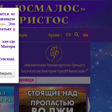
ется от
звонкую
«а»
. Это
Статьях
о
а от чипизации
Архив
EN
кое-где
 Матери
енская).
а.
«Космическое Полиискусство Третьего
©
и др.
Тысячелетия
Виктории ПреобРАженской»
Закрыть
Основные
Заповеди
►