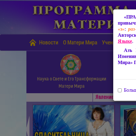
«ПРА
привычн
«з»
:
раз
Авторск
Языке
.
Новости
О Матери Мира
Учение Матери
Азъ 
Измени
Мира» 
Наука о Свете и Его Трансформации
Матери Мира
Больш
Явлениe Матери М
◄