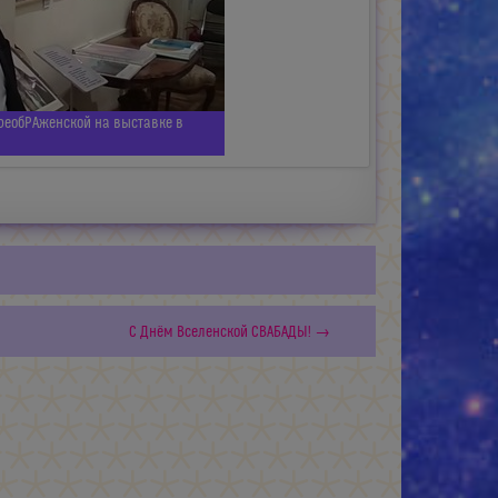
реобРАженской на выставке в
С Днём Вселенской СВАБАДЫ! →