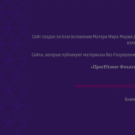
Сайт создан по Благословению Матери Мира Марии 
вкл
Сайты, которые публикуют материалы без Разрешения
«ПрогРАмме Фохат
«Космическое Полиискусство Т
Внима