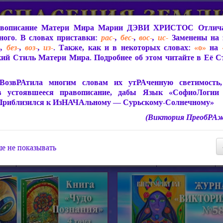
вописание Матери Мира
Марии ДЭВИ ХРИСТОС
Отлича
ого. В словах приставки:
рас-
,
бес-
,
вос-
,
ис-
Заменены на 
-
,
без-
,
воз-
,
из-
. Также, как и в некоторых словах:
«о»
на
ий Стиль Матери Мира. Подробнее об этом читайте в Её 
 Мира
О ПрогРАмме «ЮСМАЛОС»
Библиотека
Защит
ВозвРАтила многим словам их утРАченную светимость, 
в устоявшееся правописание, дабы Язык «СофиоЛогии
Приблизился к ИзНАЧАльному — Сурьскому-Солнечному»
(Виктория ПреобРАж
СофиоЛогия Матери Мира
Живое Слово Матери Мир
Статьи, Книги, Видео, Аудио 
е не показывать
ира
Пророчества о Явлении Матери Мира
Молитва Света