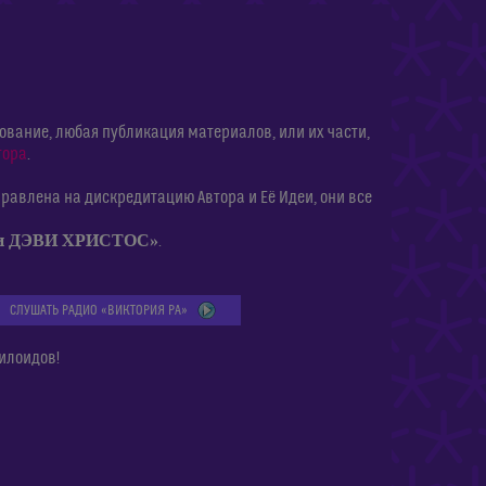
ание, любая публикация материалов, или их части,
тора
.
равлена на дискредитацию Автора и Её Идеи, они все
ии ДЭВИ ХРИСТОС»
.
СЛУШАТЬ РАДИО «ВИКТОРИЯ РА»
илоидов!