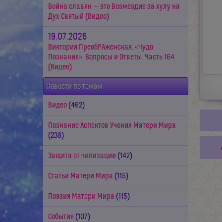
Война славян — это Возмездие за хулу на
Дух Святый (Видео)
19.07.2026
Виктория ПреобРАженская. «Чудо
Познания». Вопросы и Ответы. Часть 164
(Видео)
Новости по темам
Видео
(462)
Познание Аспектов Учения Матери Мира
(238)
Защита от чипизации
(142)
Статьи Матери Мира
(115)
Поэзия Матери Мира
(115)
События
(107)