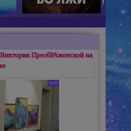
 Виктории ПреобРАженской на
ве
01:52