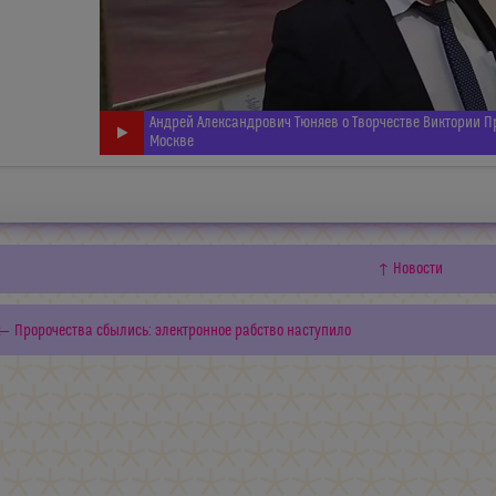
Андрей Александрович Тюняев о Творчестве Виктории П
Москве
↑ Новости
← Пророчества сбылись: электронное рабство наступило