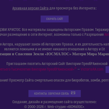
:
Архивная версия Сайта
для просмотра без Интернета
СКАЧАТЬ САЙТ
ДЭВИ ХРИСТОС. Все материалы защищены Авторским Правом. Тиражиров
ючая размещение в сети Интернет, возможны только с Разрешения
Ав
 Автора, нарушают закон об Авторских Правах, и их деятельность нап
являются ложными и не имеют никакого отношения к Автору и Её
изации и Спасения Земли «ЮСМАЛОС» Матери Мира Мар
Приглашаем посетить Авторский Сайт Виктории ПреобРАженской
©
ретьего Тысячелетия Виктории ПреобРАженской»
—
VictoriaRA.com
ние! Просмотр Сайта смертельно опасен для биороботов, зомби, репт
КОНТАКТЫ. ОБРАТНАЯ СВЯЗЬ
:
Создание, дизайн и размещение сайта осуществлено
© 2000-2026 г. Web-студия «ЮСМАЛОС».