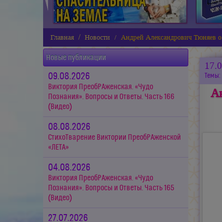
Главная
Новости
Андрей Александрович Тюняев о
Новые публикации
17.
09.08.2026
Темы:
Виктория ПреобРАженская. «Чудо
А
Познания». Вопросы и Ответы. Часть 166
(Видео)
08.08.2026
СтихоТварение Виктории ПреобРАженской
«ЛЕТА»
04.08.2026
Виктория ПреобРАженская. «Чудо
Познания». Вопросы и Ответы. Часть 165
(Видео)
27.07.2026