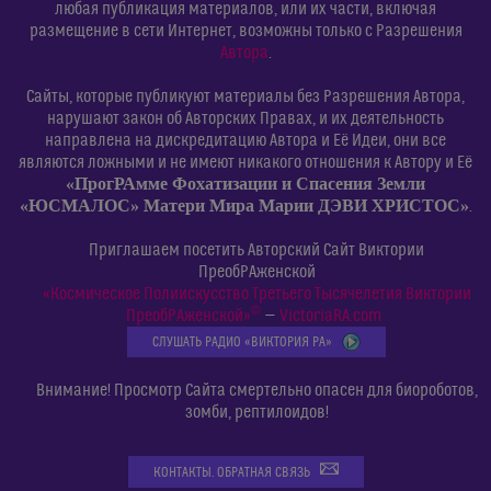
любая публикация материалов, или их части, включая
размещение в сети Интернет, возможны только с Разрешения
Автора
.
Сайты, которые публикуют материалы без Разрешения Автора,
нарушают закон об Авторских Правах, и их деятельность
направлена на дискредитацию Автора и Её Идеи, они все
являются ложными и не имеют никакого отношения к Автору и Её
«ПрогРАмме Фохатизации и Спасения Земли
«ЮСМАЛОС» Матери Мира Марии ДЭВИ ХРИСТОС»
.
Приглашаем посетить Авторский Сайт Виктории
ПреобРАженской
«Космическое Полиискусство Третьего Тысячелетия Виктории
©
ПреобРАженской»
—
VictoriaRA.com
СЛУШАТЬ РАДИО «ВИКТОРИЯ РА»
Внимание! Просмотр Сайта смертельно опасен для биороботов,
зомби, рептилоидов!
КОНТАКТЫ. ОБРАТНАЯ СВЯЗЬ