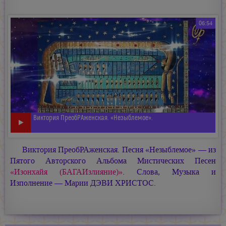
06:54
Виктория ПреобРАженская. «Незыблемое».
Виктория ПреобРАженская. Песня «Незыблемое» — из
Пятого Авторского Альбома Мистических Песен
«Изонхайя (БАГАИзлияние)»
. Слова, Музыка и
Изполнение — Марии ДЭВИ ХРИСТОС.