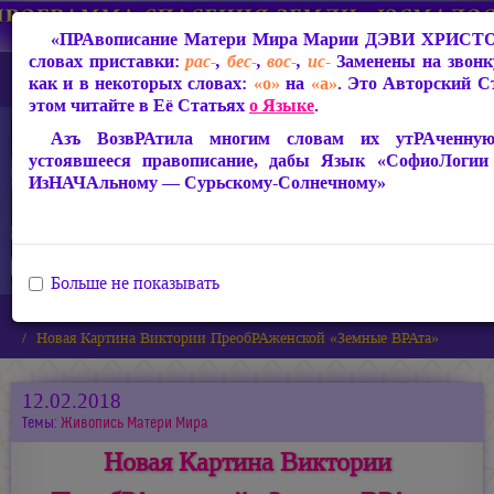
«ПРАвописание Матери Мира
Марии ДЭВИ ХРИСТ
словах приставки:
рас-
,
бес-
,
вос-
,
ис-
Заменены на звон
как и в некоторых словах:
«о»
на
«а»
. Это Авторский С
этом читайте в Её Статьях
о Языке
.
Азъ ВозвРАтила многим словам их утРАченную 
устоявшееся правописание, дабы Язык «СофиоЛоги
ИзНАЧАльному — Сурьскому-Солнечному»
Больше не показывать
Главная
Новости
Новая Картина Виктории ПреобРАженской «Земные ВРАта»
12.02.2018
Темы:
Живопись Матери Мира
Новая Картина Виктории