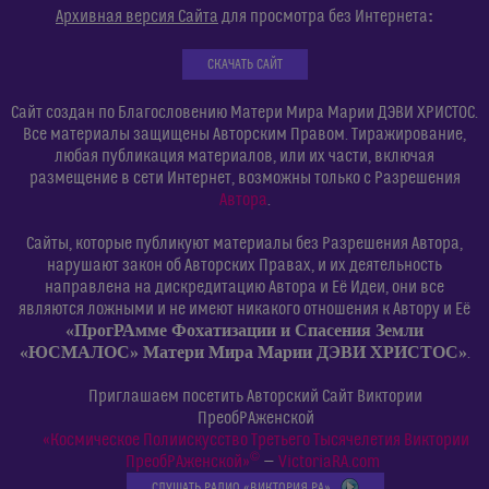
:
Архивная версия Сайта
для просмотра без Интернета
СКАЧАТЬ САЙТ
Сайт создан по Благословению Матери Мира Марии ДЭВИ ХРИСТОС.
Все материалы защищены Авторским Правом. Тиражирование,
любая публикация материалов, или их части, включая
размещение в сети Интернет, возможны только с Разрешения
Автора
.
Сайты, которые публикуют материалы без Разрешения Автора,
нарушают закон об Авторских Правах, и их деятельность
направлена на дискредитацию Автора и Её Идеи, они все
являются ложными и не имеют никакого отношения к Автору и Её
«ПрогРАмме Фохатизации и Спасения Земли
«ЮСМАЛОС» Матери Мира Марии ДЭВИ ХРИСТОС»
.
Приглашаем посетить Авторский Сайт Виктории
ПреобРАженской
«Космическое Полиискусство Третьего Тысячелетия Виктории
©
ПреобРАженской»
—
VictoriaRA.com
СЛУШАТЬ РАДИО «ВИКТОРИЯ РА»