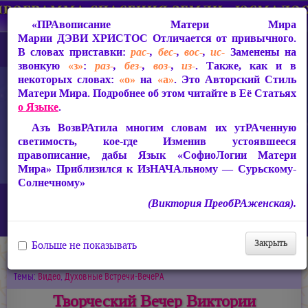
«ПРАвописание Матери Мира
Марии ДЭВИ ХРИСТОС
Отличается от привычного.
В словах приставки:
рас-
,
бес-
,
вос-
,
ис-
Заменены на
звонкую
«з»
:
раз-
,
без-
,
воз-
,
из-
. Также, как и в
некоторых словах:
«о»
на
«а»
. Это Авторский Стиль
Матери Мира. Подробнее об этом читайте в Её Статьях
о Языке
.
Азъ ВозвРАтила многим словам их утРАченную
светимость, кое-где Изменив устоявшееся
правописание, дабы Язык «СофиоЛогии Матери
Мира» Приблизился к ИзНАЧАльному — Сурьскому-
Солнечному»
Главная
Новости
(Виктория ПреобРАженская).
Творческий Вечер Виктории ПреобРАженской. Киев, июль, 2012
год
Закрыть
Больше не показывать
27.01.2018
Темы:
Видео
,
Духовные Встречи-ВечеРА
Творческий Вечер Виктории