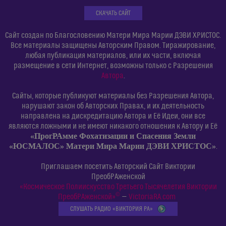
СКАЧАТЬ САЙТ
Сайт создан по Благословению Матери Мира Марии ДЭВИ ХРИСТОС.
Все материалы защищены Авторским Правом. Тиражирование,
любая публикация материалов, или их части, включая
размещение в сети Интернет, возможны только с Разрешения
Автора
.
Сайты, которые публикуют материалы без Разрешения Автора,
нарушают закон об Авторских Правах, и их деятельность
направлена на дискредитацию Автора и Её Идеи, они все
являются ложными и не имеют никакого отношения к Автору и Её
«ПрогРАмме Фохатизации и Спасения Земли
«ЮСМАЛОС» Матери Мира Марии ДЭВИ ХРИСТОС»
.
Приглашаем посетить Авторский Сайт Виктории
ПреобРАженской
«Космическое Полиискусство Третьего Тысячелетия Виктории
©
ПреобРАженской»
—
VictoriaRA.com
СЛУШАТЬ РАДИО «ВИКТОРИЯ РА»