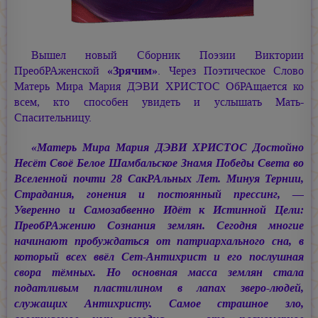
Вышел новый Сборник Поэзии Виктории
ПреобРАженской
«Зрячим»
. Через Поэтическое Слово
Матерь Мира Мария ДЭВИ ХРИСТОС ОбРАщается ко
всем, кто способен увидеть и услышать Мать-
Спасительницу.
«Матерь Мира Мария ДЭВИ ХРИСТОС Достойно
Несёт Своё Белое Шамбальское Знамя Победы Света во
Вселенной почти 28 СакРАльных Лет. Минуя Тернии,
Страдания, гонения и постоянный прессинг, —
Уверенно и Самозабвенно Идёт к Истинной Цели:
ПреобРАжению Сознания землян. Сегодня многие
начинают пробуждаться от патриархального сна, в
который всех ввёл Сет-Антихрист и его послушная
свора тёмных. Но основная масса землян стала
податливым пластилином в лапах зверо-людей,
служащих Антихристу. Самое страшное зло,