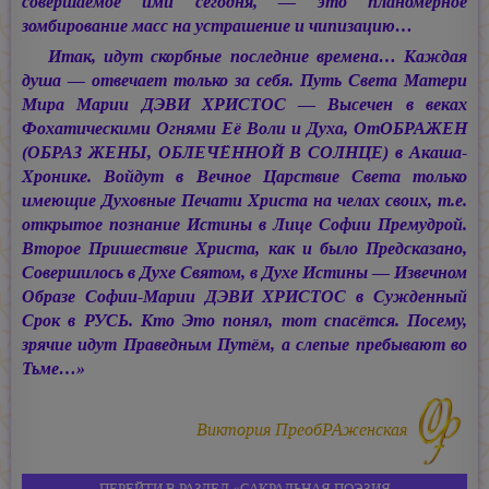
совершаемое ими сегодня, — это планомерное
зомбирование масс на устрашение и чипизацию…
Итак, идут скорбные последние времена… Каждая
душа — отвечает только за себя. Путь Света Матери
Мира Марии ДЭВИ ХРИСТОС — Высечен в веках
Фохатическими Огнями Её Воли и Духа, ОтОБРАЖЕН
(ОБРАЗ ЖЕНЫ, ОБЛЕЧЁННОЙ В СОЛНЦЕ) в Акаша-
Хронике. Войдут в Вечное Царствие Света только
имеющие Духовные Печати Христа на челах своих, т.е.
открытое познание Истины в Лице Софии Премудрой.
Второе Пришествие Христа, как и было Предсказано,
Совершилось в Духе Святом, в Духе Истины — Извечном
Образе Софии-Марии ДЭВИ ХРИСТОС в Сужденный
Срок в РУСЬ. Кто Это понял, тот спасётся. Посему,
зрячие идут Праведным Путём, а слепые пребывают во
Тьме…»
Виктория ПреобРАженская
ПЕРЕЙТИ В РАЗДЕЛ «САКРАЛЬНАЯ ПОЭЗИЯ