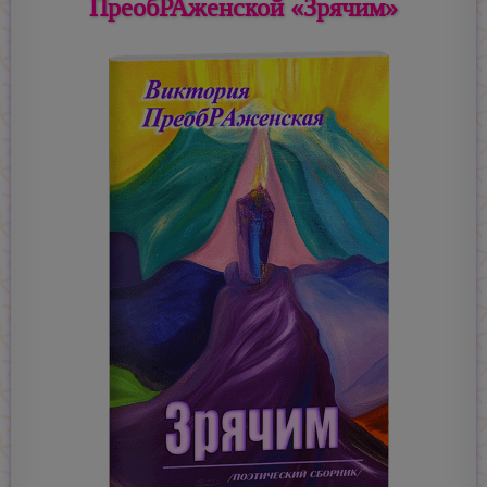
ПреобРАженской «Зрячим»