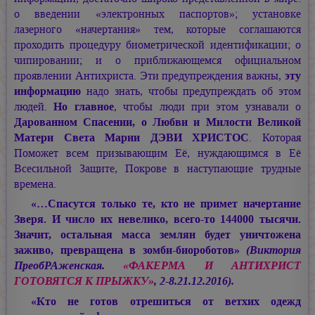
о введении «электронных паспортов»; установке
лазерного «начертания» тем, которые соглашаются
проходить процедуру биометрической идентификации; о
чипировании; и о приближающемся официальном
проявлении Антихриста. Эти предупреждения важны,
эту
информацию
надо знать, чтобы предупреждать об этом
людей.
Но главное
, чтобы люди при этом узнавали о
Дарованном Спасении, о Любви и Милости Великой
Матери Света
Марии ДЭВИ ХРИСТОС
. Которая
Поможет всем призывающим Её, нуждающимся в Её
Всесильной Защите, Покрове в наступающие трудные
времена.
«…Спасутся только те, кто не примет начертание
Зверя. И число их невелико, всего-то 144000 тысячи.
Значит, остальная масса землян будет уничтожена
заживо, превращена в зомби-биороботов»
(Виктория
ПреобРАженская.
«ФАКЕРМА И АНТИХРИСТ
ГОТОВЯТСЯ К ПРЫЖКУ»
, 2-8.21.12.2016).
«Кто не готов отрешиться от ветхих одежд