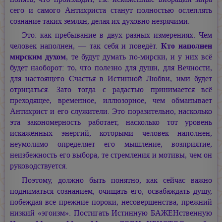
сего и самого Антихриста станут полностью ослеплять
сознание таких землян, делая их духовно незрячими.
Это: как пребывание в двух разных измерениях. Чем
человек наполнен, — так себя и поведёт.
Кто наполнен
мирским духом
, те будут думать по-мирски, и у них всё
будет наоборот: то, что полезно для души, для Вечности,
для настоящего Счастья в Истинной Любви, ими будет
отрицаться. Зато тогда с радастью принимается всё
преходящее, временное, иллюзорное, чем обманывает
Антихрист и его служители. Это поразительно, насколько
эта закономерность работает, насколько тот уровень
искажённых энергий, которыми человек наполнен,
неумолимо определяет его мышление, возприятие,
неизбежность его выбора, те стремления и мотивы, чем он
руководствуется.
Поэтому, должно быть понятно, как сейчас важно
подниматься сознанием, очищать его, освабаждать душу,
побеждая все прежние пороки, несовершенства, прежний
низкий «эгоизм». Постигать Истинную БАЖЕНственную