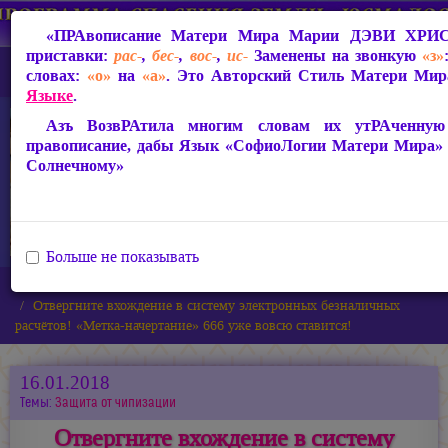
«ПРАвописание Матери Мира
Марии ДЭВИ ХРИ
приставки:
рас-
,
бес-
,
вос-
,
ис-
Заменены на звонкую
«з»
словах:
«о»
на
«а»
. Это Авторский Стиль Матери Мира
Языке
.
Азъ ВозвРАтила многим словам их утРАченную с
правописание, дабы Язык «СофиоЛогии Матери Мира»
Солнечному»
Больше не показывать
Главная
Новости
Отвергните вхождение в систему электронных безналичных
расчётов! «Метка-начертание» 666 уже вовсю ставится!
16.01.2018
Темы:
Защита от чипизации
Отвергните вхождение в систему