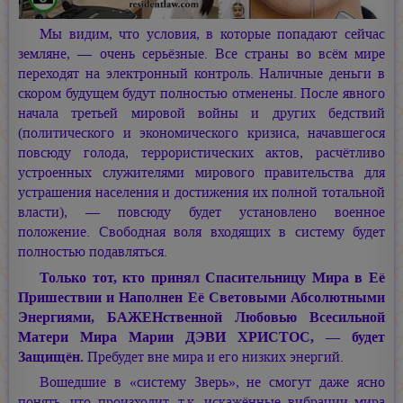
Мы видим, что условия, в которые попадают сейчас
земляне, — очень серьёзные. Все страны во всём мире
переходят на электронный контроль. Наличные деньги в
скором будущем будут полностью отменены. После явного
начала третьей мировой войны и других бедствий
(политического и экономического кризиса, начавшегося
повсюду голода, террористических актов, расчётливо
устроенных служителями мирового правительства для
устрашения населения и достижения их полной тотальной
власти), — повсюду будет установлено военное
положение. Свободная воля входящих в систему будет
полностью подавляться.
Только тот, кто принял Спасительницу Мира в Её
Пришествии и Наполнен Её Световыми Абсолютными
Энергиями, БАЖЕНственной Любовью Всесильной
Матери Мира
Марии ДЭВИ ХРИСТОС,
— будет
Защищён.
Пребудет вне мира и его низких энергий.
Вошедшие в «систему Зверь», не смогут даже ясно
понять, что произходит, т.к. искажённые вибрации мира