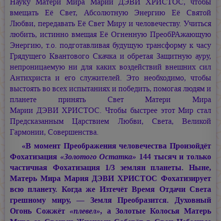
Науку Матери Мира
Марии ДЭВИ ХРИСТОС,
чтобы
вмещать Её Свет, Абсолютную Энергию Её Святой
Любви, передавать Её Свет Миру и человечеству. Учиться
любить, истинно вмещая Её Огненную ПреобРАжающую
Энергию, т.о. подготавливая будущую трансформу к часу
Грядущего Квантового Скачка и обретая Защитную ауру,
непроницаемую ни для каких воздействий внешних сил
Антихриста и его служителей. Это необходимо, чтобы
выстоять во всех испытаниях и победить, помогая людям и
планете принять Свет Матери Мира
Марии ДЭВИ ХРИСТОС.
Чтобы быстрее этот Мир стал
Предсказанным Царствием Любви, Света, Великой
Гармонии, Совершенства.
«В момент Преображения человечества Произойдёт
Фохатизация
«Золотого Остатка»
144 тысяч и только
частичная Фохатизация 1/3 землян планеты. Ныне,
Матерь Мира
Мария ДЭВИ ХРИСТОС
Фохатизирует
всю планету. Когда же Изтечёт Время Отдачи Света
грешному миру, — Земля Преобразится. Духовный
Огонь Сожжёт
«плевел»
, а Золотые Колосья Матерь