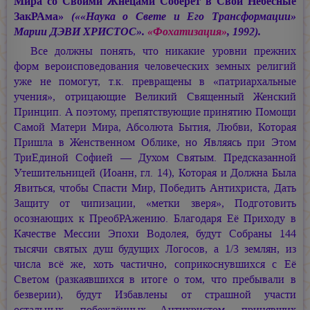
Мира со Своими Жнецами Соберёт в Свои Небесные
ЗакРАма»
(««Наука о Свете и Его Трансформации»
Марии ДЭВИ ХРИСТОС»
.
«Фохатизация»
, 1992).
Все должны понять, что никакие уровни прежних
форм вероисповедования человеческих земных религий
уже не помогут, т.к. превращены в «патриархальные
учения», отрицающие Великий Священный Женский
Принцип. А поэтому, препятствующие принятию Помощи
Самой Матери Мира, Абсолюта Бытия, Любви, Которая
Пришла в Женственном Облике, но Являясь при Этом
ТриЕдиной Софией — Духом Святым. Предсказанной
Утешительницей (Иоанн, гл. 14), Которая и Должна Была
Явиться, чтобы Спасти Мир, Победить Антихриста, Дать
Защиту от чипизации, «метки зверя», Подготовить
осознающих к ПреобРАжению. Благодаря Её Приходу в
Качестве Мессии Эпохи Водолея, будут Собраны 144
тысячи святых душ будущих Логосов, а 1/3 землян, из
числа всё же, хоть частично, соприкоснувшихся с Её
Светом (разкаявшихся в итоге о том, что пребывали в
безверии), будут Избавлены от страшной участи
остальных, побеждённых Антихристом, принявших