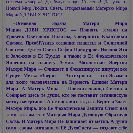
система «Зверь»! Да будут люди Спасены! Да узнают
Новый Мир Любви, Света, Открываемый Матерью Мира
Марией ДЭВИ ХРИСТОС!
«Основная Задача Матери Мира
Марии ДЭВИ ХРИСТОС —
Поднять землян на
Уровень Светового Полотна, Совершить Квантовый
Скачок, ПреобРАзить сознание планеты и Солнечной
Системы Духом Света Софии Премудрой. Именно Это
и Заложено в Её Трудах, а также в Её Фохатическом
Явлении на планету Земля. Абсолютная Энергия
Матери Мира — Очищает и Фохатизирует изнутри всё
Сущее. Метка «Зверя» — Антихриста — это Экзамен
для всего человечества на Верность Единой Матери
Мира. А Матерь Мира — Повелительница Светов и
Собирает здесь те души, кто не поставит сетанинскую
метку-начертание. А не поставит тот, кто Верит и Знает
Матерь Мира, ибо Её Фохатическая Защита Стоит над
теми, кто имеет с Матерью Мира Духовную Обратную
Связь. И Матерь Мира Не Защищает от метки. А души
сами, своим осознанием Её ДухоСвета — создают себе