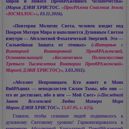
миров и Нового ПреобРАжённого ЧелоВечества»
(
Мария ДЭВИ ХРИСТОС.
«ПрогРАмма Спасения Земли
«ЮСМАЛОС»»
, 03.11.2016).
«Повторяя Молитву Света, человек входит под
Покров Матери Мира и наполняется Духовным Светом
изнутри — Абсолютной Фохатической Энергией. Это —
Сильнейшая Защита от тёмных»
(
«Интервью с
Викторией Викторовной ПреобРАженской,
Основательницей «Космического Полиискусства
Третьего Тысячелетия Виктории ПреобРАженской»
Марией ДЭВИ ХРИСТОС
)»
, 3.03.2011).
«Абсолют Непроницаем. Кто живёт в Моих
ВибРАциях — неподвластен Силам Тьмы, ибо они —
его не достигают, ибо в нём — Мой Свет»
(«Последний
Завет Вселенской Любви Матери Мира
Марии ДЭВИ ХРИСТОС»
.
15.07.95, с. 625
).
Главное, чтобы сознание людей поднималось к
духовному Световому уровню! Гармонизировалось к
вмещению Абсолютной Благодатной ПреобРАжающей