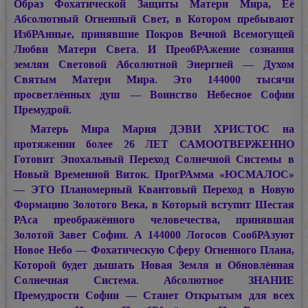
Образ Фохатической Защиты Матери Мира, Её
Абсолютный Огненный Свет, в Котором пребывают
ИзбРАнные, принявшие Покров Вечной Всемогущей
Любви Матери Света. И ПреобРАжение сознания
землян Световой Абсолютной Энергией — Духом
Святым Матери Мира. Это 144000 тысячи
просветлённых душ — Воинство Небесное Софии
Премудрой.
Матерь Мира
Мария ДЭВИ ХРИСТОС
на
протяжении более 26 ЛЕТ САМООТВЕРЖЕННО
Готовит Эпохальный Переход Солнечной Системы в
Новый Временной Виток. ПрогРАмма «ЮСМАЛОС»
— ЭТО Планомерный Квантовый Переход в Новую
Формацию Золотого Века, в Который вступит Шестая
РАса преображённого человечества, принявшая
Золотой Завет Софии. А 144000 Логосов СообРАзуют
Новое Небо — Фохатическую Сферу Огненного Плана,
Которой будет дышать Новая Земля и Обновлённая
Солнечная Система. Абсолютное ЗНАНИЕ
Премудрости Софии — Станет Открытым для всех