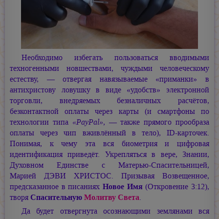
Необходимо избегать пользоваться вводимыми
техногенными новшествами, чуждыми человеческому
естеству, — отвергая навязываемые «приманки» в
антихристову ловушку в виде «удобств» электронной
торговли, внедряемых безналичных расчётов,
безконтактной оплаты через карты (и смартфоны по
технологии типа
«PayPal»
, — также прямого прообраза
оплаты через чип вживлённый в тело), ID-карточек.
Понимая, к чему эта вся биометрия и цифровая
идентификация приведёт. Укрепляться в вере, Знании,
Духовном Единстве с Матерью-Спасительницей,
Марией ДЭВИ ХРИСТОС.
Призывая Возвещенное,
предсказанное в писаниях
Новое Имя
(Откровение 3:12),
творя
Спасительную
Молитву Света
.
Да будет отвергнута осознающими землянами вся