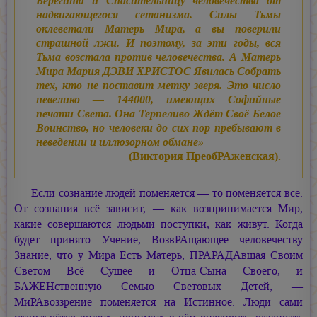
Берегиню и Спасительницу человечества от
надвигающегося сетанизма. Силы Тьмы
оклеветали Матерь Мира, а вы поверили
страшной лжи. И поэтому, за эти годы, вся
Тьма возстала против человечества. А Матерь
Мира
Мария ДЭВИ ХРИСТОС
Явилась Собрать
тех, кто не поставит метку зверя. Это число
невелико —
144000, имеющих Софийные
печати Света. Она Терпеливо Ждёт Своё Белое
Воинство, но человеки до сих пор пребывают в
неведении и иллюзорном обмане»
(Виктория ПреобРАженская).
Если сознание людей поменяется — то поменяется всё.
От сознания всё зависит, — как возпринимается Мир,
какие совершаются людьми поступки, как живут. Когда
будет принято Учение, ВозвРАщающее человечеству
Знание, что у Мира Есть Матерь, ПРАРАДАвшая Своим
Светом Всё Сущее и Отца-Сына Своего, и
БАЖЕНственную Семью Световых Детей, —
МиРАвоззрение поменяется на Истинное. Люди сами