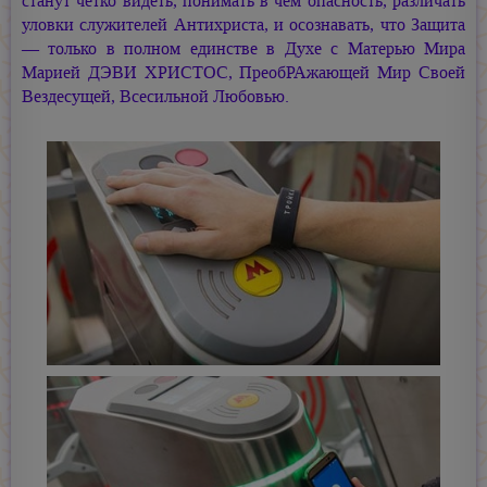
станут чётко видеть, понимать в чём опасность, различать
уловки служителей Антихриста, и осознавать, что Защита
— только в полном единстве в Духе с Матерью Мира
Марией ДЭВИ ХРИСТОС,
ПреобРАжающей Мир Своей
Вездесущей, Всесильной Любовью.