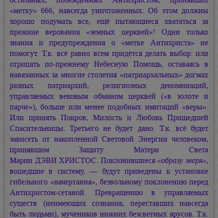
«метку» 666, навсегда уничтоженных. Об этом должны
хорошо подумать все, ещё пытающиеся хвататься за
прежние верования «земных церквей»! Одни только
знания и предупреждения о «метке Антихриста» не
помогут. Т.к. всё равно всем придётся делать выбор: или
отрицать по-прежнему Небесную Помощь, оставаясь в
навязанных за многие столетия «патриархальных» догмах
разных патриархий, религиозных деноминаций,
управляемых вековым обманом церквей («в золоте и
парче»), больше или менее подобных имитаций «веры».
Или принять Покров, Милость и Любовь Пришедшей
Спасительницы. Третьего не будет дано. Т.к. всё будет
зависеть от накопленной Световой Энергии человеком,
принявшим Защиту Матери Света
Марии ДЭВИ ХРИСТОС.
Поклонившиеся
«образу зверя»
,
вошедшие в систему, — будут приведены к установке
гибельного «начертания», безвольному поклонению перед
Антихристом-сетаной. Превращению в управляемых
существ (неимеющих сознания, переставших навсегда
быть людьми), мучеников нижних безсветных ярусов. Т.к.