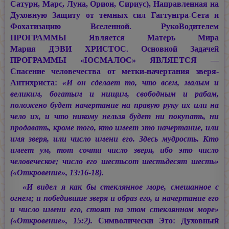
Сатурн, Марс, Луна, Орион, Сириус), Направленная на
Духовную Защиту от тёмных сил Гагтунгра-Сета и
Фохатизацию Вселенной. РукоВодителем
ПРОГРАММЫ Является Матерь Мира
Мария ДЭВИ ХРИСТОС.
Основной Задачей
ПРОГРАММЫ «ЮСМАЛОС» ЯВЛЯЕТСЯ —
Спасение человечества от метки-начертания зверя-
Антихриста:
«И он сделает то, что всем, малым и
великим, богатым и нищим, свободным и рабам,
положено будет начертание на правую руку их или на
чело их, и что никому нельзя будет ни покупать, ни
продавать, кроме того, кто имеет это начертание, или
имя зверя, или число имени его. Здесь мудрость. Кто
имеет ум, тот сочти число зверя, ибо это число
человеческое; число его шестьсот шестьдесят шесть»
(«Откровение», 13:16-18).
«И видел я как бы стеклянное море, смешанное с
огнём; и победившие зверя и образ его, и начертание его
и число имени его, стоят на этом стеклянном море»
(«Откровение», 15:2).
Символически Это: Духовный