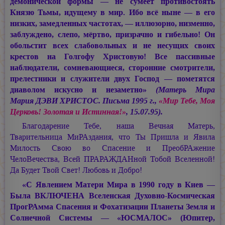
демонической формы — не сумеет противостоять
Князю Тьмы, идущему в мир. Ибо всё ныне — в его
низких, замедленных частотах, — иллюзорно, низменно,
заблуждено, слепо, мёртво, призрачно и гибельно! Он
обольстит всех слабовольных и не несущих своих
крестов на Голгофу Христовую! Все пассивные
наблюдатели, сомневающиеся, сторонние смотрители,
прелестники и служители двух Господ — пометятся
диаволом искусно и незаметно»
(Матерь Мира
Мария ДЭВИ ХРИСТОС.
Письма 1995 г.,
«Мир Тебе, Моя
Церковь! Золотая и Истинная!»
, 15.07.95).
Благодарение Тебе, наша Вечная Матерь,
Тварительница МиРАздания, что Ты Пришла и Явила
Милость Свою во Спасение и ПреобРАжение
ЧелоВечества, Всей ПРАРАЖДАНной Тобой Вселенной!
Да Будет Твой Свет! Любовь и Добро!
«С Явлением Матери Мира в 1990 году в Киев —
Была ВКЛЮЧЕНА Вселенская Духовно-Космическая
ПрогРАмма Спасения и Фохатизации Планеты Земля и
Солнечной Системы — «ЮСМАЛОС» (Юпитер,