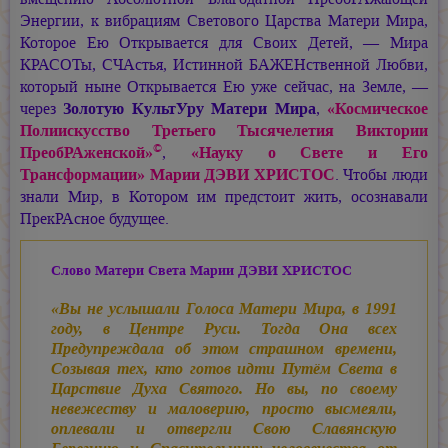
Энергии, к вибрациям Светового Царства Матери Мира,
Которое Ею Открывается для Своих Детей, — Мира
КРАСОТы, СЧАстья, Истинной БАЖЕНственной Любви,
который ныне Открывается Ею уже сейчас, на Земле, —
через
Золотую КультУру Матери Мира
,
«Космическое
Полиискусство Третьего Тысячелетия Виктории
©
ПреобРАженской»
,
«Науку о Свете и Его
Трансформации»
Марии ДЭВИ ХРИСТОС
. Чтобы люди
знали Мир, в Котором им предстоит жить, осознавали
ПрекРАсное будущее.
Слово Матери Света
Марии ДЭВИ ХРИСТОС
«Вы не услышали Голоса Матери Мира, в 1991
году, в Центре Руси. Тогда Она всех
Предупреждала об этом страшном времени,
Созывая тех, кто готов идти Путём Света в
Царствие Духа Святого. Но вы, по своему
невежеству и маловерию, просто высмеяли,
оплевали и отвергли Свою Славянскую