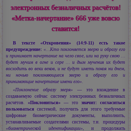
электронных безналичных расчётов!
«Метка-начертание» 666 уже вовсю
ставится!
В тексте «Откровения» (14:9-11) есть такое
предупреждение:
«…Кто поклоняется зверю и образу его
и принимает начертание на чело свое, или на руку свою …
будет мучим в огне и сере … и дым мучения их будет
восходить во веки веков, и не будут иметь покоя ни днем,
ни ночью поклоняющиеся зверю и образу его и
принимающие начертание имени его».
«Поклонение образу зверя»
— это вхождение в
создаваемую сейчас систему электронных безналичных
расчётов.
«Поклониться»
— это
значит: согласиться
пользоваться
системой, получить для этого требуемые
цифровые биометрические документы, выполнить,
устанавливаемые создателями системы, т.н. процедуры
«биометрической идентификации»
, и продолжать