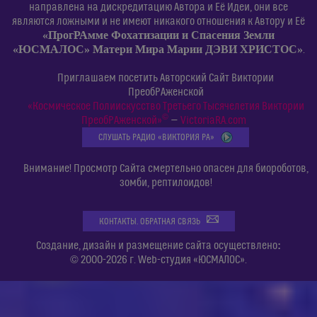
направлена на дискредитацию Автора и Её Идеи, они все
являются ложными и не имеют никакого отношения к Автору и Её
«ПрогРАмме Фохатизации и Спасения Земли
«ЮСМАЛОС» Матери Мира Марии ДЭВИ ХРИСТОС»
.
Приглашаем посетить Авторский Сайт Виктории
ПреобРАженской
«Космическое Полиискусство Третьего Тысячелетия Виктории
©
ПреобРАженской»
—
VictoriaRA.com
СЛУШАТЬ РАДИО «ВИКТОРИЯ РА»
Внимание! Просмотр Сайта смертельно опасен для биороботов,
зомби, рептилоидов!
КОНТАКТЫ. ОБРАТНАЯ СВЯЗЬ
:
Создание, дизайн и размещение сайта осуществлено
© 2000-2026 г. Web-студия «ЮСМАЛОС».