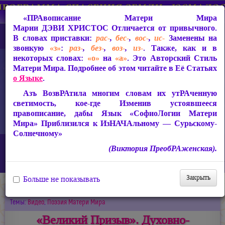
«ПРАвописание Матери Мира
Марии ДЭВИ ХРИСТОС
Отличается от привычного.
В словах приставки:
рас-
,
бес-
,
вос-
,
ис-
Заменены на
звонкую
«з»
:
раз-
,
без-
,
воз-
,
из-
. Также, как и в
некоторых словах:
«о»
на
«а»
. Это Авторский Стиль
Матери Мира. Подробнее об этом читайте в Её Статьях
о Языке
.
Азъ ВозвРАтила многим словам их утРАченную
светимость, кое-где Изменив устоявшееся
правописание, дабы Язык «СофиоЛогии Матери
Мира» Приблизился к ИзНАЧАльному — Сурьскому-
Солнечному»
Главная
Новости
(Виктория ПреобРАженская).
«Великий Призыв». Духовно-Космическая Поэзия Матери Мира
Марии ДЭВИ ХРИСТОС
Закрыть
Больше не показывать
14.01.2018
Темы:
Видео
,
Поэзия Матери Мира
«Великий Призыв». Духовно-