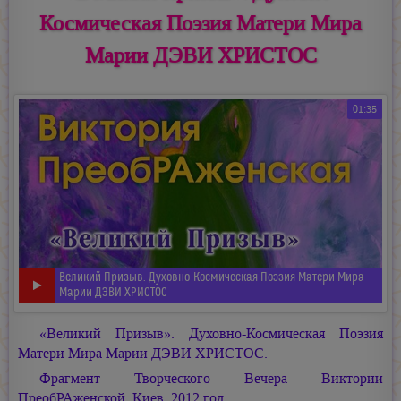
Космическая Поэзия Матери Мира
Марии ДЭВИ ХРИСТОС
01:35
Великий Призыв. Духовно-Космическая Поэзия Матери Мира
Марии ДЭВИ ХРИСТОС
«Великий Призыв». Духовно-Космическая Поэзия
Матери Мира Марии ДЭВИ ХРИСТОС.
Фрагмент Творческого Вечера Виктории
ПреобРАженской. Киев, 2012 год.