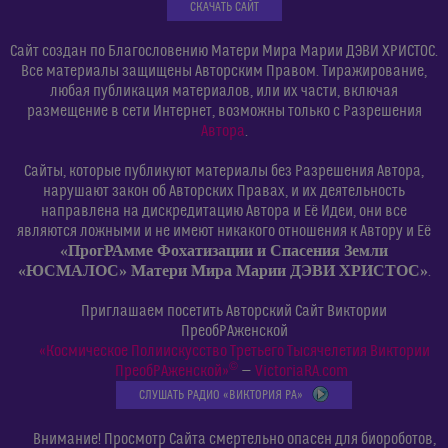
СКАЧАТЬ САЙТ
Сайт создан по Благословению Матери Мира Марии ДЭВИ ХРИСТОС.
Все материалы защищены Авторским Правом. Тиражирование,
любая публикация материалов, или их части, включая
размещение в сети Интернет, возможны только с Разрешения
Автора
.
Сайты, которые публикуют материалы без Разрешения Автора,
нарушают закон об Авторских Правах, и их деятельность
направлена на дискредитацию Автора и Её Идеи, они все
являются ложными и не имеют никакого отношения к Автору и Её
«ПрогРАмме Фохатизации и Спасения Земли
«ЮСМАЛОС» Матери Мира Марии ДЭВИ ХРИСТОС»
.
Приглашаем посетить Авторский Сайт Виктории
ПреобРАженской
«Космическое Полиискусство Третьего Тысячелетия Виктории
©
ПреобРАженской»
—
VictoriaRA.com
СЛУШАТЬ РАДИО «ВИКТОРИЯ РА»
Внимание! Просмотр Сайта смертельно опасен для биороботов,