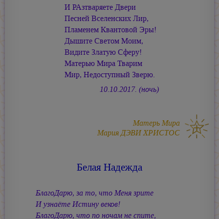
И РАзтваряете Двери
Песней Вселенских Лир,
Пламенем Квантовой Эры!
Дышите Светом Моим,
Видите Златую Сферу!
Матерью Мира Тварим
Мир, Недоступный Зверю.
10.10.2017. (ночь)
Матерь Мира
Мария ДЭВИ ХРИСТОС
Белая Надежда
БлагоДарю, за то, что Меня зрите
И узнаёте Истину веков!
БлагоДарю, что по ночам не спите,