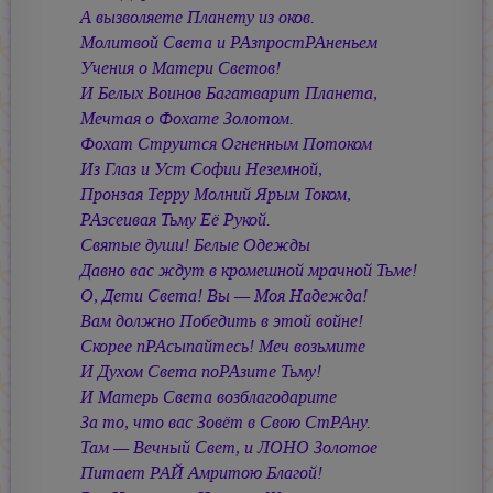
А вызволяете Планету из оков.
Молитвой Света и РАзпростРАненьем
Учения о Матери Светов!
И Белых Воинов Багатварит Планета,
Мечтая о Фохате Золотом.
Фохат Струится Огненным Потоком
Из Глаз и Уст Софии Неземной,
Пронзая Терру Молний Ярым Током,
РАзсеивая Тьму Её Рукой.
Святые души! Белые Одежды
Давно вас ждут в кромешной мрачной Тьме!
О, Дети Света! Вы — Моя Надежда!
Вам должно Победить в этой войне!
Скорее пРАсыпайтесь! Меч возьмите
И Духом Света поРАзите Тьму!
И Матерь Света возблагодарите
За то, что вас Зовёт в Свою СтРАну.
Там — Вечный Свет, и ЛОНО Золотое
Питает РАЙ Амритою Благой!