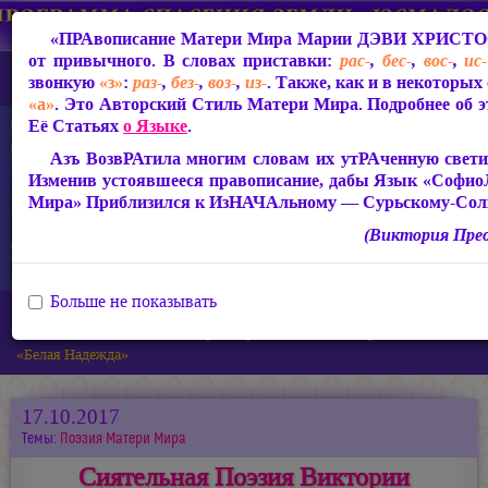
«ПРАвописание Матери Мира
Марии ДЭВИ ХРИСТ
от привычного. В словах приставки:
рас-
,
бес-
,
вос-
,
ис-
звонкую
«з»
:
раз-
,
без-
,
воз-
,
из-
. Также, как и в некоторых
«а»
. Это Авторский Стиль Матери Мира. Подробнее об э
Её Статьях
о Языке
.
Азъ ВозвРАтила многим словам их утРАченную светим
Изменив устоявшееся правописание, дабы Язык «Софи
Мира» Приблизился к ИзНАЧАльному — Сурьскому-Сол
(Виктория Пре
Больше не показывать
Главная
Новости
Сиятельная Поэзия Виктории ПреобРАженской «Зрячим» и
«Белая Надежда»
17.10.2017
Темы:
Поэзия Матери Мира
Сиятельная Поэзия Виктории