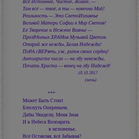
Всё Истинное, Чистое, Живое, —
Там всё — твоё, а ты — навечно Мой!
Реальность — Это СветоИзлиянье
Великой Матери Софии в Мир Светов!
Её Тварение и Нежное Ваянье —
ПрозРАчных ХРАМов Музыкой Цветов.
Открой же вежды, Белая Надежда!
ПоРА сВЕРять, уж, ритм своих сердец!
Антихриста число — на лбу невежды,
Печать Христа — венец на лбу Надежд!
10.10.2017
(ночь)
***
Может Быть Стоит
Блеснуть Опереньем,
Дабы Увидели, Меня Зная.
И в Небеса Возпарить
в мгновенье,
Всё Оставляя, всё Забывая?