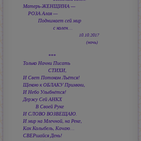
Матерь-ЖЕНЩИНА —
РОЗА Алая —
Поднимает сей мир
с колен…
10.10.2017
(ночь)
***
Только Начни Писать
СТИХИ,
И Свет Потоком Льётся!
Щекою к ОБЛАКУ Примкни,
И Небо Улыбнётся!
Держу Сей АНКХ
В Своей Руке
И СЛОВО ВОЗВЕЩАЮ.
И мир на Млечной, на Реке,
Как Колыбель, Качаю…
СВЕРшайся День!