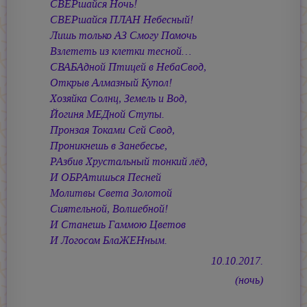
СВЕРшайся Ночь!
СВЕРшайся ПЛАН Небесный!
Лишь только АЗ Смогу Помочь
Взлететь из клетки тесной…
СВАБАдной Птицей в НебаСвод,
Открыв Алмазный Купол!
Хозяйка Солнц, Земель и Вод,
Йогиня МЕДной Ступы.
Пронзая Токами Сей Свод,
Проникнешь в Занебесье,
РАзбив Хрустальный тонкий лёд,
И ОБРАтишься Песней
Молитвы Света Золотой
Сиятельной, Волшебной!
И Станешь Гаммою Цветов
И Логосом БлаЖЕНным.
10.10.2017.
(ночь)