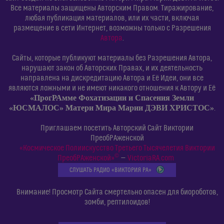
Все материалы защищены Авторским Правом. Тиражирование,
любая публикация материалов, или их части, включая
размещение в сети Интернет, возможны только с Разрешения
Автора
.
Сайты, которые публикуют материалы без Разрешения Автора,
нарушают закон об Авторских Правах, и их деятельность
направлена на дискредитацию Автора и Её Идеи, они все
являются ложными и не имеют никакого отношения к Автору и Её
«ПрогРАмме Фохатизации и Спасения Земли
«ЮСМАЛОС» Матери Мира Марии ДЭВИ ХРИСТОС»
.
Приглашаем посетить Авторский Сайт Виктории
ПреобРАженской
«Космическое Полиискусство Третьего Тысячелетия Виктории
©
ПреобРАженской»
—
VictoriaRA.com
СЛУШАТЬ РАДИО «ВИКТОРИЯ РА»
Внимание! Просмотр Сайта смертельно опасен для биороботов,
зомби, рептилоидов!