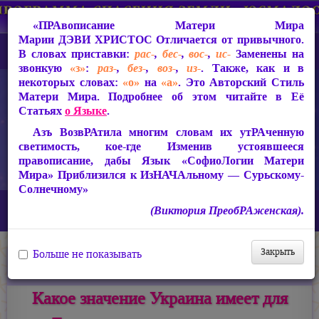
«ПРАвописание Матери Мира
Марии ДЭВИ ХРИСТОС
Отличается от привычного.
В словах приставки:
рас-
,
бес-
,
вос-
,
ис-
Заменены на
звонкую
«з»
:
раз-
,
без-
,
воз-
,
из-
. Также, как и в
некоторых словах:
«о»
на
«а»
. Это Авторский Стиль
Матери Мира. Подробнее об этом читайте в Её
Статьях
о Языке
.
Азъ ВозвРАтила многим словам их утРАченную
светимость, кое-где Изменив устоявшееся
правописание, дабы Язык «СофиоЛогии Матери
Мира» Приблизился к ИзНАЧАльному — Сурьскому-
Солнечному»
Главная
Новости
(Виктория ПреобРАженская).
Какое значение Украина имеет для Духовного очищения планеты
Закрыть
Больше не показывать
04.01.2018
Темы:
Видео
,
Медиатека Матери Мира
Какое значение Украина имеет для