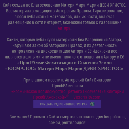
Сайт создан по Благословению Матери Мира Марии ДЭВИ ХРИСТОС.
Все материалы защищены Авторским Правом. Тиражирование,
любая публикация материалов, или их части, включая
размещение в сети Интернет, возможны только с Разрешения
Автора
.
Сайты, которые публикуют материалы без Разрешения Автора,
нарушают закон об Авторских Правах, и их деятельность
направлена на дискредитацию Автора и Её Идеи, они все
являются ложными и не имеют никакого отношения к Автору и Её
«ПрогРАмме Фохатизации и Спасения Земли
«ЮСМАЛОС» Матери Мира Марии ДЭВИ ХРИСТОС»
.
Приглашаем посетить Авторский Сайт Виктории
ПреобРАженской
«Космическое Полиискусство Третьего Тысячелетия Виктории
©
ПреобРАженской»
—
VictoriaRA.com
СЛУШАТЬ РАДИО «ВИКТОРИЯ РА»
Внимание! Просмотр Сайта смертельно опасен для биороботов,
зомби, рептилоидов!