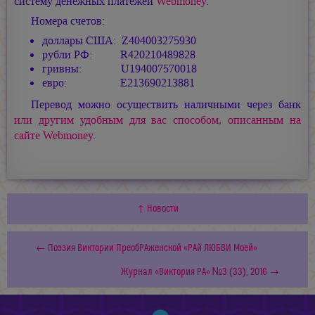
систему денежных платежей
Webmoney
.
Номера счетов:
доллары США: Z404003275930
рубли РФ: R420210489828
гривны: U194007570018
евро: E213690213881
Перевод можно осуществить наличными через банк
или другим удобным для вас способом, описанным на
сайте Webmoney
.
↑ Новости
← Поэзия Виктории ПреобРАженской «РАй ЛЮБВИ Моей»
Журнал «Виктория РА» №3 (33), 2016 →