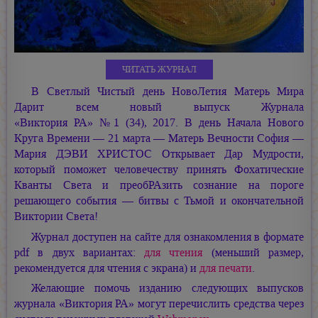
ЧИТАТЬ ЖУРНАЛ
В Светлый Чистый день НовоЛетия Матерь Мира
Дарит всем новый выпуск Журнала
«Виктория РА» №1 (34), 2017.
В день Начала Нового
Круга Времени — 21 марта — Матерь Вечности София —
Мария ДЭВИ ХРИСТОС
Открывает Дар Мудрости,
который поможет человечеству принять Фохатические
Кванты Света и преобРАзить сознание на пороге
решающего события — битвы с Тьмой и окончательной
Виктории Света!
Журнал доступен на сайте для ознакомления в формате
pdf в двух вариантах:
для чтения
(меньший размер,
рекомендуется для чтения с экрана) и
для печати
.
Желающие помочь изданию следующих выпусков
журнала «Виктория РА» могут перечислить средства через