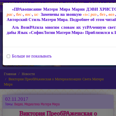
«ПРАвописание Матери Мира
Марии ДЭВИ ХРИСТ
рас-
,
бес-
,
вос-
,
ис-
Заменены на звонкую
«з»
:
раз-
,
без-
,
воз-
Авторский Стиль Матери Мира. Подробнее об этом читай
Азъ ВозвРАтила многим словам их утРАченную свети
дабы Язык «СофиоЛогии Матери Мира» Приблизился к
Больше не показывать
Главная
Новости
Виктория ПреобРАженская о Материализации Света Матери
Мира
02.11.2017
Темы:
Видео
,
Медиатека Матери Мира
Виктория ПреобРАженская о