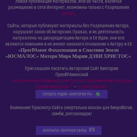
любая публикация материалов, или их части, включая
размещение в сети Интернет, возможны только с Разрешения
Автора
.
Сайты, которые публикуют материалы без Разрешения Автора,
нарушают закон об Авторских Правах, и их деятельность
направлена на дискредитацию Автора и Её Идеи, они все
являются ложными и не имеют никакого отношения к Автору и Её
«ПрогРАмме Фохатизации и Спасения Земли
«ЮСМАЛОС» Матери Мира Марии ДЭВИ ХРИСТОС»
.
Приглашаем посетить Авторский Сайт Виктории
ПреобРАженской
«Космическое Полиискусство Третьего Тысячелетия Виктории
©
ПреобРАженской»
—
VictoriaRA.com
СЛУШАТЬ РАДИО «ВИКТОРИЯ РА»
Внимание! Просмотр Сайта смертельно опасен для биороботов,
зомби, рептилоидов!
КОНТАКТЫ. ОБРАТНАЯ СВЯЗЬ