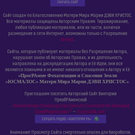
СКАЧАТЬ САЙТ
Сайт создан по Благословению Матери Мира Марии ДЭВИ ХРИСТОС.
Все материалы защищены Авторским Правом. Тиражирование,
любая публикация материалов, или их части, включая
размещение в сети Интернет, возможны только с Разрешения
Автора
.
Сайты, которые публикуют материалы без Разрешения Автора,
нарушают закон об Авторских Правах, и их деятельность
направлена на дискредитацию Автора и Её Идеи, они все
являются ложными и не имеют никакого отношения к Автору и Её
«ПрогРАмме Фохатизации и Спасения Земли
«ЮСМАЛОС» Матери Мира Марии ДЭВИ ХРИСТОС»
.
Приглашаем посетить Авторский Сайт Виктории
ПреобРАженской
«Космическое Полиискусство Третьего Тысячелетия Виктории
©
ПреобРАженской»
—
VictoriaRA.com
СЛУШАТЬ РАДИО «ВИКТОРИЯ РА»
Внимание! Просмотр Сайта смертельно опасен для биороботов,