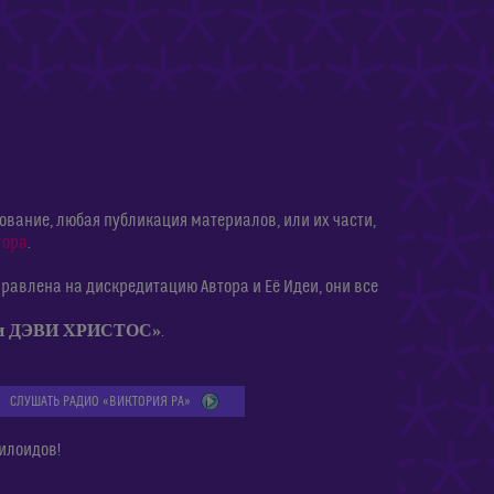
ание, любая публикация материалов, или их части,
тора
.
равлена на дискредитацию Автора и Её Идеи, они все
ии ДЭВИ ХРИСТОС»
.
СЛУШАТЬ РАДИО «ВИКТОРИЯ РА»
илоидов!