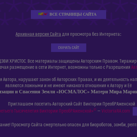
ВСЕ СТРАНИЦЫ САЙТА
:
Архивная версия Сайта
для просмотра без Интернета
СКАЧАТЬ САЙТ
ДЭВИ ХРИСТОС. Все материалы защищены Авторским Правом. Тиражиров
ючая размещение в сети Интернет, возможны только с Разрешения
Ав
 Автора, нарушают закон об Авторских Правах, и их деятельность нап
являются ложными и не имеют никакого отношения к Автору и Её
изации и Спасения Земли «ЮСМАЛОС» Матери Мира Мар
Приглашаем посетить Авторский Сайт Виктории ПреобРАженской
©
ретьего Тысячелетия Виктории ПреобРАженской»
—
VictoriaRA.com
ние! Просмотр Сайта смертельно опасен для биороботов, зомби, репт