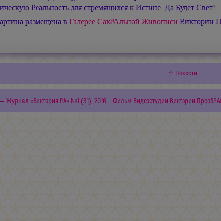
ическую Реальность для стремящихся к Истине. Да Будет Свет!
артина размещена в
Галерее СакРАльной Живописи
Виктории П
↑ Новости
← Журнал «Виктория РА» №1 (31), 2016
Фильм Видеостудии Виктории ПреобР