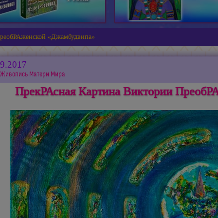
ПреобРАженской «Джамбудвипа»
09.2017
Живопись Матери Мира
ПрекРАсная Картина Виктории ПреобР