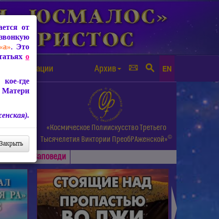
ется от
звонкую
«а»
. Это
Статьях
о
а от чипизации
Архив
EN
кое-где
 Матери
енская).
а.
«Космическое Полиискусство Третьего
©
и др.
Тысячелетия
Виктории ПреобРАженской»
Закрыть
Основные
Заповеди
►