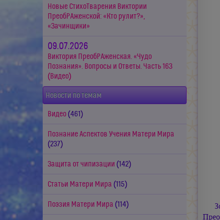
Новые СтихоТварения Виктории
ПреобРАженской: «Кто рулит?»,
«Зачинщики»
09.07.2026
Виктория ПреобРАженская. «Чудо
Познания». Вопросы и Ответы. Часть 163
(Видео)
Новости по темам
Видео
(461)
Познание Аспектов Учения Матери Мира
(237)
Защита от чипизации
(142)
Статьи Матери Мира
(115)
Поэзия Матери Мира
(114)
З
Прео