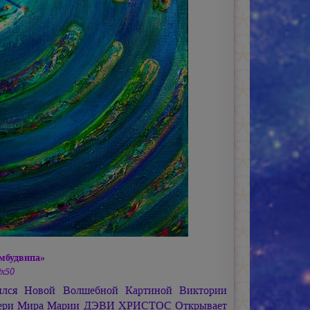
мбудвипа»
0х50
ился Новой Волшебной Картиной Виктории
тери Мира
Марии ДЭВИ ХРИСТОС
Открывает