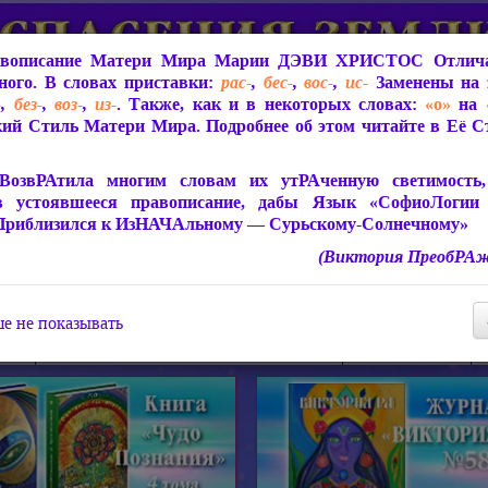
вописание Матери Мира
Марии ДЭВИ ХРИСТОС
Отлича
ого. В словах приставки:
рас-
,
бес-
,
вос-
,
ис-
Заменены на 
-
,
без-
,
воз-
,
из-
. Также, как и в некоторых словах:
«о»
на
ий Стиль Матери Мира. Подробнее об этом читайте в Её 
 Мира
О ПрогРАмме «ЮСМАЛОС»
Библиотека
Защит
ВозвРАтила многим словам их утРАченную светимость, 
в устоявшееся правописание, дабы Язык «СофиоЛогии
Приблизился к ИзНАЧАльному — Сурьскому-Солнечному»
(Виктория ПреобРАж
СофиоЛогия Матери Мира
Живое Слово Матери Мир
Статьи, Книги, Видео, Аудио 
е не показывать
ира
Пророчества о Явлении Матери Мира
Молитва Света