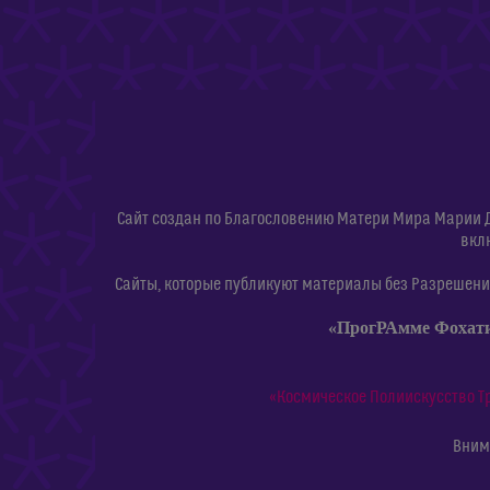
Сайт создан по Благословению Матери Мира Марии 
вкл
Сайты, которые публикуют материалы без Разрешения
«ПрогРАмме Фохат
«Космическое Полиискусство Т
Внима