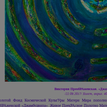
Виктория ПреобРАженская. «Джа
/22.09.2017/ Холст, акрил. 4
олотой Фонд Космической КультУры Матери Мира пополн
бРАженской «Джамбудвипа». Живое ПрекРАсное Полотно Ма