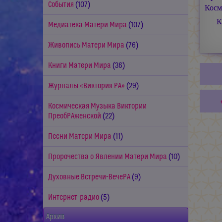
События
(107)
Косм
К
Медиатека Матери Мира
(107)
Живопись Матери Мира
(76)
Книги Матери Мира
(36)
Журналы «Виктория РА»
(29)
Космическая Музыка Виктории
ПреобРАженской
(22)
Песни Матери Мира
(11)
Пророчества о Явлении Матери Мира
(10)
Духовные Встречи-ВечеРА
(9)
Интернет-радио
(5)
Архив