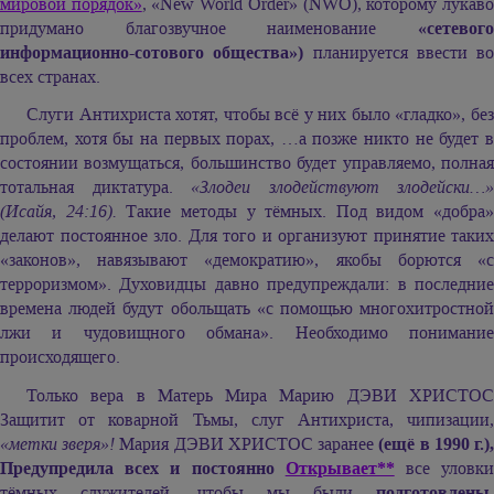
мировой порядок»
, «New World Order» (NWO), которому лукав
придумано благозвучное наименование
«сетевого
информационно-сотового общества»)
планируется ввести во
всех странах.
Слуги Антихриста хотят, чтобы всё у них было «гладко», без
проблем, хотя бы на первых порах, …а позже никто не будет в
состоянии возмущаться, большинство будет управляемо, полная
тотальная диктатура.
«Злодеи злодействуют злодейски…»
(Исайя, 24:16).
Такие методы у тёмных. Под видом «добра»
делают постоянное зло. Для того и организуют принятие таких
«законов», навязывают «демократию», якобы борются «с
терроризмом». Духовидцы давно предупреждали: в последние
времена людей будут обольщать «с помощью многохитростной
лжи и чудовищного обмана». Необходимо понимание
происходящего.
Только вера в Матерь Мира
Марию ДЭВИ ХРИСТО
Защитит от коварной Тьмы, слуг Антихриста, чипизации,
«метки зверя»!
Мария ДЭВИ ХРИСТОС
заранее
(ещё в 1990 г.)
Предупредила всех и постоянно
Открывает**
все уловк
тёмных служителей, чтобы мы были
подготовлены,