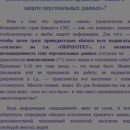
защите персональных данных»?
Речь о том, что приняли «закон» (практически в
большинстве стран бывшего СНГ, — как «по команде», указке
глобализаторов) о якобы защите информации. Для того —
чтобы затем сразу принудительно обязать всех подписать
«согласие» на т.н. «ОБРАБОТКУ», т.е. полную
незащищённость этих персональных данных
(согласие на …
практически
неисполнение
(!!!) этого закона в отношении себя)
Примерно 5-10 лет тому назад — это везде было. Иначе
увольняли или не принимали на работу, не выдавали
документов и т.д., — практически всё население с этим
столкнулось. Многие помнят, знают. Но для большинства так и
не стало ясно,
«что же это было»,
в чём смысл произведенног
законотворчества?
Ведь информация «защищённей» явно не стала. А всё
обернулось очередным обходом исполнения принятого закона,
дополнительной чиновничьей волокитой, насилием над
свободой многих людей.