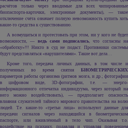
расчётов только через вводимые для всех чипированные
биопаспорта-карточки, электронные документы), — такое
отключение счёта означает полную невозможность купить хоть
какие-то средства к существованию.
А возмущаться и протестовать при этом, ни у кого не будет
возможности, —
ведь сами подписались
, что согласны н
«обработку»!!! Никто в суд не подаст. Противники системы
будут представляться «нарушителями». Такие вот дела…
Кроме того, передача личных данных, в том числе и
полученных во время снятия
БИОМЕТРИЧЕСКИХ
параметров работы организма (ритмов мозга, и др.; фотографии
в цифровом виде, 3D-фотографии, т.е. — энерго-
информационного отпечатка индивидуума, через который на
него можно воздействовать), — предполагает опасность
влияния служителей тайного мирового правительства на волю
людей. Т.е. какие-то «третьи лица» используют данные для
передачи сигналов через находящийся в биометрическом
паспорте, или вживлённый в тело чип. Оказывая т.о.
воздействие на психику, подавляя и управляя поведением