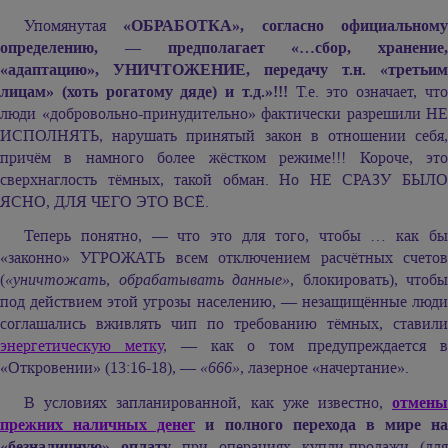
Упомянутая
«ОБРАБОТКА», согласно официальном
определению, — предполагает «…сбор, хранение,
«адаптацию», УНИЧТОЖЕНИЕ, передачу т.н. «третьим
лицам» (хоть рогатому дяде) и т.д.»!!!
Т.е. это означает, чт
люди «добровольно-принудительно» фактически разрешили НЕ
ИСПОЛНЯТЬ, нарушать принятый закон в отношении себя,
причём в намного более жёстком режиме!!! Короче, это
сверхнаглость тёмных, такой обман. Но НЕ СРАЗУ БЫЛО
ЯСНО, ДЛЯ ЧЕГО ЭТО ВСЁ.
Теперь понятно, — что это для того, чтобы … как бы
«законно» УГРОЖАТЬ всем отключением расчётных счетов
(
«уничтожать, обрабатывать данные»
, блокировать), чтобы
под действием этой угрозы населению, — незащищённые люди
соглашались вживлять чип по требованию тёмных, ставили
энергетическую метку
, — как о том предупреждается 
«Откровении» (13:16-18), —
«666»
, лазерное «начертание».
В условиях запланированной, как уже известно,
отмены
прежних наличных денег
и полного перехода в мире на
«безналичную» оплату
при операциях купли-продажи (для