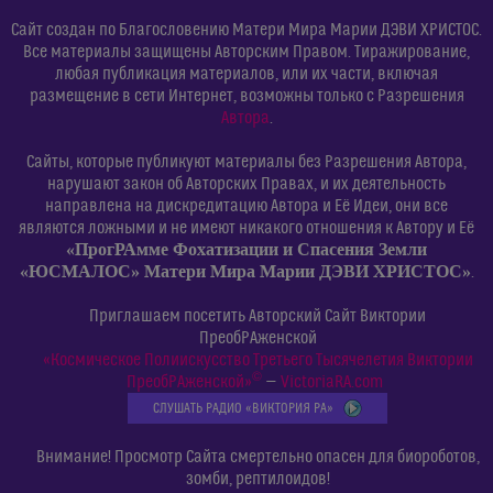
Сайт создан по Благословению Матери Мира Марии ДЭВИ ХРИСТОС.
Все материалы защищены Авторским Правом. Тиражирование,
любая публикация материалов, или их части, включая
размещение в сети Интернет, возможны только с Разрешения
Автора
.
Сайты, которые публикуют материалы без Разрешения Автора,
нарушают закон об Авторских Правах, и их деятельность
направлена на дискредитацию Автора и Её Идеи, они все
являются ложными и не имеют никакого отношения к Автору и Её
«ПрогРАмме Фохатизации и Спасения Земли
«ЮСМАЛОС» Матери Мира Марии ДЭВИ ХРИСТОС»
.
Приглашаем посетить Авторский Сайт Виктории
ПреобРАженской
«Космическое Полиискусство Третьего Тысячелетия Виктории
©
ПреобРАженской»
—
VictoriaRA.com
СЛУШАТЬ РАДИО «ВИКТОРИЯ РА»
Внимание! Просмотр Сайта смертельно опасен для биороботов,
зомби, рептилоидов!