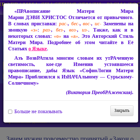
«ПРАвописание Матери Мира
Марии ДЭВИ ХРИСТОС
Отличается от привычного.
В словах приставки:
рас-
,
бес-
,
вос-
,
ис-
Заменены на
звонкую
«з»
:
раз-
,
без-
,
воз-
,
из-
. Также, как и в
некоторых словах:
«о»
на
«а»
. Это Авторский Стиль
Матери Мира. Подробнее об этом читайте в Её
Статьях
о Языке
.
Азъ ВозвРАтила многим словам их утРАченную
светимость, кое-где Изменив устоявшееся
правописание, дабы Язык «СофиоЛогии Матери
Мира» Приблизился к ИзНАЧАльному — Сурьскому-
Солнечному»
Главная
(Виктория ПреобРАженская).
Защита от чипизации — Световой Покров Матери Мира Марии
ДЭВИ ХРИСТОС
Мировое правительство и тотальный контроль
Закрыть
Больше не показывать
Зачем нужен повсеместно принятый «Закон о защите
персональных данных»?
Зачем нужен повсеместно принятый
«Закон о