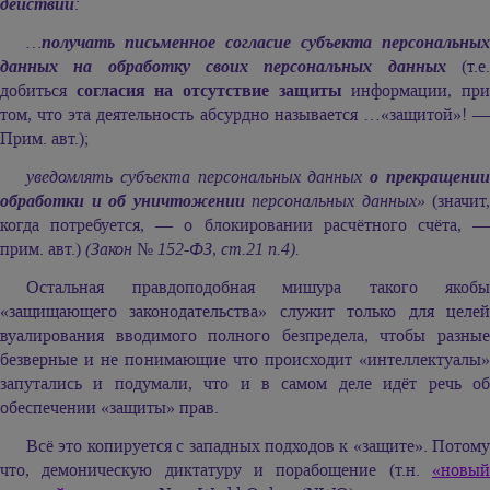
действий
:
…
получать письменное согласие субъекта персональных
данных на обработку своих персональных данных
(т.е
добиться
согласия на отсутствие защиты
информации, пр
том, что эта деятельность абсурдно называется …«защитой»! —
Прим. авт.);
уведомлять субъекта персональных данных
о прекращени
обработки и об уничтожении
персональных данных»
(значит,
когда потребуется, — о блокировании расчётного счёта, —
прим. авт.)
(Закон № 152-ФЗ, ст.21 п.4).
Остальная правдоподобная мишура такого якобы
«защищающего законодательства» служит только для целей
вуалирования вводимого полного безпредела, чтобы разные
безверные и не понимающие что происходит «интеллектуалы»
запутались и подумали, что и в самом деле идёт речь об
обеспечении «защиты» прав.
Всё это копируется с западных подходов к «защите». Потому
что, демоническую диктатуру и порабощение (т.н.
«новый