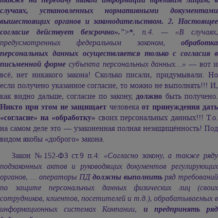
случаях, установленных нормативными документами
вышестоящих органов и законодательством. 2. Настоящее
согласие действует безсрочно».">*
, п.4. — «В случаях,
предусмотренных федеральным законом,
обработка
персональных данных осуществляется только с согласия в
письменной форме
субъекта персональных данных…»
— вот 
всё, нет никакого закона! Сколько писали, придумывали. Но
если получено указанное согласие, то можно не выполнять!!! И,
как видно дальше, согласие по закону,
должно
быть получено.
Никто при этом не защищает
человека
от принуждения дать
«согласие» на «обработку»
своих персональных данных!!! Т.о
на самом деле это — узаконенная полная незащищённость! Под
видом якобы «доброго» закона.
Закон №152-ФЗ ст.9 п.4:
«Согласно закону, а также ряд
подзаконных актов и руководящих документов регулирующих
органов, … операторы ПД
должны выполнить
ряд требовани
по защите персональных данных физических лиц (своих
сотрудников, клиентов, посетителей и т.д.), обрабатываемых в
информационных системах Компании,
и предпринять ря