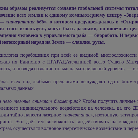
ким образом реализуется создание глобальной системы тота
ючение всех землян к единому компьютерному центру «Звер
 —
«начертания 666»,
о котором предупреждалось в «Откро
ля этого изпользуют, могут быть разными, но конечная цел
ащения человека в управляемого раба — биоробота. И первые
 непокорный нарад на Земле — славяне, русы.
хнология порабощения при всей её видимой многосложности 
ожив их Единство с ПРАРАДАтельницей всего Сущего Матер
ость; и низведя сознание только на материальный уровень, — вз
йчас всех под любыми предлогами вынуждают сдать биометр
нальных данных.
я чего тёмные снимают биометрию?
Чтобы получить личные и
вленного индивидуального воздействия на человека, на его 
трии тайно нанести лазерное
«начертание»,
изотопную татуиров
риста. Это даёт им возможность воздействовать на каждого
етрам, осуществляя волновое энергетическое воздействие и ч