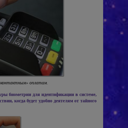
з-контактным» оплатам.
уры биометрии для идентификации в системе,
ствии, когда будет удобно деятелям от тайного