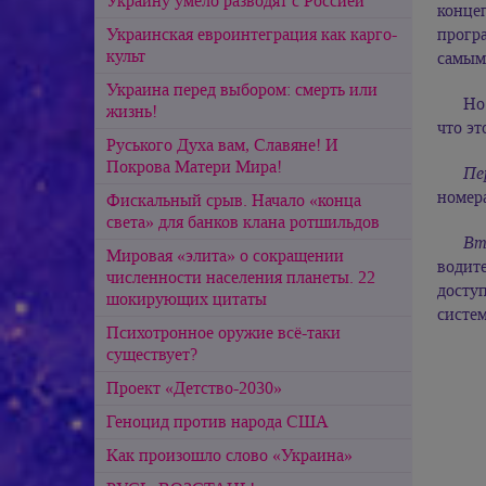
Украину умело разводят с Россией
конце
прогр
Украинская евроинтеграция как карго-
культ
самым
Украина перед выбором: смерть или
Но
жизнь!
что эт
Руського Духа вам, Славяне! И
Покрова Матери Мира!
Пе
номера
Фискальный срыв. Начало «конца
света» для банков клана ротшильдов
Вт
Мировая «элита» о сокращении
водите
численности населения планеты. 22
досту
шокирующих цитаты
систем
Психотронное оружие всё-таки
существует?
Проект «Детство-2030»
Геноцид против народа США
Как произошло слово «Украина»