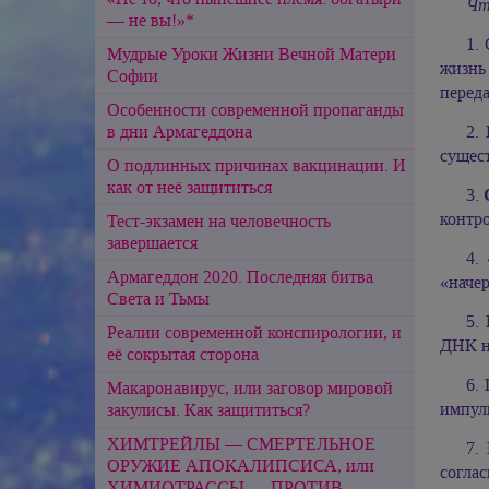
Чт
— не вы!»*
1.
Мудрые Уроки Жизни Вечной Матери
жизнь
Софии
переда
Особенности современной пропаганды
в дни Армагеддона
2.
сущес
О подлинных причинах вакцинации. И
как от неё защититься
3.
контро
Тест-экзамен на человечность
завершается
4.
Армагеддон 2020. Последняя битва
«начер
Света и Тьмы
5.
Реалии современной конспирологии, и
ДНК на
её сокрытая сторона
6.
Макаронавирус, или заговор мировой
импуль
закулисы. Как защититься?
ХИМТРЕЙЛЫ — СМЕРТЕЛЬНОЕ
7.
ОРУЖИЕ АПОКАЛИПСИСА, или
соглас
ХИМИОТРАССЫ — ПРОТИВ