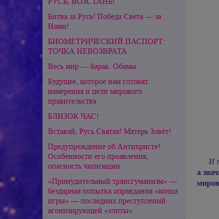
РУСЬ, ВОЗСТАНЬ!
Битва за Русь! Победа Света — за
Нами!
БИОМЕТРИЧЕСКИЙ ПАСПОРТ:
ТОЧКА НЕВОЗВРАТА
Весь мир — барак. Обамы
Будущее, которое нам готовят:
намерения и цели мирового
правительства
БЛИЗОК ЧАС!
Вставай, Русь Святая! Матерь Зовёт!
Предупреждение об Антихристе!
Особенности его проявления,
И 
опасность чипизации
а знач
«Принудительный трансгуманизм» —
миров
бездарная попытка оправдания «конца
игры» — последних преступлений
агонизирующей «элиты»