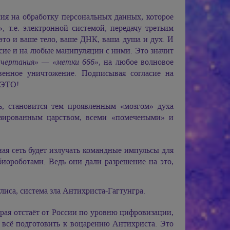
сия на обработку персональных данных, которое
 т.е. электронной системой, передачу третьим
то и ваше тело, ваше ДНК, ваша душа и дух. И
асие и на любые манипуляции с ними. Это значит
ачертания» — «метки 666»,
на любое волновое
венное уничтожение. Подписывая согласие на
 ЭТО!
, становится тем проявленным «мозгом» духа
изированным царством, всеми «помечеными» и
ая сеть будет излучать командные импульсы для
иороботами. Ведь они дали разрешение на это,
улиса, система зла Антихриста-Гагтунгра.
рая отстаёт от России по уровню цифровизации,
 всё подготовить к воцарению Антихриста. Это