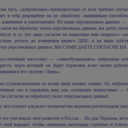
оме того, «добровольно»-принудительно от всех требуют согла
ает в себя разрешение на их обработку «машинным способом»,
, изменение и уничтожение. Но ваши персональные данные — э
гласие на обработку своих персональных данных, вы даёте согл
 числе и то, что дано согласие на нанесение вам лазерного
«н
йствие, вплоть до изменения вашего ДНК, и на ваше собст
отку персональных данных, ВЫ САМИ ДАЁТЕ СОГЛАСИЕ НА
кусственный интеллект — «самообучающаяся» нейронная сеть
риста, через который он будет управлять всем своим робот
нившимся его системе «Зверь».
рез устанавливаемые по всему миру вышки «связи» 5G, нейронн
 тёмных сил и управлять ими, как «сетевыми личностями» — б
ав согласие на обработку своих персональных данных.
т, что готовит для всего человечества мировая рептилоидная зак
ё это уже нашло своё развитие в России… Но для Украины, кото
н свой вариант, чтобы «миновать некоторые ступени» и успеть