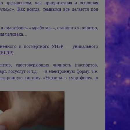
но президентом, как приоритетная и основная
спеха».
Как всегда, тёмными всё делается под
 в смартфоне» «заработала», становится понятно,
ния человека…
зненного и посмертного УНЗР — уникального
(ЕГДР).
нтов, удостоверяющих личность (паспортов,
рт, госуслуг и т.д. — в электронную форму. Т.е.
лектронную систему «Украина в смартфоне», в