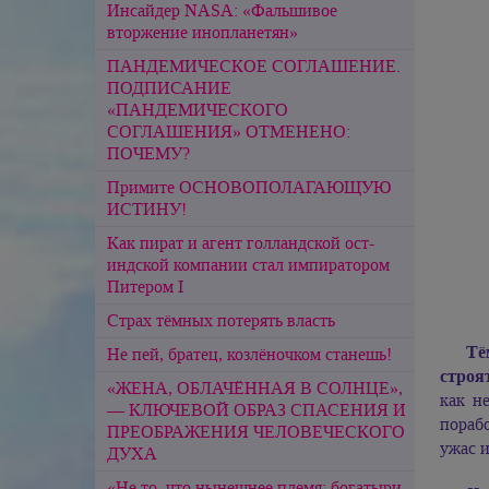
Инсайдер NASA: «Фальшивое
вторжение инопланетян»
ПАНДЕМИЧЕСКОЕ СОГЛАШЕНИЕ.
ПОДПИСАНИЕ
«ПАНДЕМИЧЕСКОГО
СОГЛАШЕНИЯ» ОТМЕНЕНО:
ПОЧЕМУ?
Примите ОСНОВОПОЛАГАЮЩУЮ
ИСТИНУ!
Как пират и агент голландской ост-
индской компании стал импиратором
Питером I
Страх тёмных потерять власть
Тё
Не пей, братец, козлёночком станешь!
строя
«ЖЕНА, ОБЛАЧЁННАЯ В СОЛНЦЕ»,
как н
— КЛЮЧЕВОЙ ОБРАЗ СПАСЕНИЯ И
порабо
ПРЕОБРАЖЕНИЯ ЧЕЛОВЕЧЕСКОГО
ужас и
ДУХА
«Не то, что нынешнее племя: богатыри