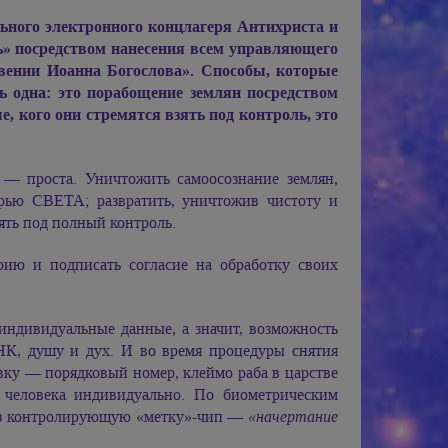
льного электронного концлагеря Антихриста и
ь» посредством нанесения всем управляющего
вении Иоанна Богослова». Способы, которые
ь одна: это порабощение землян посредством
, кого они стремятся взять под контроль, это
— проста. Уничтожить самоосознание землян,
ью СВЕТА; развратить, уничтожив чистоту и
ять под полный контроль.
ию и подписать согласие на обработку своих
ндивидуальные данные, а значит, возможность
ДНК, душу и дух. И во время процедуры снятия
ку — порядковый номер, клеймо раба в царстве
 человека индивидуально. По биометрическим
ерез контролирующую «метку»-чип —
«начертание