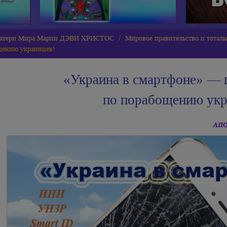
 Матери Мира Марии ДЭВИ ХРИСТОС
Мировое правительство и тотал
щению украинцев!
«Украина в смартфоне» — 
по порабощению укр
АПО