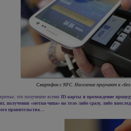
Смартфон с NFC. Население приучают к «бе
третье,
это получение всеми
ID-карты и прохождение процед
ит, получения «метки-чипа» на тело либо сразу, либо впослед
ого правительства…