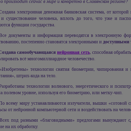
о произходит сейчас в мире и конкретно в Славянском регионе?
 Создана электронная денежная банковская система, от которой
 и существование человека, вплоть до того, что уже и пасп
ются функции государства.
 Все документы и информация переводятся в электронную форм
твованию, постепенно становятся электронными и
доступными 
Создана самообучающаяся
нейронная сеть
, способная обраба
лировать всё многомиллиардное человечество.
 «Изобретены» технологии снятия биометрии, чипирования и 
тания», штрих-кода на тело.
 Разработаны технологии волнового, энергетического и психотр
 полевом уровне, изпользуя его биометрию, или метку-чип.
 По всему миру устанавливаются излучатели, вышки «сотовой с
сы от нейронной компьютерной сети и воздействовать на челове
 Всех под разными «благовидными» предлогами вынуждают сд
ие на их обработку.