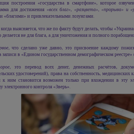
пция построения «государства в смартфоне», которое озвуче
амма для достижения
«всех благ», «разцвета», «прорыва» и «у
и «благими» и привлекательными лозунгами.
 когда выясняется, что же по факту будут делать, чтобы «Украина
о делается не для блага, а для уничтожения и полного порабоще
рвое,
что сделано уже давно, это присвоение каждому пожи
 записи в «Едином государственном демографическом реестре» 
орое,
это перевод всех денег, денежных расчётов, докуме
льских удостоверений), права на собственность, медицинских ка
п к ним становится возможен только при вхождении в эту э
у электронного контроля «Зверь».