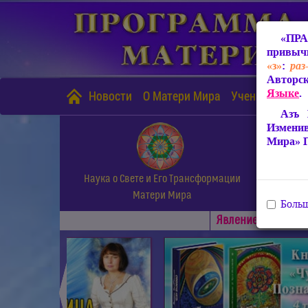
«ПРА
привычн
«з»
:
раз
Авторск
Языке
.
Новости
О Матери Мира
Учение Матери
Азъ 
Измени
Мира» 
Наука о Свете и Его Трансформации
Матери Мира
Больш
Явлениe Матери М
◄