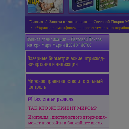
Главная
Защита от чипизации — Световой Покров
«Украина в смартфоне» — проект тёмных по порабо
Защита от чипизации — Световой Покров
Матери Мира
Марии ДЭВИ ХРИСТОС
Лазерные биометрические штрихкод-
начертания и чипизация
Мировое правительство и тотальный
контроль
Все статьи раздела
ТАК КТО ЖЕ КРИВИТ МИРОМ?
Имитация «инопланетного вторжения»
может произойти в ближайшее время