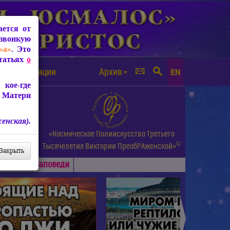
ется от
звонкую
«а»
. Это
Статьях
о
а от чипизации
Архив
EN
кое-где
 Матери
енская).
а.
«Космическое Полиискусство Третьего
©
и др.
Тысячелетия
Виктории ПреобРАженской»
Закрыть
Основные
Заповеди
►