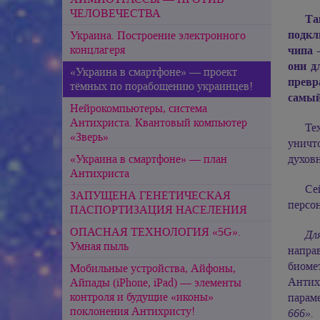
ЧЕЛОВЕЧЕСТВА
Та
подкл
Украина. Построение электронного
концлагеря
чипа
они д
«Украина в смартфоне» — проект
превр
тёмных по порабощению украинцев!
самый
Нейрокомпьютеры, система
Антихриста. Квантовый компьютер
Те
«Зверь»
уничт
«Украина в смартфоне» — план
духовн
Антихриста
Се
ЗАПУЩЕНА ГЕНЕТИЧЕСКАЯ
персо
ПАСПОРТИЗАЦИЯ НАСЕЛЕНИЯ
ОПАСНАЯ ТЕХНОЛОГИЯ «5G».
Дл
Умная пыль
напра
биоме
Мобильные устройства, Айфоны,
Антих
Айпады (iPhone, iPad) — элементы
контроля и будущие «иконы»
парам
поклонения Антихристу!
666».