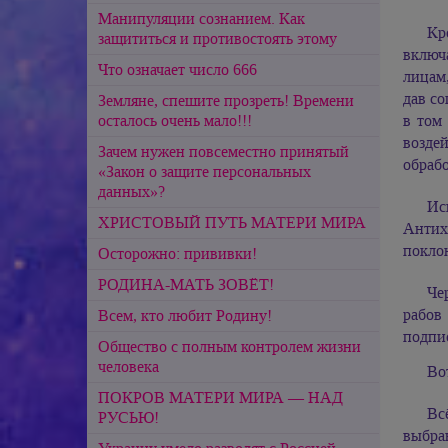
Манипуляции сознанием. Как
Кр
защититься и противостоять этому
включ
Что означает число 666
лицам
дав со
Земляне, спешите прозреть! Времени
осталось очень мало!!!
в том
возде
Зачем нужен повсеместно принятый
обраб
«Закон о защите персональных
данных»?
Ис
ХРИСТОВЫЙ ПУТЬ МАТЕРИ МИРА
Антих
покло
Осторожно: прививки!
РОДИНА-МАТЬ ЗОВЁТ!
Че
рабов
Всем, кто любит Родину!
подпис
Общество с полным контролем жизни
человека
Во
ПОКРОВ МАТЕРИ МИРА — НАД
Вс
РУСЬЮ!
выбра