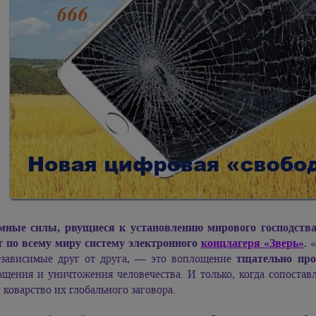
мные силы, рвущиеся к установлению мирового господства
т по всему миру систему электронного
концлагеря «Зверь»
.
«
езависимые друг от друга, — это воплощение
тщательно про
щения и уничтожения человечества. И только, когда сопоставл
 коварство их глобального заговора.