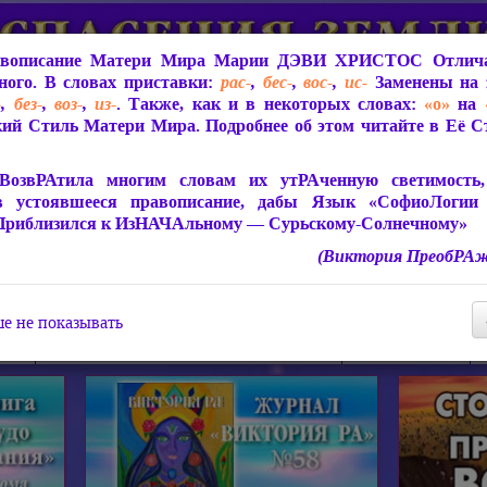
вописание Матери Мира
Марии ДЭВИ ХРИСТОС
Отлича
ого. В словах приставки:
рас-
,
бес-
,
вос-
,
ис-
Заменены на 
-
,
без-
,
воз-
,
из-
. Также, как и в некоторых словах:
«о»
на
ий Стиль Матери Мира. Подробнее об этом читайте в Её 
 Мира
О ПрогРАмме «ЮСМАЛОС»
Библиотека
Защит
ВозвРАтила многим словам их утРАченную светимость, 
в устоявшееся правописание, дабы Язык «СофиоЛогии
Приблизился к ИзНАЧАльному — Сурьскому-Солнечному»
(Виктория ПреобРАж
СофиоЛогия Матери Мира
Живое Слово Матери Мир
Статьи, Книги, Видео, Аудио 
е не показывать
ира
Пророчества о Явлении Матери Мира
Молитва Света