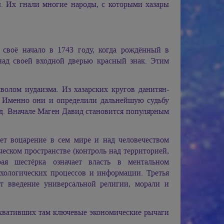
ы. Их гнали многие народы, с которыми хазары
 своё начало в 1743 году, когда рождённый в
ад своей входной дверью красный знак. Этим
волом иудаизма. Из хазарских кругов данитян-
. Именно они и определили дальнейшую судьбу
д. Вначале Маген Давид становится популярным
ует воцарение в сем мире и над человечеством
еском пространстве (контроль над территорией,
ая шестёрка означает власть в ментальном
ихологических процессов и информации. Третья
ет введение универсальной религии, морали и
ахвативших там ключевые экономические рычаги