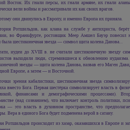
ий Восток. Их гнали персы, их гнали армяне, их гнали алан
чески вели войны и рассматривали их как своих врагов.
этому они двинулись в Европу, и именно Европа их приняла.
тория Ротшильдов, как клана на службе у антихриста, берёт
нии, во Франкфурте, ростовщик Меер Амшел Бауэр повесил н
 была шестиконечная звезда — символ щита колена Данова...
тати, иудеи до XVIII в. не считали шестиконечную звезду сим
листов выходили люди, стремившиеся к обновлению иудаизма
конечной звезды — щита колена Данова, назвав его Маген Дави
дной Европе, а затем — и Восточной.
точки зрения кабалистики, шестиконечная звезда символизир
а вместо Бога. Первая шестёрка символизирует власть в физич
микой, финансами и демографическими процессами). Втор
ранстве (над сознанием), что включает контроль политики, пс
рка — это власть в духовном пространстве, что предполага
ры. Вера в единого Бога будет подменена верой в сатану.
ан Ротшильдов происходит из хазар, оказавшихся в Европе и з
ления.