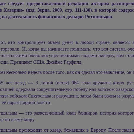
же следует предоставленный редакции автором расширен
в Хазарии» (изд. Зёрна, 2009, стр. 111-130), в которой со
д на деятельность финансовых дельцов Ротшильдов.
от, кто контролирует объём денег в любой стране, являетс
торговли. И, когда вы начинаете понимать, что вся система о
несколькими очень могущественными людьми наверху, вам стан
ссии. Президент США Джеймс Гарфилд.
ез несколько недель после того, как он сделал это заявление, он
45 лет назад — 3 липня (июля) 964 года дружина князя рус
овичей одержала сокрушительную победу над войском хазарско
зята войском Святослава и разрушена, затем были взяты и раз
 её паразитарной власти.
тшильды — это разветвлённый клан банкиров, история которого
е по всему миру.
тшильды происходят от хазар, бежавших в Европу. После паден