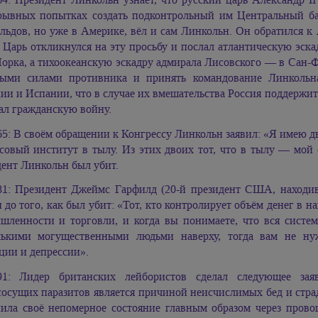
рывных попытках создать подконтрольный им Центральный ба
ьдов, но уже в Америке, вёл и сам Линкольн. Он обратился к 
 Царь откликнулся на эту просьбу и послал атлантическую эск
орка, а тихоокеанскую эскадру адмирала Лисовского — в Сан-Ф
ыми силами противника и принять командование Линкольна
ии и Испании, что в случае их вмешательства Россия поддержи
ал гражданскую войну.
65: В своём обращении к Конгрессу Линкольн заявил: «Я имею 
совый институт в тылу. Из этих двоих тот, что в тылу — мой
ент Линкольн был убит.
81: Президент Джеймс Гарфилд (20-й президент США, находивш
 до того, как был убит: «Тот, кто контролирует объём денег в 
шленности и торговли, и когда вы понимаете, что вся систе
лькими могущественными людьми наверху, тогда вам не ну
ции и депрессии».
91: Лидер британских лейбористов сделал следующее за
сосущих паразитов является причиной неисчислимых бед и стра
пила своё непомерное состояние главным образом через прово