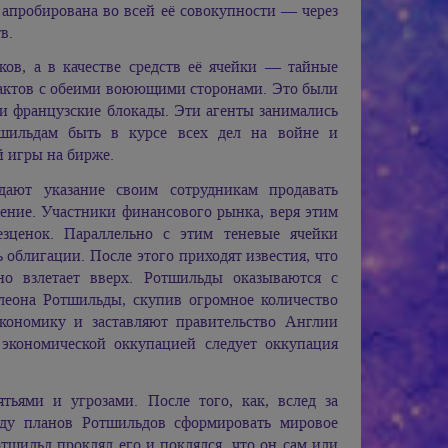
апробирована во всей её совокупности — через
в.
ков, а в качестве средств её ячейки — тайные
тактов с обеими воюющими сторонами. Это были
 и французские блокады. Эти агенты занимались
тшильдам быть в курсе всех дел на войне и
 игры на бирже.
дают указание своим сотрудникам продавать
жение. Участники финансового рынка, веря этим
езценок. Параллельно с этим теневые ячейки
 облигации. После этого приходят известия, что
но взлетает вверх. Ротшильды оказываются с
леона Ротшильды, скупив огромное количество
кономику и заставляют правительство Англии
экономической оккупацией следует оккупация
ьями и угрозами. После того, как, вслед за
оду планов Ротшильдов сформировать мировое
отшильд проклял его и поклялся, что он сам или