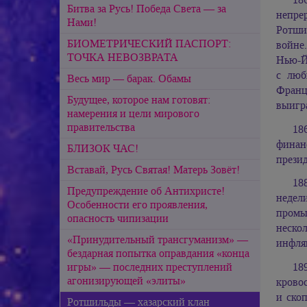
Битва за Русь! Победа Света — за
непре
Нами!
Ротшил
БИОМЕТРИЧЕСКИЙ ПАСПОРТ:
войне.
ТОЧКА НЕВОЗВРАТА
Нью-Й
с люб
Весь мир — барак. Обамы
Франц
Будущее, которое нам готовят:
выигр
намерения и цели мирового
правительства
18
финан
БЛИЗОК ЧАС!
презид
Вставай, Русь Святая! Матерь Зовёт!
18
Предупреждение об Антихристе!
недели
Особенности его проявления,
промы
опасность чипизации
неско
«Принудительный трансгуманизм» —
инфля
бездарная попытка оправдания «конца
игры» — последних преступлений
18
агонизирующей «элиты»
крово
и ско
Ротшильды — хазарский клан