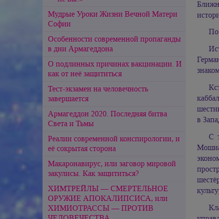
Ближн
Мудрые Уроки Жизни Вечной Матери
истори
Софии
По
Особенности современной пропаганды
в дни Армагеддона
Ис
Герма
О подлинных причинах вакцинации. И
знаком
как от неё защититься
Кс
Тест-экзамен на человечность
кабба
завершается
шести
Армагеддон 2020. Последняя битва
в Запа
Света и Тьмы
С 
Реалии современной конспирологии, и
Мошиах
её сокрытая сторона
эконо
Макаронавирус, или заговор мировой
прост
закулисы. Как защититься?
шестё
ХИМТРЕЙЛЫ — СМЕРТЕЛЬНОЕ
культу
ОРУЖИЕ АПОКАЛИПСИСА, или
Кл
ХИМИОТРАССЫ — ПРОТИВ
ЧЕЛОВЕЧЕСТВА
управ