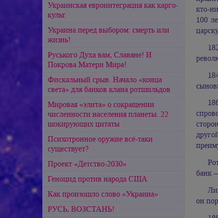
Украинская евроинтеграция как карго-
кто-ни
культ
100 л
Украина перед выбором: смерть или
царску
жизнь!
18
Руського Духа вам, Славяне! И
револ
Покрова Матери Мира!
18
Фискальный срыв. Начало «конца
сыновь
света» для банков клана ротшильдов
18
Мировая «элита» о сокращении
спров
численности населения планеты. 22
шокирующих цитаты
сторо
друго
Психотронное оружие всё-таки
преим
существует?
Ро
Проект «Детство-2030»
банк 
Геноцид против народа США
Ли
Как произошло слово «Украина»
он пор
РУСЬ, ВОЗСТАНЬ!
18