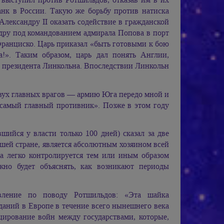
нк в России. Такую же борьбу против натиска
Александру II оказать содействие в гражданской
адру под командованием адмирала Попова в порт
ранциско. Царь приказал «быть готовыми к бою
!». Таким образом, царь дал понять Англии,
т президента Линкольна. Впоследствии Линкольн
двух главных врагов — армию Юга передо мной и
 самый главный противник». Позже в этом году
ийся у власти только 100 дней) сказал за две
нашей стране, является абсолютным хозяином всей
ма легко контролируется тем или иным образом
жно будет объяснять, как возникают периоды
явление по поводу Ротшильдов: «Эта шайка
даний в Европе в течение всего нынешнего века
цирование войн между государствами, которые,