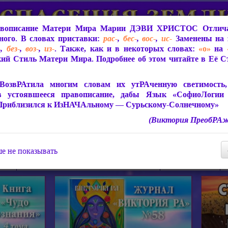
вописание Матери Мира
Марии ДЭВИ ХРИСТОС
Отлича
ого. В словах приставки:
рас-
,
бес-
,
вос-
,
ис-
Заменены на 
-
,
без-
,
воз-
,
из-
. Также, как и в некоторых словах:
«о»
на
ий Стиль Матери Мира. Подробнее об этом читайте в Её 
 Мира
О ПрогРАмме «ЮСМАЛОС»
Библиотека
Защит
ВозвРАтила многим словам их утРАченную светимость, 
в устоявшееся правописание, дабы Язык «СофиоЛогии
Приблизился к ИзНАЧАльному — Сурьскому-Солнечному»
(Виктория ПреобРАж
СофиоЛогия Матери Мира
Живое Слово Матери Мир
Статьи, Книги, Видео, Аудио 
е не показывать
ира
Пророчества о Явлении Матери Мира
Молитва Света