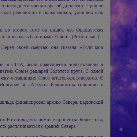
ого последнего члена царской династии. Прошло
русской революции и большевиков, убивших всю
 и во втором томе он пишет, что Французская
ансировалась банкирами Европы (Ротшильды).
Перед своей смертью она сказала: «Если мои
йны в США, были практически подготовлены и
атель Союза рыцарей Золотого круга. С одной
ржку оставивших Союз штатов-конфедератов. С
Моргана» и «Августа Бельмонта» говорили о
тшильда финансировал армию Севера, парижский
вать Ротшильдам огромные проценты. Более того,
сть расплачиваться с армией Севера.
I выступил против Ротшильдов, отказав им в их