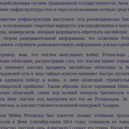
водействующая системе традиционной государственности, была 
ние инфраструктуры сети и через использование сетевых средст
качестве инфраструктуры выступила сеть ротшильдовских бан
ы, использующие секретные маршруты для передвижения и кон
вцы, коммерсанты, которым разрешалось пересекать английские
 сбором разведывательной информации, что позволяло Ро
ьзовать собранную разведывательную информацию для выгодной
пример, зная, что Англия выигрывает войну, Ротшильды 
йские облигации, распространяя слух, что Англия терпит пора
м, начинают массово продавать английские облигации за б
ьдовской сети в лице тайных агентов начинают быстро скупать
я одержала победу в войне, и цена облигаций стремитель
атикратной прибылью. Таким образом, после поражения Напо
нских облигаций, ставят под полный контроль британскую э
ить Банк Англии под контролем все тех же Ротшильдов. За 
ческая, и Англия становится колонией невидимой Хазарии.
тан Мейер Ротшильд был известен своими злобными проклят
ессом в Вене (сентябрь-июнь 1814 года), созванном по пов
ельство, русский царь Александр I сорвал эти планы, Натан Р