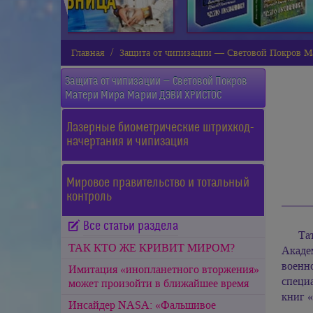
Главная
Защита от чипизации — Световой Покров
Защита от чипизации — Световой Покров
Матери Мира
Марии ДЭВИ ХРИСТОС
Лазерные биометрические штрихкод-
начертания и чипизация
Мировое правительство и тотальный
контроль
Все статьи раздела
Та
ТАК КТО ЖЕ КРИВИТ МИРОМ?
Акаде
военн
Имитация «инопланетного вторжения»
специ
может произойти в ближайшее время
книг «
Инсайдер NASA: «Фальшивое