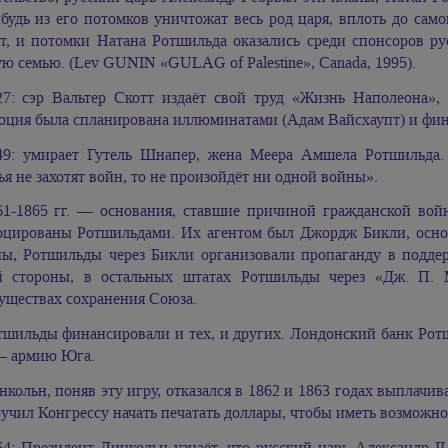
будь из его потомков уничтожат весь род царя, вплоть до сам
ет, и потомки Натана Ротшильда оказались среди спонсоров 
ю семью. (Lev GUNIN «GULAG of Palestine», Canada, 1995).
27: сэр Вальтер Скотт издаёт свой труд «Жизнь Наполеона»,
юция была спланирована иллюминатами (Адам Вайсхаупт) и фин
49: умирает Гутель Шнапер, жена Меера Амшела Ротшильда. 
я не захотят войн, то не произойдёт ни одной войны».
61-1865 гг. — основания, ставшие причиной гражданской во
оцированы Ротшильдами. Их агентом был Джордж Бикли, основ
ны, Ротшильды через Бикли организовали пропаганду в подде
й стороны, в остальных штатах Ротшильды через «Дж. П. 
уществах сохранения Союза.
тшильды финансировали и тех, и других. Лондонский банк Ро
— армию Юга.
нкольн, поняв эту игру, отказался в 1862 и 1863 годах выплачи
учил Конгрессу начать печатать доллары, чтобы иметь возможно
64: Президент Линкольн узнаёт, что русский царь Александр I