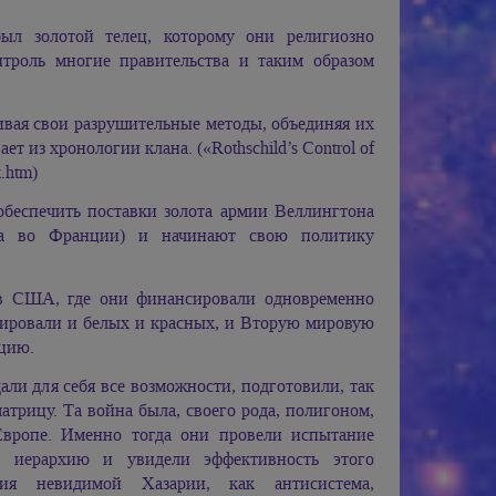
ыл золотой телец, которому они религиозно
троль многие правительства и таким образом
ивая свои разрушительные методы, объединяя их
 из хронологии клана. («Rothschild’s Control of
.htm)
обеспечить поставки золота армии Веллингтона
оба во Франции) и начинают свою политику
 в США, где они финансировали одновременно
сировали и белых и красных, и Вторую мировую
ицию.
дали для себя все возможности, подготовили, так
атрицу. Та война была, своего рода, полигоном,
Европе. Именно тогда они провели испытание
ую иерархию и увидели эффективность этого
огия невидимой Хазарии, как антисистема,