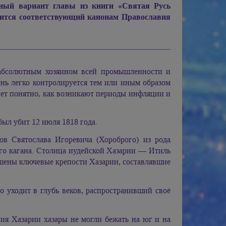
ный вариант главы из книги «Святая Русь
держится соответствующий канонам Православия
я абсолютным хозяином всей промышленности и
чень легко контролируется тем или иным образом
ет понятно, как возникают периоды инфляции и
 был убит 12 июля 1818 года.
ов Святослава Игоревича (Хороброго) из рода
го кагана. Столица иудейской Хазарии — Итиль
рушены ключевые крепости Хазарии, составлявшие
 уходит в глубь веков, распространивший своё
ия Хазарии хазары не могли бежать на юг и на