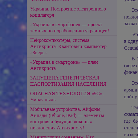
Украина. Построение электронного
Эт
концлагеря
покло
захват
«Украина в смартфоне» — проект
тёмных по порабощению украинцев!
Эт
Нейрокомпьютеры, система
в одну
Антихриста. Квантовый компьютер
Centra
«Зверь»
В 
«Украина в смартфоне» — план
(чере
Антихриста
финанс
ЗАПУЩЕНА ГЕНЕТИЧЕСКАЯ
Эт
ПАСПОРТИЗАЦИЯ НАСЕЛЕНИЯ
армии
ОПАСНАЯ ТЕХНОЛОГИЯ «5G».
войну,
Умная пыль
Та
Мобильные устройства, Айфоны,
сказат
Айпады (iPhone, iPad) — элементы
где б
контроля и будущие «иконы»
степе
поклонения Антихристу!
возде
Манипуляции сознанием. Как