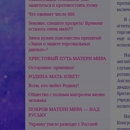
проти
защититься и противостоять этому
включе
Что означает число 666
В 
Земляне, спешите прозреть! Времени
агент
осталось очень мало!!!
торго
Зачем нужен повсеместно принятый
ещё и
«Закон о защите персональных
испол
данных»?
На
ХРИСТОВЫЙ ПУТЬ МАТЕРИ МИРА
англи
Осторожно: прививки!
слуха
ротшил
РОДИНА-МАТЬ ЗОВЁТ!
Англи
Всем, кто любит Родину!
двадц
брита
Общество с полным контролем жизни
учред
человека
полити
ПОКРОВ МАТЕРИ МИРА — НАД
РУСЬЮ!
На
Конгр
Украину умело разводят с Россией
правит