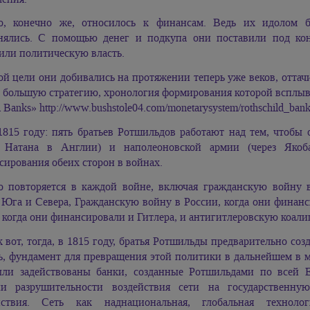
о, конечно же, относилось к финансам. Ведь их идолом б
нялись. С помощью денег и подкупа они поставили под кон
или политическую власть.
ой цели они добивались на протяжении теперь уже веков, оттач
 большую стратегию, хронология формирования которой всплывает
l Banks» http://www.bushstole04.com/monetarysystem/rothschild_bank
1815 году: пять братьев Ротшильдов работают над тем, чтобы 
з Натана в Англии) и наполеоновской армии (через Як
ирования обеих сторон в войнах.
о повторяется в каждой войне, включая гражданскую войну
 Юга и Севера, Гражданскую войну в России, когда они финан
 когда они финансировали и Гитлера, и антигитлеровскую коал
к вот, тогда, в 1815 году, братья Ротшильды предварительно соз
ь, фундамент для превращения этой политики в дальнейшем в м
ыли задействованы банки, созданные Ротшильдами по всей 
ни разрушительности воздействия сети на государственн
йствия. Сеть как наднациональная, глобальная технол