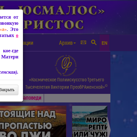
ется от
звонкую
«а»
. Это
Статьях
о
а от чипизации
Архив
EN
кое-где
 Матери
енская).
а.
«Космическое Полиискусство Третьего
©
и др.
Тысячелетия
Виктории ПреобРАженской»
Закрыть
Основные
Заповеди
►