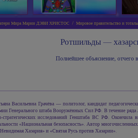
 Матери Мира Марии ДЭВИ ХРИСТОС
Мировое правительство и тотал
Ротшильды — хазарс
Полнейшее объяснение, отчего в
тьяна Васильевна Грачёва — политолог, кандидат педагогическ
мии Генерального штаба Вооружённых Сил РФ. В течение ряда
о-стратегических исследований Генштаба ВС РФ. Окончила
альности «Национальная безопасность». Автор многочисленных 
Невидимая Хазария» и «Святая Русь против Хазарии».