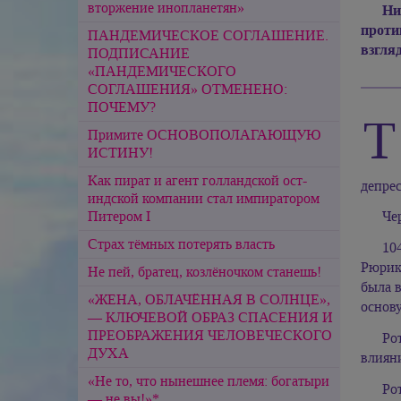
вторжение инопланетян»
Ни
проти
ПАНДЕМИЧЕСКОЕ СОГЛАШЕНИЕ.
взгля
ПОДПИСАНИЕ
«ПАНДЕМИЧЕСКОГО
СОГЛАШЕНИЯ» ОТМЕНЕНО:
ПОЧЕМУ?
Т
Примите ОСНОВОПОЛАГАЮЩУЮ
ИСТИНУ!
Как пират и агент голландской ост-
депре
индской компании стал импиратором
Питером I
Чер
Страх тёмных потерять власть
10
Рюрик
Не пей, братец, козлёночком станешь!
была в
«ЖЕНА, ОБЛАЧЁННАЯ В СОЛНЦЕ»,
основу
— КЛЮЧЕВОЙ ОБРАЗ СПАСЕНИЯ И
ПРЕОБРАЖЕНИЯ ЧЕЛОВЕЧЕСКОГО
Ро
ДУХА
влияни
«Не то, что нынешнее племя: богатыри
Ро
— не вы!»*