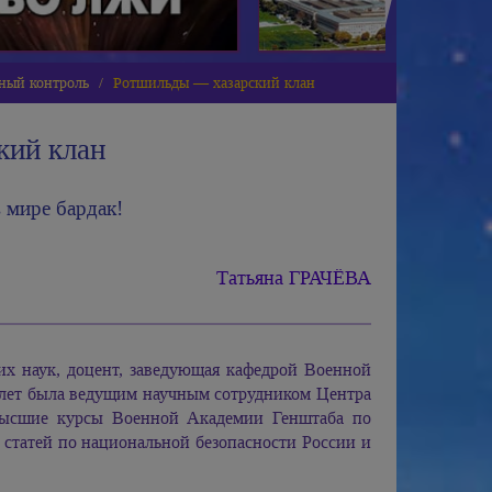
ьный контроль
Ротшильды — хазарский клан
кий клан
 мире бардак!
Татьяна ГРАЧЁВА
их наук, доцент, заведующая кафедрой Военной
 лет была ведущим научным сотрудником Центра
 высшие курсы Военной Академии Генштаба по
статей по национальной безопасности России и