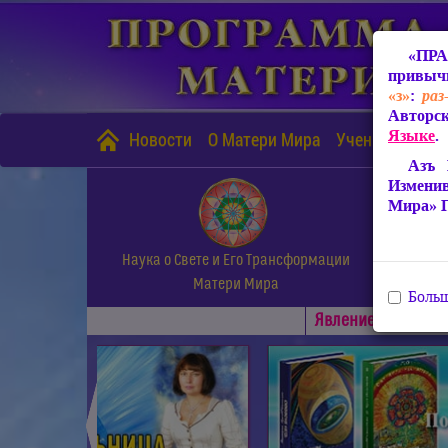
«ПРА
привычн
«з»
:
раз
Авторск
Языке
.
Новости
О Матери Мира
Учение Матери
Азъ 
Измени
Мира» 
Наука о Свете и Его Трансформации
Матери Мира
Больш
Явлениe Матери М
◄