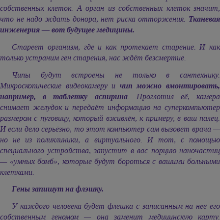
собственных клеток. А орган из собственных клеток значит,
что не надо ждать донора, нет риска отторжения.
Тканевая
инженерия — вот будущее медицины.
Cтареет организм, где и как протекает старение. И как
только устраним ген старения, нас ждёт безсмертие.
Чипы будут встроены не только в сантехнику.
Микроскопические видеокамеру и
чип можно вмонтировать
например, в таблетку аспирина
. Проглотил её, камера
снимает желудок и передаёт информацию на суперкомпьютер
размером с пуговицу, который вживлён, к примеру, в ваш палец.
И если дело серьёзно, то этот компьютер сам вызовет врача —
но не из поликлиники, а виртуального. И тот, с помощью
специального устройства, запустит в вас порцию наночастиц
— «умных бомб», которые будут бороться с вашими больными
клетками.
Гены запишут на флэшку.
У каждого человека будет флешка с записанным на неё его
собственным геномом — она заменит медицинскую карту.