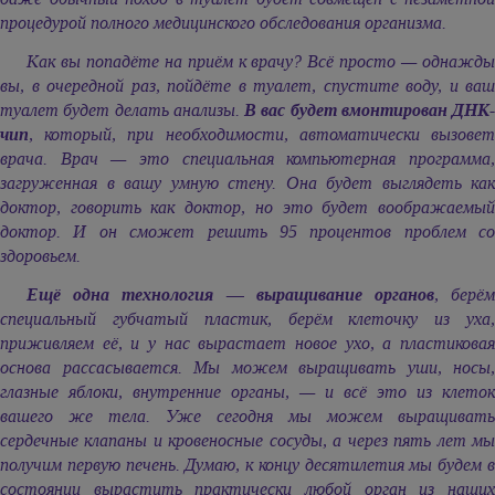
процедурой полного медицинского обследования организма.
Как вы попадёте на приём к врачу? Всё просто — однажды
вы, в очередной раз, пойдёте в туалет, спустите воду, и ваш
туалет будет делать анализы.
В вас будет вмонтирован ДНК-
чип
, который, при необходимости, автоматически вызовет
врача. Врач — это специальная компьютерная программа,
загруженная в вашу умную стену. Она будет выглядеть как
доктор, говорить как доктор, но это будет воображаемый
доктор. И он сможет решить 95 процентов проблем со
здоровьем.
Ещё одна технология — выращивание органов
, берё
специальный губчатый пластик, берём клеточку из уха,
приживляем её, и у нас вырастает новое ухо, а пластиковая
основа рассасывается. Мы можем выращивать уши, носы,
глазные яблоки, внутренние органы, — и всё это из клеток
вашего же тела. Уже сегодня мы можем выращивать
сердечные клапаны и кровеносные сосуды, а через пять лет мы
получим первую печень. Думаю, к концу десятилетия мы будем в
состоянии вырастить практически любой орган из наших