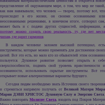
навязанным материалистическим ценностям и откроется новое
представление об окружающем мире, о том, что мир не такой,
как нам навязывали; что человек — творец, поэтому всё, что
происходит в его жизни, он своими осознанными или
неосознанными решениями, в конечном итоге, сотворил сам,
может быть и с подачи других сущностей, информации, а
поэтому можно создать свою реальность, ту, где нет места
чипам, где царит гармония
.
В каждом человеке заложен высокий потенциал, есть
инструменты, которые можно применять для достижения своих
целей. Всё это есть, но мало кто из обывателей этим осознанно
пользуется. Духовное развитие позволяет открыть в себе
сверхспособности, поднять свой уровень нравственности и
осознанности, использовать скрытые инструменты. Всё это
открывает новые альтернативные варианты будущего.
Сегодня людям необходимо знать Источник своего творения
и стремиться напрямую получать от
Великой Матери Мир
Марии ДЭВИ ХРИСТОС
Духовную Силу и Энергию Света
Важно повторять
Молитву Света
, входить под Покров Матер
Мира и наполняться Её Духовним Светом изнутри, а это и есть