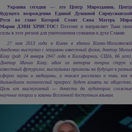
Украина сегодня — это Центр Мироздания, Центр
будущего возрождения Единой Духовной Сириусианской
Руси во главе Которой Стоит Сама Матерь Мира
Мария ДЭВИ ХРИСТОС!
Поэтому и направляет Тьма свои
силы в этот регион для уничтожения сознания и духа Славян.
27 мая 2013 года в Киеве в здании Киево-Могилянской
Академии выступал с лекциями известный физик, доктор Мичио
Каку (род. 24 января 1947 года в Калифорнии, США, 66 лет).
Доктор Мичио Каку, один из авторов теории струн и
известный футуролог, высказывал прогнозы на будущее в разных
сферах науки и медицины, а также рассказал о том, как в
дальнейшем технический прогресс будет влиять на общество.
Цель его выступлений — донести до аудитории сложные
научные теории и законы Вселенной доступным языком.