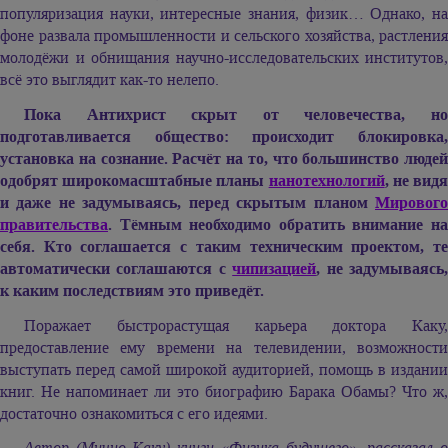
популяризация науки, интересные знания, физик… Однако, на
фоне развала промышленности и сельского хозяйства, растления
молодёжи и обнищания научно-исследовательских институтов,
всё это выглядит как-то нелепо.
Пока Антихрист скрыт от человечества, но
подготавливается общество: происходит блокировка,
установка на сознание. Расчёт на то, что большинство людей
одобрят широкомасштабные планы
нанотехнологий
, не вид
и даже не задумываясь, перед скрытым планом
Мирового
правительства
. Тёмным необходимо обратить внимание на
себя. Кто соглашается с таким техническим проектом, те
автоматически соглашаются с
чипизацией
, не задумываясь
к каким последствиям это приведёт.
Поражает быстрорастущая карьера доктора Каку,
предоставление ему времени на телевидении, возможности
выступать перед самой широкой аудиторией, помощь в издании
книг. Не напоминает ли это биографию Барака Обамы? Что ж,
достаточно ознакомиться с его идеями.
Автор (Мичио Каку) книги «Физика будущего», рассказал о