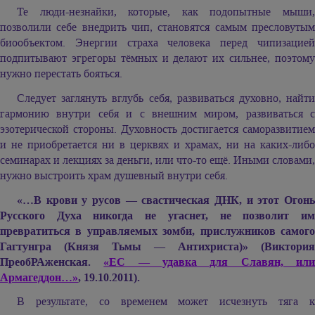
Те люди-незнайки, которые, как подопытные мыши,
позволили себе внедрить чип, становятся самым пресловутым
биообъектом. Энергии страха человека перед чипизацией
подпитывают эгрегоры тёмных и делают их сильнее, поэтому
нужно перестать бояться.
Следует заглянуть вглубь себя, развиваться духовно, найти
гармонию внутри себя и с внешним миром, развиваться с
эзотерической стороны. Духовность достигается саморазвитием
и не приобретается ни в церквях и храмах, ни на каких-либо
семинарах и лекциях за деньги, или что-то ещё. Иными словами,
нужно выстроить храм душевный внутри себя.
«…В крови у русов — свастическая ДНК, и этот Огонь
Русского Духа никогда не угаснет, не позволит им
превратиться в управляемых зомби, прислужников самого
Гагтунгра (Князя Тьмы — Антихриста)» (Виктория
ПреобРАженская.
«ЕС — удавка для Славян, ил
Армагеддон…»
, 19.10.2011).
В результате, со временем может исчезнуть тяга к