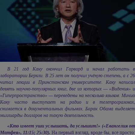
В 21 год Каку окончил Гарвард и начал работать в
лаборатории Беркли. В 25 лет он получил учёную степень, а с 26
читал лекции в Принстонском университете. Каку написал
девять научно-популярных книг, две из которых — «Видения» и
«Гиперпространство» — переведены на несколько языков. Мичио
Каку часто выступает на радио и в телепрограммах,
снимается в документальных фильмах. Барак Обама выделяет
миллиарды долларов на такую деятельность.
«Кто имеет уши услышать, да услышит!» («Евангелия от
Матфея», 11:15; 25:30).
На первый взгляд, вроде бы, всё просто: