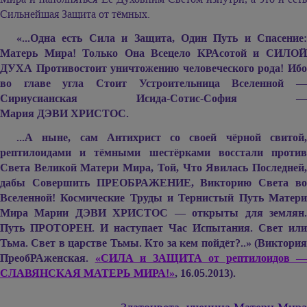
Сильнейшая Защита от тёмных.
«...Одна есть Сила и Защита, Один Путь и Спасение:
Матерь Мира! Только Она Всецело КРАсотой и СИЛОЙ
ДУХА Противостоит уничтожению человеческого рода! Ибо
во главе угла Стоит Устроительница Вселенной —
Сириусианская Исида-Сотис-София —
Мария ДЭВИ ХРИСТОС.
...А ныне, сам Антихрист со своей чёрной свитой,
рептилоидами и тёмными шестёрками восстали против
Света Великой Матери Мира, Той, Что Явилась Последней,
дабы Совершить ПРЕОБРАЖЕНИЕ, Викторию Света во
Вселенной! Космические Труды и Тернистый Путь Матери
Мира
Марии ДЭВИ ХРИСТОС —
открыты для землян
Путь ПРОТОРЕН. И наступает Час Испытания. Свет или
Тьма. Свет в царстве Тьмы. Кто за кем пойдёт?..» (Виктория
ПреобРАженская.
«СИЛА и ЗАЩИТА от рептилоидов —
СЛАВЯНСКАЯ МАТЕРЬ МИРА!»
, 16.05.2013).