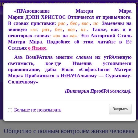
«ПРАвописание Матери Мира
Марии ДЭВИ ХРИСТОС
Отличается от привычного.
В словах приставки:
рас-
,
бес-
,
вос-
,
ис-
Заменены на
звонкую
«з»
:
раз-
,
без-
,
воз-
,
из-
. Также, как и в
некоторых словах:
«о»
на
«а»
. Это Авторский Стиль
Матери Мира. Подробнее об этом читайте в Её
Статьях
о Языке
.
Азъ ВозвРАтила многим словам их утРАченную
светимость, кое-где Изменив устоявшееся
правописание, дабы Язык «СофиоЛогии Матери
Мира» Приблизился к ИзНАЧАльному — Сурьскому-
Солнечному»
Главная
(Виктория ПреобРАженская).
Защита от чипизации — Световой Покров Матери Мира Марии
ДЭВИ ХРИСТОС
Мировое правительство и тотальный контроль
Закрыть
Больше не показывать
Общество с полным контролем жизни человека
Общество с полным контролем жизни человека