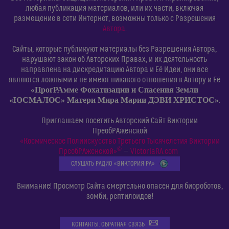
любая публикация материалов, или их части, включая
размещение в сети Интернет, возможны только с Разрешения
Автора
.
Сайты, которые публикуют материалы без Разрешения Автора,
нарушают закон об Авторских Правах, и их деятельность
направлена на дискредитацию Автора и Её Идеи, они все
являются ложными и не имеют никакого отношения к Автору и Её
«ПрогРАмме Фохатизации и Спасения Земли
«ЮСМАЛОС» Матери Мира Марии ДЭВИ ХРИСТОС»
.
Приглашаем посетить Авторский Сайт Виктории
ПреобРАженской
«Космическое Полиискусство Третьего Тысячелетия Виктории
©
ПреобРАженской»
—
VictoriaRA.com
СЛУШАТЬ РАДИО «ВИКТОРИЯ РА»
Внимание! Просмотр Сайта смертельно опасен для биороботов,
зомби, рептилоидов!
КОНТАКТЫ. ОБРАТНАЯ СВЯЗЬ