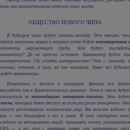
том, как нанотехнология изменит нашу жизнь:
ОБЩЕСТВО НОВОГО ЧИПА
В будущем чипы будут стоить копейку. Это значит, что
многие миллионы новых и мощных чипов будут
вмонтированы
в
элементы окружающей среды. Как будет выглядеть
компьютер? Да он просто исчезнет. Компьютер будет как
электричество. Где сегодня электричество? Оно — повсюду: в
стенах, потолке, в полу, но оно невидимо. Такое же будущее
ждёт компьютеры.
Изменится и доступ в интернет. Внешне всё будет
выглядеть как в фантастических романах: дети в школе будут
охотиться за
новомодными интернет-линзами.
Это буду
линзы
, которые дают доступ ко всем ресурсам интернета. Они
смогут распознавать человеческие лица. Вы кого-то видите, и
раз — его биография у вас в линзе. Я хочу смотреть кино,
следить за котировками акций, проверять почту, пользоваться
GPS — и всё это с помощью очков, или контактных линз,