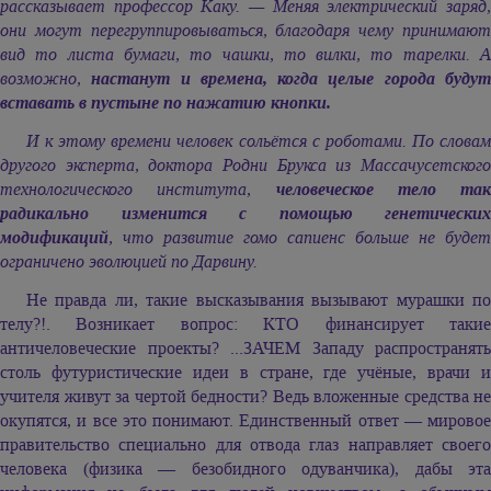
рассказывает профессор Каку. — Меняя электрический заряд,
они могут перегруппировываться, благодаря чему принимают
вид то листа бумаги, то чашки, то вилки, то тарелки. А
возможно,
настанут и времена, когда целые города буду
вставать в пустыне по нажатию кнопки.
И к этому времени человек сольётся с роботами. По словам
другого эксперта, доктора Родни Брукса из Массачусетского
технологического института,
человеческое тело так
радикально изменится с помощью генетических
модификаций
, что развитие гомо сапиенс больше не будет
ограничено эволюцией по Дарвину.
Не правда ли, такие высказывания вызывают мурашки по
телу?!. Возникает вопрос: КТО финансирует такие
античеловеческие проекты? ...ЗАЧЕМ Западу распространять
столь футуристические идеи в стране, где учёные, врачи и
учителя живут за чертой бедности? Ведь вложенные средства не
окупятся, и все это понимают. Единственный ответ — мировое
правительство специально для отвода глаз направляет своего
человека (физика — безобидного одуванчика), дабы эта