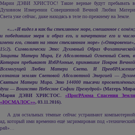
Марии ДЭВИ ХРИСТОС!
Такие верные будут пребывать 
Духовном Измерении Совершенной Вечной Любви Матери
Света уже сейчас, даже находясь в теле по-прежнему на Земле.
«…«И видел я как бы стеклянное море, смешанное с огнём;
и победившие зверя и образ его, и начертание его и число
имени его, стоят на этом стеклянном море» («Откровение»,
15:2). Символически Это: Духовный Образ Фохатической
Защиты Матери Мира, Её Абсолютный Огненный Свет, в
Котором пребывают ИзбРАнные, принявшие Покров Вечной
Всемогущей Любви Матери Света. И ПреобРАжение
сознания землян Световой Абсолютной Энергией — Духом
Святым Матери Мира. Это 144000 тысячи просветлённых
душ — Воинство Небесное Софии Премудрой»
(Матерь Мир
Мария ДЭВИ ХРИСТОС.
«ПрогРАмма Спасения Земли
«ЮСМАЛОС»»
, 03.11.2016).
А для остальных тёмные сейчас устраивают компьютерной
ад, который ими временно ещё загримирован под «технический
рай»…