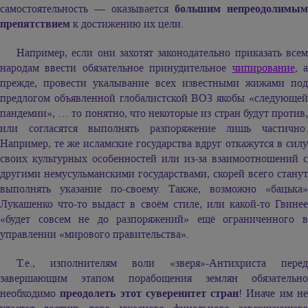
самостоятельность — оказывается
большим непреодолимым
препятствием
к достижению их цели.
Например, если они захотят законодательно приказать всем
народам ввести обязательное принудительное
чипирование
, 
прежде, провести укалывание всех известными жижами под
предлогом объявленной глобалистской ВОЗ якобы «следующей
пандемии», … то понятно, что некоторые из стран будут против,
или согласятся выполнять разпоряжение лишь частично.
Например, те же исламские государства вдруг откажутся в силу
своих культурных особенностей или из-за взаимоотношений с
другими немусульманскими государствами, скорей всего станут
выполнять указание по-своему. Также, возможно «бацька»
Лукашенко что-то выдаст в своём стиле, или какой-то Гвинее
«будет совсем не до разпоряжений» ещё ограниченного в
управлении «мирового правительства».
Т.е., изполнителям воли «зверя»-Антихриста перед
завершающим этапом порабощения землян обязательно
необходимо
преодолеть этот суверенитет стран
! Иначе им н