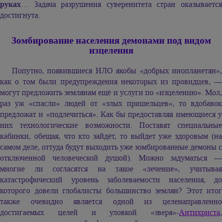
руках
… Задача разрушения суверенитета стран оказывается
достигнута.
Зомбирование населения демонами под видом
изцеления
Попутно, появившиеся НЛО якобы «добрых инопланетян»,
как о том были предупреждения некоторых из провидцев, —
могут предложить землянам ещё и услуги по «изцелению». Мол,
раз уж «спасли» людей от «злых пришельцев», то вдобавок
предложат и «подлечиться». Как бы предоставляя имеющиеся у
них технологические возможности. Поставят специальные
кабинки, обещая, что кто зайдёт, то выйдет уже здоровым (на
самом деле, оттуда будут выходить уже зомбированные демоны с
отключенной человеческой душой). Можно задуматься —
многие ли согласятся на такое «лечение», учитывая
катастрофический уровень заболеваемости населения, до
которого довели глобалисты большинство землян? Этот итог
также очевидно является одной из целенаправленно
достигаемых целей и уловкой «зверя»-
Антихриста
,