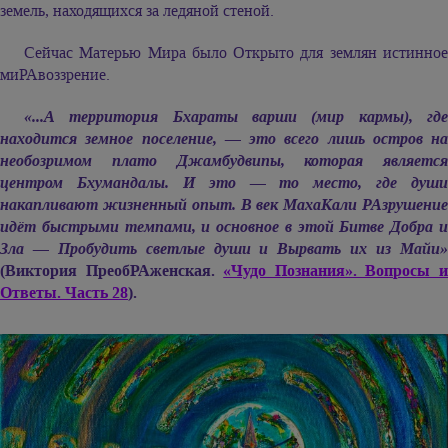
земель, находящихся за ледяной стеной.
Сейчас Матерью Мира было Открыто для землян истинное
миРАвоззрение.
«...А территория Бхараты варши (мир кармы), где
находится земное поселение, — это всего лишь остров на
необозримом плато Джамбудвипы, которая является
центром Бхумандалы. И это — то место, где души
накапливают жизненный опыт. В век МахаКали РАзрушение
идёт быстрыми темпами, и основное в этой Битве Добра и
Зла — Пробудить светлые души и Вырвать их из Майи»
(Виктория ПреобРАженская.
«Чудо Познания». Вопросы 
Ответы. Часть 28
).