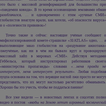
это было с массовой дезинформацией для большинства при
«пандемии ковида». В то время осознающими землянами обман
разоблачался, … и одновременно с этим «ручные СМИ»
глобалистов внаглую врали, как хотели, «об опасности вируса»
и о «полезности прививок»!
Точно также и сейчас: настоящие учёные сообщают о
мифилогизированной комете-страшилке «3I/ATLAS» одно, … а
выполняющие заказ глобалистов на «раздувание ажиотажа»
лжеучёные, как ни в чём ни бывало врут и провоцируют
массовый хайп в мировых «СМИ». Действуя методами
Геббельса, который инструктировал работников своего
«министерства пропаганды» словами
«…меня правда н
интересует, меня интересует результат».
Любая подобна
хуцпа основана на том, что верящие наглой лжи просто не могут
представить, что их могут настолько расчётливо обманывать.
Хорошо бы это учесть, чтобы не поддаться панике!
Все уже видели — в новостных лентах и соцсетях полно
видео и постов:
«якобы на Землю летит огромный космический