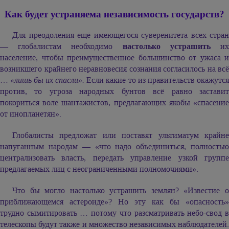
Как будет устраняема независимость государств?
Для преодоления ещё имеющегося суверенитета всех стран
— глобалистам необходимо
настолько устрашить
и
население, чтобы преимущественное большинство от ужаса и
возникшего крайнего неравновесия сознания согласилось на всё
…
«лишь бы их спасли».
Если какие-то из правительств окажутся
против, то угроза народных бунтов всё равно заставит
покориться воле шантажистов, предлагающих якобы «спасение
от инопланетян».
Глобалисты предложат или поставят ультиматум крайне
напуганным народам — «что надо объединиться, полностью
централизовать власть, передать управление узкой группе
предлагаемых лиц с неограниченными полномочиями».
Что бы могло настолько устрашить землян? «Известие о
приближающемся астероиде»? Но эту как бы «опасность»
трудно сымитировать … потому что разсматривать небо-свод в
телескопы будут также и множество независимых наблюдателей.