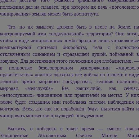
удастся достичь того ужасного финального завершающего
положения дел на планете, при котором их цель «поголовного
чипирования» землян может быть достигнута.
Что, по их замыслу, должно быть в итоге на Земле, на
контролируемой ими «подкупольной» территории? Они хотят,
чтобы в виде чипированных зомби бродили лишь управляемые
компьютерной системой биороботы, тела с полностью
отключенным сознанием и страдающей душой, пойманной в
ловушку. Для достижения этого положения дел глобалистами, —
в полностью безоговорочном разпоряжении «мирового
правительства» должны оказаться все войска на планете в виде
«единой армии мирового государства», «единая полиция»,
мировая «медслужба». Без каких-либо, как сейчас,
«непослушных» чиновников или правителей на местах. У них
также будет созданная ими глобальная система наблюдения и
контроля. Всех, кто ещё не порабощён, будут пытаться найти и
чипировать множество полулюдей-полудемонов.
Выжить, и победить в такое время — смогут только
Защищённые Абсолютным Светом Матери Мира