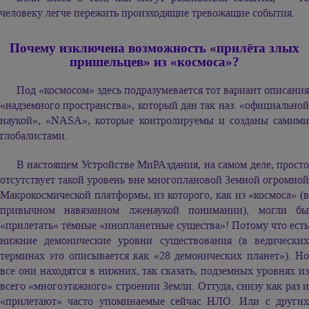
человеку легче пережить произходящие тревожащие события.
Почему изключена возможность «прилёта злых
пришельцев» из «космоса»?
Под «космосом» здесь подразумевается тот вариант описания
«надземного пространства», который дан так наз. «официальной
наукой», «NASA», которые контролируемы и созданы самими
глобалистами.
В настоящем Устройстве МиРАздания, на самом деле, просто
отсутствует такой уровень вне многоплановой Земной огромной
Макрокосмической платформы, из которого, как из «космоса» (в
привычном навязанном лженаукой понимании), могли бы
«прилетать» тёмные «инопланетные существа»! Потому что есть
нижние демонические уровни существования (в ведических
терминах это описывается как «28 демонических планет»). Но
все они находятся в нижних, так сказать, подземных уровнях из
всего «многоэтажного» строении Земли. Оттуда, снизу как раз и
«прилетают» часто упоминаемые сейчас НЛО. Или с других