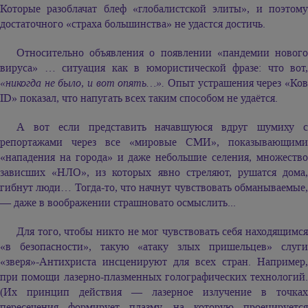
Которые разоблачат блеф «глобалистской элиты», и поэтому
достаточного «страха большинства» не удастся достичь.
Относительно объявления о появлении «пандемии нового
вируса» … ситуация как в юмористической фразе: что вот,
«никогда не было, и вот опять…».
Опыт устрашения через «Ко
ID» показал, что напугать всех таким способом не удаётся.
А вот если представить начавшуюся вдруг шумиху с
репортажами через все «мировые СМИ», показывающими
«нападения на города» и даже небольшие селения, множество
зависших «НЛО», из которых явно стреляют, рушатся дома,
гибнут люди… Тогда-то, что начнут чувствовать обманываемые,
— даже в воображении страшновато осмыслить...
Для того, чтобы никто не мог чувствовать себя находящимся
«в безопасности», такую «атаку злых пришельцев» слуги
«зверя»-Антихриста инсценируют для всех стран. Например,
при помощи лазерно-плазменных голографических технологий.
(Их принцип действия — лазерное излучение в точках
пересечения формирует плазму, на которую проецируется