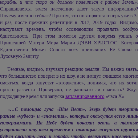
корабль, и что скоро он должен появиться в районе Земли».
Спрашивается, зачем населению дают такую информацию?
Почему именно сейчас? Притом, это повторяется теперь уже в 3-
й раз, после прежних репетиций в 2017, 2019 годах. Видимо,
наступают времена, чтобы осознающим проявлять особую
бдительность. При этом помогая другим вовремя узнать о
Пришедшей Матери Мира
Марии ДЭВИ ХРИСТОС,
Котора
Единственно Может Спасти всех принявших Её Слово и
Духовную Защиту.
Тёмные, видимо, изучают реакцию землян. Им важно знать,
что большинство поверит в их шоу, а не начнут слишком многие
смеяться, когда запустят «вторжение», понимая, что их хотят
просто развести. Проверяют, не рановато ли начинать? Ждут
подходящее время для запуска
запланированного
«часа Х».
«…С помощью луча «Blue Beam», Зверь будет творить
разные «чудеса» и «знамения», которые окажутся всего лишь
голограммами. На Небе будет показан огонь, а тёмные
устроители шоу тем временем с помощью лазерного оружия
будут сжигать леса и горада, чтобы ввергнуть население в