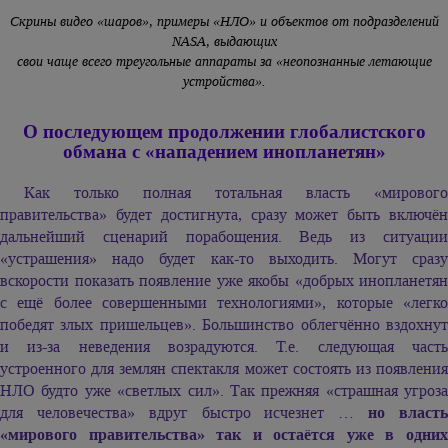
Скрины видео «шаров», примеры «НЛО» и объектов от подразделений
NASA, выдающих
свои чаще всего треугольные аппараты за «неопознанные летающие
устройства».
О последующем продолжении глобалистского
обмана с «нападением инопланетян»
Как только полная тотальная власть «мирового
правительства» будет достигнута, сразу может быть включён
дальнейший сценарий порабощения. Ведь из ситуации
«устрашения» надо будет как-то выходить. Могут сразу
вскорости показать появление уже якобы «добрых инопланетян
с ещё более совершенными технологиями», которые «легко
победят злых пришельцев». Большинство облегчённо вздохнут
и из-за неведения возрадуются. Т.е. следующая часть
устроенного для землян спектакля может состоять из появления
НЛО будто уже «светлых сил». Так прежняя «страшная угроза
для человечества» вдруг быстро исчезнет …
но власт
«мирового правительства» так и остаётся уже в одних