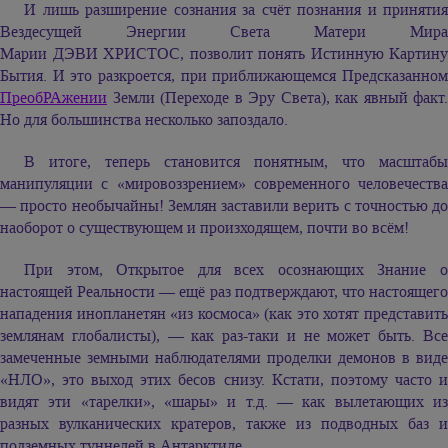
И лишь разширение сознания за счёт познания и принятия
Вездесущей Энергии Света Матери Мира
Марии ДЭВИ ХРИСТОС,
позволит понять Истинную Картину
Бытия. И это разкроется, при приближающемся Предсказанном
ПреобРАжении
Земли (Переходе в Эру Света), как явный факт.
Но для большинства несколько запоздало.
В итоге, теперь становится понятным, что масштабы
манипуляции с «мировоззрением» современного человечества
— просто необычайны! Землян заставили верить с точностью до
наоборот о существующем и произходящем, почти во всём!
При этом, Открытое для всех осознающих Знание о
настоящей Реальности — ещё раз подтверждают, что настоящего
нападения инопланетян «из космоса» (как это хотят представить
землянам глобалисты), — как раз-таки и не может быть. Все
замеченные земными наблюдателями проделки демонов в виде
«НЛО», это выход этих бесов снизу. Кстати, поэтому часто и
видят эти «тарелки», «шары» и т.д. — как вылетающих из
разных вулканических кратеров, также из подводных баз и
подземных туннелей в Антарктиде.