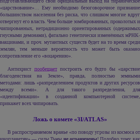
подготавливающего свой официальный выход на тираническое
«царствование»… Ему необходимо безоговорочное признание
большинством населения без риска, что слишком многие вдруг
отвергнут его власть. Чем больше зомбированных, проколотых и
чипированных, нетрадиционно ориентированных (одержимых
гнусными демонами), фатально генетически изменённых мРНК-
вакцинами, и проч. мутантных существ будет на то время среди
землян, тем меньше вероятность что может быть оказано
сопротивление его «воцарению».
Антихрист
пообещает
построить его будто бы «царствие
благоденствия на Земле», правда, полностью земными
методами: лишь «разпределением продуктов и других ресурсов
между всеми». А для такого разпределения, для
«идентификации» в созданной компьютерной системе,
прикажет всех чипировать.
Ложь о комете «3I/ATLAS»
В распространяемом вранье «по поводу угрозы из космоса от
инопланетян» — силы Тьмы
не ограничены
! Подобно тому, как