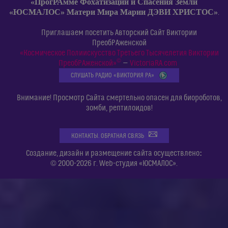
«ПрогРАмме Фохатизации и Спасения Земли
«ЮСМАЛОС» Матери Мира Марии ДЭВИ ХРИСТОС»
.
Приглашаем посетить Авторский Сайт Виктории
ПреобРАженской
«Космическое Полиискусство Третьего Тысячелетия Виктории
©
ПреобРАженской»
—
VictoriaRA.com
СЛУШАТЬ РАДИО «ВИКТОРИЯ РА»
Внимание! Просмотр Сайта смертельно опасен для биороботов,
зомби, рептилоидов!
КОНТАКТЫ. ОБРАТНАЯ СВЯЗЬ
:
Создание, дизайн и размещение сайта осуществлено
© 2000-2026 г. Web-студия «ЮСМАЛОС».