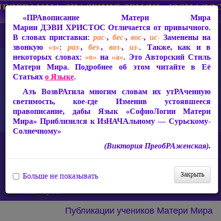
«ПРАвописание Матери Мира
Марии ДЭВИ ХРИСТОС
Отличается от привычного.
В словах приставки:
рас-
,
бес-
,
вос-
,
ис-
Заменены на
звонкую
«з»
:
раз-
,
без-
,
воз-
,
из-
. Также, как и в
некоторых словах:
«о»
на
«а»
. Это Авторский Стиль
Матери Мира. Подробнее об этом читайте в Её
Статьях
о Языке
.
Азъ ВозвРАтила многим словам их утРАченную
светимость, кое-где Изменив устоявшееся
правописание, дабы Язык «СофиоЛогии Матери
Мира» Приблизился к ИзНАЧАльному — Сурьскому-
Солнечному»
Главная
(Виктория ПреобРАженская).
Защита от чипизации — Световой Покров Матери Мира Марии
ДЭВИ ХРИСТОС
Мировое правительство и тотальный контроль
Закрыть
Больше не показывать
Имитация «инопланетного вторжения» может произойти в
ближайшее время
Публикации учеников Матери Мира