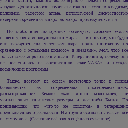
учения. Кстати, намного более верного, нежели современная
«наука». Достаточно ознакомиться с точно известным в ведизме,
например, размером атома, изпользуемой дискретностью
измерения времени от микро- до макро- промежутков, и т.д.
Но глобалисты постарались «замкнуть» сознание землян
нашего уровня «подкупольного мира» — в понятие, что будто
они находятся «на маленьком шаре, почти ничтожном по
сравнению с остальным космосом и звёздами». Мол, чтоб все
только такое мировоззрение знали. Теперь понятно, почему они
не поскупились на организацию «лже-NASA» и псевдо-
космические программы.
Также, поэтому, не совсем достаточно точна и теория
большинства из современных плоскоземельщиков,
разсматривающих Землю «как что-то маленькое», не
учитывающих гигантские размеры и масштабы Бытия. Но
понимающих, что «что-то не сходится» в теперешних
представлениях о реальности. Им трудно осознавать, как же всё
на самом деле. (Сознание всё равно ещё пока суженное).