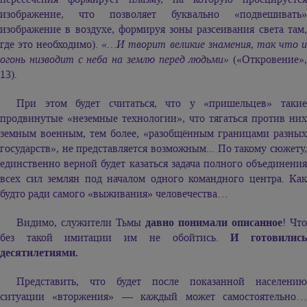
изображение, что позволяет буквально «подвешивать»
изображение в воздухе, формируя зоны разсеивания света там,
где это необходимо).
«…И творит великие знамения, так что 
огонь низводит с неба на землю перед людьми»
(«Откровение»,
13).
При этом будет считаться, что у «пришельцев» такие
продвинутые «неземные технологии», что тягаться против них
земным военным, тем более, «разобщённым границами разных
государств», не представляется возможным... По такому сюжету,
единственно верной будет казаться задача полного объединения
всех сил землян под началом одного командного центра. Как
будто ради самого «выживания» человечества…
Видимо, служители Тьмы
давно понимали описанное
! Что
без такой имитации им не обойтись.
И готовилис
десятилетиями.
Представить, что будет после показанной населению
ситуации «вторжения» — каждый может самостоятельно…