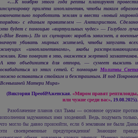
«…К ноябрю этого года репты планируют провести
инсценировку прилёта инопланетян, чтобы таким образом
окончательно поработить землян и ввести «новый мировой
порядок» с единым правителем — Антихристом. Сделано
это будет с помощью «виртуальных чудес» — Голубого луча
(«Blue Beam»). По их сценарию: корабль зависнет, а военные
начнут убивать мирных жителей, чтобы запугать всех
живущих «инопланетянами», якобы разстреливающими
землян. Кто поверит в это, окажется жертвой захватчиков.
А кто объединится для отпора, — сумеет выжить и
освабадиться из этих сетей. С помощью
Молитвы Свет
можно оставаться стойким и безстрашным. И под Покровом
Всевышней Матери Мира»
(Виктория ПреобРАженская.
«Миром правят рептилоиды,
или чужие среди вас»
, 19.08.2025).
Разоблачение планов сил Тьмы — основное оружие против
изполнения задуманных ими злодеяний. Ведь, подумать только,
что могло бы давно произойти, если б землянам не были Даны
эти своевременные предупреждения! Знающие правду
отвергают обман, коварные уловки тёмных. Именно поэтому