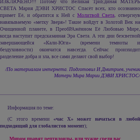
ИЗКЛЮЧЕНО!!! Потому что Великая ТриЕдиная МАТЕРЬ
СВЕТА
Мария ДЭВИ ХРИСТОС
Спасёт всех, кто осознанн
примет Её, и обратится к Ней с
Молитвой Света
, отвергнув
навязываемую «метку Зверя»! Такие войдут в Золотой Век на
Очищенной планете, в ПреобРАжённом Её Любовью Мире,
когда наступит предсказанная Эра Света. А эти дни безсветной
завершающейся «Кали-Юги» (времени темноты и
бездуховности) окончатся навсегда. Сейчас произходит
разделение добра и зла, все сами делают свой выбор!
/По материалам интернета. Подготовил И.Дмитриев, ученик
Матери Мира
Марии ДЭВИ ХРИСТОС/
Информация по теме:
(С этого времени
«час X» может начаться в любой
подходящий для глобалистов момент
);
Миром правят рептилоиды, или чужие среди вас