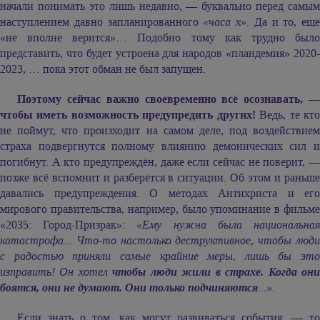
начали понимать это лишь недавно, — буквально перед самым
наступлением давно запланированного
«часа x»
. Да и то, ещё
«не вполне верится»… Подобно тому как трудно было
представить, что будет устроена для народов «пландемия» 2020-
2023, … пока этот обман не был запущен.
Поэтому сейчас важно своевременно всё осознавать, —
чтобы иметь возможность предупредить других!
Ведь, те кт
не поймут, что произходит на самом деле, под воздействием
страха подвергнутся полному влиянию демонических сил и
погибнут. А кто предупреждён, даже если сейчас не поверит, —
позже всё вспомнит и разберётся в ситуации. Об этом и раньше
давались предупреждения. О методах Антихриста и его
мирового правительства, например, было упоминание в фильме
«2035: Город-Призрак»:
«Ему нужна была национальна
катастрофа... Что-то настолько деструктивное, чтобы люди
с радостью приняли самые крайние меры, лишь бы это
изправить! Он хотел
чтобы люди жили в страхе. Когда он
боятся, они не думают. Они только подчиняются
...».
Если знать о том, как могут развиваться события, — то