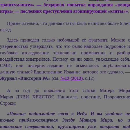
трансгуманизм» — бездарная попытка оправдания «конца
игры» — последних преступлений агонизирующей «элиты»»
.
Примечательно, что данная статья была написана более 8 лет
назад.
Здесь приведён только небольшой её фрагмент. Можно с
уверенностью утверждать, что это было наиболее подробное и
глубокое изследование технологии применения и разбор
воздействия химтрейлов. Почему же ни одно, уважающее себя,
СМИ, или интернет-издание не осмелилось опубликовать
данную статью? Единственное Издание, которое это сделало, —
Журнал «Виктория РА»
(см.
№12 (2012)
, с.12).
А за год до появления этой статьи Матерь Мира
Мария ДЭВИ ХРИСТОС
Написала, поистине, Пророчески
Строки:
«Почаще поднимайте глаза к Небу. И вы увидите не
только приближающуюся Звезду Матери Мира, но и
натовские стервятники, кружащиеся уже открыто над