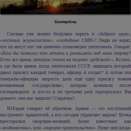
Химтрейлы
Сколько уже можно бездумно верить в
«доброго царя»
«честных журналистов»
,
«свободные СМИ»
? Люди не верят
что их могут вот так цинично планомерно уничтожать. Говарят:
«Кто бы позволил так летать и разпылять над нами отраву?
Есть же армия, которая стоит на защите «рубежей»».
Кстати,
а где была армия, когда уничтожали СССР, защищать который
давал присягу каждый генерал, офицер и солдат? А потом эти
генералы-офицеры запросто дали ещё одну присягу новым
незаконным «государствам», которые возникли после
госпереворота. А кто-то и по третьему разу
переприсягал
. Вы
думаете, они нас защитят? Серьёзно?
ИзТария говарит об обратном. Армия — это послушный
инструмент правителей, а кто сегодня управляет миром? Кучка
престарелых сморчков-нелюдей, более известных как
«жидомасоны»
, или
«мировое правительство»
. Разве они когда