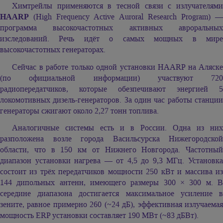
Химтрейлы применяются в тесной связи с излучателями
HAARP
(High Frequency Active Auroral Research Program) —
программа высокочастотных активных авроральных
изследований. Речь идёт о самых мощных в мире
высокочастотных генераторах.
Сейчас в работе только одной установки HAARP на Аляске
(по официальной информации) участвуют 720
радиопередатчиков, которые обезпечивают энергией 5
локомотивных дизель-генераторов. За один час работы станции
генераторы сжигают около 2,27 тонн топлива.
Аналогичные системы есть и в России. Одна из них
разположена возле города Васильсурска Нижегородской
области, что в 150 км от Нижнего Новгорода. Частотный
диапазон установки нагрева — от 4,5 до 9,3 МГц. Установка
состоит из трёх передатчиков мощности 250 кВт и массива из
144 дипольных антенн, имеющего размеры 300 × 300 м. В
середине диапазона достигается максимальное усиление в
зените, равное примерно 260 (~24 дБ), эффективная излучаемая
мощность ERP установки составляет 190 МВт (~83 дБВт).