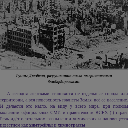
Руины Дрездена, разрушенного англо-американскими
бомбардировками.
А сегодня жертвами становятся не отдельные города или
территории, а вся поверхность планеты Земля, всё её население.
И делается это нагло, на виду у всего мира, при полном
молчании официальных СМИ и правительств ВСЕХ (!) стран.
Речь идёт о тотальном разпылении химических и нановеществ
известном как
химтрейлы
и
химиотрассы
.