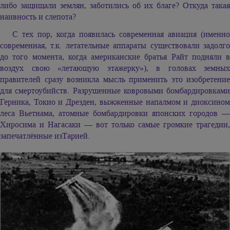
либо защищали землян, заботились об их благе? Откуда такая
наивность и слепота?
С тех пор, когда появилась современная авиация (именно
современная, т.к. летательные аппараты существовали задолго
до того момента, когда американские братья Райт подняли в
воздух свою «летающую этажерку»), в головах земных
правителей сразу возникла мысль применить это изобретение
для смертоубийств. Разрушенные ковровыми бомбардировками
Герника, Токио и Дрезден, выжженные напалмом и диоксином
леса Вьетнама, атомные бомбардировки японских городов —
Хиросима и Нагасаки — вот только самые громкие трагедии,
запечатлённые изТарией.