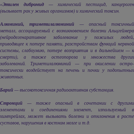
«
Этилен дибромид
— химический пестицид, канцероген
(вызывает рак у живых организмов) и химический токсин.
Алюминий, триметилалюминий
— опасный токсичный
металл, ассоциируемый с возникновением болезни Альцгеймера
(нейродегенаративное заболевание у пожилых людей,
приводящее к потере памяти, разстройствам функций нервной
системы, слабоумию, потере возприятия и в дальнейшем — к
смерти), а также остеопороза и множества других
заболеваний. Триметилалюминий — при окислении остро-
токсически воздействует на печень и почки у подопытных
животных.
Барий
— высокотоксичная радиоактивная субстанция.
Стронций
— также опасный в сочетании с другими
элементами и соединениями элемент, изпользуемый в
химтрейлах, может вызывать болезни и отклонения в росте
суставов, нарушения в костном мозге и т.д.