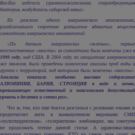
Bacillus anthracis (грамположительная, спорообразующая
бактерия, возбудитель сибирской язвы)».
Из разсказа одного американского авиамеханика,
разоблачившего секретное разпыление ядовитых веществ
самолётами американских авиакомпаний:
«По данным американских «зелёных», первые
неестественные «хвосты» за самолётами были замечены уже в
1999 году
, над США. В 2004 году, по инициативе американски
же экологов, были проведены химические анализы проб воды и
грунта с территорий, над которыми были замечены «хвосты».
Анализы показали необычно высокое содержание
АЛЮМИНИЯ, БАРИЯ, СТРОНЦИЯ в воде и почве,
превышающее естественный и максимально допустимый
уровень в десятки и сотни раз».
Что ж, тем, кто ещё боится разстаться с розовыми очками и
предпочитает жить в вымышленном мировыми СМИ
«политкорректном», «толерантном» зомбомирке, мы советуем
не продолжать чтение данной статьи. А здравомыслящая
аудитория отлично понимает: КТО на самом деле стоит за