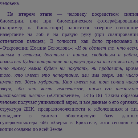
человека.
На
втором этапе
— человеку посредством снятия
биометрии, или при биометрическом фотографировании
(например, на биопаспорт) наносится лазерное изотопное
начертание на лоб и на правую руку (при сканировании
отпечатков пальцев). В точности, как было предсказано в
«Откровении Иоанна Богослова»:
«И он сделает то, что всем,
малым и великим, богатым и нищим, свободным и рабам,
положено будет начертание на правую руку их или на чело их, и
что никому нельзя будет ни покупать, ни продавать, кроме
того, кто имеет это начертание, или имя зверя, или число
имени его. Здесь мудрость. Кто имеет ум, тот сочти число
зверя, ибо это число человеческое; число его шестьсот
шестьдесят шесть»
(«Откровение», 13:16-18). Таким образо
человек получает уникальный адрес, и все данные о его органах,
структура ДНК, предразположенности к заболеваниям и т.п.
попадают в единую общемировую базу данных
суперкомпьютера 666 «Зверь» в Брюсселе, хотя сегодня его
копии созданы по всей Земле.