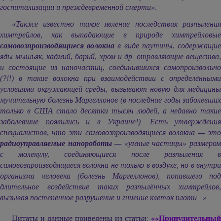
госпитализации и преждевременной смерти».
«Также известно такое явление последствия разпыления
химтрейлов, как выпадающие в природе химтрейловые
самовозпроизводящиеся волокна
в виде паутины, содержащи
яды мышьяк, кадмий, барий, хром и др. отравляющие вещества,
и состоящие из наночастиц, соединившихся самопроизвольно
(?!!) в такие волокна при взаимодействии с определёнными
условиями окружающей среды, вызывают новую для медицины
мучительную болезнь Маргеллонов (в последние годы заболевших
только в США стало десятки тысяч людей, а недавно такие
заболевшие появились и в Украине!). Есть утверждения
специалистов, что эти самовозпроизводящиеся волокна — это
радиоуправляемые нанороботы
— «умные частицы» размеро
с молекулу, соединяющиеся после разпыления в
самовозпроизводящиеся волокна не только в воздухе, но в внутри
организма человека (болезнь Маргеллонов), попавшего под
длительное воздействие таких разпылённых химтрейлов,
вызывая постепенное разрушение и гниение клеток плоти...»
Цитаты и данные приведены из статьи:
««Принудительный