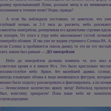
размер проплывающей Луны, розсыпи звёзд и их меняющееся
положение в течение ночи? Редко, правда?
А если бы наблюдали постоянно, то заметили, что уже
глубокой ночью, за 2-3 часа до разсвета, небо разсекают
самолёты-химтрейлы, разчерчивая его ядовитыми струями вдоль
и поперёк. От этого к утру небо заволакивает густой пеленой
химтрейл-облаков. И мы уже не видим утреннего Солнца-РА. А
если Солнце и пробивается сквозь дымку, то это не тот чистый
свет, каким был раньше —
ДО химтрейлов
.
Небо до химтрейлов должны помнить те, кто жил в
советское время и в начале 90-х. Это было кристально чистое
изсиня-голубое небо. Яркое, без малейшей дымки, солнце,
иногда плывущие облака в виде меняющихся фигурок, которые
можно было подолгу разсматривать и фантазировать, а по ночам
— безчисленное количество ярких звёзд! Небосвод прошлого
был, воистину, прекрасен! Пока наше небо не захватили
сероводородные.