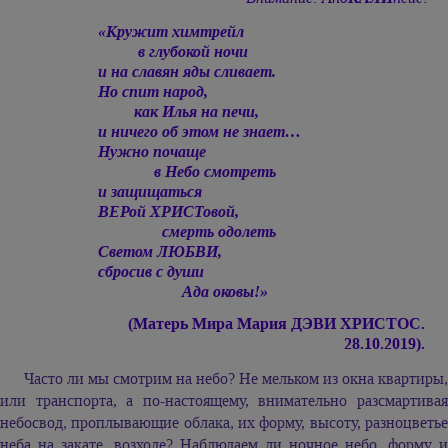
«Кружит химтрейл
в глубокой ночи
и на славян яды сливает.
Но спит народ,
как Илья на печи,
и ничего об этом не знает…
Нужно почаще
в Небо смотреть
и защищаться
ВЕРой ХРИСТовой,
смерть одолеть
Светом ЛЮБВИ,
сбросив с души
Ада оковы!»
(Матерь Мира
Мария ДЭВИ ХРИСТОС.
28.10.2019).
Часто ли мы смотрим на небо? Не мельком из окна квартиры,
или транспорта, а по-настоящему, внимательно разсмартивая
небосвод, проплывающие облака, их форму, высоту, разноцветье
неба на закате, возходе? Наблюдаем ли ночное небо, форму и