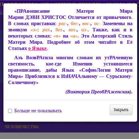
«ПРАвописание Матери Мира
Марии ДЭВИ ХРИСТОС
Отличается от привычного.
В словах приставки:
рас-
,
бес-
,
вос-
,
ис-
Заменены на
звонкую
«з»
:
раз-
,
без-
,
воз-
,
из-
. Также, как и в
некоторых словах:
«о»
на
«а»
. Это Авторский Стиль
Матери Мира. Подробнее об этом читайте в Её
Статьях
о Языке
.
Азъ ВозвРАтила многим словам их утРАченную
светимость, кое-где Изменив устоявшееся
правописание, дабы Язык «СофиоЛогии Матери
Мира» Приблизился к ИзНАЧАльному — Сурьскому-
Солнечному»
Главная
(Виктория ПреобРАженская).
Защита от чипизации — Световой Покров Матери Мира Марии
ДЭВИ ХРИСТОС
Мировое правительство и тотальный контроль
Закрыть
Больше не показывать
ХИМТРЕЙЛЫ — СМЕРТЕЛЬНОЕ ОРУЖИЕ
АПОКАЛИПСИСА, или ХИМИОТРАССЫ — ПРОТИВ
ЧЕЛОВЕЧЕСТВА