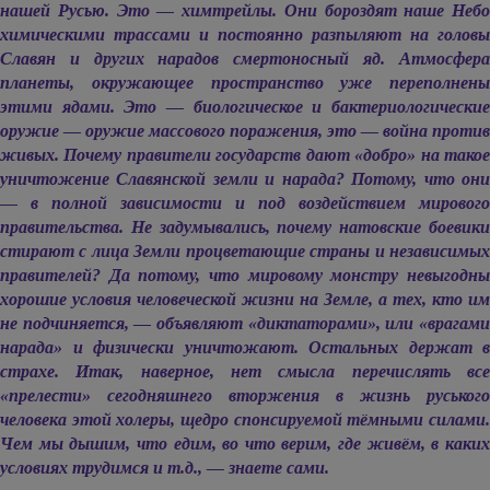
нашей Русью. Это — химтрейлы. Они бороздят наше Небо
химическими трассами и постоянно разпыляют на головы
Славян и других нарадов смертоносный яд. Атмосфера
планеты, окружающее пространство уже переполнены
этими ядами. Это — биологическое и бактериологические
оружие — оружие массового поражения, это — война против
живых. Почему правители государств дают «добро» на такое
уничтожение Славянской земли и нарада? Потому, что они
— в полной зависимости и под воздействием мирового
правительства. Не задумывались, почему натовские боевики
стирают с лица Земли процветающие страны и независимых
правителей? Да потому, что мировому монстру невыгодны
хорошие условия человеческой жизни на Земле, а тех, кто им
не подчиняется, — объявляют «диктаторами», или «врагами
нарада» и физически уничтожают. Остальных держат в
страхе. Итак, наверное, нет смысла перечислять все
«прелести» сегодняшнего вторжения в жизнь руського
человека этой холеры, щедро спонсируемой тёмными силами.
Чем мы дышим, что едим, во что верим, где живём, в каких
условиях трудимся и т.д., — знаете сами.