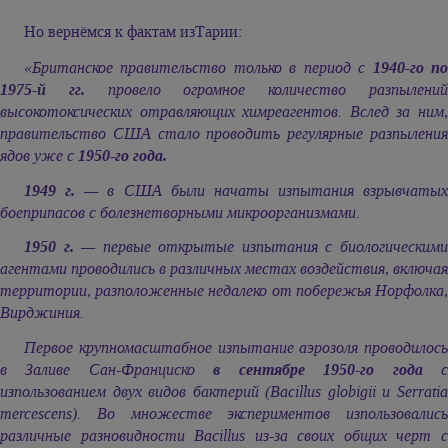
Но вернёмся к фактам изТарии:
«Британское правительство только в период с
1940-го п
1975-й гг.
провело огромное количество разпылени
высокотоксических отравляющих химреагентов. Вслед за ним,
правительство США стало проводить регулярные разпыления
ядов уже с
1950-го года.
1949 г.
— в США были начаты изпытания взрывчатых
боеприпасов с болезнетворными микроорганизмами.
1950 г.
— первые открытые изпытания с биологическим
агентами проводились в различных местах воздействия, включая
территории, разположенные недалеко от побережья Норфолка,
Вирджиния.
Первое крупномасштабное изпытание аэрозоля проводилось
в Заливе Сан-Франциско
в сентябре 1950-го года
изпользованием двух видов бактерий (Bacillus globigii и Serratia
mercescens). Во множестве экспериментов изпользовались
различные разновидности Bacillus из-за своих общих черт c