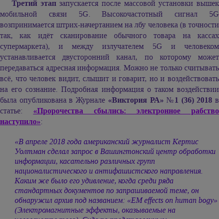
Третий этап
запускается после массовой установки выше
мобильной связи 5G. Высокочастотный сигнал 5G
возпринимается штрих-начертанием на лбу человека (в точности
так, как идёт сканирование обычного товара на кассах
супермаркета), и между излучателем 5G и человеком
устанавливается двусторонний канал, по которому может
передаваться адресная информация. Можно не только считывать
всё, что человек видит, слышит и говарит, но и воздействовать
на его сознание. Подробная информация о таком воздействии
была опубликована в Журнале
«Виктория РА» №1 (36) 2018
статье:
«Пророчества сбылись: электронное рабство
наступило»
:
«В апреле 2018 года американский журналист Кертис
Уолтман сделал запрос в Вашингтонский центр обработки
информации, касательно различных групп
националистического и антифашистского направления.
Каким же было его удивление, когда среди ряда
стандартных документов по запрашиваемой теме, он
обнаружил архив под названием: «EM effects оn human bogy»
(Электромагнитные эффекты, оказываемые на