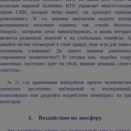
кулисами мировой политики; КТО управляет многоголосым
хором СМИ, которые чётко знают, где проходит граница
дозволенного. И эта мировая закулисная мерзота всегда
возпринимала население планеты, как
«стадо двуногих
дикарей»
, которыми легко манипулировать, и жизнь которых
является разменной монетой в их глобальных гешефтах. А
давайте честно посмотрим в глаза правде, ведь есть для такого
отношения основания? До какого падения докатилось
современное человечество!? И сегодня оно, подобно стаду
животных, послушно идёт на убой, внимая команды своего
«пастуха».
За 21 год применения химтрейлов против человечества
скопилось достаточно наблюдений и изследований,
позволяющих нам разделить воздействие химиотрасс на три
категории.
1. Воздействие на экосферу.
Это воздействие влияет на растительный мир и климат.