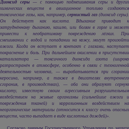
Диоксид серы
— с помощью подмешивания серы и других
химических веществ в авиационное топливо создаются
токсические газы, как, например,
сернистый газ
(диоксид серы)
Он действует как кислота. Вдыхание приводит к
затруднённому дыханию, кашлю, или болям в горле и может
привести к необратимому повреждению лёгких. При
смешивании с водой и попадании на кожу, могут произойти
ожоги. Когда он вступает в контакт с глазами, наступает
покраснение и боль. При дальнейшем окислении в присутствии
катализатора — токсичного диоксида азота (широко
разпространён в атмосфере, особенно в связи с техногенной
деятельностью человека, — вырабатывается при сгорании
керосина, например, а также в двигателях внутреннего
сгорания, в производствах), — оба они образуют серную
кислоту, известную своим агрессивным разрушительным
воздействием на живые организмы (сильнейшие ожоги и
повреждения тканей) и коррозионным воздействием на
неорганические материалы (относится к классу очень опасных
веществ, часто выпадает в виде кислотных дождей)».
Согласно данным Государственного Управления по защите