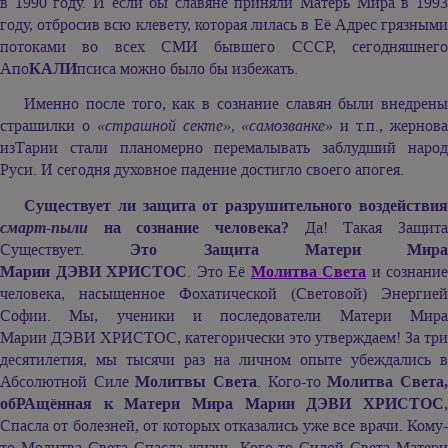
в 1990 году. И если бы славяне приняли Матерь Мира в 1993
году, отбросив всю клевету, которая лилась в Её Адрес грязными
потоками во всех СМИ бывшего СССР, сегодняшнего
Апо
КАЛИ
псиса можно было бы избежать.
Именно после того, как в сознание славян были внедрены
страшилки о
«страшной секте»,
«самозванке»
и т.п., жернов
изТарии стали планомерно перемалывать заблудший народ
Руси. И сегодня духовное падение достигло своего апогея.
Существует ли защита от разрушительного воздействия
смарт-пыли
на сознание человека?
Да! Такая Защита
Существует.
Это Защита Матери Мира
Марии ДЭВИ ХРИСТОС
. Это Её
Молитва Света
и сознание
человека, насыщенное Фохатической (Световой) Энергией
Софии. Мы, ученики и последователи Матери Мира
Марии ДЭВИ ХРИСТОС,
категорически это утверждаем! За три
десятилетия, мы тысячи раз на личном опыте убеждались в
Абсолютной Силе
Молитвы Света
. Кого-то
Молитва Света
обРАщённая к Матери Мира
Марии ДЭВИ ХРИСТОС
Спасла от болезней, от которых отказались уже все врачи. Кому-
то Молитва Света Спасла жизнь. Кого-то Силой Света Матери