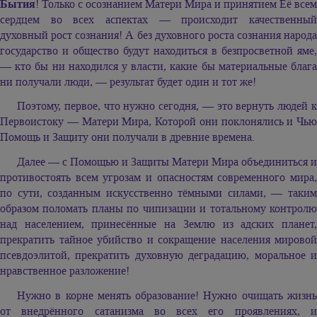
Бытия
! Только с осознанием Матери Мира и принятием Её всем
сердцем во всех аспектах — происходит качественный
духовный рост сознания! А без духовного роста сознания народа
государство и общество будут находиться в безпросветной яме,
— кто бы ни находился у власти, какие бы материальные блага
ни получали люди, — результат будет один и тот же!
Поэтому, первое, что нужно сегодня, — это вернуть людей к
Первоистоку — Матери Мира, Которой они поклонялись и Чью
Помощь и Защиту они получали в древние времена.
Далее — с Помощью и Защиты Матери Мира объединиться и
противостоять всем угрозам и опасностям современного мира,
по сути, созданным искусственно тёмными силами, — таким
образом поломать планы по чипизации и тотальному контролю
над населением, принесённые на Землю из адских планет,
прекратить тайное убийство и сокращение населения мировой
псевдоэлитой, прекратить духовную деградацию, моральное и
нравственное разложение!
Нужно в корне менять образование! Нужно очищать жизнь
от внедрённого сатанизма во всех его проявлениях, и