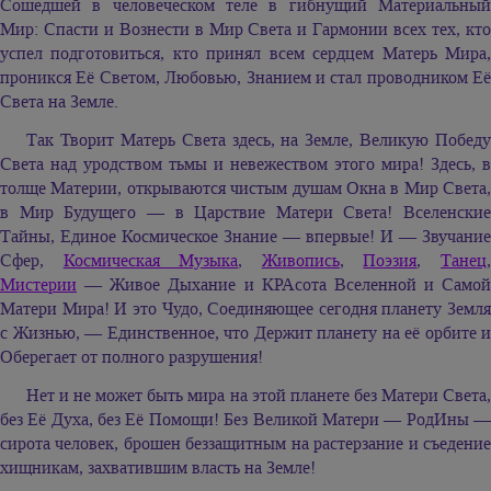
Сошедшей в человеческом теле в гибнущий Материальный
Мир: Спасти и Вознести в Мир Света и Гармонии всех тех, кто
успел подготовиться, кто принял всем сердцем Матерь Мира,
проникся Её Светом, Любовью, Знанием и стал проводником Её
Света на Земле.
Так Творит Матерь Света здесь, на Земле, Великую Победу
Света над уродством тьмы и невежеством этого мира! Здесь, в
толще Материи, открываются чистым душам Окна в Мир Света,
в Мир Будущего — в Царствие Матери Света! Вселенские
Тайны, Единое Космическое Знание — впервые! И — Звучание
Сфер,
Космическая Музыка
,
Живопись
,
Поэзия
,
Танец
Мистерии
— Живое Дыхание и КРАсота Вселенной и Самой
Матери Мира! И это Чудо, Соединяющее сегодня планету Земля
с Жизнью, — Единственное, что Держит планету на её орбите и
Оберегает от полного разрушения!
Нет и не может быть мира на этой планете без Матери Света,
без Её Духа, без Её Помощи! Без Великой Матери — РодИны —
сирота человек, брошен беззащитным на растерзание и съедение
хищникам, захватившим власть на Земле!