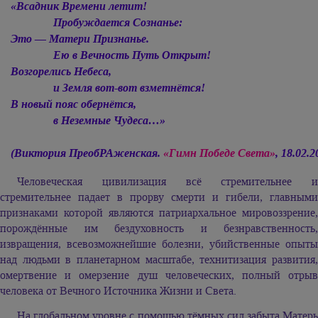
«Всадник Времени летит!
Пробуждается Сознанье:
Это — Матери Признанье.
Ею в Вечность Путь Открыт!
Возгорелись Небеса,
и Земля вот-вот взметнётся!
В новый пояс обернётся,
в Неземные Чудеса…»
(Виктория ПреобРАженская.
«Гимн Победе Света»
, 18.02.2
Человеческая цивилизация всё стремительнее и
стремительнее падает в прорву смерти и гибели, главными
признаками которой являются патриархальное мировоззрение,
порождённые им бездуховность и безнравственность,
извращения, всевозможнейшие болезни, убийственные опыты
над людьми в планетарном масштабе, технитизация развития,
омертвение и омерзение душ человеческих, полный отрыв
человека от Вечного Источника Жизни и Света.
На глобальном уровне с помощью тёмных сил забыта Матерь