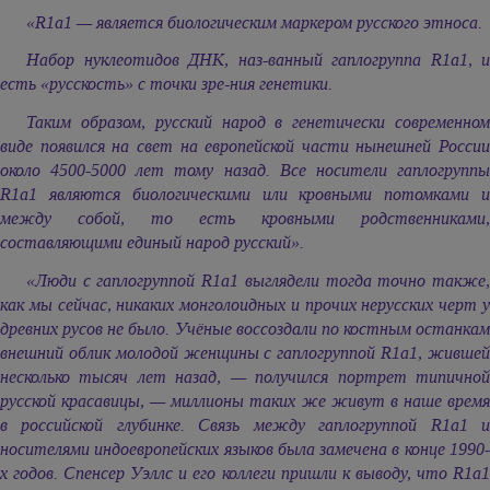
«R1a1 — является биологическим маркером русского этноса.
Набор нуклеотидов ДНК, наз-ванный гаплогруппа R1a1, и
есть «русскость» с точки зре-ния генетики.
Таким образом, русский народ в генетически современном
виде появился на свет на европейской части нынешней России
около 4500-5000 лет тому назад. Все носители гаплогруппы
R1a1 являются биологическими или кровными потомками и
между собой, то есть кровными родственниками,
составляющими единый народ русский».
«Люди с гаплогруппой R1a1 выглядели тогда точно также,
как мы сейчас, никаких монголоидных и прочих нерусских черт у
древних русов не было. Учёные воссоздали по костным останкам
внешний облик молодой женщины с гаплогруппой R1a1, жившей
несколько тысяч лет назад, — получился портрет типичной
русской красавицы, — миллионы таких же живут в наше время
в российской глубинке. Связь между гаплогруппой R1a1 и
носителями индоевропейских языков была замечена в конце 1990-
х годов. Спенсер Уэллс и его коллеги пришли к выводу, что R1a1