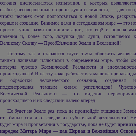
сегодня ниспосылаются испытания, в которых выявляются
слабые, несовершенные стороны души и личности, — для того,
чтобы человек смог подготовиться к новой Эпохе, раскрыть
сердце и сознание. Видимое нами в сегодняшнем мире — это не
просто тупик развития цивилизации, это ещё и полная яма
падения и, более того, ловушка для души, готовящейся к
Великому Скачку — ПреобРАжению Земли и Вселенной!
Поэтому так и стараются слуги тьмы обложить человека
такими лживыми иллюзиями в современном мире, чтобы он
потерял чувство Космической Реальности и эпохальности
происходящего! И на эту ложь работает вся машина пропаганды
и обработки человеческого сознания, созданная и
подконтрольная тёмным силам рептилоидов! Чувство
Космической Реальности — это видение первопричин
происходящего и их следствий далеко вперёд.
Не будет на Земле рая, пока не произойдёт очищение Земли
от тёмных сил и от следов их губительной деятельности! Не
будет мира и процветания в государстве, пока не будет
принята
народом Матерь Мира — как Первая и Важнейшая Основа