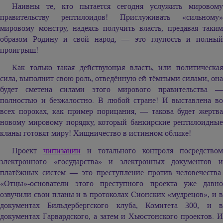
Наивны те, кто пытается сегодня услужить мировому
правительству рептилоидов! Прислуживать «сильному»
мировому монстру, надеясь получить власть, предавая таким
образом Родину и свой народ, — это глупость и полный
проигрыш!
Как только такая действующая власть, или политическая
сила, выполнит свою роль, отведённую ей тёмными силами, она
будет сметена силами этого мирового правительства —
полностью и безжалостно. В любой стране! И выставлена во
всех пороках, как пример порицания, — такова будет жертва
новому мировому порядку, который банкирские рептилоидные
кланы готовят миру! Хищничество в истинном облике!
Проект
чипизации
и тотального контроля посредством
электронного «государства» и электронных документов и
платёжных систем — это преступление против человечества.
«Отцы»-основатели этого преступного проекта уже давно
озвучили свои планы и в протоколах Сионских «мудрецов», и в
документах Бильдербергского клуба, Комитета 300, и в
документах Гарвардского, а затем и Хьюстонского проектов. И