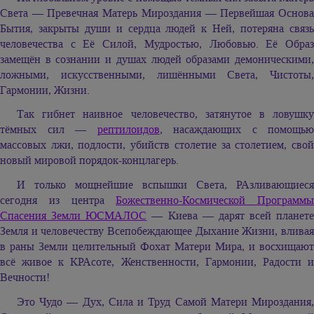
Света — Превечная Матерь Мироздания — Первейшая Основа
Бытия, закрыты души и сердца людей к Ней, потеряна связь
человечества с Её Силой, Мудростью, Любовью. Её Образ
замещён в сознании и душах людей образами демоническими,
ложными, искусственными, лишёнными Света, Чистоты,
Гармонии, Жизни.
Так гибнет наивное человечество, затянутое в ловушку
тёмных сил —
рептилоидов
, насаждающих с помощью
массовых лжи, подлости, убийств столетие за столетием, свой
новый мировой порядок-концлагерь.
И только мощнейшие вспышки Света, РАзливающиеся
сегодня из центра
Божественно-Космической Программы
Спасения Земли ЮСМАЛОС
— Киева — дарят всей планете
Земля и человечеству Всепобеждающее Дыхание Жизни, вливая
в раны Земли целительный Фохат Матери Мира, и восхищают
всё живое к КРАсоте, Женственности, Гармонии, Радости и
Вечности!
Это Чудо — Дух, Сила и Труд Самой Матери Мироздания,