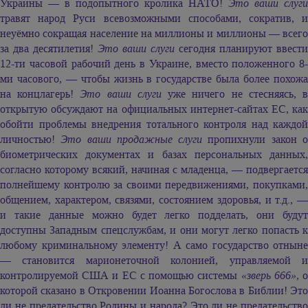
Украины — в подопытного кролика НАТО!
Это ваши слуги
травят народ Руси всевозможными способами, сократив, и
неуёмно сокращая население на миллионы и миллионы — всего
за два десятилетия!
Это ваши слуги
сегодня планируют ввести
12-ти часовой рабочий день в Украине, вместо положенного 8-
ми часового, — чтобы жизнь в государстве была более похожа
на концлагерь!
Это ваши слуги
уже ничего не стесняясь, 
открытую обсуждают на официальных интернет-сайтах ЕС, как
обойти проблемы внедрения тотального контроля над каждой
личностью!
Это ваши продажные слуги
пропихнули закон 
биометрических документах и базах персональных данных,
согласно которому всякий, начиная с младенца, — подвергается
полнейшему контролю за своими передвижениями, покупками,
общением, характером, связями, состоянием здоровья, и т.д., —
и такие данные можно будет легко подделать, они будут
доступны Западным спецслужбам, и они могут легко попасть к
любому криминальному элементу! А само государство отныне
— становится марионеточной колонией, управляемой и
контролируемой США и ЕС с помощью системы
«зверь 666»,
которой сказано в Откровении Иоанна Богослова в Библии! Это
ли не предательство Родины и народа? Это ли не предательство