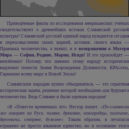
Приведённые факты из исследования американских учёных
свидетельствуют о древнейших истоках Славянской русской
культуры! Славянский русский единый народ нуждается сегодня
в переосмыслении своих корней, истоков, своего языка —
Праязыка человечества, а значит, и в
возвращении к Матери
Мира — Софии, Родине, Марии, Исиде!
И это произойдёт 
неизбежно! Потому, что именно этому народу исторически
надлежит понести Знамя Возрождения Духовности, КРАсоты,
Гармонии всему миру в Новой Эпохе!
Славянским народам нужно объединяться, — это серьёзная
историческая задача, решение которой необходимо для будущего
человечества. Ведь Славяне и были единым народом!
«В «Повести временных лет» Нестор пишет:
«По-славянски
же говорят на Руси: поляне, древляне, новгородцы, полочане,
дреговичи, северяне, бужане».
Таким образом, в летопис
отражено не просто языковое единство, но и осознание этого