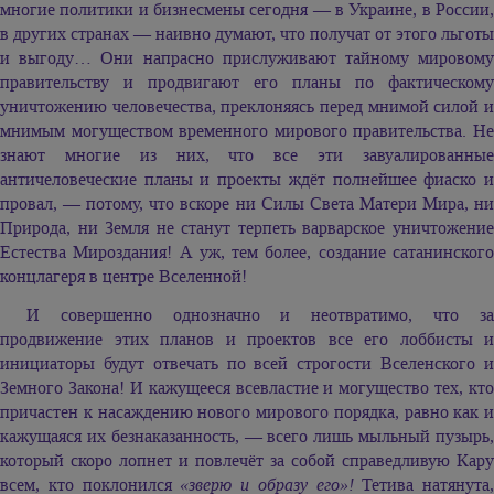
многие политики и бизнесмены сегодня — в Украине, в России,
в других странах — наивно думают, что получат от этого льготы
и выгоду… Они напрасно прислуживают тайному мировому
правительству и продвигают его планы по фактическому
уничтожению человечества, преклоняясь перед мнимой силой и
мнимым могуществом временного мирового правительства. Не
знают многие из них, что все эти завуалированные
античеловеческие планы и проекты ждёт полнейшее фиаско и
провал, — потому, что вскоре ни Силы Света Матери Мира, ни
Природа, ни Земля не станут терпеть варварское уничтожение
Естества Мироздания! А уж, тем более, создание сатанинского
концлагеря в центре Вселенной!
И совершенно однозначно и неотвратимо, что за
продвижение этих планов и проектов все его лоббисты и
инициаторы будут отвечать по всей строгости Вселенского и
Земного Закона! И кажущееся всевластие и могущество тех, кто
причастен к насаждению нового мирового порядка, равно как и
кажущаяся их безнаказанность, — всего лишь мыльный пузырь,
который скоро лопнет и повлечёт за собой справедливую Кару
всем, кто поклонился
«зверю и образу его»!
Тетива натянута,