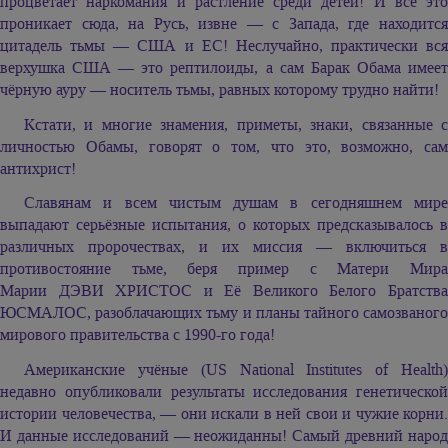
процветает наркомания и растление среди детей! И всё это
проникает сюда, на Русь, извне — с Запада, где находится
цитадель тьмы — США и ЕС! Неслучайно, практически вся
верхушка США — это рептилоиды, а сам Барак Обама имеет
чёрную ауру — носитель тьмы, равных которому трудно найти!
Кстати, и многие знамения, приметы, знаки, связанные с
личностью Обамы, говорят о том, что это, возможно, сам
антихрист!
Славянам и всем чистым душам в сегодняшнем мире
выпадают серьёзные испытания, о которых предсказывалось в
различных пророчествах, и их миссия — включиться в
противостояние тьме, беря пример с Матери Мира
Марии ДЭВИ ХРИСТОС
и Её Великого Белого Братств
ЮСМАЛОС, разоблачающих тьму и планы тайного самозваного
мирового правительства с 1990-го года!
Американские учёные (US National Institutes of Health)
недавно опубликовали результаты исследования генетической
истории человечества, — они искали в ней свои и чужие корни.
И данные исследований — неожиданны! Самый древний народ