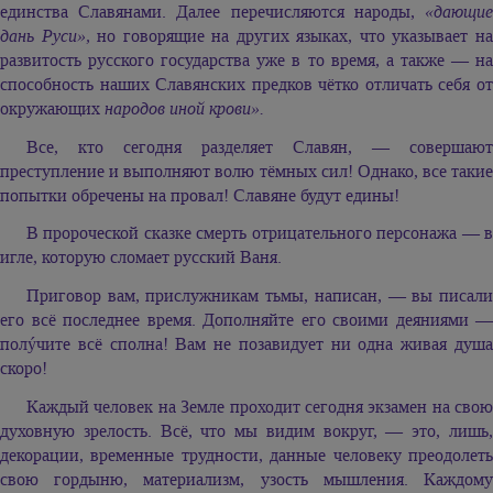
единства Славянами. Далее перечисляются народы,
«дающие
дань Руси»,
но говорящие на других языках, что указывает н
развитость русского государства уже в то время, а также — на
способность наших Славянских предков чётко отличать себя от
окружающих
народов иной крови».
Все, кто сегодня разделяет Славян, — совершают
преступление и выполняют волю тёмных сил! Однако, все такие
попытки обречены на провал! Славяне будут едины!
В пророческой сказке смерть отрицательного персонажа — в
игле, которую сломает русский Ваня.
Приговор вам, прислужникам тьмы, написан, — вы писали
его всё последнее время. Дополняйте его своими деяниями —
полýчите всё сполна! Вам не позавидует ни одна живая душа
скоро!
Каждый человек на Земле проходит сегодня экзамен на свою
духовную зрелость. Всё, что мы видим вокруг, — это, лишь,
декорации, временные трудности, данные человеку преодолеть
свою гордыню, материализм, узость мышления. Каждому