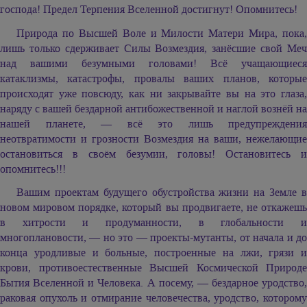
господа! Предел Терпения Вселенной достигнут! Опомнитесь!
Природа по Высшей Воле и Милости Матери Мира, пока,
лишь только сдерживает Силы Возмездия, занёсшие свой Меч
над вашими безумными головами! Всё учащающиеся
катаклизмы, катастрофы, провалы ваших планов, которые
происходят уже повсюду, как ни закрывайте вы на это глаза,
наряду с вашей бездарной антибожественной и наглой вознёй на
нашей планете, — всё это лишь предупреждения
неотвратимости и грозности Возмездия на ваши, нежелающие
остановиться в своём безумии, головы! Остановитесь и
опомнитесь!!!
Вашим проектам будущего обустройства жизни на Земле в
новом мировом порядке, который вы продвигаете, не откажешь
в хитрости и продуманности, в глобальности и
многоплановости, — но это — проекты-мутанты, от начала и до
конца уродливые и больные, построенные на лжи, грязи и
крови, противоестественные Высшей Космической Природе
Бытия Вселенной и Человека. А посему, — бездарное уродство,
раковая опухоль и отмирание человечества, уродство, которому