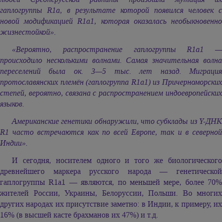
гаплогруппы R1а, в результате которой появился человек с
новой модификацией R1а1, которая оказалась необыкновенно
жизнестойкой».
«Вероятно, распространение гаплогруппы R1a1 —
происходило несколькими волнами. Самая значительная волна
переселений была ок. 3—5 тыс. лет назад. Миграция
протославянских племён (гаплогруппа R1a1) из Причерноморских
степей, вероятно, связана с распространением индоевропейских
языков.
Американские генетики обнаружили, что субклады из Y-ДНК
R1 часто встречаются как по всей Европе, так и в северной
Индии».
И сегодня, носителем одного и того же биологического
древнейшего маркера русского народа — генетической
гаплогруппы R1a1 — являются, по меньшей мере, более 70%
жителей России, Украины, Белоруссии, Польши. Во многих
других народах их присутствие заметно: в Индии, к примеру, их
16% (в высшей касте брахманов их 47%) и т.д.