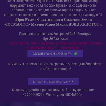
Сайты, которые публикуют материалы без Разрешения Автора,
нарушают закон об Авторских Правах, и их деятельность
направлена на дискредитацию Автора и Её Идеи, они все
являются ложными и не имеют никакого отношения к Автору и Её
«ПрогРАмме Фохатизации и Спасения Земли
«ЮСМАЛОС» Матери Мира Марии ДЭВИ ХРИСТОС»
.
Приглашаем посетить Авторский Сайт Виктории
ПреобРАженской
«Космическое Полиискусство Третьего Тысячелетия Виктории
©
ПреобРАженской»
—
VictoriaRA.com
СЛУШАТЬ РАДИО «ВИКТОРИЯ РА»
Внимание! Просмотр Сайта смертельно опасен для биороботов,
зомби, рептилоидов!
КОНТАКТЫ. ОБРАТНАЯ СВЯЗЬ
:
Создание, дизайн и размещение сайта осуществлено
© 2000-2026 г. Web-студия «ЮСМАЛОС».