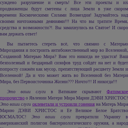
суждено разрушение и смерть! Все эти проекты и их
продвиженцы будут сметены с лица Земли в уже скором
времени Космическими Силами Возмездия! Задумайтесь над
своими ничтожными деяниями!!! На что вы тратите Время,
средства и возможности?!. Вы замахнулись на Святое! И скоро
вам держать ответ!
Вы пытаетесь стереть всё, что связано с Матерью
Мироздания и построить антибожественный мир во Вселенной,
Созданной Матерью Мира? Вам это никогда не удастся! Ваш
безполезный и бездарный сизифов труд сойдёт на нет и будет
попросту сожжён как мусор, препятствующий расцвету Земли и
Вселенной! Да и что может жить во Вселенной без Матери
Мира, без Первоисточника Жизни??? Ничто!!! И никогда!!!
Это ваши слуги
в Ватикане скрывают
Фатимское
пророчество
о Явлении Матери Мира
Марии ДЭВИ ХРИСТОС
Это ваши слуги
оклеветали и устроили гонения
на Матерь Мир
Марию ДЭВИ ХРИСТОС
и Её Великое Белое Братств
ЮСМАЛОС!
Это ваши слуги
превратили Украину 
американский полигон бактериологического оружия, а народ