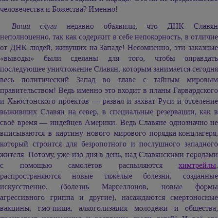
человечества и Божества? Именно!
Ваши слуги
недавно объявили, что ДНК Славя
неполноценно, так как содержит в себе непокорность, в отличие
от ДНК людей, живущих на Западе! Несомненно, эти заказные
«выводы» были сделаны для того, чтобы оправдать
последующее уничтожение Славян, которым занимается сегодня
весь политический Запад во главе с тайным мировым
правительством! Ведь именно это входит в планы Гарвардского
и Хьюстонского проектов — развал и захват Руси и отселение
выживших Славян на север, в специальные резервации, как в
своё время — индейцев Америки. Ведь Славяне однозначно не
вписываются в картину нового мирового порядка-концлагеря,
который строится для безропотного и послушного западного
жителя. Потому, уже изо дня в день, над Славянскими городами
с помощью самолётов распыляются
химтрейлы
,
распространяются новые тяжёлые болезни, созданные
искусственно, (болезнь Маргеллонов, новые формы
агрессивного гриппа и другие), насаждаются смертоносные
вакцины, гмо-пища, алкоголизация молодёжи и общества,