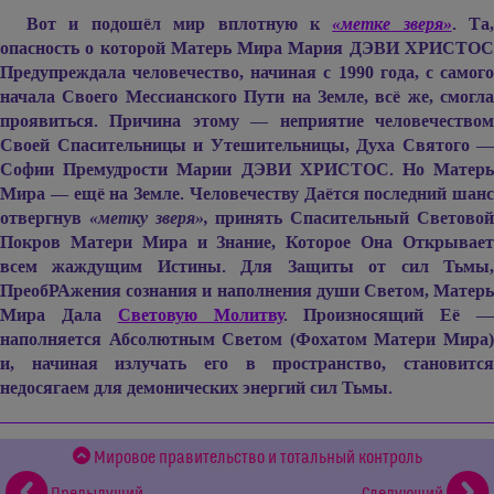
Вот и подошёл мир вплотную к
«метке зверя»
. Та,
опасность о которой Матерь Мира
Мария ДЭВИ ХРИСТО
Предупреждала человечество, начиная с 1990 года, с самого
начала Своего Мессианского Пути на Земле, всё же, смогла
проявиться. Причина этому — неприятие человечеством
Своей Спасительницы и Утешительницы, Духа Святого —
Софии Премудрости
Марии ДЭВИ ХРИСТОС.
Но Матер
Мира — ещё на Земле. Человечеству Даётся последний шанс
отвергнув
«метку зверя»,
принять Спасительный Светово
Покров Матери Мира и Знание, Которое Она Открывает
всем жаждущим Истины. Для Защиты от сил Тьмы,
ПреобРАжения сознания и наполнения души Светом, Матерь
Мира Дала
Световую Молитву
. Произносящий Её 
наполняется Абсолютным Светом (Фохатом Матери Мира)
и, начиная излучать его в пространство, становится
недосягаем для демонических энергий сил Тьмы.
Мировое правительство и тотальный контроль