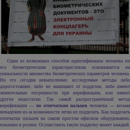
Один из возможных способов идентификации человека по
его биометрическим характеристикам основывается на
уникальности множества биометрических параметров человека.
Но это сегодня невыполнимо: исследуемые методы либо
дорогостоящие, либо не защищают от подделок, либо имеют
значительные погрешности при верификации, или имеют
другие недостатки. Так самый распространённый метод
верификации —
по отпечаткам пальцев
человека — весьм
ненадёжен из-за возможности легко их подделать. Как подделать
отпечатки пальцев на самом простом офисном оборудовании,
показано в ролике. Осуществить такую подделку может каждый.