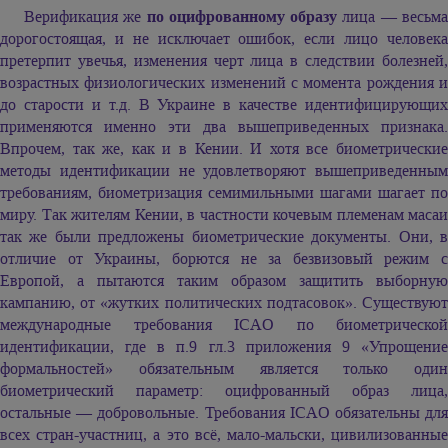
Верификация же
по оцифрованному образу
лица — весьм
дорогостоящая, и не исключает ошибок, если лицо человека
претерпит увечья, изменения черт лица в следствии болезней,
возрастных физиологических изменений с момента рождения и
до старости и т.д. В Украине в качестве идентифицирующих
применяются именно эти два вышеприведенных признака.
Впрочем, так же, как и в Кении. И хотя все биометрические
методы идентификации не удовлетворяют вышеприведенным
требованиям, биометризация семимильными шагами шагает по
миру. Так жителям Кении, в частности кочевым племенам масаи
так же были предложены биометрические документы. Они, в
отличие от Украины, борются не за безвизовый режим с
Европой, а пытаются таким образом защитить выборную
кампанию, от «жутких политических подтасовок». Существуют
международные требования ICAO по биометрической
идентификации, где в п.9 гл.3 приложения 9 «Упрощение
формальностей» обязательным является только один
биометрический параметр: оцифрованный образ лица,
остальные — добровольные. Требования ICAO обязательны для
всех стран-участниц, а это всё, мало-мальски, цивилизованные