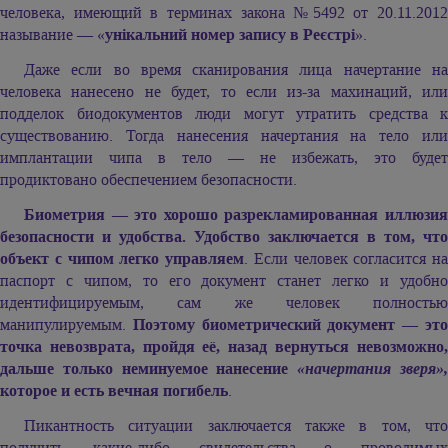
человека, имеющий в терминах закона №5492 от 20.11.2012
называние — «
унікальний номер запису в Реєстрі
».
Даже если во время сканирования лица начертание на
человека нанесено не будет, то если из-за махинаций, или
подделок биодокументов люди могут утратить средства к
существованию. Тогда нанесения начертания на тело или
имплантации чипа в тело — не избежать, это будет
продиктовано обеспечением безопасности.
Биометрия — это хорошо разрекламированная иллюзия
безопасности и удобства. Удобство заключается в том, что
объект с чипом легко управляем
. Если человек согласится на
паспорт с чипом, то его документ станет легко и удобно
идентифицируемым, сам же человек полностью
манипулируемым.
Поэтому биометрический документ — эт
точка невозврата, пройдя её, назад вернуться невозможно,
дальше только неминуемое нанесение
«начертания зверя»
которое и есть вечная погибель
.
Пикантность ситуации заключается также в том, что
получить какие-либо свидетельства о проводимых