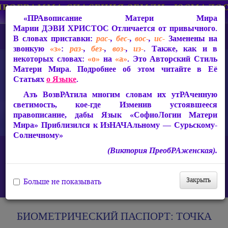
«ПРАвописание Матери Мира
Марии ДЭВИ ХРИСТОС
Отличается от привычного.
В словах приставки:
рас-
,
бес-
,
вос-
,
ис-
Заменены на
звонкую
«з»
:
раз-
,
без-
,
воз-
,
из-
. Также, как и в
некоторых словах:
«о»
на
«а»
. Это Авторский Стиль
Матери Мира. Подробнее об этом читайте в Её
Статьях
о Языке
.
Азъ ВозвРАтила многим словам их утРАченную
светимость, кое-где Изменив устоявшееся
правописание, дабы Язык «СофиоЛогии Матери
Мира» Приблизился к ИзНАЧАльному — Сурьскому-
Солнечному»
Главная
(Виктория ПреобРАженская).
Защита от чипизации — Световой Покров Матери Мира Марии
ДЭВИ ХРИСТОС
Мировое правительство и тотальный контроль
Закрыть
Больше не показывать
БИОМЕТРИЧЕСКИЙ ПАСПОРТ: ТОЧКА НЕВОЗВРАТА
БИОМЕТРИЧЕСКИЙ ПАСПОРТ:
ТОЧКА