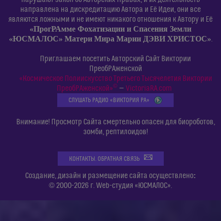
направлена на дискредитацию Автора и Её Идеи, они все
являются ложными и не имеют никакого отношения к Автору и Её
«ПрогРАмме Фохатизации и Спасения Земли
«ЮСМАЛОС» Матери Мира Марии ДЭВИ ХРИСТОС»
.
Приглашаем посетить Авторский Сайт Виктории
ПреобРАженской
«Космическое Полиискусство Третьего Тысячелетия Виктории
©
ПреобРАженской»
—
VictoriaRA.com
СЛУШАТЬ РАДИО «ВИКТОРИЯ РА»
Внимание! Просмотр Сайта смертельно опасен для биороботов,
зомби, рептилоидов!
КОНТАКТЫ. ОБРАТНАЯ СВЯЗЬ
:
Создание, дизайн и размещение сайта осуществлено
© 2000-2026 г. Web-студия «ЮСМАЛОС».