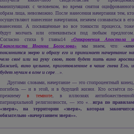
манипуляциях с человеком, во время снятия оцифрованного
образа лица, невозможно. После нанесения начертания тем, кто
осуществляют нанесение начертания, незачем сознаваться в его
нанесении. А посвящённые во все тонкости процесса, тоже
будут молчать или отнекиваться под любым предлогом.
Согласно стиха 9 главы14
«
Откровения Апостола 
Евангелиста Иоанна Богослова
»
мы знаем, что: «
кт
поклонится зверю и образу его и принимает начертание на
чело своё или на руку свою, тот будет пить вино ярости
Божией, вино цельное, приготовленное в чаше гнева Его, и
будет мучим в огне и сере
…».
Другими словами, начертание — это стопроцентный конец,
погибель — и в этой, и в будущей жизни. Кто остаётся по-
прежнему
в темноте
, в иллюзиях антибожественно
патриархальной религиозности, — это «…
игра по правила
«зверя», на территории «зверя», которая закончится
обязательно «начертанием зверя»».