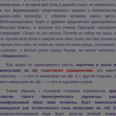
начертание, о котором идёт речь в данной статье, не наносилось,
а вот формирование общественного мнения о безопасности
каких-либо процедур с образом человека имело место.
Небезынтересным, будет и древнее пророчество преподобного
Василия Нового, в котором его ученик Григорий описывает
следующее: «
Таже по сих отлучи Господь ин собор от шуих, 
се, прииде полк лукав и скверен паче инех, ихже очи бяху темни и
мрачни паче инех, на челех же своих писания имуще, глаголющее:
«сатана», в десных руках имуще дщицы, на нихже написано:
«
Отвержение
»».
Как видно из приведенного текста,
карточки в руках и
начертание на лбу
существуют одновременно
, кто имеет
карточку — у того и начертание на лбу; и с другой стороны, у
кого начертание на лбу — у того и карточка в руках.
Таким образом, с огромной степенью вероятности,
при
снятии такого биометрического параметра как
оцифрованный образ лица человека, будет наноситься
невидимое для человеческого глаза начертание на лоб
. 
машиносчитываемом виде будет записан личный номер