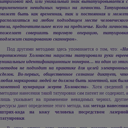
штриховой код, или уникальный знак вытатуировывается с
применением невидимых чернил на личности. Татуировка
может быть как временная, так и постоянная и может
располагаться на любом подходящем месте человеческого
тела, предпочтительнее всего на предплечье. Когда личность
пожелает совершить торговую операцию, татуировка
подлежит сканированию сканнером
».
Под другими методами здесь упоминается о том, что: «
На
протяжении Холокоста нацисты татуировали руки евреев
уникальным идентификационным номером… ни один из этих
методов не подходит на практике для целей электронных
сделок. Во-первых, общественное сознание диктует, что
любая маркировка людей не должна быть заметной, как была
заметной нумерация жертв Холокоста
». Хотя сведений о
методике нанесения такой татуировки сам патент не содержит, а
лишь указывает на применение невидимых чернил, другие
ресурсы дают определение этого метода, как
метода нанесени
штрих-кода на кожу человека посредством лазерной
татуировки
.