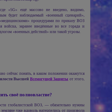
 где «5G» ещё массово не введено, видимо,
ным будет наблюдаемый «военный сценарий»,
 «медицинскими» процедурами по приказу ВОЗ
ся войска, заранее введённые во все горада и
длогом «военных действий» или такой угрозы.
жно сейчас понять, в каком положении окажутся
Милости Высшей
Всемогущей Защиты
от этого,
ить своё полновластие?
ости глобалистской ВОЗ, — обязательно нужны
земляне уже вдоволь натерпелись от произвола