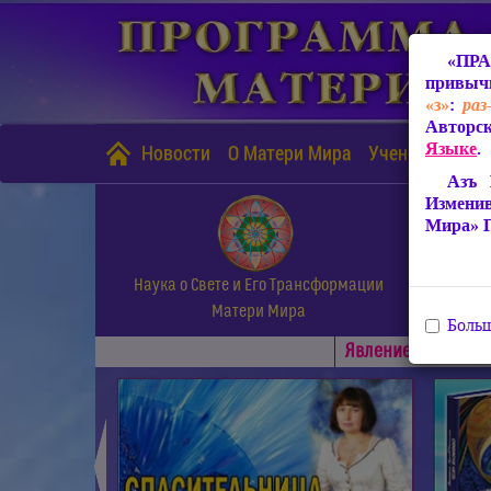
«ПРА
привычн
«з»
:
раз
Авторск
Языке
.
Новости
О Матери Мира
Учение Матери
Азъ 
Измени
Мира» 
Наука о Свете и Его Трансформации
Матери Мира
Больш
Явлениe Матери М
◄