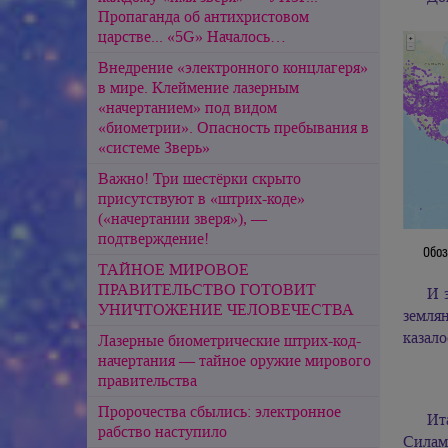
Пропаганда об антихристовом
царстве... «5G» Началось…
Внедрение «электронного концлагеря»
в мире. Клеймение лазерным
«начертанием» под видом
«биометрии». Опасность пребывания в
«системе Зверь»
Важно! Три шестёрки скрыто
присутствуют в «штрих-коде»
(«начертании зверя»), —
подтверждение!
Обоз
ТАЙНОЕ МИРОВОЕ
ПРАВИТЕЛЬСТВО ГОТОВИТ
И 
УНИЧТОЖЕНИЕ ЧЕЛОВЕЧЕСТВА
землян
казало
Лазерные биометрические штрих-код-
начертания — тайное оружие мирового
правительства
Пророчества сбылись: электронное
Ит
рабство наступило
Силам