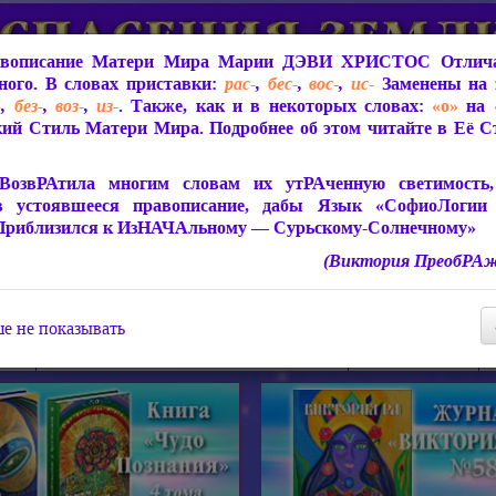
вописание Матери Мира
Марии ДЭВИ ХРИСТОС
Отлича
ого. В словах приставки:
рас-
,
бес-
,
вос-
,
ис-
Заменены на 
-
,
без-
,
воз-
,
из-
. Также, как и в некоторых словах:
«о»
на
ий Стиль Матери Мира. Подробнее об этом читайте в Её 
 Мира
О ПрогРАмме «ЮСМАЛОС»
Библиотека
Защит
ВозвРАтила многим словам их утРАченную светимость, 
в устоявшееся правописание, дабы Язык «СофиоЛогии
Приблизился к ИзНАЧАльному — Сурьскому-Солнечному»
(Виктория ПреобРАж
СофиоЛогия Матери Мира
Живое Слово Матери Мир
Статьи, Книги, Видео, Аудио 
е не показывать
ира
Пророчества о Явлении Матери Мира
Молитва Света