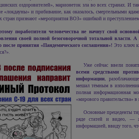
инских оздоровителей», марионеток зла во всех странах. И так
е «локдауны» и прибивание, как оказалось, смертельными ядам
х стран признают «мероприятия ВОЗ» ошибкой и преступлением
этому поработители человечества не начнут свой основно
овления своей полной безоговорочной тотальной власти. 
о после принятия «Пандемического соглашения»!
Это ключ к 
ся?».
Уже сейчас ввели поня
всеми средствами проти
информации
, разоблачающ
мешал тёмным в изполнении
полная информационная мон
«мирового правительства» в
Основные прецеденты тир
ряде статей и видео, — 
информацией, ввиду того, чт