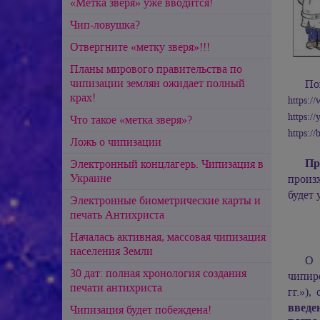
«Метка зверя» уже вводится!
Чип-ловушка?
Отвергните «метку зверя»!!!
Планы мирового правительства по
чипизации землян ожидает полный
По
крах!
https:/
https:/
Что такое «метка зверя»?
https:/
Ложь о чипизации
Пр
Электронный концлагерь. Чипизация в
Украине
произх
будет 
Электронные биометрические карты и
печать Антихриста
Началась активная, массовая чипизация
населения Земли
О 
30 дат: полная хронология создания
чипир
печати антихриста
гг.»)
введе
Чипизация будет побеждена!