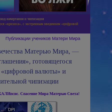
код-начертания и чипизация
ося «кризиса», с экстренным введением «цифровой
Публикации учеников Матери Мира
вечества Матерью Мира, —
глашения», готовящегося
м «цифровой валюты» и
ительной чипизации
АЛИпсис. Спасение Мира Матерью Света!