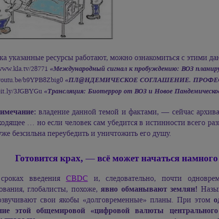
ка указанные ресурсы работают, можно ознакомиться с этими д
/www.kla.tv/28771
«Международный сигнал к пробуждению: ВОЗ планиру
/youtu.be/b9YPB8Zbig0
«ПЛ@НДЕМИЧЕСКОЕ СОГЛАШЕНИЕ. ПРОФЕССО
/bit.ly/3JGBYGu
«Трансляция: Биотеррор от ВОЗ и Новое Пандемическо
имечание:
владение данной темой и фактами, — сейчас архива
одящее … но если человек сам убедится в истинности всего ра
уже безсильна переубедить и уничтожить его душу.
Готовится крах, — всё может начаться намного
сроках введения
CBDC
и, следовательно, почти одноврем
ования, глобалисты, похоже,
явно обманывают землян!
Назыв
, озвучивают свои якобы «долговременные» планы. При этом
о
ние этой общемировой «цифровой валюты центрального