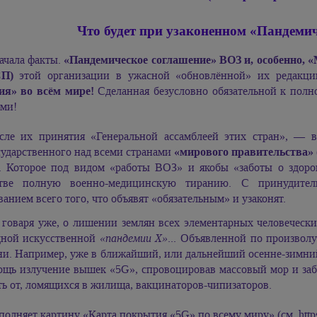
Что будет при узаконенном «Пандеми
ачала факты.
«Пандемическое соглашение» ВОЗ и, особенно,
П)
этой организации в ужасной «обновлённой» их редакц
ия» во всём мире!
Сделанная безусловно обязательной к полн
ами!
сле их принятия «Генеральной ассамблеей этих стран», — в
сударственного над всеми странами
«мирового правительства»
). Которое под видом «работы ВОЗ» и якобы «заботы о здоро
тве полную военно-медицинскую тиранию. С принудител
анием всего того, что объявят «обязательным» и узаконят.
 говаря уже, о лишении землян всех элементарных человечески
дной искусственной
«пандемии X»
... Объявленной по произво
и. Например, уже в ближайший, или дальнейший осенне-зимний 
щь излучение вышек «5G», спровоцировав массовый мор и заболе
ь от, ломящихся в жилища, вакцинаторов-чипизаторов.
олняет картину «Карта покрытия «5G» по всему миру» (см. https:/