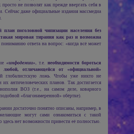
 просто не позволят как прежде ввергать себя в
и. Сейчас даже официальные издания массмедиа
.
й план поголовной чипизации населения без
А такая мировая тирания как раз и возможна
пониманию ответа на вопрос: «когда всё может
тие
«инфодемии»
, т.е.
необходимости бороться
в любой, отличающейся от «официальной»
ей глобалистскую ложь. Чтобы уже никто не
 их античеловеческих планов. Так достигается
ополия ВОЗ (т.е., на самом деле, коварного
 подобной «благонамеренной» обёртке).
ании достаточно понятно описаны, например, в
желающие могут сами ознакомиться с такой
о здесь нет возможности привести её полностью.