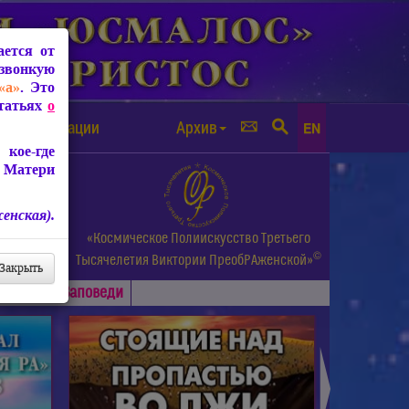
ется от
звонкую
«а»
. Это
Статьях
о
а от чипизации
Архив
EN
кое-где
 Матери
енская).
а.
«Космическое Полиискусство Третьего
©
и др.
Тысячелетия
Виктории ПреобРАженской»
Закрыть
Основные
Заповеди
►