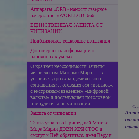
Аппараты «ORB» наносят лазерное
начертание. «WORLD ID: 666»
ЕДИНСТВЕННАЯ ЗАЩИТА ОТ
ЧИПИЗАЦИИ
Приблизились решающие изпытания
Достоверность информации о
наночипах в уколах
О крайней необходимости Защиты
человечества Матерью Мира, — в
условиях угроз «пандемического
соглашения», готовящегося «кризиса»,
с экстренным введением «цифровой
валюты» и последующей поголовной
принудительной чипизации
«…
Антих
Защита от чипизации
покло
Те кто узнают о Пришедшей Матери
трави
Мира Марии ДЭВИ ХРИСТОС и
смогут к Ней обратиться, имея Веру и