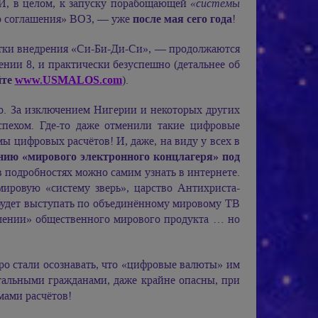
И, в целом, к запуску порабощающей
«системы
го соглашения» ВОЗ, — уже
после мая сего года
!
ытки внедрения «Си-Би-Ди-Си», — продолжаются
ении 8, и практически безуспешно (детальнее об
йте
www.USMALOS.com
).
о. За изключением Нигерии и некоторых других
пехом. Где-то даже отменили такие цифровые
ы цифровых расчётов! И, даже, на виду у всех в
нию «мирового электронного концлагеря» под
 подробностях можно самим узнать в интернете.
мировую «систему зверь», царство Антихриста-
 будет выступать по объединённому мировому ТВ
лении» общественного мирового продукта … но
о стали осознавать, что «цифровые валюты» им
тальными гражданами, даже крайне опасны, при
мами расчётов!