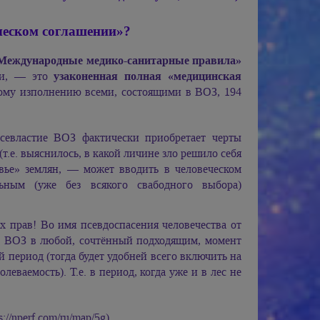
ческом соглашении»?
 «Международные медико-санитарные правила»
ии, — это
узаконенная полная «медицинская
ому изполнению всеми, состоящими в ВОЗ, 194
севластие ВОЗ фактически приобретает черты
(т.е. выяснилось, в какой личине зло решило себя
вье» землян, — может вводить в человеческом
ьным (уже без всякого свабодного выбора)
х прав! Во имя псевдоспасения человечества от
лу ВОЗ в любой, сочтённый подходящим, момент
период (тогда будет удобней всего включить на
ваемость). Т.е. в период, когда уже и в лес не
/nperf.com/ru/map/5g).