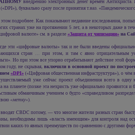
ЗАПНОМУ
внедрению электронных денег времён Антихриста. 
(«DPI»), буквально сразу после принятия т.наз. «Пандемическо
 этом подробнее. Как показывают недавние изследования, поп
гих странах уже на протяжении 5 лет, а в некоторых даже в теч
цифровой валюте» см. в разделе
«Защита от чипизации»
на Са
где эти «цифровые валюты» так и не были введены официальн
вающихся стран … при этом, и там с явно отрицательным ус
ьги». Но при этом все упорно отрабатывают действие этой форм
ом году, не скрывая,
включили в основной проект по построе
нием
«DPI»
(«Цифровая общественная инфраструктура»), о чём в
существляемый уже сейчас проект объединения всего в одну 
а на планете (позже эта нехристь уже официально проявится и
ьстивым обманчивым учением о будто «справедливом разпреде
 свою
«метку»
).
 вводят CBDC потому, — что многие жители разных стран быстр
жны, необходимы лишь «власть имеющим» для контроля над ос
ствии каких-то явных преимуществ по сравнению с другими фор