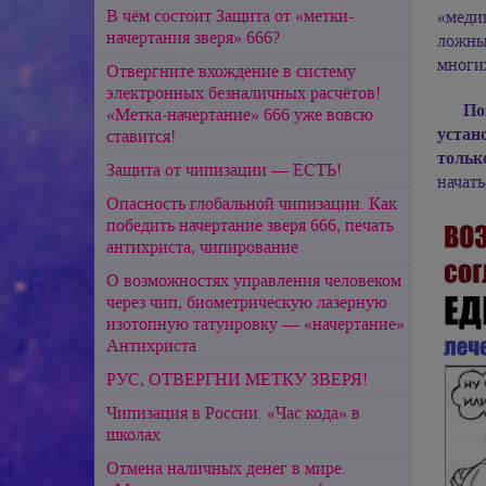
В чём состоит Защита от «метки-
«медиц
начертания зверя» 666?
ложны
многи
Отвергните вхождение в систему
электронных безналичных расчётов!
По
«Метка-начертание» 666 уже вовсю
устан
ставится!
тольк
Защита от чипизации — ЕСТЬ!
начать
Опасность глобальной чипизации. Как
победить начертание зверя 666, печать
антихриста, чипирование
О возможностях управления человеком
через чип, биометрическую лазерную
изотопную татуировку — «начертание»
Антихриста
РУС, ОТВЕРГНИ МЕТКУ ЗВЕРЯ!
Чипизация в России. «Час кода» в
школах
Отмена наличных денег в мире.