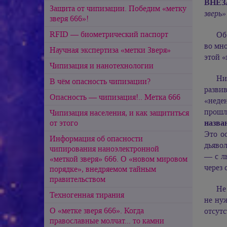
ВНЕ
Защита от чипизации. Победим «метку
зверь»
зверя 666»!
RFID — биометрический паспорт
Об
во мно
Научная экспертиза «метки Зверя»
этой «
Чипизация и нанотехнологии
Ни
В чём опасность чипизации?
разви
Опасность — чипизация!.. Метка 666
«неден
прошл
Чипизация населения, и как защититься
назва
от этого
Это о
Информация об опасности
дьявол
чипирования наноэлектронной
— с л
«меткой зверя» 666. О «новом мировом
через
порядке», внедряемом тайным
правительством
Не
Техногенная тирания
не ну
О «метке зверя 666». Когда
отсут
православные молчат... то камни