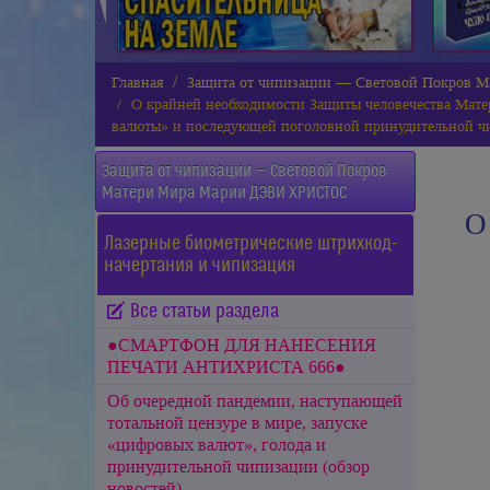
Главная
Защита от чипизации — Световой Покров
О крайней необходимости Защиты человечества Мате
валюты» и последующей поголовной принудительной ч
Защита от чипизации — Световой Покров
Матери Мира
Марии ДЭВИ ХРИСТОС
О
Лазерные биометрические штрихкод-
начертания и чипизация
Все статьи раздела
●СМАРТФОН ДЛЯ НАНЕСЕНИЯ
ПЕЧАТИ АНТИХРИСТА 666●
Об очередной пандемии, наступающей
тотальной цензуре в мире, запуске
«цифровых валют», голода и
принудительной чипизации (обзор
новостей)