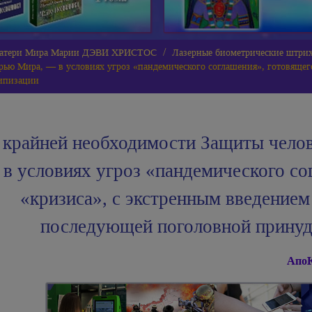
 Матери Мира Марии ДЭВИ ХРИСТОС
Лазерные биометрические штрих
рью Мира, — в условиях угроз «пандемического соглашения», готовящег
ипизации
 крайней необходимости Защиты чело
в условиях угроз «пандемического со
«кризиса», с экстренным введение
последующей поголовной принуд
АпоК