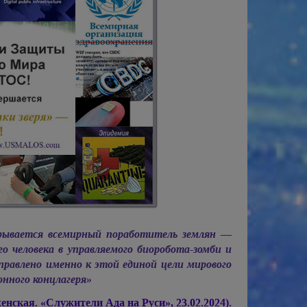
рывается всемирный поработитель землян —
 человека в управляемого биоробота-зомби и
направлено именно к этой единой цели мирового
нного концлагеря»
енская.
«Служители Ада на Руси», 23.02.2024).