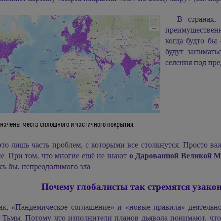
В странах,
преимуществен
когда будто бы
будут занимать
селения под пре
начены места сплошного и частичного покрытия.
это лишь часть проблем, с которыми все столкнутся. Просто ва
е. При том, что многие ещё не знают
о Дарованной Великой 
сь бы, непреодолимого зла.
Почему глобалисты так стремятся узакон
ак, «Пандемическое соглашение» и «новые правила» деятельн
 Тьмы. Потому что изполнители планов дьявола понимают, что 