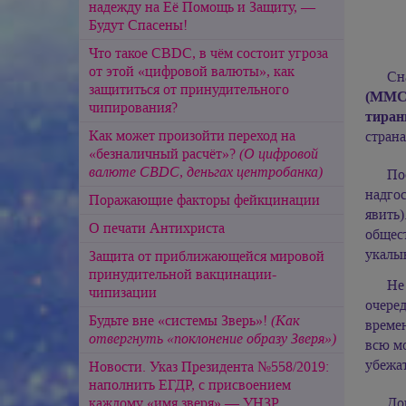
надежду на Её Помощь и Защиту, —
Будут Спасены!
Что такое CBDC, в чём состоит угроза
от этой «цифровой валюты», как
Сн
защититься от принудительного
(ММС
чипирования?
тиран
Как может произойти переход на
стран
«безналичный расчёт»?
(О цифровой
валюте CBDC, деньгах центробанка)
По
надго
Поражающие факторы фейкцинации
явить
О печати Антихриста
общес
укалыв
Защита от приближающейся мировой
принудительной вакцинации-
Не
чипизации
очере
Будьте вне «системы Зверь»!
(Как
времен
отвергнуть «поклонение образу Зверя»)
всю мо
убежат
Новости. Указ Президента №558/2019:
наполнить ЕГДР, с присвоением
каждому «имя зверя» — УНЗР...
Доп