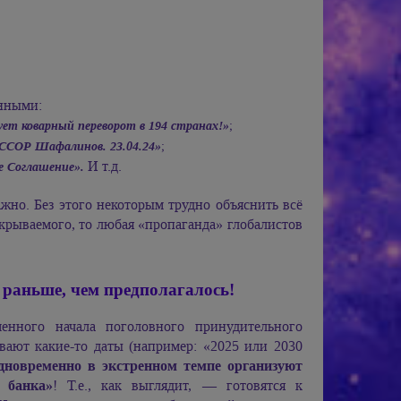
анными:
ет коварный переворот в 194 странах!»
;
Р Шафалинов. 23.04.24»
;
И т.д.
е Соглашение».
жно. Без этого некоторым трудно объяснить всё
зкрываемого, то любая «пропаганда» глобалистов
 раньше, чем предполагалось!
енного начала поголовного принудительного
ают какие-то даты (например: «2025 или 2030
дновременно в экстренном темпе организуют
 банка»
! Т.е., как выглядит, — готовятся к