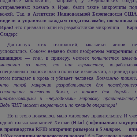
подобные микрочипы, например, у американских солдат,
отправленных воевать в Ирак, были такие микрочипы под
кожей. Так,
в Агентстве Национальной Безопасности США
видели и управляли каждым солдатом-зомби, посланным в
Ирак!
Это признал и один из разработчиков микрочипа — Карл
Сандерс.
Достигнув этих технологий, заказчики чипов не
успокоились. Совсем недавно были изобретены
микрочипы 
цианидом
—
если
, к примеру,
человек попытается извлечь
микрочип из тела, то чип взрывается,
вырабатывая
специальный радиосигнал о попытке извлечь чип, а цианид при
этом попадает в кровь и убивает человека.
Возможно также,
что такой микрочип разрабатывался для последующего
сокращения населения Земли, а также для борьбы с
инакомыслящими и «неугодными» мировому правительству!
Ведь ЧИП может взорваться и по команде оператора!
Но и этого показалось мало мировому правительству. И уже
одной только компанией Хитачи (Hitachi)
официально запущен
в производство RFID-микрочип размером в
5 микрон,
— или
1/10-я
толщины человеческого волоса
! А в Барселоне в рамках