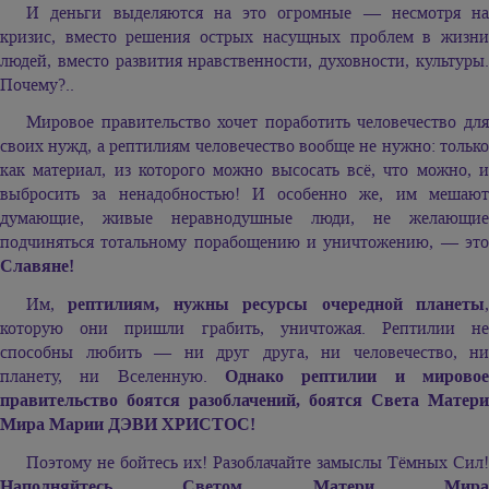
И деньги выделяются на это огромные — несмотря на
кризис, вместо решения острых насущных проблем в жизни
людей, вместо развития нравственности, духовности, культуры.
Почему?..
Мировое правительство хочет поработить человечество для
своих нужд, а рептилиям человечество вообще не нужно: только
как материал, из которого можно высосать всё, что можно, и
выбросить за ненадобностью! И особенно же, им мешают
думающие, живые неравнодушные люди, не желающие
подчиняться тотальному порабощению и уничтожению, — это
Славяне!
Им,
рептилиям, нужны ресурсы очередной планеты
которую они пришли грабить, уничтожая. Рептилии не
способны любить — ни друг друга, ни человечество, ни
планету, ни Вселенную.
Однако рептилии и мировое
правительство боятся разоблачений, боятся Света Матери
Мира
Марии ДЭВИ ХРИСТОС!
Поэтому не бойтесь их! Разоблачайте замыслы Тёмных Сил!
Наполняйтесь Светом Матери Мира