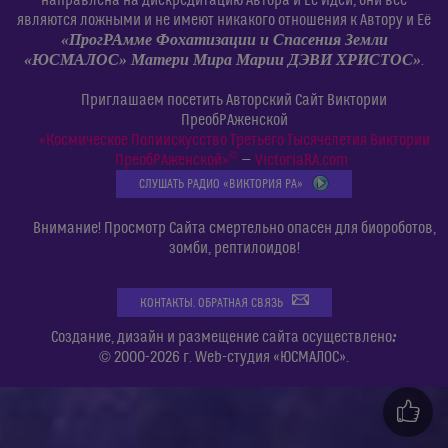
являются ложными и не имеют никакого отношения к Автору и Её
«ПрогРАмме Фохатизации и Спасения Земли
«ЮСМАЛОС» Матери Мира Марии ДЭВИ ХРИСТОС»
.
Приглашаем посетить Авторский Сайт Виктории
ПреобРАженской
«Космическое Полиискусство Третьего Тысячелетия Виктории
©
ПреобРАженской»
—
VictoriaRA.com
СЛУШАТЬ РАДИО «ВИКТОРИЯ РА»
Внимание! Просмотр Сайта смертельно опасен для биороботов,
зомби, рептилоидов!
КОНТАКТЫ. ОБРАТНАЯ СВЯЗЬ
:
Создание, дизайн и размещение сайта осуществлено
© 2000-2026 г. Web-студия «ЮСМАЛОС».