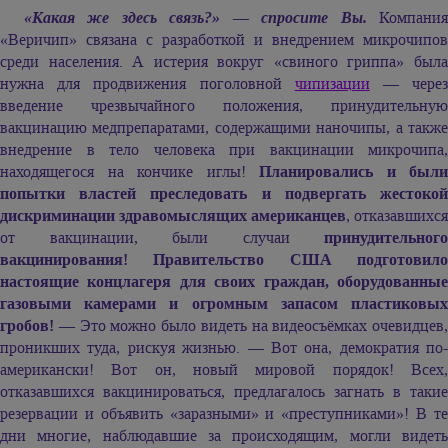
«Какая же здесь связь?» — спросите Вы.
Компани
«Веричип» связана с разработкой и внедрением микрочипов
среди населения. А истерия вокруг «свиного гриппа» была
нужна для продвижения поголовной
чипизации
— чере
введение чрезвычайного положения, принудительную
вакцинацию медпрепаратами, содержащими наночипы, а также
внедрение в тело человека при вакцинации микрочипа,
находящегося на кончике иглы!
Планировались и были
попытки властей преследовать и подвергать жестокой
дискриминации здравомыслящих американцев
, отказавшихся
от вакцинации, были случаи
принудительного
вакцинирования! Правительство США подготовило
настоящие концлагеря для своих граждан, оборудованные
газовыми камерами и огромным запасом пластиковых
гробов!
— Это можно было видеть на видеосъёмках очевидцев,
проникших туда, рискуя жизнью. — Вот она, демократия по-
американски! Вот он, новый мировой порядок! Всех,
отказавшихся вакцинироваться, предлагалось загнать в такие
резервации и объявить «заразными» и «преступниками»! В те
дни многие, наблюдавшие за происходящим, могли видеть