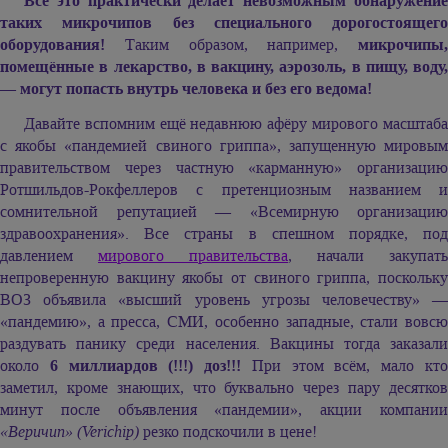
Всё это практически делает невозможным обнаружение
таких микрочипов без специального дорогостоящего
оборудования!
Таким образом, например,
микрочипы,
помещённые в лекарство, в вакцину, аэрозоль, в пищу, воду,
— могут попасть внутрь человека и без его ведома!
Давайте вспомним ещё недавнюю афёру мирового масштаба
с якобы «пандемией свиного гриппа», запущенную мировым
правительством через частную «карманную» организацию
Ротшильдов-Рокфеллеров с претенциозным названием и
сомнительной репутацией — «Всемирную организацию
здравоохранения». Все страны в спешном порядке, под
давлением
мирового правительства
, начали закупать
непроверенную вакцину якобы от свиного гриппа, поскольку
ВОЗ объявила «высший уровень угрозы человечеству» —
«пандемию», а пресса, СМИ, особенно западные, стали вовсю
раздувать панику среди населения. Вакцины тогда заказали
около
6 миллиардов (!!!) доз!!!
При этом всём, мало кт
заметил, кроме знающих, что буквально через пару десятков
минут после объявления «пандемии», акции компании
«Веричип» (Verichip)
резко подскочили в цене!