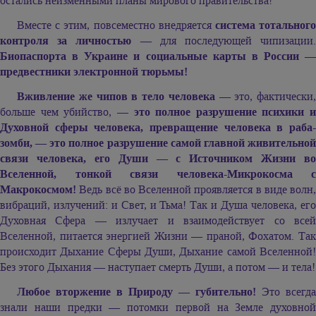
остались неизменными планы мирового правительства!
Вместе с этим, повсеместно внедряется
система тотальног
контроля за личностью
— для последующей чипизации
Биопаспорта в Украине и социальные карты в России —
предвестники электронной тюрьмы!
Вживление же чипов в тело человека
— это, фактически,
больше чем убийство, —
это полное разрушение психики и
Духовной сферы человека, превращение человека в раба-
зомби, — это полное разрушение самой главной живительной
связи человека, его Души — с Источником Жизни во
Вселенной, тонкой связи человека-Микрокосма с
Макрокосмом!
Ведь всё во Вселенной проявляется в виде волн,
вибраций, излучений: и Свет, и Тьма! Так и Душа человека, его
Духовная Сфера — излучает и взаимодействует со всей
Вселенной, питается энергией Жизни — праной, Фохатом. Так
происходит Дыхание Сферы Души, Дыхание самой Вселенной!
Без этого Дыхания — наступает смерть Души, а потом — и тела!
Любое вторжение в Природу — губительно!
Это всегда
знали наши предки — потомки первой на Земле духовной