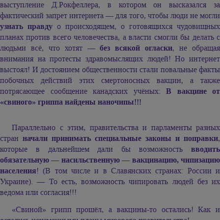
выступление Д.Рокфеллера, в котором он высказался за
фактический запрет интернета — для того, чтобы люди не могли
узнать правду
о происходящем, о готовящихся чудовищных
планах против всего человечества, а власти смогли бы делать с
людьми всё, что хотят —
без всякой огласки
, не обраща
внимания на протесты здравомыслящих людей! Но интернет
выстоял! И достоянием общественности стали повальные факты
побочных действий этих смертоносных вакцин, а также
потрясающее сообщение канадских учёных:
В вакцине от
«свиного» гриппа найдены наночипы!!!
Параллельно с этим, правительства и парламенты разных
стран
начали принимать специальные законы и поправки
,
которые в дальнейшем дали бы возможность
вводить
обязательную — насильственную — вакцинацию, чипизацию
населения
! (В том числе и в Славянских странах: России и
Украине). — То есть, возможность чипировать людей без их
ведома или согласия!!!
«Свиной» грипп прошёл, а вакцины-то остались! Как и