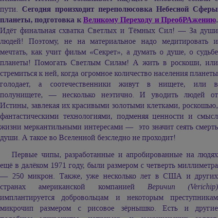
пути.
Сегодня произходит переполюсовка Небесной Сферы
планеты, подготовка к
Великому Переходу и ПреобРАжению
.
Идёт финальная схватка Светлых и Тёмных Сил! — За души
людей! Поэтому, не на материальное надо медитировать и
мечтать, как учит фильм «Секрет», а думать о душе, о судьбе
планеты! Помогать Светлым Силам! А жить в роскоши, или
стремиться к ней, когда огромное количество населения планеты
голодает, а соотечественники живут в нищете, или в
полунищете, — несколько неэтично. И уводить людей от
Истины, завлекая их красивыми золотыми клетками, роскошью,
фантастическими технологиями, подменяя ценности и смысл
жизни меркантильными интересами — это значит сеять смерть
души. А такое во Вселенной безследно не проходит!
Первые чипы, разработанные и апробированные на людях
ещё в далёком 1971 году, были размером с четверть миллиметра
— 250 микрон. Также, уже несколько лет в США и других
странах американской компанией
Веричип (Verichip)
имплантируется добровольцам и некоторым преступникам
микрочип размером с рисовое зёрнышко. Есть и другие