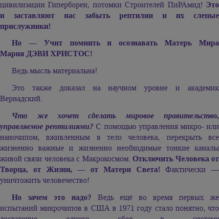
цивилизации Гипербореи, потомки Строителей ПиРАмид!
Это
и заставляют нас забыть рептилии и их слепые
прислужники!
Но — Учит помнить и осознавать Матерь Мира
Мария ДЭВИ ХРИСТОС
!
Ведь мысль материальна!
Это также доказал на научном уровне и академик
Вернадский.
Что же хочет сделать мировое правительство,
управляемое рептилиями?
С помощью управления микро- ил
наночипом, вживленным в тело человека, перекрыть все
жизненно важные и жизненно необходимые тонкие каналы
живой связи человека с Макрокосмом.
Отключить Человека о
Творца, от Жизни, — от Матери Света!
Фактически —
уничтожить человечество!
Но зачем это надо?
Ведь ещё во время первых ж
испытаний микрочипов в США в 1971 году стало понятно, что
достаточно одного сбоя в системе