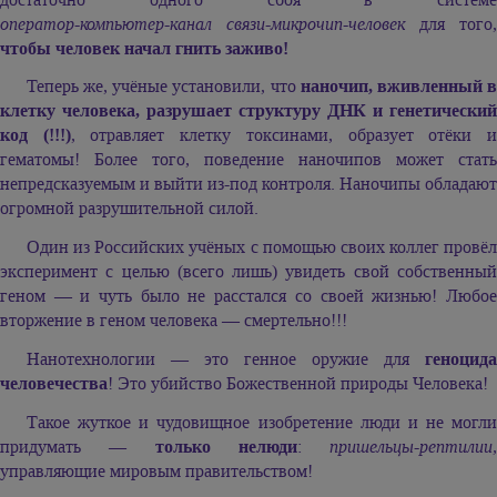
оператор-компьютер-канал связи-микрочип-человек
для того,
чтобы человек начал гнить заживо!
Теперь же, учёные установили, что
наночип, вживленный 
клетку человека, разрушает структуру ДНК и генетический
код (!!!)
, отравляет клетку токсинами, образует отёки 
гематомы! Более того, поведение наночипов может стать
непредсказуемым и выйти из-под контроля. Наночипы обладают
огромной разрушительной силой.
Один из Российских учёных с помощью своих коллег провёл
эксперимент с целью (всего лишь) увидеть свой собственный
геном — и чуть было не расстался со своей жизнью! Любое
вторжение в геном человека — смертельно!!!
Нанотехнологии — это генное оружие для
геноцида
человечества
! Это убийство Божественной природы Человека!
Такое жуткое и чудовищное изобретение люди и не могли
придумать —
только нелюди
:
пришельцы-рептилии,
управляющие мировым правительством!