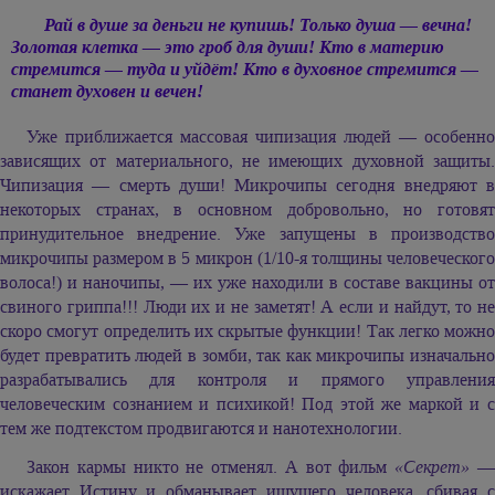
Рай в душе за деньги не купишь! Только душа — вечна!
Золотая клетка — это гроб для души! Кто в материю
стремится — туда и уйдёт! Кто в духовное стремится —
станет духовен и вечен!
Уже приближается массовая чипизация людей — особенно
зависящих от материального, не имеющих духовной защиты.
Чипизация — смерть души! Микрочипы сегодня внедряют в
некоторых странах, в основном добровольно, но готовят
принудительное внедрение. Уже запущены в производство
микрочипы размером в 5 микрон (1/10-я толщины человеческого
волоса!) и наночипы, — их уже находили в составе вакцины от
свиного гриппа!!! Люди их и не заметят! А если и найдут, то не
скоро смогут определить их скрытые функции! Так легко можно
будет превратить людей в зомби, так как микрочипы изначально
разрабатывались для контроля и прямого управления
человеческим сознанием и психикой! Под этой же маркой и с
тем же подтекстом продвигаются и нанотехнологии.
Закон кармы никто не отменял. А вот фильм
«Секрет»
искажает Истину и обманывает ищущего человека, сбивая с