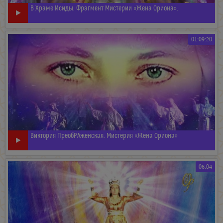
В Храме Исиды. Фрагмент Мистерии «Жена Ориона».
01:09:20
Виктория ПреобРАженская. Мистерия «Жена Ориона»
06:04