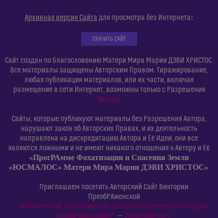
:
Архивная версия Сайта
для просмотра без Интернета
СКАЧАТЬ САЙТ
Сайт создан по Благословению Матери Мира Марии ДЭВИ ХРИСТОС.
Все материалы защищены Авторским Правом. Тиражирование,
любая публикация материалов, или их части, включая
размещение в сети Интернет, возможны только с Разрешения
Автора
.
Сайты, которые публикуют материалы без Разрешения Автора,
нарушают закон об Авторских Правах, и их деятельность
направлена на дискредитацию Автора и Её Идеи, они все
являются ложными и не имеют никакого отношения к Автору и Её
«ПрогРАмме Фохатизации и Спасения Земли
«ЮСМАЛОС» Матери Мира Марии ДЭВИ ХРИСТОС»
.
Приглашаем посетить Авторский Сайт Виктории
ПреобРАженской
«Космическое Полиискусство Третьего Тысячелетия Виктории
©
ПреобРАженской»
—
VictoriaRA.com