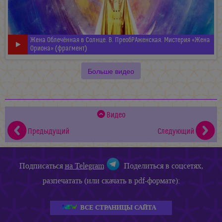
Жена Облечённая в Солнце. В. ПреобРАженская. Мистерия «Жена
Ориона» (фрагмент)
Больше видео
Видео
Предыдущий
Следующий
Подписаться
на Telegram
Поделиться в соцсетях,
разпечатать (или скачать в pdf-формате):
ВСЕ СТРАНИЦЫ САЙТА