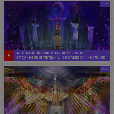
07:24
«Священный Лабиринт». Фрагмент Музыкально-
Театрализованной Мистерии В. ПреобРАженской «Жена Ориона»
13:58