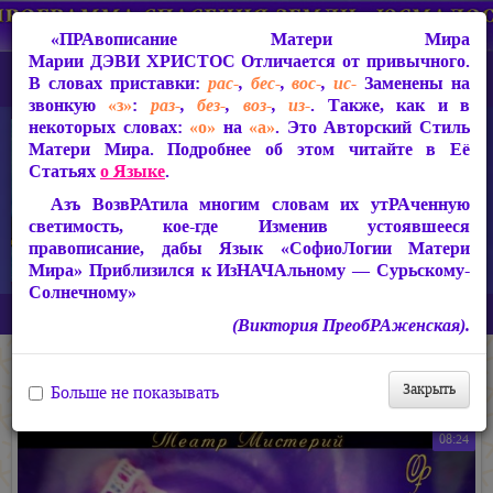
«ПРАвописание Матери Мира
Марии ДЭВИ ХРИСТОС
Отличается от привычного.
В словах приставки:
рас-
,
бес-
,
вос-
,
ис-
Заменены на
звонкую
«з»
:
раз-
,
без-
,
воз-
,
из-
. Также, как и в
некоторых словах:
«о»
на
«а»
. Это Авторский Стиль
Матери Мира. Подробнее об этом читайте в Её
Статьях
о Языке
.
Азъ ВозвРАтила многим словам их утРАченную
светимость, кое-где Изменив устоявшееся
правописание, дабы Язык «СофиоЛогии Матери
Мира» Приблизился к ИзНАЧАльному — Сурьскому-
Солнечному»
Главная
Видео
Театр Мистерий Виктории ПреобРАженской
(Виктория ПреобРАженская).
Театр Мистерий Виктории ПреобРАженской
Закрыть
Больше не показывать
08:24