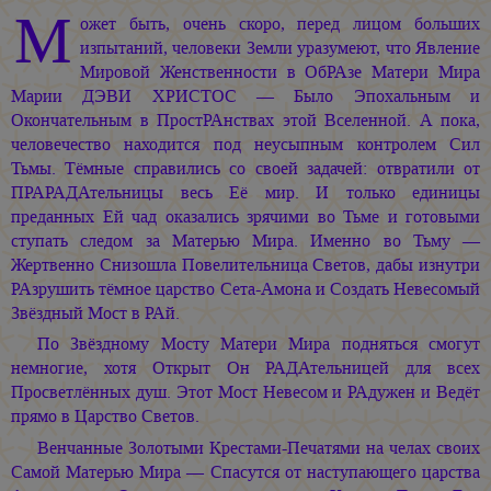
М
ожет быть, очень скоро, перед лицом больших
изпытаний, человеки Земли уразумеют, что Явление
Мировой Женственности в ОбРАзе Матери Мира
Марии ДЭВИ ХРИСТОС —
Было Эпохальным и
Окончательным в ПростРАнствах этой Вселенной. А пока,
человечество находится под неусыпным контролем Сил
Тьмы. Тёмные справились со своей задачей: отвратили от
ПРАРАДАтельницы весь Её мир. И только единицы
преданных Ей чад оказались зрячими во Тьме и готовыми
ступать следом за Матерью Мира. Именно во Тьму —
Жертвенно Снизошла Повелительница Светов, дабы изнутри
РАзрушить тёмное царство Сета-Амона и Создать Невесомый
Звёздный Мост в РАй.
По Звёздному Мосту Матери Мира подняться смогут
немногие, хотя Открыт Он РАДАтельницей для всех
Просветлённых душ. Этот Мост Невесом и РАдужен и Ведёт
прямо в Царство Светов.
Венчанные Золотыми Крестами-Печатями на челах своих
Самой Матерью Мира — Спасутся от наступающего царства