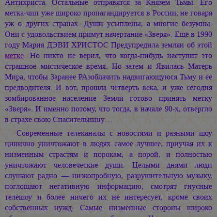
Антихриста. Остальные отправятся за Князем Тьмы. Его
метка-чип уже широко пропагандируется в России, не говаря
уж о других странах. Души усыплены, а многие безумны.
Они с удовольствием примут начертание «Зверя». Ещё в 1990
году
Мария ДЭВИ ХРИСТОС
Предупредила землян об этой
метке
. Но никто не верил, что когда-нибудь наступит это
страшное мистическое время. Но затем и Явилась Матерь
Мира, чтобы Заранее РАзоблачить надвигающуюся Тьму и её
предводителя. И вот, прошла четверть века, и уже сегодня
зомбированное население Земли готово принять метку
«Зверя». И именно потому, что тогда, в начале 90-х, отвергло
в страхе свою Спасительницу…
Современные телеканалы с новостями и разными шоу
цинично уничтожают в людях самое лучшее, приучая их к
низменным cтрастям и порокам, а порой, и полностью
уничтожают человеческие души. Целыми днями люди
слушают радио — низкопробную, разрушительную музыку,
поглощают негативную информацию, смотрят гнусные
телешоу и более ничего их не интересует, кроме своих
собственных нужд. Самые низменные стороны широко