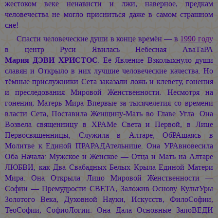
жестоком веке ненависти и лжи, наверное, предкам
человечества не могло присниться даже в самом страшном
сне!
Спасти человеческие души в конце времён — в
1990 году
в центр Руси Явилась Небесная АваТаРА
Мария ДЭВИ ХРИСТОС
.
Её Явление Взколыхнуло души
славян и Открыло в них лучшие человеческие качества. Но
тёмные прислужники Сета заказали ложь и клевету, гонения
и преследования Мировой Женственности. Несмотря на
гонения, Матерь Мира Впервые за тысячелетия со времени
власти Сета, Поставила Женщину-Мать во Главе Угла. Она
Возвела священницу в ХРАМе Света и Первой, в Лице
Первосвященницы, Служила в Алтаре, ОбРАщаясь в
Молитве к Единой ПРАРАДАтельнице. Она УРАвновесила
Оба Начала: Мужское и Женское — Отца и Мать на Алтаре
ЛЮБВИ, как Два Свабадных Белых Крыла Единой Матери
Мира. Она Открыла Лицо Мировой Женственности —
Софии — Премудрости СВЕТА, Заложив Основу КультУры
Золотого Века, Духовной Науки, Искусств, ФилоСофии,
ТеоСофии, СофиоЛогии. Она Дала Основные ЗапоВЕДИ