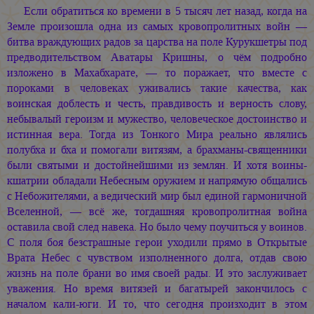
Если обратиться ко времени в 5 тысяч лет назад, когда на
Земле произошла одна из самых кровопролитных войн —
битва враждующих радов за царства на поле Курукшетры под
предводительством Аватары Кришны, о чём подробно
изложено в Махабхарате, — то поражает, что вместе с
пороками в человеках уживались такие качества, как
воинская доблесть и честь, правдивость и верность слову,
небывалый героизм и мужество, человеческое достоинство и
истинная вера. Тогда из Тонкого Мира реально являлись
полубха и бха и помогали витязям, а брахманы-священники
были святыми и достойнейшими из землян. И хотя воины-
кшатрии обладали Небесным оружием и напрямую общались
с Небожителями, а ведический мир был единой гармоничной
Вселенной, — всё же, тогдашняя кровопролитная война
оставила свой след навека. Но было чему поучиться у воинов.
С поля боя безстрашные герои уходили прямо в Открытые
Врата Небес с чувством изполненного долга, отдав свою
жизнь на поле брани во имя своей рады. И это заслуживает
уважения. Но время витязей и багатырей закончилось с
началом кали-юги. И то, что сегодня произходит в этом