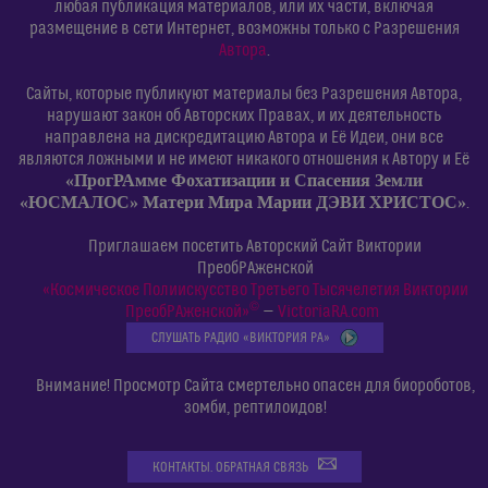
любая публикация материалов, или их части, включая
размещение в сети Интернет, возможны только с Разрешения
Автора
.
Сайты, которые публикуют материалы без Разрешения Автора,
нарушают закон об Авторских Правах, и их деятельность
направлена на дискредитацию Автора и Её Идеи, они все
являются ложными и не имеют никакого отношения к Автору и Её
«ПрогРАмме Фохатизации и Спасения Земли
«ЮСМАЛОС» Матери Мира Марии ДЭВИ ХРИСТОС»
.
Приглашаем посетить Авторский Сайт Виктории
ПреобРАженской
«Космическое Полиискусство Третьего Тысячелетия Виктории
©
ПреобРАженской»
—
VictoriaRA.com
СЛУШАТЬ РАДИО «ВИКТОРИЯ РА»
Внимание! Просмотр Сайта смертельно опасен для биороботов,
зомби, рептилоидов!
КОНТАКТЫ. ОБРАТНАЯ СВЯЗЬ