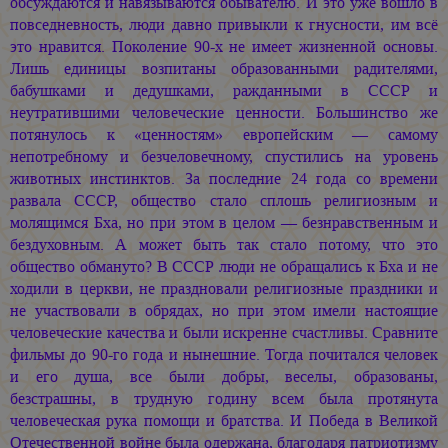
обсуждаются и навязываются обывателю. И это уже вошло в
повседневность, люди давно привыкли к гнусности, им всё
это нравится. Поколение 90-х не имеет жизненной основы.
Лишь единицы возпитаны образованными радителями,
бабушками и дедушками, ражданными в СССР и
неутратившими человеческие ценности. Большинство же
потянулось к «ценностям» европейским — самому
непотребному и безчеловечному, спустились на уровень
животных инстинктов. За последние 24 года со времени
развала СССР, общество стало сплошь религиозным и
молящимся Бха, но при этом в целом — безнравственным и
бездуховным. А может быть так стало потому, что это
общество обмануто? В СССР люди не обращались к Бха и не
ходили в церкви, не праздновали религиозные праздники и
не участвовали в обрядах, но при этом имели настоящие
человеческие качества и были искренне счастливы. Сравните
фильмы до 90-го года и нынешние. Тогда почитался человек
и его душа, все были добры, веселы, образованы,
безстрашны, в трудную годину всем была протянута
человеческая рука помощи и братства. И Победа в Великой
Отечественной войне была одержана, благодаря патриотизму