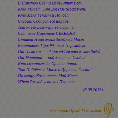
В Царство Света ИзбРАнных Веду!
Кто Узнает, Тот ВозТОРжествует!
Кто Меня Узнает и Пойдёт
Следом, Собирая все нарады,
Тот навек Безсмертье Обретёт —
Световое Царствие СВАБАды!
Станет Невесомым Звёздный Мост —
Квантовым ПрозРАчным Переходом:
От Иллюзии — в ПростРАнство Белых Звёзд,
От Материи — под Золотые Своды!
Кто сознаньем до Христа дорос,
Тот Пойдёт за Мною в Царство Света!
На ветру Колышется Мой Мост,
Ждёт Возход усталая Планета...
(8.09.2015)
Виктория ПреобРАженская