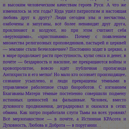
и высоким человеческим качествам героев Руси. А что же
изменилось за эти годы? Куда ушёл патриотизм и настоящая
любовь друг к другу? Люди сегодня злы и несчастны,
озабочены и запуганы, всё более ненавидят друг друга,
проклинают и колдуют, но при этом считают себя
«верующими», «христианами». Почему с появлением
множества религиозных проповедников, пастырей и церквей
— земляне стали безчеловечнее? Постоянно ходят в церкви, а
в мире продолжает расти преступность, культ секса и денег, в
почёте — бездарность и насилие, не прекращаются войны и
кровопролитие, вовсю идёт публичная пропаганда
Антихриста и его метки! Но мало кто осознаёт произходящее,
сознание усыплено, и люди превращены тёмными в
управляемое раболепное стадо биороботов. С изгнанием
Бхагаваны-Матери тёмные постепенно совершили подмену
истинных ценностей на фальшивые. Человек, вместо
духовного продвижения, деградировал и оказался в сетях
обмана. Как хитро поработали слуги Тьмы на всех уровнях!
Всё мерзопакостное — в почёте, а Истинная КРАсота и
Духовность, Любовь и Доброта — в поругании…