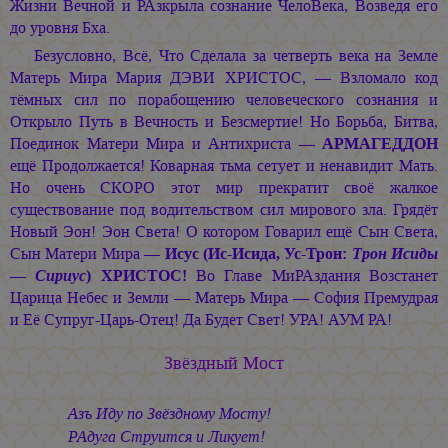
Жизни Вечной и РАзкрыла сознание ЧелоВека, Возведя его
до уровня Бха.
Безусловно, Всё, Что Сделала за четверть века на Земле
Матерь Мира
Мария ДЭВИ ХРИСТОС, —
Взломало код
тёмных сил по порабощению человеческого сознания и
Открыло Путь в Вечность и Безсмертие! Но Борьба, Битва,
Поединок Матери Мира и Антихриста —
АРМАГЕДДОН
ещё Продолжается! Коварная тьма сетует и ненавидит Мать.
Но очень СКОРО этот мир прекратит своё жалкое
существование под водительством сил мирового зла. Грядёт
Новый Эон! Эон Света! О котором Говарил ещё Сын Света,
Сын Матери Мира —
Исус (
Ис
-Исида,
Ус
-Трон:
Трон Исиды
— Сириус
) ХРИСТОС!
Во Главе МиРАздания Возстанет
Царица Небес и Земли — Матерь Мира — София Премудрая
и Её Супруг-Царь-Отец! Да Будет Свет! УРА! АУМ РА!
Звёздный Мост
Азъ Иду по Звёздному Мосту!
РАдуга Струится и Ликует!