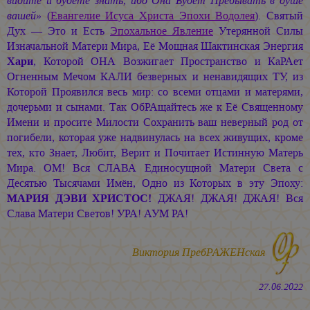
видите и будете знать, ибо Она Будет Пребывать в душе
вашей»
(
Евангелие Исуса Христа Эпохи Водолея
). Святый
Дух — Это и Есть
Эпохальное Явление
Утерянной Силы
Изначальной Матери Мира, Её Мощная Шактинская Энергия
Хари
, Которой ОНА Возжигает Пространство и КаРАет
Огненным Мечом КАЛИ безверных и ненавидящих ТУ, из
Которой Проявился весь мир: со всеми отцами и матерями,
дочерьми и сынами. Так ОбРАщайтесь же к Её Священному
Имени и просите Милости Сохранить ваш неверный род от
погибели, которая уже надвинулась на всех живущих, кроме
тех, кто Знает, Любит, Верит и Почитает Истинную Матерь
Мира. ОМ! Вся СЛАВА Единосущной Матери Света с
Десятью Тысячами Имён, Одно из Которых в эту Эпоху:
МАРИЯ ДЭВИ ХРИСТОС!
ДЖАЯ! ДЖАЯ! ДЖАЯ! Вся
Слава Матери Светов! УРА!
АУМ РА!
Виктория ПребРАЖЕНская
27.06.2022