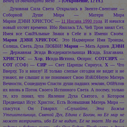
Венец из двенадцати звёзд…»
(Откровение, 12 гл.)
.
Духовная Сила Света Открылась в
Звенте-Свентане —
Соборной Душе Мира — Матери Мира
Марии ДЭВИ ХРИСТОС —
11 Нисана 1990 года
. И начался
новый отсчёт времени. Ибо Явилась ТА, Чей Трон занял Сет,
Имея все СакРАльные Знаки в Себе и в Имени Своём:
Мария ДЭВИ ХРИСТОС
.
Это Надмирное Имя Троицы,
Солнца, Света, Духа ЛЮБВИ!
Мария
— Мать Ариев.
ДЭВИ
—
Д
ержавная
Э
гида
В
седержительница
И
сида, Бхагавана.
ХРИСТОС
—
Х
о
р
,
Ис
ида-
Ист
ина,
Ос
ирис.
СОТСИРХ
—
СОТ
(СОФ) —
СИР
— Свет Царицы Сириуса,
Х
— Что
Вверху, То и внизу! И только слепые сегодня не видят и не
узнают, не слышат и не понимают Свою ИзКОНную Матерь
Вечности, Сошедшую Спасти души падших землян, ОбРАтив
их вновь в Поток Своего Истинного Света. А посему, только
те, кто понял, что Явление Духа Святого, о Котором
Предвещал Исус Христос, Есть Всевышняя Матерь Мира —
спасутся. Он Говарил:
«Слушайте, Эта Божья
Утешительница, Святой Дух, Едина с Богом, но Её мир не
может возпринять, ибо Её не видит, Её не знает. Но вы Её