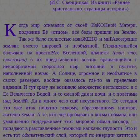
(И.С. Свенцицкая. Из книги «Раннее
христианство: страницы истории»).
К
огда мир отказался от своей ИзКОНной Матери,
подменив Её «отцом», все беды пришли на Землю.
Так же было полностью изкаЖЕНО и миРАвоззрение
землян: вместо широкой и необъятной, РАзкинувшейся
вальяжно на простоРАх Вселенной, планеты
(план это,
плоскость)
в их представлении возник вращающийся с
невообразимой скоростью шар, висящий в пустоте,
наполненной ночью. А Солнце, огромное и необъятное в
своих размерах, вообще оказалось где-то за пределами
видения. И тут сразу же возникло множество нестыковок: и с
Её Величество Водой, и со сменой дня и ночи, и с полётами
над Землёй. Да и много чего ещё несусветного. Но сегодня
это уже итак понятно всякому, образованному изнутри,
жителю Земли. А те, кто ещё пребывает в догмах обмана, или
умышленно поддерживает этот мировой обман-заговор, —
попадают в разставленные тёмными капканы глупости. Это и
есть тот обывательский слой, который по инерции катится в