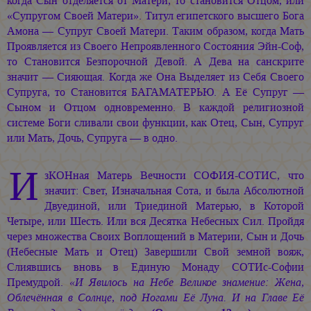
когда Сын отделяется от Матери, то становится Отцом, или
«Супругом Своей Матери». Титул египетского высшего Бога
Амона — Супруг Своей Матери. Таким образом, когда Мать
Проявляется из Своего Непроявленного Состояния
Эйн-Соф,
то Становится Безпорочной Девой. А Дева на санскрите
значит — Сияющая. Когда же Она Выделяет из Себя Своего
Супруга, то Становится БАГАМАТЕРЬЮ. А Её Супруг —
Сыном и Отцом одновременно. В каждой религиозной
системе Боги сливали свои функции, как Отец, Сын, Супруг
или Мать, Дочь, Супруга — в одно.
И
зКОНная Матерь Вечности
СОФИЯ-СОТИС,
что
значит: Свет, Изначальная Сота, и была Абсолютной
Двуединой, или Триединой Матерью, в Которой
Четыре, или Шесть. Или вся Десятка Небесных Сил. Пройдя
через множества Своих Воплощений в Материи, Сын и Дочь
(Небесные Мать и Отец) Завершили Свой земной вояж,
Слиявшись вновь в Единую Монаду
СОТИс-Софии
Премудрой.
«И Явилось на Небе Великое знамение: Жена,
Облечённая в Солнце, под Ногами Её Луна. И на Главе Её