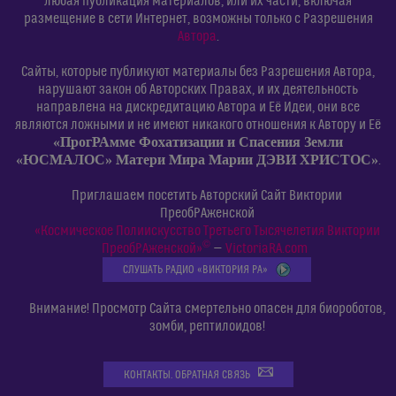
любая публикация материалов, или их части, включая
размещение в сети Интернет, возможны только с Разрешения
Автора
.
Сайты, которые публикуют материалы без Разрешения Автора,
нарушают закон об Авторских Правах, и их деятельность
направлена на дискредитацию Автора и Её Идеи, они все
являются ложными и не имеют никакого отношения к Автору и Её
«ПрогРАмме Фохатизации и Спасения Земли
«ЮСМАЛОС» Матери Мира Марии ДЭВИ ХРИСТОС»
.
Приглашаем посетить Авторский Сайт Виктории
ПреобРАженской
«Космическое Полиискусство Третьего Тысячелетия Виктории
©
ПреобРАженской»
—
VictoriaRA.com
СЛУШАТЬ РАДИО «ВИКТОРИЯ РА»
Внимание! Просмотр Сайта смертельно опасен для биороботов,
зомби, рептилоидов!
КОНТАКТЫ. ОБРАТНАЯ СВЯЗЬ