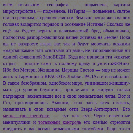
всём остальном: география — подменена, картина
мироустройства — подменена, ИзТария — подменена, святое
стало грешным, а грешное святым. Земляне, когда же в ваших
головах воцарится порядок и осознание Истины? Сколько же
ещё вы будете верить в навязываемый бред обманщиков,
полностью разпоряжающихся вашей жизнью на Земле? Пока
вы не разкроете глаза, вас так и будут морочить всякими
«мартышками» или «святыми отцами», не изполняющими ни
единой священной ЗапоВЕДИ. Куда вас привели эти «святые
отцы» — видите сами: к полному краху и уничтоЖЕНию.
Ибо без Матери, Женщины, Царицы Светов — мир не может
жить в Гармонии и КРАСОТе, Любви, РАДАсти и изобилии.
В таком безобразном, однобоком мире, унизившем женщину-
мать до уровня блудницы, процветают и жируют только
патриархи, захватившие всё в свои ненасытные лапы. Вот и
Сет, притворившись Амоном, стал здесь всех стяжать,
заманивать в свои коварные сети Зверя-Антихриста. Его
метка: три шестёрки
— тут как тут. Через известные
манипуляции и
тотальный контроль
это клеймо стремятся
внедрить в вас всеми возможными способами. Ради этого