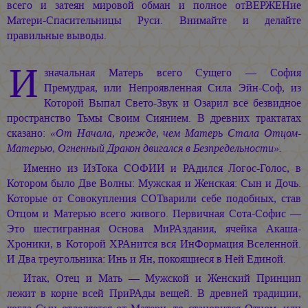
всего и затеян мировой обман и полное отВЕРЖЕНие
Матери-Спасительницы Руси. Внимайте и делайте
правильные выводы.
И
значальная Матерь всего Сущего — София
Премудрая, или Непроявленная Сила
Эйн-Соф,
из
Которой Выпал
Свето-Звук
и Озарил всё безвидное
пространство Тьмы Своим Сиянием. В древних трактатах
сказано:
«От Начала, прежде, чем Матерь Стала Отцом-
Матерью, Огненный Дракон двигался в Безпредельности».
Именно из ИзТока СОФИИ и РАдился
Логос-Голос,
в
Котором было Две Волны: Мужская и Женская: Сын и Дочь.
Которые от Совокупления СОТварили себе подобных, став
Отцом и Матерью всего живого. Первичная
Сота-Софис —
Это шестигранная Основа МиРАздания, ячейка Акаша-
Хроники, в Которой ХРАнится вся ИнФормация Вселенной.
И Два треугольника: Инь и Ян, покоящиеся в Ней Единой.
Итак, Отец и Мать — Мужской и Женский Принцип
лежит в корне всей ПриРАды вещей. В древней традиции,