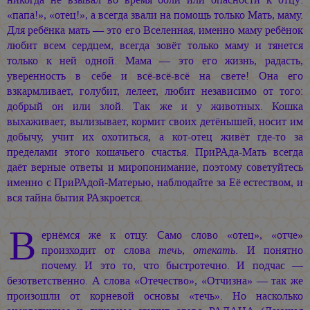
«папа!», «отец!», а всегда звали на помощь только Мать, маму.
Для ребёнка мать — это его Вселенная, именно маму ребёнок
любит всем сердцем, всегда зовёт только маму и тянется
только к ней одной. Мама — это его жизнь, радасть,
уверенность в себе и всё-всё-всё на свете! Она его
взкармливает, голубит, лелеет, любит независимо от того:
добрый он или злой. Так же и у животных. Кошка
выхаживает, вылизывает, кормит своих детёнышей, носит им
добычу, учит их охотиться, а кот-отец живёт где-то за
пределами этого кошачьего счастья. ПриРАда-Мать всегда
даёт верные ответы и миропонимание, поэтому советуйтесь
именно с ПриРАдой-Матерью, наблюдайте за Её естеством, и
вся тайна бытия РАзкроется.
В
ернёмся же к отцу. Само слово «отец», «отче»
произходит от слова
течь
,
отекать
. И понятно
почему. И это то, что быстротечно. И подчас —
безответственно. А слова «Отечество», «Отчизна» — так же
произошли от корневой основы «течь». Но насколько