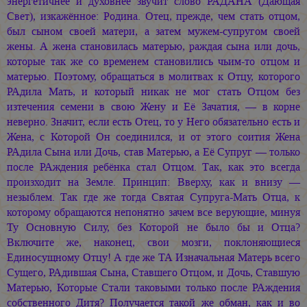
энергетичнее и духовнее звучит слово РАДАНА (Дающая
Свет), изкажённое: Родина. Отец, прежде, чем стать отцом,
был сыном своей матери, а затем мужем-супругом своей
жены. А жена становилась матерью, раждая сына или дочь,
которые так же со временем становились чьим-то отцом и
матерью. Поэтому, обращаться в молитвах к Отцу, которого
РАдила Мать, и который никак не мог стать Отцом без
изтечения семени в свою Жену и Её Зачатия, — в корне
неверно. Значит, если есть Отец, то у Него обязательно есть и
Жена, с Которой Он соединился, и от этого соития Жена
РАдила Сына или Дочь, став Матерью, а Её Супруг — только
после РАждения ребёнка стал Отцом. Так, как это всегда
произходит на Земле. Принцип: Вверху, как и внизу —
незыблем. Так где же тогда Святая Супруга-Мать Отца, к
которому обращаются непонятно зачем все верующие, минуя
Ту Основную Силу, без Которой не было бы и Отца?
Включите же, наконец, свои мозги, поклоняющиеся
Единосущному Отцу! А где же ТА Изначальная Матерь всего
Сущего, РАдившая Сына, Ставшего Отцом, и Дочь, Ставшую
Матерью, Которые Стали таковыми только после РАждения
собственного Дитя? Получается такой же обман, как и во