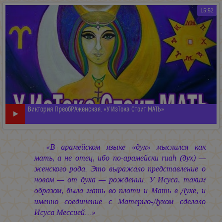
15:52
Виктория ПреобРАженская. «У ИзТока Стоит МАТЬ»
«В арамейском языке «дух» мыслился как
мать, а не отец, ибо по-арамейски ruah (дух) —
женского рода. Это выражало представление о
новом — от духа — рождении. У Исуса, таким
образом, была мать во плоти и Мать в Духе, и
именно соединение с Матерью-Духом сделало
Исуса Мессией…»