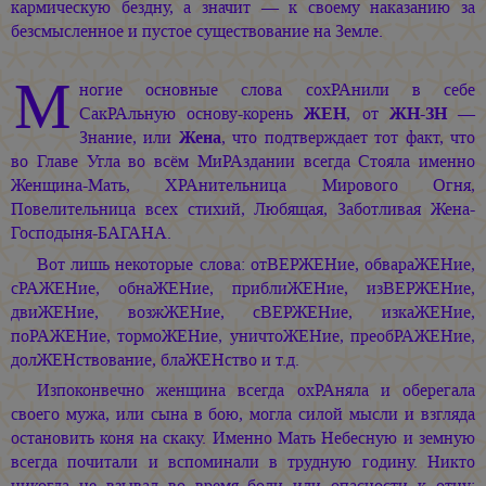
кармическую бездну, а значит — к своему наказанию за
безсмысленное и пустое существование на Земле.
М
ногие основные слова сохРАнили в себе
СакРАльную основу-корень
ЖЕН
, от
ЖН-ЗН
—
Знание, или
Жена
, что подтверждает тот факт, что
во Главе Угла во всём МиРАздании всегда Стояла именно
Женщина-Мать, ХРАнительница Мирового Огня,
Повелительница всех стихий, Любящая, Заботливая Жена-
Господыня-БАГАНА.
Вот лишь некоторые слова: отВЕРЖЕНие, обвараЖЕНие,
сРАЖЕНие, обнаЖЕНие, приблиЖЕНие, изВЕРЖЕНие,
двиЖЕНие, возжЖЕНие, сВЕРЖЕНие, изкаЖЕНие,
поРАЖЕНие, тормоЖЕНие, уничтоЖЕНие, преобРАЖЕНие,
долЖЕНствование, блаЖЕНство и т.д.
Изпоконвечно женщина всегда охРАняла и оберегала
своего мужа, или сына в бою, могла силой мысли и взгляда
остановить коня на скаку. Именно Мать Небесную и земную
всегда почитали и вспоминали в трудную годину. Никто
никогда не взывал во время боли или опасности к отцу: