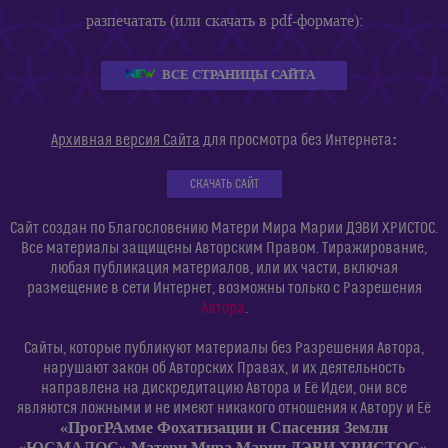
разпечатать (или скачать в pdf-формате):
ВСЕ СТРАНИЦЫ САЙТА
:
Архивная версия Сайта
для просмотра без Интернета
СКАЧАТЬ САЙТ
Сайт создан по Благословению Матери Мира Марии ДЭВИ ХРИСТОС.
Все материалы защищены Авторским Правом. Тиражирование,
любая публикация материалов, или их части, включая
размещение в сети Интернет, возможны только с Разрешения
Автора
.
Сайты, которые публикуют материалы без Разрешения Автора,
нарушают закон об Авторских Правах, и их деятельность
направлена на дискредитацию Автора и Её Идеи, они все
являются ложными и не имеют никакого отношения к Автору и Её
«ПрогРАмме Фохатизации и Спасения Земли
«ЮСМАЛОС» Матери Мира Марии ДЭВИ ХРИСТОС»