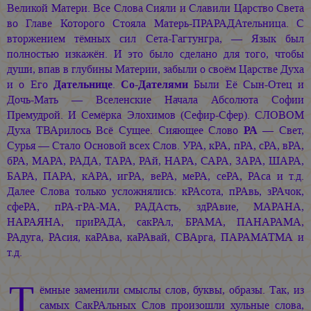
Великой Матери. Все Слова Сияли и Славили Царство Света
во Главе Которого Стояла Матерь-ПРАРАДАтельница. С
вторжением тёмных сил Сета-Гагтунгра, — Язык был
полностью изкажён. И это было сделано для того, чтобы
души, впав в глубины Материи, забыли о своём Царстве Духа
и о Его
Дательнице
.
Со-Дателями
Были Её Сын-Отец и
Дочь-Мать — Вселенские Начала Абсолюта Софии
Премудрой. И Семёрка Элохимов (Сефир-Сфер). СЛОВОМ
Духа ТВАрилось Всё Сущее. Сияющее Слово
РА
— Свет,
Сурья — Стало Основой всех Слов. УРА, кРА, пРА, сРА, вРА,
бРА, МАРА, РАДА, ТАРА, РАй, НАРА, САРА, ЗАРА, ШАРА,
БАРА, ПАРА, кАРА, игРА, веРА, меРА, сеРА, РАса и т.д.
Далее Слова только усложнялись: кРАсота, пРАвь, зРАчок,
сфеРА, пРА-гРА-МА, РАДАсть, здРАвие, МАРАНА,
НАРАЯНА, приРАДА, сакРАл, БРАМА, ПАНАРАМА,
РАдуга, РАсия, каРАва, каРАвай, СВАрга, ПАРАМАТМА и
т.д.
Т
ёмные заменили смыслы слов, буквы, образы. Так, из
самых СакРАльных Слов произошли хульные слова,