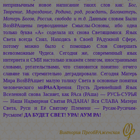
непривычным новое написание таких слов как:
Бог,
Творение, Мироздание, Родина, род, рождать, Богоматерь,
Матерь Богов, Россия, свобода и т.д.
Данным словам Были
ВозВРАщены первозданные Смыслы-Основы, ибо одна
только буква «А» соделала их снова Светящимися. Язык
Света всегда Сиял, Находясь в Своей РАдужной Сфере,
потому можно было с помощью Слов Совершать
всевозможные Чудеса. Сегодня же, современный язык
интернета и СМИ настолько изкажён сленгом, иностранными
словами, ругательствами, что становится понятно: отчего
славяне так стремительно деградировали. Сегодня Матерь
Мира ВозВРАщает малую толику Света в основные понятия
человеческого ми
РА
в
АЗ
рения. Пусть Древнейший Язык
Вселенной снова Засияет, как РАса (РАша) — РУСЬ-СУРЬЯ
— Наша Надмирная Святая РАДАНА! Вся СЛАВА Матери
Света, Руси и Её Святому Племени — Русам-Русичам-
Руським!
ДА БУДЕТ СВЕТ! УРА! АУМ РА!
Виктория ПреобРАженская