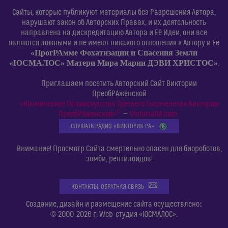
Сайты, которые публикуют материалы без Разрешения Автора,
нарушают закон об Авторских Правах, и их деятельность
направлена на дискредитацию Автора и Её Идеи, они все
являются ложными и не имеют никакого отношения к Автору и Её
«ПрогРАмме Фохатизации и Спасения Земли
«ЮСМАЛОС» Матери Мира Марии ДЭВИ ХРИСТОС»
.
Приглашаем посетить Авторский Сайт Виктории
ПреобРАженской
«Космическое Полиискусство Третьего Тысячелетия Виктории
©
ПреобРАженской»
—
VictoriaRA.com
СЛУШАТЬ РАДИО «ВИКТОРИЯ РА»
Внимание! Просмотр Сайта смертельно опасен для биороботов,
зомби, рептилоидов!
КОНТАКТЫ. ОБРАТНАЯ СВЯЗЬ
:
Создание, дизайн и размещение сайта осуществлено
© 2000-2026 г. Web-студия «ЮСМАЛОС».