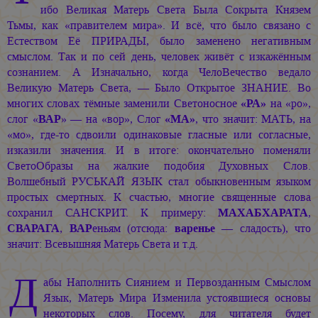
ибо Великая Матерь Света Была Сокрыта Князем
Тьмы, как «правителем мира». И всё, что было связано с
Естеством Её ПРИРАДЫ, было заменено негативным
смыслом. Так и по сей день, человек живёт с изкажённым
сознанием. А Изначально, когда ЧелоВечество ведало
Великую Матерь Света, — Было Открытое ЗНАНИЕ. Во
многих словах тёмные заменили Светоносное
«РА»
на «ро»,
слог «
ВАР
» — на «вор», Слог
«МА»
, что значит: МАТЬ, на
«мо», где-то сдвоили одинаковые гласные или согласные,
изказили значения. И в итоге: окончательно поменяли
СветоОбразы на жалкие подобия Духовных Слов.
Волшебный РУСЬКАЙ ЯЗЫК стал обыкновенным языком
простых смертных. К счастью, многие священные слова
сохранил САНСКРИТ. К примеру:
МАХАБХАРАТА
,
СВАРАГА
,
ВАР
еньям (отсюда:
варенье
— сладость), что
значит: Всевышняя Матерь Света и т.д.
Д
абы Наполнить Сиянием и Первозданным Смыслом
Язык, Матерь Мира Изменила устоявшиеся основы
некоторых слов. Посему, для читателя будет