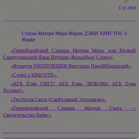
5.11.2016
Статьи Матери Мира
Марии ДЭВИ ХРИСТОС
о
Языке:
«Гиперборейский Словарь Матери Мира, или РАдной
Сириусианский Язык Нетеров
(Волшебное Слово)
»
,
«Формула ОЗОЛОЧЕНИЯ Виктории ПреобРАженской»
,
«Слово о КРАСОТЕ»
,
«
А
Z
Ъ
Есмь СВЕТ!
А
Z
Ъ
Есмь ЛЮБОВЬ!
А
Z
Ъ
Есмь
Истина!»
,
«ТеоЛогия Света (СакРАльный Эзотеризм)»
,
«Гиперборейский Словарь Матери Света —
Свидетельство Небес»
.