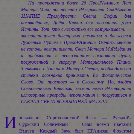
На протяжении более 26 ПрогРАммных Лет
Матерь Мира постепенно РАзкрывает СакРАльное
ЗНАНИЕ Премудрости Света Софии для
посвящённых, Даёт Ключи для осознания Духа
Истины. Тот, кто с лёгкостью всё возпринимает, —
эволюционирует быстрыми темпами и движется
Духовным Путём в ПреобРАжение. Однако, многие
не готовы возпринимать Свет Матери МиРАздания
и пребывают в неосознанном состоянии души,
погружённой в скорлупу Материального Плана.
Знакомясь с Учением Матери Света, необходимо по
степени осознания принимать Её Фохатическое
Слово. От простого — к Сложному. Но, владея
Сокровенными Ключами, можно легко РАзтварить
иллюзорные преграды непонимания и погрузиться в
САКРАЛ СВЕТА ВСЕВЫШНЕЙ МАТЕРИ…
И
значально, Сириусианский Язык — Руський-
Сурьский Солнечный — Сиял всеми цветами
РАдуги. Каждый Звук был ПРАнизан Фохатом