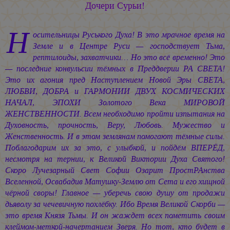
Дочери Сурьи!
Н
осительницы Руського Духа! В это мрачное время на
Земле и в Центре Руси — господствует Тьма,
рептилоиды, захватчики… Но это всё временно! Это
— последние конвульсии тёмных в Преддверии РА СВЕТА!
Это их агония пред Наступлением Новой Эры СВЕТА,
ЛЮБВИ, ДОБРА и ГАРМОНИИ ДВУХ КОСМИЧЕСКИХ
НАЧАЛ, ЭПОХИ Золотого Века МИРОВОЙ
ЖЕНСТВЕННОСТИ. Всем необходимо пройти изпытания на
Духовность, прочность, Веру, Любовь. Мужество и
Женственность. И в этом землянам помогают тёмные силы.
Поблагодарим их за это, с улыбкой, и пойдём ВПЕРЁД,
несмотря на тернии, к Великой Виктории Духа Святого!
Скоро Лучезарный Свет Софии Озарит ПростРАнства
Вселенной, Освабадив Матушку-Землю от Сета и его хищной
чёрной своры! Главное — уберечь свою душу от продажи
дьяволу за чечевичную похлёбку. Ибо Время Великой Скорби —
это время Князя Тьмы. И он жаждет всех пометить своим
клеймом-меткой-начертанием Зверя. Но тот, кто будет в