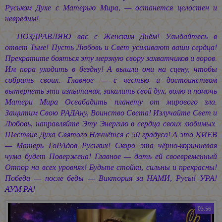
Руськом Духе с Матерью Мира, — останется целостен и
невредим!
ПОЗДРАВЛЯЮ вас с Женским Днём! Улыбайтесь в
ответ Тьме! Пусть Любовь и Свет усиливают ваши сердца!
Прекратите бояться эту мерзкую свору захватчиков и воров.
Им пора уходить в бездну! А вышли они на сцену, чтобы
собрать своих. Главное — с честью и достоинством
вытерпеть эти изпытания, закалить свой дух, волю и помочь
Матери Мира Освабадить планету от мирового зла.
Защитим Свою РАДАну, Воинство Света! Излучайте Свет и
Любовь, направляйте Эту Энергию в сердца своих любимых.
Шествие Духа Святого Начнётся с 50 градуса! А это КИЕВ
— Матерь ГоРАдов Руських! Скоро эта чёрно-коричневая
чума будет Повержена! Главное — дать ей своевременный
Отпор на всех уровнях! Будьте стойки, сильны и прекрасны!
Победа — после беды — Виктория за НАМИ, Русы! УРА!
АУМ РА!
03:56