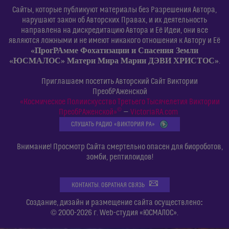
Сайты, которые публикуют материалы без Разрешения Автора,
нарушают закон об Авторских Правах, и их деятельность
направлена на дискредитацию Автора и Её Идеи, они все
являются ложными и не имеют никакого отношения к Автору и Её
«ПрогРАмме Фохатизации и Спасения Земли
«ЮСМАЛОС» Матери Мира Марии ДЭВИ ХРИСТОС»
.
Приглашаем посетить Авторский Сайт Виктории
ПреобРАженской
«Космическое Полиискусство Третьего Тысячелетия Виктории
©
ПреобРАженской»
—
VictoriaRA.com
СЛУШАТЬ РАДИО «ВИКТОРИЯ РА»
Внимание! Просмотр Сайта смертельно опасен для биороботов,
зомби, рептилоидов!
КОНТАКТЫ. ОБРАТНАЯ СВЯЗЬ
:
Создание, дизайн и размещение сайта осуществлено
© 2000-2026 г. Web-студия «ЮСМАЛОС».