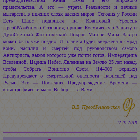
предводительством Князя Тьмы и его мирового
правительства. А это — утрата Реальности и вечные
мытарства в нижних слоях адских миров. Сегодня у России
Есть Шанс подняться на Квантовый Уровень
ПреобРАжённого Сознания, приняв Космическую Защиту и
ДухоСветный Фохатический Покров Матери Мира. Завтра
может быть уже поздно. И планета будет ввержена в смрад
войн, насилия и смертей под руководством самого
Антихриста, выход которого уже почти готов. Императрица
Вселенной, Царица Небес, Явленная на Землю 25 лет назад,
чтобы Собрать Воинство Света (144000 верных)
Предупреждает о смертельной опасности, нависшей над
Русью. Это — Последнее Предупреждение. Времени —
катастрофически мало. Выбор — за Вами.
В.В. ПреобРАженская
12.01.2015