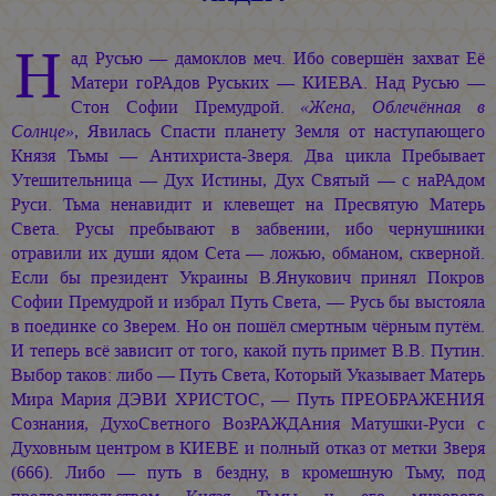
Н
ад Русью — дамоклов меч. Ибо совершён захват Её
Матери гоРАдов Руських — КИЕВА. Над Русью —
Стон Софии Премудрой.
«Жена, Облечённая в
Солнце»
, Явилась Спасти планету Земля от наступающего
Князя Тьмы — Антихриста-Зверя. Два цикла Пребывает
Утешительница — Дух Истины, Дух Святый — с наРАдом
Руси. Тьма ненавидит и клевещет на Пресвятую Матерь
Света. Русы пребывают в забвении, ибо чернушники
отравили их души ядом Сета — ложью, обманом, скверной.
Если бы президент Украины В.Янукович принял Покров
Софии Премудрой и избрал Путь Света, — Русь бы выстояла
в поединке со Зверем. Но он пошёл смертным чёрным путём.
И теперь всё зависит от того, какой путь примет В.В. Путин.
Выбор таков: либо — Путь Света, Который Указывает Матерь
Мира
Мария ДЭВИ ХРИСТОС, —
Путь ПРЕОБРАЖЕНИЯ
Сознания, ДухоСветного ВозРАЖДАния Матушки-Руси с
Духовным центром в КИЕВЕ и полный отказ от метки Зверя
(666). Либо — путь в бездну, в кромешную Тьму, под