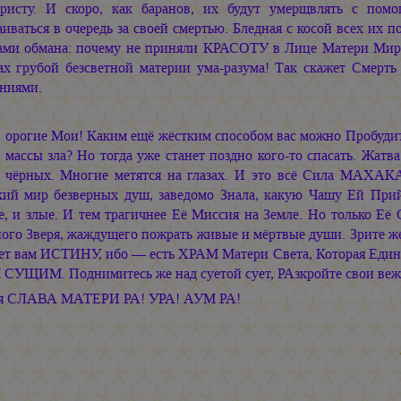
ристу. И скоро, как баранов, их будут умерщвлять с по
иваться в очередь за своей смертью. Бледная с косой всех их п
ами обмана: почему не приняли КРАСОТУ в Лице Матери Мира,
ах грубой безсветной материи ума-разума! Так скажет Смерть
аниями.
орогие Мои! Каким ещё жёстким способом вас можно Пробудит
массы зла? Но тогда уже станет поздно кого-то спасать. Жат
чёрных. Многие метятся на глазах. И это всё Сила МАХАК
кий мир безверных душ, заведомо Знала, какую Чашу Ей Прий
е, и злые. И тем трагичнее Её Миссия на Земле. Но только 
ого Зверя, жаждущего пожрать живые и мёртвые души. Зрите же
ет вам ИСТИНУ, ибо — есть ХРАМ Матери Света, Которая Еди
СУЩИМ. Поднимитесь же над суетой сует, РАзкройте свои ве
я СЛАВА МАТЕРИ РА! УРА!
АУМ РА!