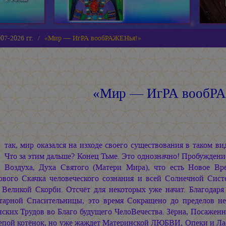
07-2026 гг.
«Мир — ИгРА вообРАЖЕНья!»
«Мир — ИгРА вообР
И
так, мир оказался на изходе своего существования в таком ви
Что за этим дальше? Конец Тьме. Это однозначно! Пробужден
Воздуха, Духа Святого (Матери Мира), что есть Новое Вр
ового Скачка человеческого сознания и всей Солнечной Сист
 Великой Скорби. Отсчёт для некоторых уже начат. Благода
тарной Спасительницы, это время Сокращено до пределов 
ских Трудов во Благо будущего ЧелоВечества. Зёрна, Посаженн
епой котёнок, но уже жаждет Материнской ЛЮБВИ, Опеки и Ласк