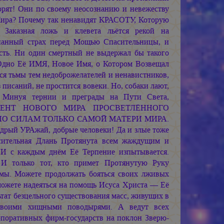
орят! Они по своему неосознанию и невежеству
 Мира? Почему так ненавидят КРАСОТУ, Которую
. Заказная ложь и клевета льётся рекой на
нанный страх перед Мощью Спасительницы, и
ть. Ни один смертный не выдержал бы такого
Одно Её ИМЯ, Новое Имя, о Котором Возвещал
ся тьмы тем недоброжелателей и ненавистников,
 писаний, не простится вовеки. Но, собаки лают,
, Минуя тернии и преграды на Пути Света,
НТ НОВОГО МИРА ПРОСВЕТЛЁННОГО
 ПО СИЛАМ ТОЛЬКО САМОЙ МАТЕРИ МИРА.
дрый УРАжай, добрые человеки! Да и злые тоже
сительная Длань Протянута всем жаждущим и
 И с каждым днём Её Терпение изпытывается.
 И только тот, кто примет Протянутую Руку
мы. Можете продолжать бояться своих лживых
можете надеяться на помощь Исуса Христа — Её
ьтат безцельного существования масс, живущих в
 своими хищными поводырями. А ведут всех
рпоративных фирм-государств на поклон Зверю-