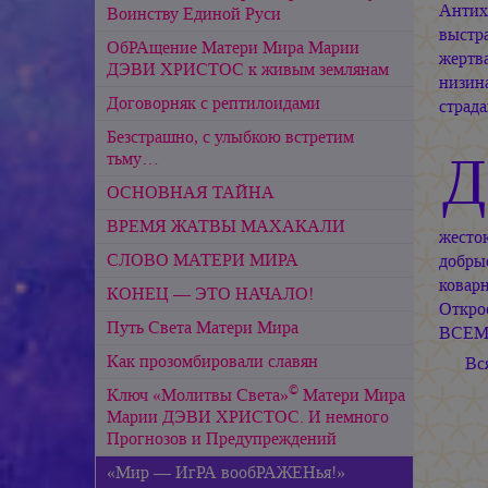
Антих
Воинству Единой Руси
выстра
ОбРАщение Матери Мира Марии
жертв
ДЭВИ ХРИСТОС к живым землянам
низин
Договорняк с рептилоидами
страд
Безстрашно, с улыбкою встретим
Д
тьму…
ОСНОВНАЯ ТАЙНА
ВРЕМЯ ЖАТВЫ МАХАКАЛИ
жесто
СЛОВО МАТЕРИ МИРА
добры
коварн
КОНЕЦ — ЭТО НАЧАЛО!
Откро
Путь Света Матери Мира
ВСЕМ 
Как прозомбировали славян
Вс
©
Ключ «Молитвы Света»
Матери Мира
Марии ДЭВИ ХРИСТОС. И немного
Прогнозов и Предупреждений
«Мир — ИгРА вообРАЖЕНья!»