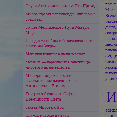
позна
Слуги Антихриста готовят Его Приход
Матер
Миром правят рептилоиды, или чужие
Вселе
среди вас
челов
души,
35 Лет Мессианского Пути Матери
Мира
совер
но он
Парадигма войны и безчеловечности
много
«системы Зверь»
раков
Манипулятивные качели тёмных
око; -
у
следст
Украина — кармическая заложница
мирового правительства
наказ
вытек
Мистерия мирового зла и
уничт
окончательное падение Зверя-
Антихриста и Его слуг
Ещё раз о Сущности Софии
Премудрости Света
Захват Мировых Вод
осле
Служители Ада на Руси
прини