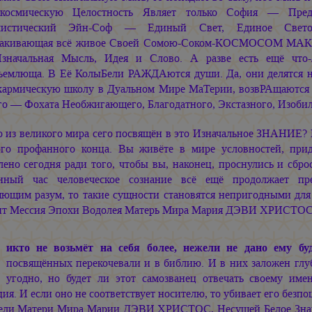
космическую Целостность Являет только
София —
Пред
листический
Эйн-Соф —
Единый Свет, Единое Свет
акивающая всё живое Своей
Сомою-Соком-КОСМОСОМ
МАКО
значальная Мысль, Идея и Слово. А разве есть ещё чт
ъемлюща. В Её КолыБели РАЖДАются души. Да, они делятся на
кармическую школу в Дуальном Мире МаТерии, возвРАщаютс
го — Фохата Необжигающего, Благодатного, Экстазного, Изобил
о из великого мира сего посвящён в это Изначальное ЗНАНИЕ?
ого профанного конца. Вы живёте в мире условностей, пр
ено сегодня ради того, чтобы вы, наконец, проснулись и сбро
нный час человеческое сознание всё ещё продолжает пре
яющим разум, то такие сущности становятся непригодными дл
ит Мессия Эпохи Водолея Матерь Мира
Мария ДЭВИ ХРИСТОС
Н
икто не возьмёт на себя более, нежели не дано ему б
посвящённых перекочевали и в библию. И в них заложен гл
угодно, но будет ли этот самозванец отвечать своему и
ия. И если оно не соответствует носителю, то убивает его безпо
ели Матери Мира
Марии ДЭВИ ХРИСТОС,
Несущей Белое Зн