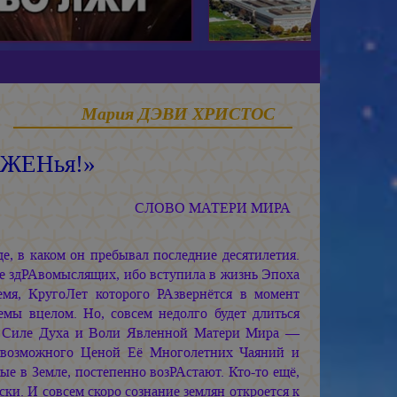
Мария ДЭВИ ХРИСТОС
АЖЕНья!»
СЛОВО МАТЕРИ МИРА
де, в каком он пребывал последние десятилетия.
ие здРАвомыслящих, ибо вступила в жизнь Эпоха
емя, КругоЛет которого РАзвернётся в момент
емы вцелом. Но, совсем недолго будет длиться
ря Силе Духа и Воли Явленной Матери Мира —
невозможного Ценой Её Многолетних Чаяний и
ые в Земле, постепенно возРАстают. Кто-то ещё,
и. И совсем скоро сознание землян откроется к