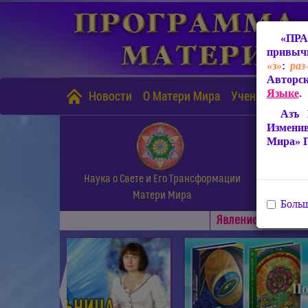
«ПРА
привычн
«з»
:
раз
Авторск
Языке
.
Новости
О Матери Мира
Учение Матери
Азъ 
Измени
Мира» 
Наука о Свете и Его Трансформации
Матери Мира
Больш
Явлениe Матери М
◄