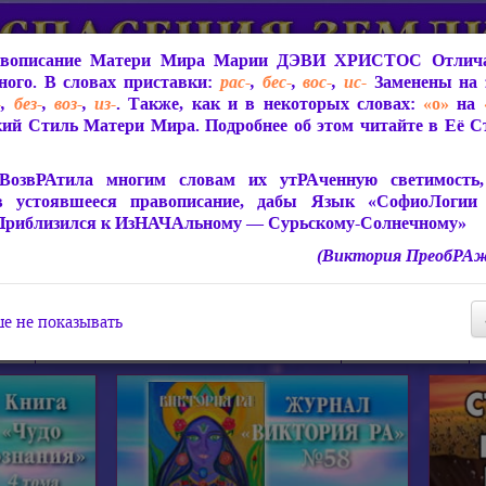
вописание Матери Мира
Марии ДЭВИ ХРИСТОС
Отлича
ого. В словах приставки:
рас-
,
бес-
,
вос-
,
ис-
Заменены на 
-
,
без-
,
воз-
,
из-
. Также, как и в некоторых словах:
«о»
на
ий Стиль Матери Мира. Подробнее об этом читайте в Её 
 Мира
О ПрогРАмме «ЮСМАЛОС»
Библиотека
Защит
ВозвРАтила многим словам их утРАченную светимость, 
в устоявшееся правописание, дабы Язык «СофиоЛогии
Приблизился к ИзНАЧАльному — Сурьскому-Солнечному»
(Виктория ПреобРАж
СофиоЛогия Матери Мира
Живое Слово Матери Мир
Статьи, Книги, Видео, Аудио 
е не показывать
ира
Пророчества о Явлении Матери Мира
Молитва Света