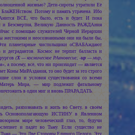
олноценной жизнью? Дети-сироты утратили Её
 БлаЖЕНством. Потому и память утрачена. Ибо
нится ВСЁ, что было, есть и будет. И пока
ти и Безсмертия, Великую Данность РАЖДАния
Сейчас с помощью служителей Чёрной Иерархии
бы жестокими и неосознанными они ни были бы,
 Эти планетарные чистильщики оСВАБАждают
 и деградантов. Космос не терпит балласта и
ирургов
(
Х
— космическое РАвновесие; -
ир
— мир,
я»
, а посему, всё, что ни произходит — является
ет Коны МиРАздания, то оно будет за это строго
зшие слои и условия существования со всеми
а Матерь Мира, — мир подлежит фатальному
Уничтожить в один миг и вновь ПРАРАДАТЬ.
еть, разпознавать и жить во Свету, в своём
инять Основополагающую ИСТИНУ в Явленном
юзорном мире человеческий глаз, то, будучи
слепнет и падёт во Тьму. Если существо не
и Тьма — Это Две Стороны Единого Целого. Эту