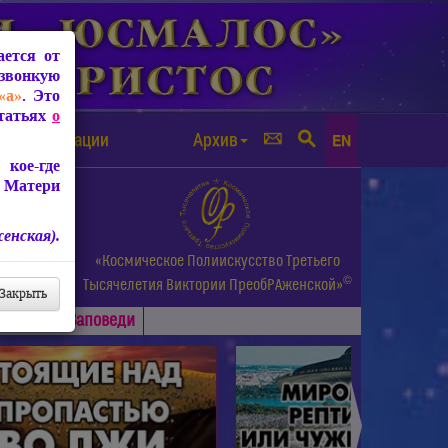
ется от
звонкую
«а»
. Это
Статьях
о
а от чипизации
Архив
EN
кое-где
 Матери
енская).
а.
«Космическое Полиискусство Третьего
©
и др.
Тысячелетия
Виктории ПреобРАженской»
Закрыть
Основные
Заповеди
►