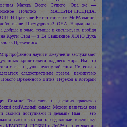
вечная Матерь Всего Сущего. Она же —
оносное Полотно —
МАТЕРИЯ-ЛЮЦИДА,
Ш. И Превыше Её нет ничего в МиРАздании.
о-либо выше Премудрости? ОНА Надмирна и
 добрые и злые, тёмные и светлые, но, пройдя
я на Круги Своя — в Её Священное ЛОНО Духа
ьного, Превечного!
 Мир профанной науки и лжеучений заслуживает
идуманных кривителями падшего мира. Им это
сили с глаз и души пелену забвения. Но, если в
даваться сладострастным грёзам, неминуемо
я Нового Временного Витка, Переход в Который
.
удет Свыше!
Эти слова из древних трактатов
убокий сакРАльный смысл. Можно назваться кем
мени своими поступками и делами? Имя — это
щадно и жестоко, просто раздавливает в лепёшку.
амя КРАСОТЫ, ЛЮБВИ и ДобРА на протяжении