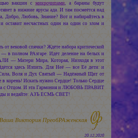
мощью вакцин с
микрочипами
, а бараны будут
отянет в нижние ярусы ада. И там посмеётся над
 Добро, Любовь, Знание? Вот и набирайтесь в
 и оставит несчастных один на один со злом и
ь от вековой спячки? Ждёте набора критической
ва — в полном РАзгаре. Идёт деление на белых и
АЛИ — Матери Мира, Которая, Низходя в этот
дётся здесь Изпить. Для Неё — все Её дети: и
Её Сила, Воля и Дух Святый — Надёжный Щит от
 в корень! Искать нужно Сердце! Только Сердце
на с Отцом. И эта Гармония и ЛЮБОВЬ ПРАВИТ
жды и ведайте: АЗЪ ЕСМЬ СВЕТ!
Ваша Виктория ПреобРАженская
20.12.2020