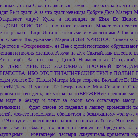
ненных Лет на Своей славянской земле — не осознают, что тв
идят Её и хулят. А за что хулят невежды Добрые Дела Матери
Открывает миру? Хулят и ненавидят за
Имя Её Новое
ю ДЭВИ ХРИСТОС
с прошлого столетия. Может это неосоз
е сокрывают Лицо Истины ложными измышлениями? Так и ес
инга, какой Выдерживает
Мария ДЭВИ ХРИСТОС.
Только за 
Христос в
«Откровении»
, на Неё с хулой постоянно обрушивают
стиан и прочих слепцов. А хула на Дух Святый, как известно из
Аван идёт. За эти годы, Ценой Неимоверных Страданий
ИЯ ДЭВИ ХРИСТОС
ЗАЛОЖИЛА ПРОЧНЫЙ ФУНДАМЕ
ВЕЧЕСТВА, ИБО ЭТОТ ТИТАНИЧЕСКИЙ ТРУД и ПОДВИГ
одам узнаете Её. Плоды Матери Мира созрели. Вкушайте Её Ще
е отВЕДать. И учтите: Её Безграничное МилоСердие и Спа
дущим по сей день, несмотря на отВЕР
ЖЕН
ие грешниками.
ы идут в бездну и тянут за собой всю остальную массу.
тельницы — будет спасён от падения в лавину кромешной ть
телей, можете продолжать обращаться к безымянному
«отцу»
, 
ет! Это тупик вашего неосознанного состояния бытия. Это резул
ьной лжи и обмане, по инерции безцельно бредущих за
олушарных —
контактёры, пастыри, лжеучителя, кривители ко