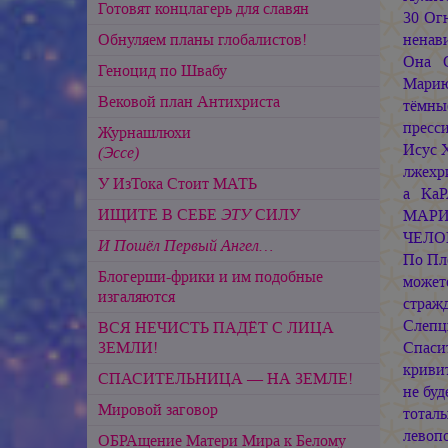
Готовят концлагерь для славян
30 Ог
Обнуляем планы глобалистов!
ненав
Она 
Геноцид по Швабу
Мари
Вековой план Антихриста
тёмны
пресс
Журнашлюхи
Исус 
(Эссе)
лжехри
У ИзТока Стоит МАТЬ
а КаР
ИЩИТЕ В СЕБЕ
ЭТУ
СИЛУ
МАР
ЧЕЛО
И Пошёл Первый Ангел…
По Пл
Блогерши-фрики и им подобные
может
изгаляются
страж
Слепц
ВСЯ НЕЧИСТЬ ПАДЁТ С ЛИЦА
ЗЕМЛИ!
Спаси
криви
СПАСИТЕЛЬНИЦА — НА ЗЕМЛЕ!
не буд
Мировой заговор
тотал
левоп
ОБРАщение Матери Мира к Белому