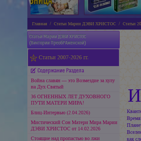
Главная
Статьи Марии ДЭВИ ХРИСТОС
Статьи 20
Статьи
Марии ДЭВИ ХРИСТОС
(Виктории ПреобРАженской)
Статьи 2007-2026 гг.
Содержание Раздела
Война славян — это Возмездие за хулу
на Дух Святый
36 ОГНЕННЫХ ЛЕТ ДУХОВНОГО
ПУТИ МАТЕРИ МИРА!
Квант
Блиц-Интервью (2.04.2026)
Время
Мистический Сон Матери Мира Марии
Плане
ДЭВИ ХРИСТОС от 14.02.2026
Вселен
Стоящие над пропастью во лжи
как сл