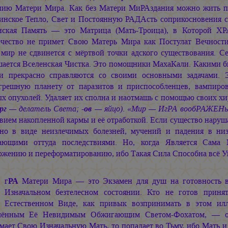
нию Матери Мира. Как без Матери МиРАздания можно жить п
инское Тепло, Свет и Постоянную РАДАсть соприкосновения с
нская Память — это Матрица
(Мать-Троица),
в Которой ХРА
ечество не примет Свою Матерь Мира как Постулат Вечнос
 мир не сдвинется с мёртвой точки адского существования. 
шается Вселенская Чистка. Это помощники МахаКали. Какими 
и прекрасно справляются со своими основными задачами.
грешную планету от паразитов и приспособленцев, вампиров
ых опухолей. Удаляет их сполна и наотмашь с помощью своих х
рг
— делатель Света; -
ов
— яйцо)
.
«Мир — ИгРА вообРАЖЕНь
вием накопленной кармы и её отработкой. Если существо наруша
ано в виде неизлечимых болезней, мучений и падения в ни
ающими оттуда последствиями. Но, когда Является Сам
ожению и переформатированию, ибо Такая Сила Способна всё 
И
г
РА
Матери Мира — это Экзамен для душ на готовность вид
Изначальном безтелесном состоянии. Кто не готов пр
Естественном Виде, как привык возпринимать в этом илл
плённым Её Невидимым Обжигающим
Светом-Фохатом, —
о
мает Свою Изначальную Мать, то попадает во Тьму, ибо Мать 