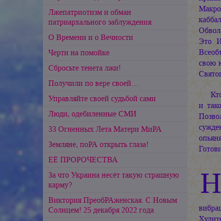
Макро
Лжепатриотизм и обман
кабба
патриархального заблуждения
Обвол
О Времени и о Вечности
Это И
Всеоб
Черти на помойке
свою 
Сбросьте тенета лжи!
Свято
Получили по вере своей…
Кт
Управляйте своей судьбой сами
и так
Люди, одебиленные СМИ
Позвол
сужде
33 Огненных Лета Матери МиРА
опьян
Земляне, поРА открыть глаза!
Готов
ЕЁ ПРОРОЧЕСТВА
За что Украина несёт такую страшную
карму?
Виктория ПреобРАженская. С Новым
вибрац
Солнцем! 25 декабря 2022 года
Хулит