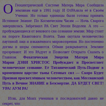
О
Геоцентрической Системе Матерь Мира Сообщила
землянам ещё в 1991 году. И ОтРАзила её в Своём
Учении. Но только единицы были готовы принять
Истинное Знание. По Космическим Часам — Ночь Сварога
завершилась. Забрезжил РА Свет Эпохи Водолея. А это —
пробуждающееся от векового сна сознание землян. Мир стоит
на пороге Квантового Взлёта. Тьма окутала человечество
паутиной лжи и изкажённого мировоззрения. Но постепенно
догмы и шоры снимаются. Обман разкрывается. Земляне
прозревают. И это РАдует и Позволяет Открыто Сказать о
Главном.
Фохатическая Энергия Матери Мира
Марии ДЭВИ ХРИСТОС
Пробуждает и Просветляет
человеческое сознание. Её Титанический Путь-Подвиг в
кромешном царстве тьмы Сетовых сил — Скоро Будет
Признан просветлённым человечеством, как Мессианский
Путь в Вечное ЗНАНИЕ и Безсмертие. ДА БУДЕТ СВЕТ!
УРА! АУМ РА!
Итак, для Моих учеников и последователей давно не
секрет, что: