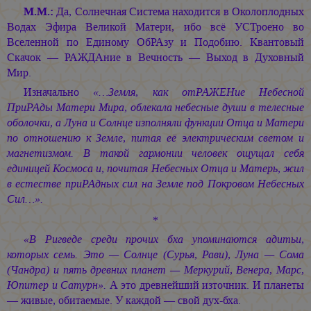
М.М.:
Да, Солнечная Система находится в Околоплодных
Водах Эфира Великой Матери, ибо всё УСТроено во
Вселенной по Единому ОбРАзу и Подобию. Квантовый
Скачок — РАЖДАние в Вечность — Выход в Духовный
Мир.
Изначально
«…Земля, как отРАЖЕНие Небесной
ПриРАды Матери Мира, облекала небесные души в телесные
оболочки, а Луна и Солнце изполняли функции Отца и Матери
по отношению к Земле, питая её электрическим светом и
магнетизмом. В такой гармонии человек ощущал себя
единицей Космоса и, почитая Небесных Отца и Матерь, жил
в естестве приРАдных сил на Земле под Покровом Небесных
Сил…».
*
«В Ригведе среди прочих бха упоминаются адитьи,
которых семь. Это — Солнце (Сурья, Рави), Луна — Сома
(Чандра) и пять древних планет — Меркурий, Венера, Марс,
Юпитер и Сатурн».
А это древнейший източник. И планеты
— живые, обитаемые. У каждой — свой дух-бха.