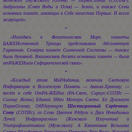
Женского (Мужского) (Огонь) — ПервоСолнца (СОЛАР),
Андрогины (Союз Воды и Огня) — Земли, а также Семи
основных планет, имеющих в Себе качества Первых. И всего
живущего».
*
«Находясь в Фохатическом Мире, планеты
БАЖЕНственной Троицы представляли Абсолютную
Гармонию. Семёрка планет Солнечной Системы — также
была духовной. Взаимосвязь десяти основных планет — была
отРАЖЕНием Сефиротической связи».
*
«Каждый атом МиРАздания, включая Световую
Информацию и Вселенскую Память — Акаша-Хронику, —
несёт в себе ОтРА-ЖЕНие (РА-Свет, Сириус-СОТИс —
Солнце Жены) Единой Идеи Матери Света. Её Дуальную
ПервоОснову, ОбРАзующую
Шестигранный Сердечник-
Соту
(СОТИс), из Семи Цветов РАдуги и Двух Невидимых
Лучей: Инфракрасного (Женского Излучения) и
Ультрафиолетового (Мужского). А Квантовая Вспышка
Света РАждается Торическим Потоком Двух Волн: Женской