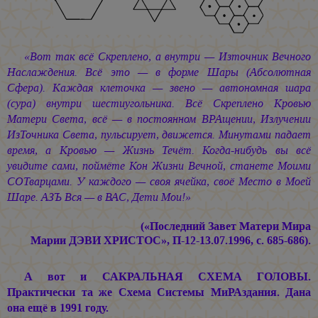
«Вот так всё Скреплено, а внутри — Източник Вечного
Наслаждения. Всё это — в форме Шары (Абсолютная
Сфера). Каждая клеточка — звено — автономная шара
(сура) внутри шестиугольника. Всё Скреплено Кровью
Матери Света, всё — в постоянном ВРАщении, Излучении
ИзТочника Света, пульсирует, движется. Минутами падает
время, а Кровью — Жизнь Течёт. Когда-нибудь вы всё
увидите сами, поймёте Кон Жизни Вечной, станете Моими
СОТварцами. У каждого — своя ячейка, своё Место в Моей
Шаре. АЗЪ Вся — в ВАС, Дети Мои!»
(«Последний Завет Матери Мира
Марии ДЭВИ ХРИСТОС»,
П-12-13.07.1996, с. 685-686).
А вот и САКРАЛЬНАЯ СХЕМА ГОЛОВЫ.
Практически та же Схема Системы МиРАздания. Дана
она ещё в 1991 году.