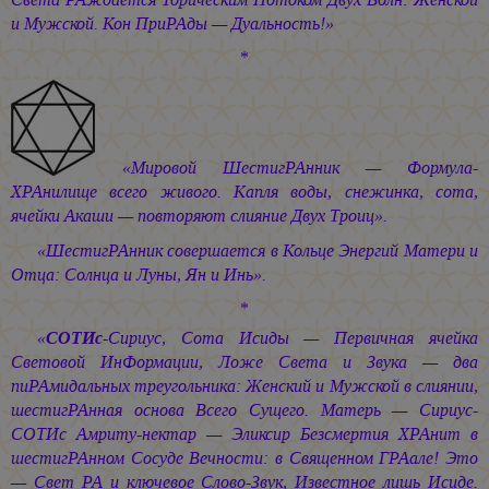
и Мужской. Кон ПриРАды — Дуальность!»
*
«Мировой ШестигРАнник — Формула-
ХРАнилище всего живого. Капля воды, снежинка, сота,
ячейки Акаши — повторяют слияние Двух Троиц».
«ШестигРАнник совершается в Кольце Энергий Матери и
Отца: Солнца и Луны, Ян и Инь».
*
«
СОТИс
-Сириус, Сота Исиды — Первичная ячейка
Световой ИнФормации, Ложе Света и Звука — два
пиРАмидальных треугольника: Женский и Мужской в слиянии,
шестигРАнная основа Всего Сущего. Матерь — Сириус-
СОТИс Амриту-нектар — Эликсир Безсмертия ХРАнит в
шестигРАнном Сосуде Вечности: в Священном ГРАале! Это
— Свет РА и ключевое Слово-Звук, Известное лишь Исиде.