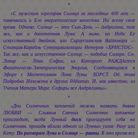
*
«С мужским эгрегором Солнца за последние 400 лет —
поменялись и Его энергетические качества. Но всему своё
время. Однако, Солнце — это Сын-Дочь — Андрогина, так
же, как и допотопная Луна. А ныне, на Небе Её
искусственный двойник, или Сириусианская Вайтмара —
Станция-Корабль Суперцивилизации Нетеров «ХРИСТОС».
Так же, как и искусственное Солнце — подобие Солара. Со-
Лонце — Лоно Софии, из Которого РАЖДАется
Фохатическо-Электрическая Энергия, Соединяющаяся в
Эфире с Магнетизмом Лона Луны: ХОРСТ. Об этом
Подробно Изложено в других РАботах. И, как известно, из
Учения Матери Мира: Сефиры все Андрогинны».
*
«Дни Солнечных затмений можно назвать днями
ЛЮБВИ — Слияния Светил. Солнечное затмение
произходит, когда Лунный
диск
проецирует себя на
Солнечном, проходя вблизи одного из Лунных узлов: Раху или
Кету.
По размерам Луна и Солнце — равны
. В это время все