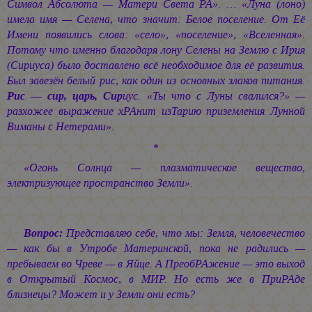
Символ Абсолюта — Матери Света РА». … «Луна (лоно)
имела имя — Селена, что значит: Белое поселение. От Её
Имени появились слова: «село», «поселение», «Вселенная».
Потому что именно благодаря лону Селены на Землю с Ирия
(Сириуса) было доставлено всё необходимое для её развития.
Был завезён белый рис, как один из основных злаков питания.
Рис — сир, царь, Сир
иус. «Ты что с Луны свалился?» —
разхожее выражение хРАнит изТарию приземления Лунной
Виманы с Нетерами».
*
«Огонь Солнца — плазматическое вещество,
электризующее пространство Земли».
Вопрос:
Представляю себе, что мы: Земля, человечество
— как бы в Утробе Материнской, пока не радились —
пребываем во Чреве — в Яйце. А ПреобРАжение — это выход
в Открытый Космос, в МИР. Но есть же в ПриРАде
близнецы? Может и у Земли они есть?