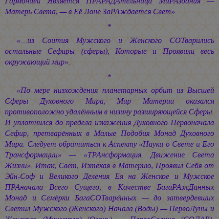
Гармонией Является ПРАРАДАтельница МиРАздания —
Матерь Света, — в Её Лоне ЗаРАждается Свет».
*
«…из Соития Мужского и Женского СОТварились
остальные Сефиры (сферы), Которые и Проявили весь
окружающий мир».
*
«По мере низхождения планетарных орбит из Высшей
Сферы Духовного Мира, Мир Материи оказался
противоположно удалённым в низину разширяющейся Сферы.
И уплотнился до предела изкажения Духовного Первоначала
Сефир, претварённых в Малые Подобия Монад Духовного
Мира. Следует обратиться к Аспекту «Науки о Свете и Его
Трансформации» — «ТРАнсформация. Движение Света
Жизни». Итак, Свет, Изтекая в Материю, Проявил Себя от
Эйн-Соф и Великого Деления Ея на Женское и Мужское
ПРАначала Всего Сущего, в Качестве БагаРАжДанных
Монад и Семёрки БагаСОТварённых — до затвердевших
Светил Мужского (Женского) Начала (Воды) — ПервоЛуны и