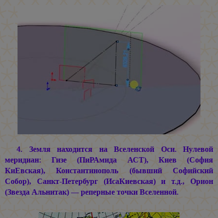
4. Земля находится на Вселенской Оси. Нулевой
меридиан: Гизе (ПиРАмида АСТ), Киев (София
КиЕвская), Константинополь (бывший Софийский
Собор), Санкт-Петербург (ИсаКиевская) и т.д., Орион
(Звезда Альнитак) — реперные точки Вселенной.