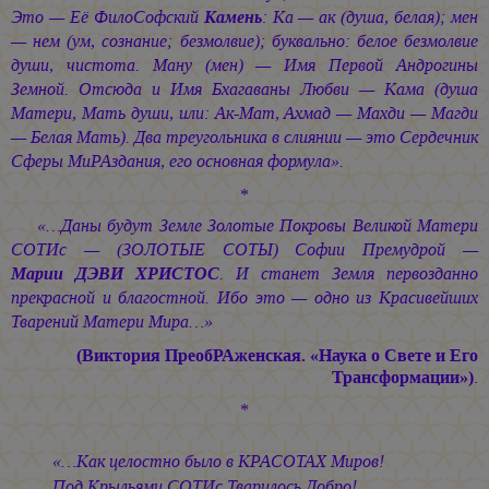
Это — Её ФилоСофский
Камень
: Ка — ак (душа, белая); мен
— нем (ум, сознание; безмолвие); буквально: белое безмолвие
души, чистота. Ману (мен) — Имя Первой Андрогины
Земной. Отсюда и Имя Бхагаваны Любви — Кама (душа
Матери, Мать души, или: Ак-Мат, Ахмад — Махди — Магди
— Белая Мать). Два треугольника в слиянии — это Сердечник
Сферы МиРАздания, его основная формула».
*
«…Даны будут Земле Золотые Покровы Великой Матери
СОТИс — (ЗОЛОТЫЕ СОТЫ) Софии Премудрой —
Марии ДЭВИ ХРИСТОС
.
И станет Земля первозданно
прекрасной и благостной. Ибо это — одно из Красивейших
Тварений Матери Мира…»
(Виктория ПреобРАженская. «Наука о Свете и Его
Трансформации»)
.
*
«…Как целостно было в КРАСОТАХ Миров!
Под Крыльями СОТИс Тварилось Добро!