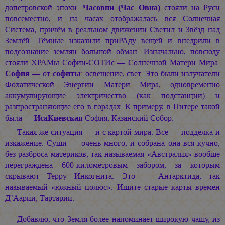
допетровской эпохи.
Часовни (Час Овна)
стояли на Руси
повсеместно, и на часах отображалась вся Солнечная
Система, причём в реальном движении Светил и Звёзд над
Землёй. Тёмные изказили приРАду вещей и внедрили в
подсознание землян большой обман. Изначально, повсюду
стояли ХРАМы Софии-СОТИс — Солнечной Матери Мира.
София
— от
софиты
: освещение, свет. Это были излучатели
Фохатической Энергии Матери Мира, одновременно
аккумулирующие электричество (как подстанции) и
разпространяющие его в горадах. К примеру, в Питере такой
была —
ИсаКиевская
София, Казанский Собор.
Такая же ситуация — и с картой мира. Всё — подделка и
изкажение. Суши — очень много, и собрана она вся кучно,
без разброса материков, так называемая «Австралия» вообще
переграждена 600-километровым забором, за которым
скрывают Терру Инкогнита. Это — Антарктида, так
называемый «южный полюс». Ищите старые карты времён
Д’Аари
и, Тартарии.
Добавлю, что Земля более напоминает широкую чашу, из