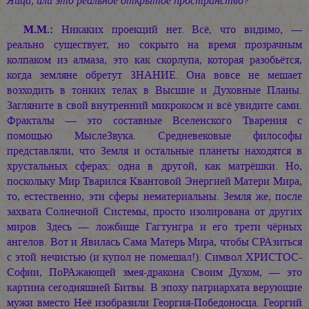
Яйца, или это реальное открытое пространство?
М.М.:
Никаких проекций нет. Всё, что видимо, —
реально существует, но сокрыто на время прозрачным
колпаком из алмаза, это как скорлупа, которая разобьётся,
когда земляне обретут ЗНАНИЕ. Она вовсе не мешает
возходить в тонких телах в Высшие и Духовные Планы.
Загляните в свой внутренний микрокосм и всё увидите сами.
Фракталы — это составные Вселенского Тварения с
помощью МыслеЗвука. Средневековые философы
представляли, что Земля и остальные планеты находятся в
хрустальных сферах: одна в другой, как матрёшки. Но,
поскольку Мир Тварился Квантовой Энергией Матери Мира,
то, естественно, эти сферы нематериальны. Земля же, после
захвата Солнечной Системы, просто изолирована от других
миров. Здесь — ложбище Гагтунгра и его трети чёрных
ангелов. Вот и Явилась Сама Матерь Мира, чтобы СРАзиться
с этой нечистью (и купол не помешал!). Символ ХРИСТОС-
Софии, ПоРАжающей змея-дракона Своим Духом, — это
картина сегодняшней Битвы. В эпоху патриархата верующие
мужи вместо Неё изобразили Георгия-Победоносца. Георгий