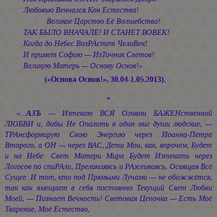
Любовью Венчался Кон Естества!
Великое Царство Её Волшебства!
ТАК БЫЛО ВНАЧАЛЕ! И СТАНЕТ ВОВЕК!
Когда до Небес ВозРАстёт ЧелоВек!
И примет Софию — ИзТочник Светов!
Великую Матерь — Основу Основ!»
(«Основа Основ!», 30.04-1.05.2013).
*
«...
АЗЪ
— Изтекаю ВСЯ Огнями БАЖЕНственной
ЛЮБВИ и, дабы Не Опалить в один миг души людские, —
ТРАнсформирую Свою Энергию через Иоанна-Петра
Второго, а ОН — через ВАС, Дети Мои, как, впрочем, Будет
и на Небе: Свет Матери Мира Будет Изтекать через
Логосов по спиРАли, Преломляясь и РАзсеиваясь, Освящая Всё
Сущее. И тот, кто под Прямыми Лучами — не обожжётся,
так как вмещает в себя постоянно Текущий Свет Любви
Моей, — Познает Вечность! Световая Цепочка — Есть Моё
Тварение, Моё Естество,