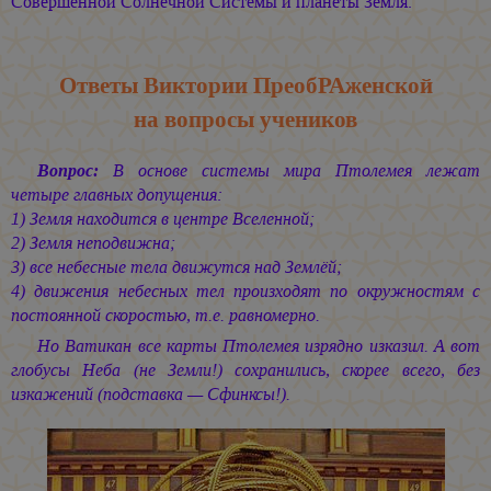
Совершенной Солнечной Системы и планеты Земля.
Ответы Виктории ПреобРАженской
на вопросы учеников
Вопрос:
В основе системы мира Птолемея лежат
четыре главных допущения:
1) Земля находится в центре Вселенной;
2) Земля неподвижна;
3) все небесные тела движутся над Землёй;
4) движения небесных тел произходят по окружностям с
постоянной скоростью, т.е. равномерно.
Но Ватикан все карты Птолемея изрядно изказил. А вот
глобусы Неба (не Земли!) сохранились, скорее всего, без
изкажений (подставка — Сфинксы!).