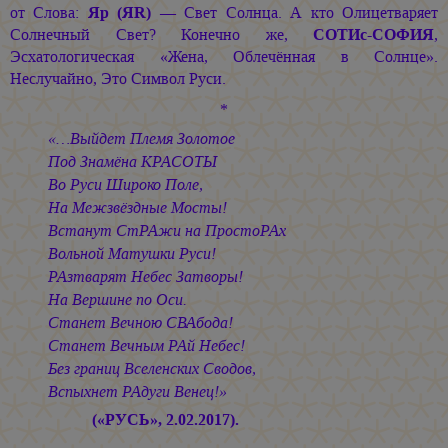
от Слова:
Яр (ЯR)
— Свет Солнца. А кто Олицетваряет
Солнечный Свет? Конечно же,
СОТИс-СОФИЯ
,
Эсхатологическая «Жена, Облечённая в Солнце».
Неслучайно, Это Символ Руси.
*
«…Выйдет Племя Золотое
Под Знамёна КРАСОТЫ
Во Руси Широко Поле,
На Межзвёздные Мосты!
Встанут СтРАжи на ПростоРАх
Вольной Матушки Руси!
РАзтварят Небес Затворы!
На Вершине по Оси.
Станет Вечною СВАбода!
Станет Вечным РАй Небес!
Без границ Вселенских Сводов,
Вспыхнет РАдуги Венец!»
(«РУСЬ», 2.02.2017).