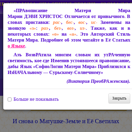
«ПРАвописание Матери Мира
Марии ДЭВИ ХРИСТОС
Отличается от привычного. В
словах приставки:
рас-
,
бес-
,
вос-
,
ис-
Заменены на
звонкую
«з»
:
раз-
,
без-
,
воз-
,
из-
. Также, как и в
некоторых словах:
«о»
на
«а»
. Это Авторский Стиль
Матери Мира. Подробнее об этом читайте в Её Статьях
о Языке
.
Азъ ВозвРАтила многим словам их утРАченную
светимость, кое-где Изменив устоявшееся правописание,
дабы Язык «СофиоЛогии Матери Мира» Приблизился к
ИзНАЧАльному — Сурьскому-Солнечному»
(Виктория ПреобРАженская).
Главная
Статьи Марии ДЭВИ ХРИСТОС
Статьи 2007-2026 гг.
И снова о Матушке-Земле и Её Светилах
Закрыть
Больше не показывать
Мария ДЭВИ ХРИСТОС
И снова о Матушке-Земле и Её Светилах