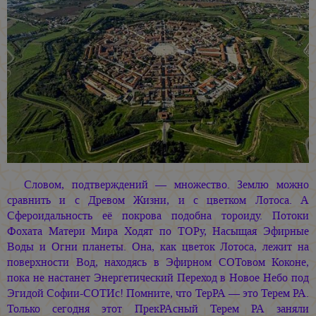
Словом, подтверждений — множество. Землю можно
сравнить и с Древом Жизни, и с цветком Лотоса. А
Сфероидальность её покрова подобна тороиду. Потоки
Фохата Матери Мира Ходят по ТОРу, Насыщая Эфирные
Воды и Огни планеты. Она, как цветок Лотоса, лежит на
поверхности Вод, находясь в Эфирном СОТовом Коконе,
пока не настанет Энергетический Переход в Новое Небо под
Эгидой Софии-СОТИс! Помните, что ТерРА — это Терем РА.
Только сегодня этот ПрекРАсный Терем РА заняли