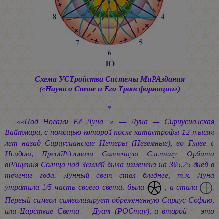
Схема УСТройства Системы МиРАздания
(«Наука о Свете и Его Трансформации»)
*
««Под Ногами Её Луна…» — Луна — Сириусианская
Вайтмара, с помощью которой после катастрофы 12 тысяч
лет назад Сириусианские Нетеры (Неземные), во Главе с
Исидою, ПреобРАзовали Солнечную Систему. Орбита
вРАщения Солнца над Землёй была изменена на 365,25 дней в
течение года. Лунный свет стал бледнее, т.к. Луна
утратила 1/5 часть своего света: была
, а стала
.
Первый символ символизирует обременённую Сириус-Софию,
или Царствие Света — Дуат (РОСтау), а второй — это