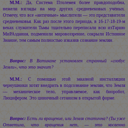
М.М.:
Да, Система Птолемея более правдоподобна,
нежели взгляды на мир других средневековых учёных.
Отмечу, что все «античные» мыслители — это представители
средневековья. Как раз после этого периода, в 16-17-18-19-м
веках служители Тьмы тщательно переписали всю изТарию
МиРАздания, подменили мировоззрение, сокрыли Истинное
Знание, тем самым полностью изказив сознание землян.
Вопрос:
В Ватикане установлен странный «глобус
Земли», что это значит?
М.М.:
С помощью этой заказной инсталляции
чернушники хотят внедрить в подсознание землян, что Земля
— механическое тело, управляемое, как биоробот,
Люцифером. Это циничный сетанизм в открытой форме.
Вопрос:
Есть ли вращение, или Земля статична? (Ты уже
Ответила, что вращения нет, — это косвенно