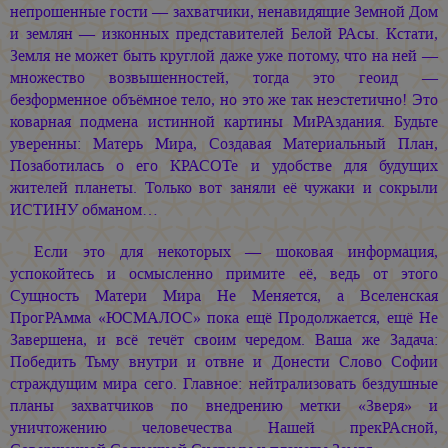
непрошенные гости — захватчики, ненавидящие Земной Дом
и землян — изконных представителей Белой РАсы. Кстати,
Земля не может быть круглой даже уже потому, что на ней —
множество возвышенностей, тогда это геоид —
безформенное объёмное тело, но это же так неэстетично! Это
коварная подмена истинной картины МиРАздания. Будьте
уверенны: Матерь Мира, Создавая Материальный План,
Позаботилась о его КРАСОТе и удобстве для будущих
жителей планеты. Только вот заняли её чужаки и сокрыли
ИСТИНУ обманом…
Если это для некоторых — шоковая информация,
успокойтесь и осмысленно примите её, ведь от этого
Сущность Матери Мира Не Меняется, а Вселенская
ПрогРАмма «ЮСМАЛОС» пока ещё Продолжается, ещё Не
Завершена, и всё течёт своим чередом. Ваша же Задача:
Победить Тьму внутри и отвне и Донести Слово Софии
страждущим мира сего. Главное: нейтрализовать бездушные
планы захватчиков по внедрению метки «Зверя» и
уничтожению человечества Нашей прекРАсной,