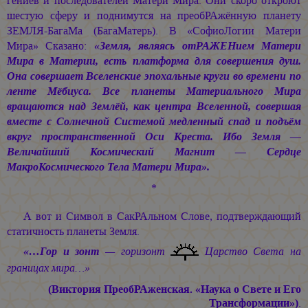
гениев и последователей Матери Мира. Они скоро откроют
шестую сферу и поднимутся на преобРАжённую планету
ЗЕМЛЯ-БагаМа (БагаМатерь). В «СофиоЛогии Матери
Мира» Сказано:
«Земля, являясь отРАЖЕНием Матери
Мира в Материи, есть платформа для совершения душ.
Она совершает Вселенские эпохальные круги во времени по
ленте Мёбиуса. Все планеты Материального Мира
вращаются над Землёй, как центра Вселенной, совершая
вместе с Солнечной Системой медленный спад и подъём
вкруг пространственной Оси Креста. Ибо Земля —
Величайший Космический Магнит — Сердце
МакроКосмического Тела Матери Мира».
*
А вот и Символ в СакРАльном Слове, подтверждающий
статичность планеты Земля.
«…Гор и зонт
— горизонт
Царство Света на
границах мира…»
(Виктория ПреобРАженская. «Наука о Свете и Его
Трансформации»)
.