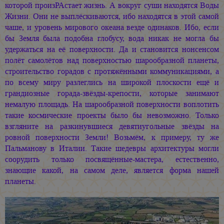
которой произРАстает жизнь. А вокруг суши находятся Воды
Жизни. Они не выплёскиваются, ибо находятся в этой самой
чаше, и уровень мирового океана везде одинаков. Ибо, если
бы Земля была подобна глобусу, вода никак не могла бы
удержаться на её поверхности. Да и становится нонсенсом
полёт самолётов над поверхностью шарообразной планеты,
строительство горадов с протяжёнными коммуникациями, а
по всему миру разлеглись на широкой плоскости ещё и
грандиозные горада-звёзды-крепости, которые занимают
немалую площадь. На шарообразной поверхности воплотить
такие космические проекты было бы невозможно. Только
взгляните на разкинувшиеся девятиугольные звёзды на
ровной поверхности Земли! Возьмём, к примеру, ту же
Пальманову в Италии. Такие шедевры архитектуры могли
соорудить только посвящённые-мастера, естественно,
знающие какой, на самом деле, является форма нашей
планеты.