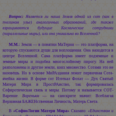
Вопрос:
Является ли наша Земля одной из сот (как в
пчелином улье) аналогичных образований, где также
взращиваются будущие Космические сотрудники
(параллельные миры), или она уникальна во Вселенной?
М.М.:
Земля — в понятии МаТерии — это платформа, на
которую спускаются души для воплощения. Она находится в
центре Вселенной. Сама платформа имеет подземные и
земные миры и подобна многослойному пирогу. На ней
разположены и другие земли, коих множество. Сотами это не
назовёшь. Но в основе МиРАздания лежит первичная Сота-
ячейка жизни. В форме сот Изтекал Фохат — Дух Святый
Матери Мира в ПростРАнство, так формировалась
Сефиротическая связь и миры. Потому и называется СОТ-
Варение.
Вареньям
— на санскрите значит: Всеблагая
Верховная БАЖЕНственная Личность, Матерь Света.
В
«СофиоЛогии Матери Мира»
Сказано:
«Единством и