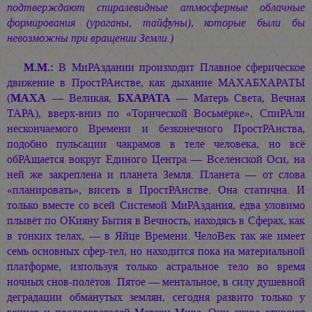
подтверждают спиралевидные атмосферные облачные
формирования (ураганы, тайфуны), которые были бы
невозможны при вращении Земли.)
М.М.:
В МиРАздании произходит Плавное сферическое
движение в ПростРАнстве, как дыхание МАХАБХАРАТЫ
(
МАХА
— Великая,
БХАРАТА
— Матерь Света, Вечная
ТАРА), вверх-вниз по «Торической Восьмёрке», СпиРАли
нескончаемого Времени и безконечного ПростРАнства,
подобно пульсации чакрамов в теле человека, но всё
обРАщается вокруг Единого Центра — Вселенской Оси, на
ней же закреплена и планета Земля. Планета — от слова
«планировать», висеть в ПростРАнстве. Она статична. И
только вместе со всей Системой МиРАздания, едва уловимо
плывёт по ОКияну Бытия в Вечность, находясь в Сферах, как
в тонких телах, — в Яйце Времени. ЧелоВек так же имеет
семь основных сфер-тел, но находится пока на материальной
платформе, изпользуя только астральное тело во время
ночных снов-полётов. Пятое — ментальное, в силу душевной
деградации обманутых землян, сегодня развито только у