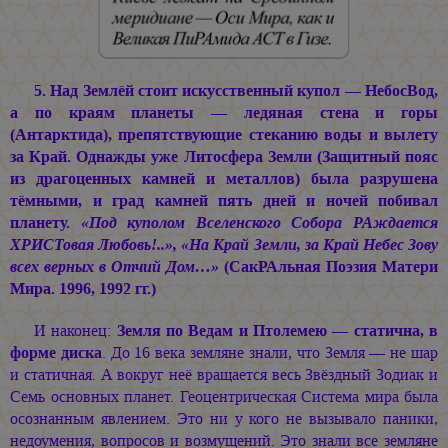
5. Над Землёй стоит искусственный купол — НебосВод,
а по краям планеты — ледяная стена и горы
(Антарктида), препятствующие стеканию воды и вылету
за Край. Однажды уже Литосфера Земли (Защитный пояс
из драгоценных камней и металлов) была разрушена
тёмными, и град камней пять дней и ночей побивал
планету.
«Под куполом Вселенского Собора РАждается
ХРИСТовая Любовь!..», «На Край Земли, за Край Небес Зову
всех верных в Отчий Дом…»
(СакРАльная Поэзия Матери
Мира. 1996, 1992 гг.)
И наконец:
Земля по Ведам и Птолемею — статична, в
форме диска
. До 16 века земляне знали, что Земля — не шар
и статичная. А вокруг неё вращается весь Звёздный Зодиак и
Семь основных планет. Геоцентрическая Система мира была
осознанным явлением. Это ни у кого не вызывало паники,
недоумения, вопросов и возмущений. Это знали все земляне