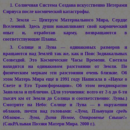
1. Солнечная Система Создана искусственно Нетерами
Сириуса после космической катастрофы.
2. Земля — Центрум Материального Мира, Сердце
Вселенной. Здесь души накапливают свой кармический
опыт и, отработав карму, возвращаются в
соответствующие Планы.
3. Солнце и Луна — одинаковых размеров и
вращаются над Землёй так же, как и Пояс Зодиакальных
Созвездий. Это Космические Часы Времени. Светила
находятся на одинаковом разстоянии от Земли. По
физическим меркам эти разстояния очень близкие. Об
этом Матерь Мира ещё в 1991 году Написала в «Науке о
Свете и Его Трансформации». Об этом неоднократно
Заявляла и публично. (Для уточнения: всего от 2-х до 6-ти
тысяч км от Земли до Солнца и соответственно: Луны.)
Смотрите на Небо: Солнце и Луна — в окружении
облаков, почти над головами:
«Луна, Плывущая средь
Облаков… Луна, Дитя Немое, Откровенье Свыше!»
(СакРАльная Поэзия Матери Мира. 2000 г.).