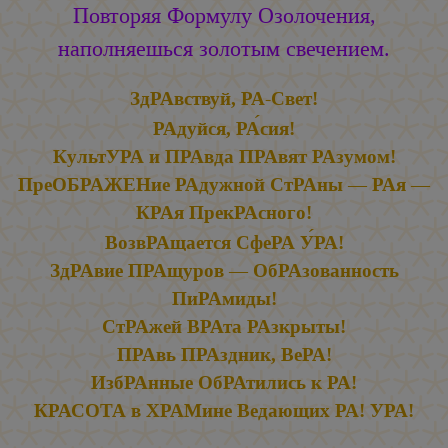
Повторяя Формулу Озолочения,
наполняешься золотым свечением.
ЗдРАвствуй, РА-Свет!
РАдуйся, РА
сия!
КультУРА и ПРАвда ПРАвят РАзумом!
ПреОБРАЖЕНие РАдужной
СтРАны —
РАя —
КРАя ПрекРАсного!
ВозвРАщается СфеРА У
РА!
ЗдРАвие
ПРАщуров —
ОбРАзованность
ПиРАмиды!
СтРАжей ВРАта РАзкрыты!
ПРАвь ПРАздник, ВеРА!
ИзбРАнные ОбРАтились к РА!
КРАСОТА в ХРАМине Ведающих РА! УРА!