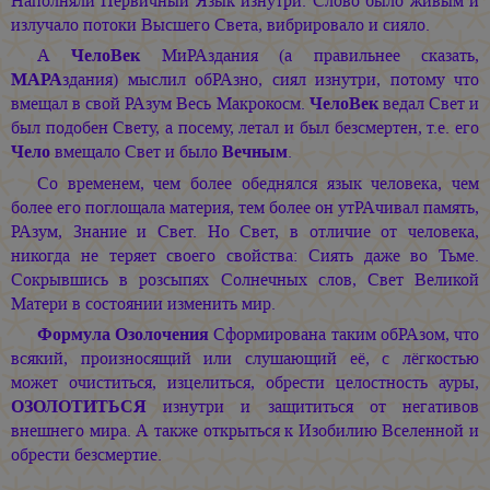
Наполняли Первичный Язык изнутри. Слово было живым и
излучало потоки Высшего Света, вибрировало и сияло.
А
ЧелоВек
МиРАздания (а правильнее сказать,
МАРА
здания) мыслил обРАзно, сиял изнутри, потому что
вмещал в свой РАзум Весь Макрокосм.
ЧелоВек
ведал Свет и
был подобен Свету, а посему, летал и был безсмертен, т.е. его
Чело
вмещало Свет и было
Вечным
.
Со временем, чем более обеднялся язык человека, чем
более его поглощала материя, тем более он утРАчивал память,
РАзум, Знание и Свет. Но Свет, в отличие от человека,
никогда не теряет своего свойства: Сиять даже во Тьме.
Сокрывшись в розсыпях Солнечных слов, Свет Великой
Матери в состоянии изменить мир.
Формула Озолочения
Сформирована таким обРАзом, что
всякий, произносящий или слушающий её, с лёгкостью
может очиститься, изцелиться, обрести целостность ауры,
ОЗОЛОТИТЬСЯ
изнутри и защититься от негативов
внешнего мира. А также открыться к Изобилию Вселенной и
обрести безсмертие.