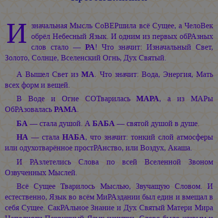
И
значальная Мысль СоВЕРшила всё Сущее, а ЧелоВек
обрёл Небесный Язык. И одним из первых обРАзных
слов стало —
РА
! Что значит: Изначальный Свет,
Золото, Солнце, Вселенский Огнь, Дух Святый.
А Вышел Свет из
МА
. Что значит: Вода, Энергия, Мать
всех форм и вещей.
В Воде и Огне СОТварилась
МАРА
, а из МАРы
ОбРАзовалась
РАМА
.
БА
— стала душой. А
БАБА
— святой душой в душе.
НА
— стала
НАБА
, что значит: тонкий слой атмосферы
или одухотварённое простРАнство, или Воздух, Акаша.
И РАзлетелись Слова по всей Вселенной Звоном
Озвученных Мыслей.
Всё Сущее Тварилось Мыслью, Звучащую Словом. И
естественно, Язык во всём МиРАздании был един и вмещал в
себя Сущее. СакРАльное Знание и Дух Святый Матери Мира