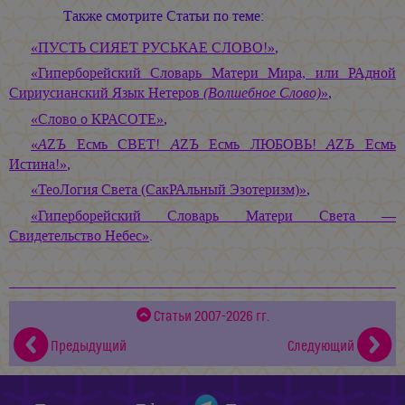
Также смотрите Статьи по теме:
«ПУСТЬ СИЯЕТ РУСЬКАЕ СЛОВО!»
,
«Гиперборейский Словарь Матери Мира, или РАдной
Сириусианский Язык Нетеров
(Волшебное Слово)
»
,
«Слово о КРАСОТЕ»
,
«
А
Z
Ъ
Есмь СВЕТ!
А
Z
Ъ
Есмь ЛЮБОВЬ!
А
Z
Ъ
Есмь
Истина!»
,
«ТеоЛогия Света (СакРАльный Эзотеризм)»
,
«Гиперборейский Словарь Матери Света —
Свидетельство Небес»
.
Статьи 2007-2026 гг.
Предыдущий
Следующий