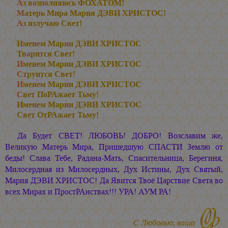
А
з возполняюсь ФОХАТОМ!
М
атерь Мира
Мария ДЭВИ ХРИСТОС
!
А
з излучаю Свет!
Именем
Марии ДЭВИ ХРИСТОС
Тварится Свет!
И
менем
Марии ДЭВИ ХРИСТОС
С
труится Свет!
И
менем
Марии ДЭВИ ХРИСТОС
С
вет ПоРАжает Тьму!
Именем
Марии ДЭВИ ХРИСТОС
Свет ОтРАжает Тьму!
Да Будет СВЕТ! ЛЮБОВЬ! ДОБРО! Возславим же,
Великую Матерь Мира, Пришедшую СПАСТИ Землю от
беды! Слава Тебе, Радана-Мать, Спасительница, Берегиня,
Милосердная из Милосердных, Дух Истины, Дух Святый,
Мария ДЭВИ ХРИСТОС!
Да Явится Твоё Царствие Света во
всех Мирах и ПростРАнствах!!! УРА! АУМ РА!
С Любовью, ваша