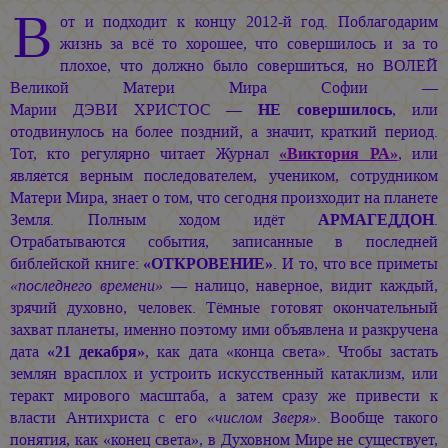
В
от и подходит к концу 2012-й год. Поблагодарим
жизнь за всё то хорошее, что совершилось и за то
плохое, что должно было совершиться, но ВОЛЕЙ
Великой Матери Мира Софии —
Марии ДЭВИ ХРИСТОС —
НЕ совершилось
, или
отодвинулось на более поздний, а значит, краткий период.
Тот, кто регулярно читает Журнал
«Виктория РА»
, или
является верным последователем, учеником, сотрудником
Матери Мира, знает о том, что сегодня произходит на планете
Земля. Полным ходом идёт
АРМАГЕДДОН
.
Отрабатываются события, записанные в последней
библейской книге:
«ОТКРОВЕНИЕ»
. И то, что все приметы
«последнего времени»
— налицо, наверное, видит каждый,
зрячий духовно, человек. Тёмные готовят окончательный
захват планеты, именно поэтому ими объявлена и разкручена
дата
«21 декабря»
, как дата «конца света». Чтобы застать
землян врасплох и устроить искусственный катаклизм, или
теракт мирового масштаба, а затем сразу же привести к
власти Антихриста с его
«числом Зверя»
. Вообще такого
понятия, как «конец света», в Духовном Мире не существует,