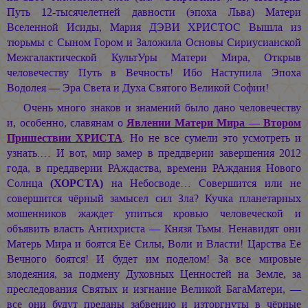
Путь 12-тысячелетней давности (эпоха Льва) Матери
Вселенной Исиды,
Мария ДЭВИ ХРИСТОС
Вышла из
тюрьмы с Сыном Гором и Заложила Основы Сириусианской
Межгалактической КультУры Матери Мира, Открыв
человечеству Путь в Вечность! Ибо Наступила Эпоха
Водолея — Эра Света и Духа Святого Великой Софии!
Очень много знаков и знамений было дано человечеству
и, особенно, славянам о
Явлении Матери Мира — Втором
Пришествии ХРИСТА
. Но не все сумели это усмотреть и
узнать.… И вот, мир замер в преддверии завершения 2012
года, в преддверии РАждаства, времени РАждания Нового
Солнца
(ХОРСТА)
на Небосводе… Совершится или не
совершится чёрный замысел сил Зла? Кучка планетарных
мошенников жаждет упиться кровью человеческой и
объявить власть Антихриста — Князя Тьмы. Ненавидят они
Матерь Мира и боятся Её Силы, Воли и Власти! Царства Её
Вечного боятся! И будет им поделом! За все мировые
злодеяния, за подмену Духовных Ценностей на Земле, за
преследования Святых и изгнание Великой БагаМатери, —
все они будут преданы забвению и изторгнуты в чёрные