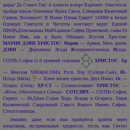
дыры! Да Станет Так! А планета вскоре Вздохнёт, Очистится,
пройдя сквозь Огненные Врата Света, Совершив Квантовый
Скачок, Возликует! И Новое Племя Грядёт! 144000 в Белых
Одеждах Святости и Чистоты возстанут вкруг Единой
ПРАРАДАтельницы МиРАздания Софии Превечной, славя Её
Новое Имя, как и Было Обещано Исусом Христом:
МАРИЯ ДЭВИ ХРИСТОС
!
Мария
— Армия, Мать ариев;
ДЭВИ
—
Д
ержавная
Э
гида
В
седержительница
И
сида-
СОТИс-София (1-9 уровней сознания
);
ХРИСТОС
:
Хр
— Женская ХРАМАСОМА Руси, Хор (Солнце-Сын),
Ис
-
Исида (Мать),
— Ключ жизни единства Двух Начал,
Ос
—
Осирис (Отец).
ХР-СТ
— Солнцестояние!
ХРИСТОС
—
«Жена, Облечённая в Солнце».
СОТСИРХ
— СОТИс-София,
Сириус — РАДАна Сурьи Хора, Исиды и Осириса. Таков
Космический Сакральный Смысл Нового Имени Софии-
Спасительницы.
Земляне, даже если вам прийдётся пройти через
изпытания, экстремальные трудности, пусть вам Светит