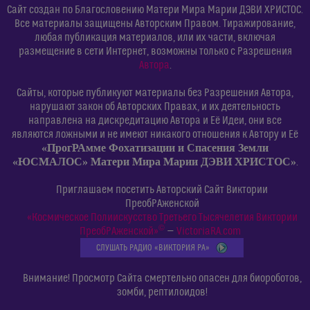
Сайт создан по Благословению Матери Мира Марии ДЭВИ ХРИСТОС.
Все материалы защищены Авторским Правом. Тиражирование,
любая публикация материалов, или их части, включая
размещение в сети Интернет, возможны только с Разрешения
Автора
.
Сайты, которые публикуют материалы без Разрешения Автора,
нарушают закон об Авторских Правах, и их деятельность
направлена на дискредитацию Автора и Её Идеи, они все
являются ложными и не имеют никакого отношения к Автору и Её
«ПрогРАмме Фохатизации и Спасения Земли
«ЮСМАЛОС» Матери Мира Марии ДЭВИ ХРИСТОС»
.
Приглашаем посетить Авторский Сайт Виктории
ПреобРАженской
«Космическое Полиискусство Третьего Тысячелетия Виктории
©
ПреобРАженской»
—
VictoriaRA.com
СЛУШАТЬ РАДИО «ВИКТОРИЯ РА»
Внимание! Просмотр Сайта смертельно опасен для биороботов,
зомби, рептилоидов!