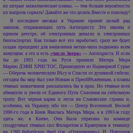
их хитрые захватнические планы, — тем больше вероятности
их напрочь сорвать! Давайте же это делать Вместе и повсюду!
В последние месяцы в Украине принят целый ряд
законов, открывающих путь Антихристу. Это законы о
едином реестре, об электронных деньгах и электронных
биопаспортах. Как только всё это заработает, сразу же будет
создан прецедент для вживления метки-чипа подкожно всем
живущим: а это и есть
«число Зверя»
— Антихриста. И если
бы до 1993 года на Руси приняли Матерь Мира
Марию ДЭВИ ХРИСТОС,
Пришедшую из Надмирной Сурьи
— Оберечь человеческую РАсу и Спасти от духовной гибели,
сегодня бы мир был уже Новым и ПреобРАжённым, а планы
тёмных захватчиков разсыпались бы в прах. Но тёмные всех
обманули и увели от Единого Пути Спасения на гибельную
тропу. Вот чёрная карма и легла на Славянские страны и,
особенно, на Украину, ибо это — Центр Вселенной. Весной
1990-го года в Киев Явилась Матерь Мира, а в 1993-м году
здесь же, в Киеве, Она Была упрятана по команде
сподручных тёмных сил Филаретом и Кравчуком в темницу
на
1260 библейских дней
(см. «Откровение»). И, Повторив