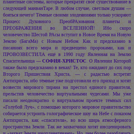
планетные системы, которые прекратят своё существование в
следующей манванТаре. В любом случае, светлым душам —
бояться нечего! Тёмные своими злодеяниями только ускоряют
Процесс Духовного ПреобРАзования планеты и
ПРЕОБРАЖЕНИЯ во ВСЕЛЕННОЙ! Ибо скоро
человечество Шестой РАсы вступит в Новое Время на Новую
Землю (БагаМа) с Новым Небом. Как и предсказано в
писаниях всего мира и предвещено пророками, как и
ПРОВОЗВЕСТИЛА ещё в 1990 году Явленная на Землю
Спасительница —
СОФИЯ-ХРИСТОС
. О Явлении Которой
также было предсказано в веках! Те, кто ожидают до сих пор
Второго Пришествия Христа, — с радастью встретят
Антихриста, ибо тёмные уже подготовили его приход и хотят
возвести мирового тирана на престол единого правителя,
прельстив человечество виртуальными чудесами. Мы уже
писали неоднократно о виртуальном проекте тёмных сил
«Голубой Луч», с помощью которого мировое правительство
собирается устроить голографическое шоу на Небе с показом
Антихриста, как «спасителя», во всю ширь атмосферного
пространства Земли. Так же захватчики хотят инсценировать
и «захват Земли инопланетянами». Но, чем более разоблачать