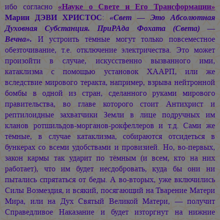
ибо согласно
«Науке о Свете и Его Трансформации»
Марии ДЭВИ ХРИСТОС
:
«Свет — Это Абсолютная
Духовная Субстанция. ПриРАда Фохата (Света) —
Вечна».
И устроить тёмные могут только повсеместное
обезточивание, т.е. отключение электричества. Это может
произойти в случае, искусственно вызванного ими,
катаклизма с помощью установок ХААРП, или же
вследствие мирового теракта, например, взрыва нейтронной
бомбы в одной из стран, сделанного руками мирового
правительства, во главе которого стоит Антихрист и
рептилоидные захватчики Земли в лице подручных им
кланов ротшильдов-морганов-рокфеллеров и т.д. Сами же
тёмные, в случае катаклизма, собираются отсидеться в
бункерах со всеми удобствами и провизией. Но, во-первых,
закон кармы так ударит по тёмным (и всем, кто на них
работает), что им будет несдобровать, куда бы они ни
пытались спрятаться от беды. А во-вторых, уже включились
Силы Возмездия, и всякий, посягающий на Тварение Матери
Мира, или на Дух Святый Великой Матери, — получит
Справедливое Наказание и будет изторгнут на нижние