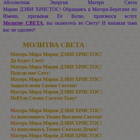
Абсолютная Энергия Матери Света
Марии ДЭВИ ХРИСТОС!
Обращаясь к Матери-Берегине по
Имени, призывая Её Волю, произнося вслух
Молитву СВЕТА
, вы окажетесь во Свету! И никакая тьма
вас не одолеет!
МОЛИТВА СВЕТА
Матерь Мира
Мария ДЭВИ ХРИСТОС
!
Да Будет Свет!
Матерь Мира
Мария ДЭВИ ХРИСТОС
!
Пошли мне Свет!
Матерь Мира
Мария ДЭВИ ХРИСТОС
!
Защити меня Своим Светом!
Матерь Мира
Мария ДЭВИ ХРИСТОС
!
ПоРАзи Своим Светом Тьму!
М
атерь Мира
Мария ДЭВИ ХРИСТОС
!
А
з наполняюсь Твоим Высшим Светом!
М
атерь Мира
Мария ДЭВИ ХРИСТОС
!
А
з наполняюсь Твоим Святым Духом!
М
атерь Мира
Мария ДЭВИ ХРИСТОС
!