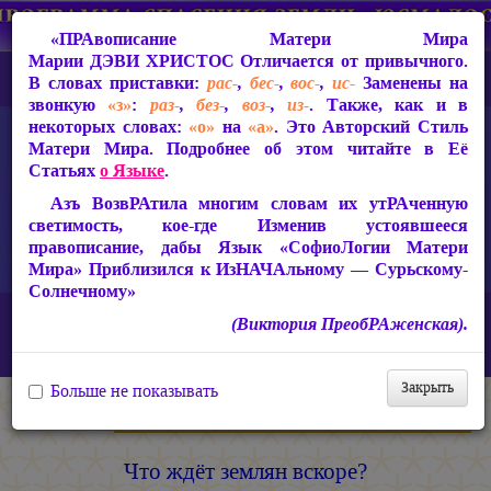
«ПРАвописание Матери Мира
Марии ДЭВИ ХРИСТОС
Отличается от привычного.
В словах приставки:
рас-
,
бес-
,
вос-
,
ис-
Заменены на
звонкую
«з»
:
раз-
,
без-
,
воз-
,
из-
. Также, как и в
некоторых словах:
«о»
на
«а»
. Это Авторский Стиль
Матери Мира. Подробнее об этом читайте в Её
Статьях
о Языке
.
Азъ ВозвРАтила многим словам их утРАченную
светимость, кое-где Изменив устоявшееся
правописание, дабы Язык «СофиоЛогии Матери
Мира» Приблизился к ИзНАЧАльному — Сурьскому-
Солнечному»
Главная
Статьи Марии ДЭВИ ХРИСТОС
Статьи 2007-2026 гг.
(Виктория ПреобРАженская).
Что ждёт землян вскоре?
(О чип-вакцинах и электронном
концлагере)
Закрыть
Больше не показывать
Мария ДЭВИ ХРИСТОС
Что ждёт землян вскоре?