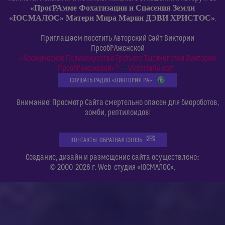
«ПрогРАмме Фохатизации и Спасения Земли
«ЮСМАЛОС» Матери Мира Марии ДЭВИ ХРИСТОС»
.
Приглашаем посетить Авторский Сайт Виктории
ПреобРАженской
«Космическое Полиискусство Третьего Тысячелетия Виктории
©
ПреобРАженской»
—
VictoriaRA.com
СЛУШАТЬ РАДИО «ВИКТОРИЯ РА»
Внимание! Просмотр Сайта смертельно опасен для биороботов,
зомби, рептилоидов!
КОНТАКТЫ. ОБРАТНАЯ СВЯЗЬ
:
Создание, дизайн и размещение сайта осуществлено
© 2000-2026 г. Web-студия «ЮСМАЛОС».