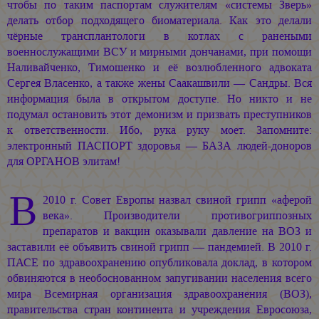
чтобы по таким паспортам служителям «системы Зверь»
делать отбор подходящего биоматериала. Как это делали
чёрные трансплантологи в котлах с ранеными
военнослужащими ВСУ и мирными дончанами, при помощи
Наливайченко, Тимошенко и её возлюбленного адвоката
Сергея Власенко, а также жены Саакашвили — Сандры. Вся
информация была в открытом доступе. Но никто и не
подумал остановить этот демонизм и призвать преступников
к ответственности. Ибо, рука руку моет. Запомните:
электронный ПАСПОРТ здоровья — БАЗА людей-доноров
для ОРГАНОВ элитам!
В
2010 г. Совет Европы назвал свиной грипп «аферой
века». Производители противогриппозных
препаратов и вакцин оказывали давление на ВОЗ и
заставили её объявить свиной грипп — пандемией. В 2010 г.
ПАСЕ по здравоохранению опубликовала доклад, в котором
обвиняются в необоснованном запугивании населения всего
мира Всемирная организация здравоохранения (ВОЗ),
правительства стран континента и учреждения Евросоюза,