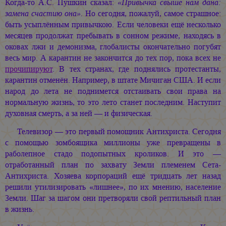
Когда-то А.С. Пушкин сказал:
«Привычка свыше нам дана:
замена счастию она».
Но сегодня, пожалуй, самое страшное:
быть усыплённым привычкою. Если человеки ещё несколько
месяцев продолжат пребывать в сонном режиме, находясь в
оковах лжи и демонизма, глобалисты окончательно погубят
весь мир. А карантин не закончится до тех пор, пока всех не
прочипируют
. В тех странах, где поднялись протестанты,
карантин отменён. Например, в штате Мичиган США. И если
народ до лета не поднимется отстаивать свои права на
нормальную жизнь, то это лето станет последним. Наступит
духовная смерть, а за ней — и физическая.
Телевизор — это первый помощник Антихриста. Сегодня
с помощью зомбоящика миллионы уже превращены в
раболепное стадо подопытных кроликов. И это —
отработанный план по захвату Земли племенем Сета-
Антихриста. Хозяева корпораций ещё тридцать лет назад
решили утилизировать «лишнее», по их мнению, население
Земли. Шаг за шагом они претворяли свой рептильный план
в жизнь.