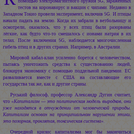
помощью электромагнитного оружия 5G, заражённых
тестов на коронавирус и вакцин с чипами. Недавно в
Западном Токио провели эксперимент, включив 5G. И птицы
начали падать на землю. Когда их забрали в ветбольницу и
осмотрели, оказалось, что у всех птиц были разорваны
лёгкие, как будто что-то смешалось с ионами натрия в их
телах. После включения 5G, наблюдается многочисленная
гибель птиц и в других странах. Например, в Австралии.
Мировой кабал-клан усиленно борется с человечеством,
пытаясь уничтожить средства к существованию людей,
блокируя экономику с помощью поддельной пандемии. ЕС
разваливается вместе с США на составляющие его
государства так же, как и другие страны.
Руський философ, профессор Александр Дугин считает,
что
«Капитализм — это политическая модель выродков, они
уже находятся в отчуждении от человеческой природы.
Капитализм основан на принципиальном нарушении этики,
это позорная, проклятая, токсическая система».
Очередной кризис капитализма мог бы закончиться