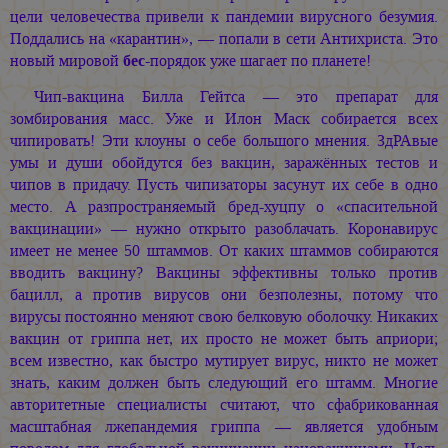
цели человечества привели к пандемии вирусного безумия.
Поддались на «карантин», — попали в сети Антихриста. Это
новый мировой
бес
-порядок уже шагает по планете!
Чип-вакцина Билла Гейтса — это препарат для
зомбирования масс. Уже и Илон Маск собирается всех
чипировать! Эти клоуны о себе большого мнения. ЗдРАвые
умы и души обойдутся без вакцин, заражённых тестов и
чипов в придачу. Пусть чипизаторы засунут их себе в одно
место. А разпространяемый бред-хуцпу о «спасительной
вакцинации» — нужно открыто разоблачать. Коронавирус
имеет не менее 50 штаммов. От каких штаммов собираются
вводить вакцину? Вакцины эффективны только против
бацилл, а против вирусов они безполезны, потому что
вирусы постоянно меняют свою белковую оболочку. Никаких
вакцин от гриппа нет, их просто не может быть априори;
всем известно, как быстро мутирует вирус, никто не может
знать, каким должен быть следующий его штамм. Многие
авторитетные специалисты считают, что сфабрикованная
масштабная лжепандемия гриппа — является удобным