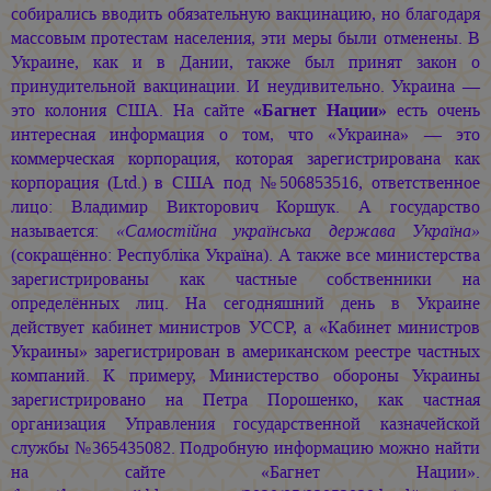
собирались вводить обязательную вакцинацию, но благодаря
массовым протестам населения, эти меры были отменены. В
Украине, как и в Дании, также был принят закон о
принудительной вакцинации. И неудивительно. Украина —
это колония США. На сайте
«Багнет Нации»
есть очень
интересная информация о том, что «Украина» — это
коммерческая корпорация, которая зарегистрирована как
корпорация (Ltd.) в США под №506853516, ответственное
лицо: Владимир Викторович Коршук. А государство
называется:
«Самостійна українська держава Україна»
(сокращённо: Республіка Україна). А также все министерства
зарегистрированы как частные собственники на
определённых лиц. На сегодняшний день в Украине
действует кабинет министров УССР, а «Кабинет министров
Украины» зарегистрирован в американском реестре частных
компаний. К примеру, Министерство обороны Украины
зарегистрировано на Петра Порошенко, как частная
организация Управления государственной казначейской
службы №365435082. Подробную информацию можно найти
на сайте «Багнет Нации».