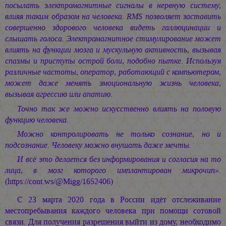
посылать электромагнитные сигналы в нервную систему,
влияя таким образом на человека. RMS позволяет заставить
совершенно здорового человека видеть галлюцинации и
слышать голоса. Электромагнитное стимулирование может
влиять на функции мозга и мускульную активность, вызывая
спазмы и приступы острой боли, подобно пытке. Используя
различные частоты, оператор, работающий с компьютером,
может даже менять эмоциональную жизнь человека,
вызывая агрессию или апатию.
Точно так же можно искусственно влиять на половую
функцию человека.
Можно контролировать не только сознание, но и
подсознание. Человеку можно внушать даже мечты.
И всё это делается без информирования и согласия на то
лица, в мозг которого имплантирован микрочип».
(https://cont.ws/@Migg/1652406)
С 23 марта 2020 года в России идёт отслеживание
местопребывания каждого человека при помощи сотовой
связи. Для получения разрешения выйти из дому, необходимо