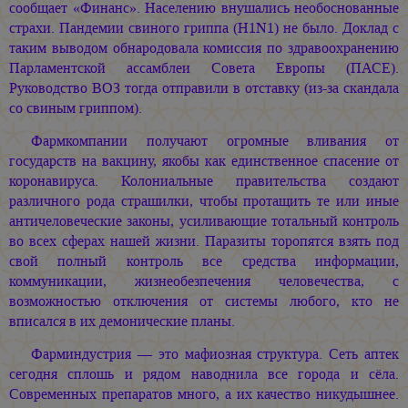
сообщает «Финанс». Населению внушались необоснованные
страхи. Пандемии свиного гриппа (H1N1) не было. Доклад с
таким выводом обнародовала комиссия по здравоохранению
Парламентской ассамблеи Совета Европы (ПАСЕ).
Руководство ВОЗ тогда отправили в отставку (из-за скандала
со свиным гриппом).
Фармкомпании получают огромные вливания от
государств на вакцину, якобы как единственное спасение от
коронавируса. Колониальные правительства создают
различного рода страшилки, чтобы протащить те или иные
античеловеческие законы, усиливающие тотальный контроль
во всех сферах нашей жизни. Паразиты торопятся взять под
свой полный контроль все средства информации,
коммуникации, жизнеобезпечения человечества, с
возможностью отключения от системы любого, кто не
вписался в их демонические планы.
Фарминдустрия — это мафиозная структура. Сеть аптек
сегодня сплошь и рядом наводнила все города и сёла.
Современных препаратов много, а их качество никудышнее.