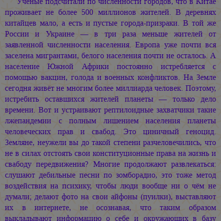
Учёные подсчитали по численности городов, что в Китае
проживает не более 500 миллионов жителей. В деревнях
китайцев мало, а есть и пустые города-призраки. В той же
России и Украине — в три раза меньше жителей от
заявленной численности населения. Европа уже почти вся
заселена мигрантами, белого населения почти не осталось. А
население Южной Африки постоянно истребляется с
помощью вакцин, голода и военных конфликтов. На Земле
сегодня живёт не многим более миллиарда человек. Поэтому,
истребить оставшихся жителей планеты — только дело
времени. Вот и устраивают рептилоидные захватчики такие
лжепандемии с полным лишением населения планеты
человеческих прав и свабод. Это циничный геноцид.
Земляне, неужели вы до такой степени разчеловечились, что
не в силах отстоять свои конституционные права на жизнь и
свабоду передвижения? Многие продолжают развлекаться:
слушают дебильные песни по зомборадио, это тоже метод
воздействия на психику, чтобы люди вообще ни о чём не
думали; делают фото на свои айфоны (пуилки), выставляют
их в интернете, не осознавая, что таким образом
выкладывают информацию о себе и окружающих в базу