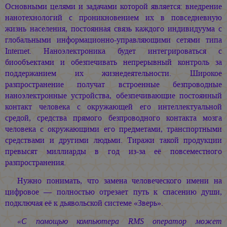
Основными целями и задачами которой является: внедрение
нанотехнологий с проникновением их в повседневную
жизнь населения, постоянная связь каждого индивидуума с
глобальными информационно-управляющими сетями типа
Internet. Наноэлектроника будет интегрироваться с
биообъектами и обезпечивать непрерывный контроль за
поддержанием их жизнедеятельности. Широкое
разпространение получат встроенные безпроводные
наноэлектронные устройства, обезпечивающие постоянный
контакт человека с окружающей его интеллектуальной
средой, средства прямого безпроводного контакта мозга
человека с окружающими его предметами, транспортными
средствами и другими людьми. Тиражи такой продукции
превысят миллиарды в год из-за её повсеместного
разпространения.
Нужно понимать, что замена человеческого имени на
цифровое — полностью отрезает путь к спасению души,
подключая её к дьявольской системе «Зверь».
«С помощью компьютера RMS оператор может