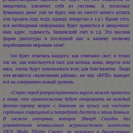
микрочипа, изключат себя из системы. А поскольку
бумажных денег уже не будет, они не смогут ничего купить
или продать (еду, воду, одежду, лекарства и т.д.). Кроме того,
вся необходимая информация будет храниться в микрочипе:
имя, адрес, судимость, банковский счёт и т.д. Это высшая
форма диктатуры и последний шаг к вашему полному
порабощению мировым злом!
Зло будет отмечать каждого, как отмечают скот; и точно
так же, как изпользуется скот для молока, кожи, шерсти или
мяса, элиты будут изпользовать всех для благ/валюты. Люди
уже являются «валютными рабами», но чип «RFID» выведет
всё на совершенно новый уровень.
«Страх перед разпространением вируса может привести
к тому, что правительства будут отправлять на каждый
фитнес-трекер запрос с данными по пульсу или частоте
сердечных сокращений и потребуют доступа к этим данным.
В свежем интервью, которое Эдвард Сноуден дал
руководителю независимого журналистского агентства
VICE Media Шейну Смиту, он разсказал о долгосрочных