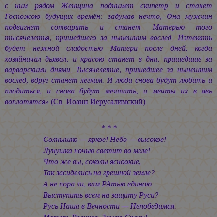
с ним рядом Женщина поднимет скипетр и станет
Госпожою будущих времён: задумав нечто, Она мужчин
подвигнет сотварить и станет Матерью того
тысячелетья, пришедшего за нынешним вослед. Изтекать
будет нежной сладостью Матери после дней, когда
хозяйничал дьявол, и красою станет в дни, пришедшие за
варварскими днями. Тысячелетие, пришедшее за нынешним
вослед, вдруг станет лёгким. И люди снова будут любить и
плодиться, и снова будут мечтать, и мечты их в явь
воплотятся»
(Св. Иоанн Иерусалимский).
* * *
Солнышко — яркое! Небо — высокое!
Лунушка ночью светит во мгле!
Что же вы, соколы ясноокие,
Так засиделись на грешной земле?
А не пора ли, вам РАтью единою
Выступить всем на защиту Руси?
Русь Наша в Вечности — Непобедимая.