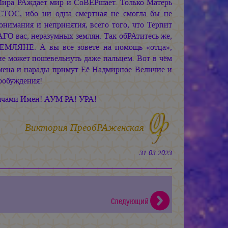
Мира РАждает мир и СоВЕРшает. Только Матерь
СТОС,
ибо ни одна смертная не смогла бы не
понимания и непринятия, всего того, что Терпит
О вас, неразумных землян. Так обРАтитесь же,
ЛЯНЕ. А вы всё зовёте на помощь «отца»,
е может пошевельнуть даже пальцем. Вот в чём
емена и нарады примут Её Надмирное Величие и
робуждения!
чами Имён!
АУМ РА!
УРА!
Виктория ПреобРАженская
31.03.2023
Следующий