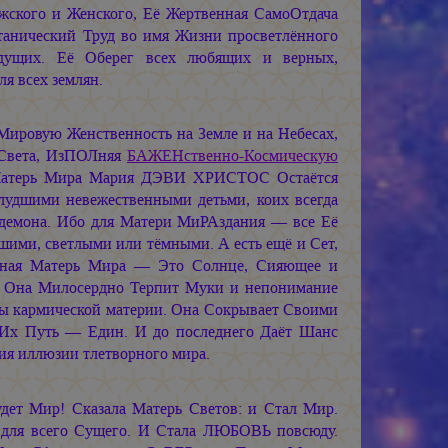
жского и Женского, Её Жертвенная СамоОтдача
танический Труд во имя Жизни просветлённого
ждущих. Её Оберег всех любящих и верных,
я всех землян.
ировую Женственность на Земле и на Небесах,
 Света, ИзПОЛняя
БАЖЕНственно-Космическую
Матерь Мира
Мария ДЭВИ ХРИСТОС
Остаётся
лудшими невежественными детьми, коих всегда
 демона. Ибо для Матери МиРАздания — все Её
шими, светлыми или тёмными. А есть ещё и Сет,
нная Матерь Мира — Это Солнце, Сияющее и
я. Она Милосердно Терпит Муки и непонимание
ны кармической материи. Она Сокрывает Своими
 Их Путь — Един. И до последнего Даёт Шанс
ия иллюзии тлетворного мира.
удет Мир! Сказала Матерь Светов: и Стал Мир.
для всего Сущего. И Стала ЛЮБОВЬ повсюду.