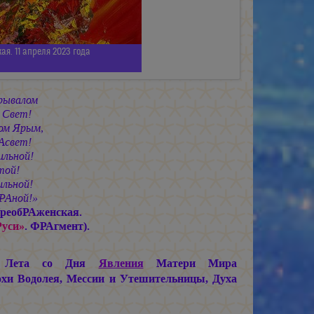
я. 11 апреля 2023 года
рывалом
 Свет!
ом Ярым,
Асвет!
льной!
той!
льной!
РАной!»
реобРАженская.
Руси»
. ФРАгмент).
их Лета со Дня
Явления
Матери Мира
хи Водолея, Мессии и Утешительницы, Духа