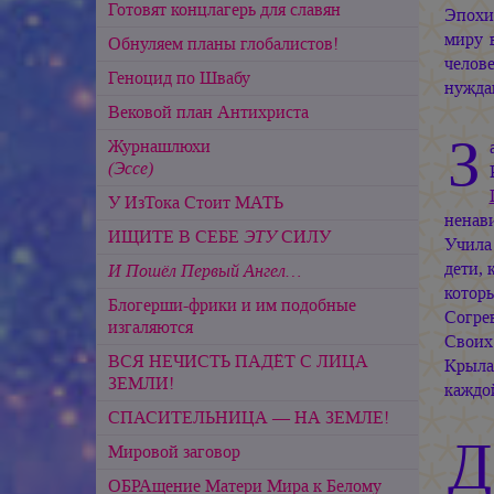
Готовят концлагерь для славян
Эпохи
миру 
Обнуляем планы глобалистов!
челов
Геноцид по Швабу
нужда
Вековой план Антихриста
З
Журнашлюхи
(Эссе)
У ИзТока Стоит МАТЬ
ненав
ИЩИТЕ В СЕБЕ
ЭТУ
СИЛУ
Учила
дети,
И Пошёл Первый Ангел…
котор
Блогерши-фрики и им подобные
Согре
изгаляются
Своих
ВСЯ НЕЧИСТЬ ПАДЁТ С ЛИЦА
Крыла
ЗЕМЛИ!
каждо
СПАСИТЕЛЬНИЦА — НА ЗЕМЛЕ!
Д
Мировой заговор
ОБРАщение Матери Мира к Белому