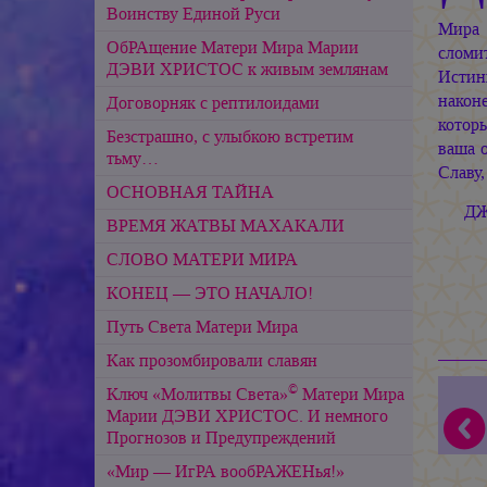
Воинству Единой Руси
Мира 
ОбРАщение Матери Мира Марии
сломит
ДЭВИ ХРИСТОС к живым землянам
Истин
након
Договорняк с рептилоидами
котор
Безстрашно, с улыбкою встретим
ваша 
тьму…
Славу
ОСНОВНАЯ ТАЙНА
ДЖ
ВРЕМЯ ЖАТВЫ МАХАКАЛИ
СЛОВО МАТЕРИ МИРА
КОНЕЦ — ЭТО НАЧАЛО!
Путь Света Матери Мира
Как прозомбировали славян
©
Ключ «Молитвы Света»
Матери Мира
Марии ДЭВИ ХРИСТОС. И немного
Прогнозов и Предупреждений
«Мир — ИгРА вообРАЖЕНья!»