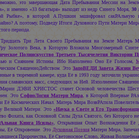
зможно, это завершающая Дата Пребывания Мессии на Земле
а», и именно «33 багатыря» выходят из недр Синего Моря,
30
ой Рыбке», в которой А.Пушкин зашифровал сакРАльную 
чайно? А поэтому, Подведу Итоги Духовного Пути Матери Ми
того периода.
 Тридцать Три Лета Своего Пребывания на Земле Матерь 
Уру Золотого Века, в Которую Вложила Многомерный Синтез
ическое Полиискусство Третьего Тысячелетия Виктории 
ью и Сиянием Истины. Ибо Наполнено Оно Её Голосом,
М
ческим СвященноДейством. Это
ЗапоВЕДИ Завета Жизни В
нные в тюремной камере, куда Её в 1993 году заточили украин
ния славянских масс, следующих за Ней. Изполнение Свяще
а
Марии ДЭВИ ХРИСТОС
станет Основой человечества Шест
нен. Это
СофиоЛогия Матери Мира
, в Которой Впервые РА
 и Её Космических Начал. Матерь Мира ВозвРАтила Повелител
у Великой Матери. Это
«Наука о Свете и Его Трансформац
тво Фохата, как Основной Силы Духа Святого, без Которого н
РАльная Книга Исиды»
, Открывшая Опыт Возхождения Её
вы, Её Откровение. Это
Духовная Поэзия
Матери Мира, Запечат
ывшиеся Пророчества, Её Светоносное Слово, Живая Волшебна