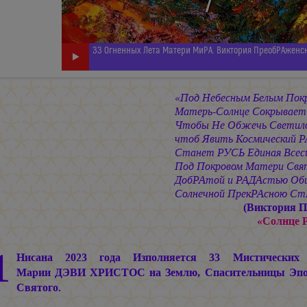
ЗЗ Огненных Лета Матери МиРА. Виктория ПреобРАженска
«Под Небесным Белым Пок
Матерь-Солнце Сокрывает
Чтобы Не Обжечь Светил
чтоб Явить Космический Р
Станет РУСЬ Единая Всеси
Под Покровом Матери Свя
ДобРАтой и РАДАстью Оби
Солнечной ПрекРАсною Ст
(Виктория П
«Солнце 
1
Нисана 2023 года Изполняется 33 Мистическ
Марии ДЭВИ ХРИСТОС
на Землю, Спасительницы Эпо
Святого.