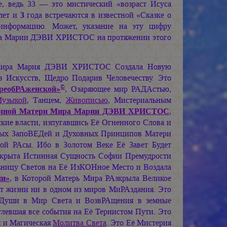
, ведь 33 — это мистический «возраст Исуса
лет и
3
года встречаются в известной «Сказке о
информацию. Может, указание на эту цифру
ра
Марии ДЭВИ ХРИСТОС
на протяжении этого
Мира
Мария ДЭВИ ХРИСТОС
Создала Новую
 Искусств, Щедро Подарив Человечеству. Это
©
ПреобРАженской»
, Озаряющее мир РАДАстью,
узыкой
, Танцем,
Живописью
, Мистериальным
ечной Матери Мира
Марии ДЭВИ ХРИСТОС
,
ские власти, изпугавшись Её Огненного Слова и
нных ЗапоВЕДей и Духовных Принципов Матери
ой РАсы. Ибо в Золотом Веке Её Завет Будет
зкрыта Истинная Сущность Софии Премудрости
ьницу Светов на Её ИзКОНное Место и Воздала
ии»
, в Которой Матерь Мира РАзкрыла Великое
ет жизни ни в одном из миров МиРАздания. Это
 Души в Мир Света и ВозвРАщения в земные
левшая все события на Её Тернистом Пути. Это
я и Магическая
Молитва Света
. Это Её Мистерия