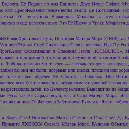
 Водолея, Её Подвиг во имя Единства Двух Начал Софии: Му
во имя ПреобРАжения человечества Земли. Её Постоянный Ти
ечества. Её постоянная Надмирная Молитва за всех стра
ющихся и ещё неосознанных. Это Её Школа и Уроки Мудрости дл
аВЕРшая Христовый Путь, Истинная Матерь Мира УтВЕРдила М
РАзпростРАнила Своё Сиятельное Слово повсюду. Идя Путём
ПрогРАмму Фохатизации и Спасения Земли «ЮСМАЛОС»
, 
идимой и попираемой этим миром, неузнанной и гонимой заб
 и Любила, независимо от того — светлая это душа или душа
 какими бы они ни были: добрыми или злыми, плохими или хоро
ый тоже не был обделён Её Заботой и Любовью. Ибо Исти
вающее всех без изключения, независимо от уровней сознани
 возрастающих детей, но Целеустремлённо Выводит их из безд
ми Русь, так же Страдающую, как и Сама Матерь Мира, ибо
й душе принять Её Женскую Заботливую Руку и выйти из забвен
а
Будет Свет! Возгласила Матерь Светов: и Стал Свет. Да Б
Примите ЛЮБОВЬ! Сказала Матерь Мира, РАзкрыв Объятия 