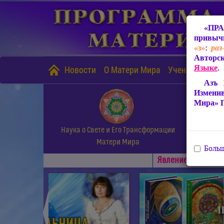
«ПРА
привычн
«з»
:
раз
Авторск
Языке
.
Новости
О Матери Мира
Учение Матери
Азъ 
Измени
Мира» 
Наука о Свете и Его Трансформации
Матери Мира
Больш
Явлениe Матери М
◄