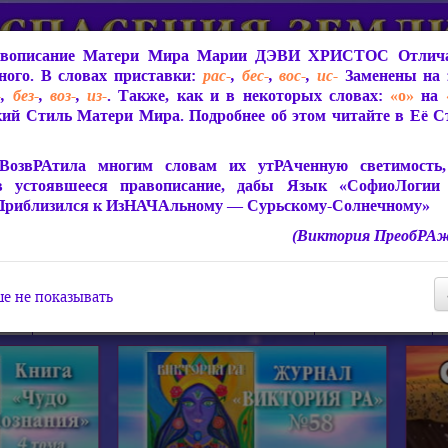
вописание Матери Мира
Марии ДЭВИ ХРИСТОС
Отлича
ого. В словах приставки:
рас-
,
бес-
,
вос-
,
ис-
Заменены на 
-
,
без-
,
воз-
,
из-
. Также, как и в некоторых словах:
«о»
на
ий Стиль Матери Мира. Подробнее об этом читайте в Её 
 Мира
О ПрогРАмме «ЮСМАЛОС»
Библиотека
Защит
ВозвРАтила многим словам их утРАченную светимость, 
в устоявшееся правописание, дабы Язык «СофиоЛогии
Приблизился к ИзНАЧАльному — Сурьскому-Солнечному»
(Виктория ПреобРАж
СофиоЛогия Матери Мира
Живое Слово Матери Мир
Статьи, Книги, Видео, Аудио 
е не показывать
ира
Пророчества о Явлении Матери Мира
Молитва Света