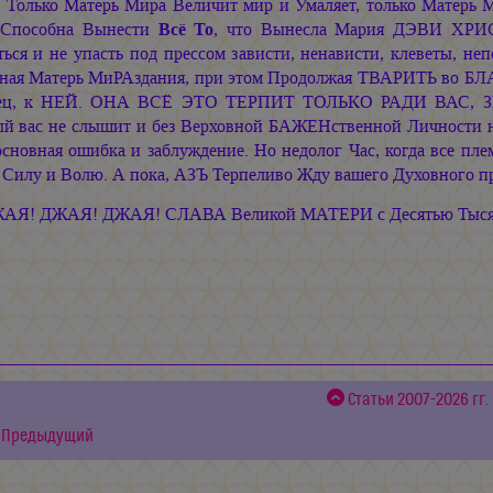
Только Матерь Мира Величит мир и Умаляет, только Матерь 
Способна Вынести
Всё То
, что Вынесла
Мария ДЭВИ ХРИ
ься и не упасть под прессом зависти, ненависти, клеветы, не
ная Матерь МиРАздания, при этом Продолжая ТВАРИТЬ во БЛАГ
ец, к НЕЙ. ОНА ВСЁ ЭТО ТЕРПИТ ТОЛЬКО РАДИ ВАС, ЗЕМ
ый вас не слышит и без Верховной БАЖЕНственной Личности н
основная ошибка и заблуждение. Но недолог Час, когда все пл
, Силу и Волю. А пока, АЗЪ Терпеливо Жду вашего Духовного п
АЯ! ДЖАЯ! ДЖАЯ! СЛАВА Великой МАТЕРИ с Десятью Тыся
Статьи 2007-2026 гг.
Предыдущий