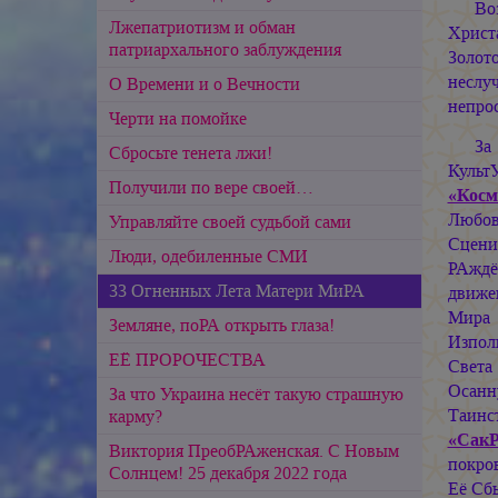
Во
Лжепатриотизм и обман
Христ
патриархального заблуждения
Золот
неслу
О Времени и о Вечности
непрос
Черти на помойке
За
Сбросьте тенета лжи!
Культ
Получили по вере своей…
«Косм
Любов
Управляйте своей судьбой сами
Сцени
Люди, одебиленные СМИ
РАждё
33 Огненных Лета Матери МиРА
движе
Мир
Земляне, поРА открыть глаза!
Изпол
ЕЁ ПРОРОЧЕСТВА
Света
Осанн
За что Украина несёт такую страшную
Таинс
карму?
«Сак
Виктория ПреобРАженская. С Новым
покро
Солнцем! 25 декабря 2022 года
Её Сб