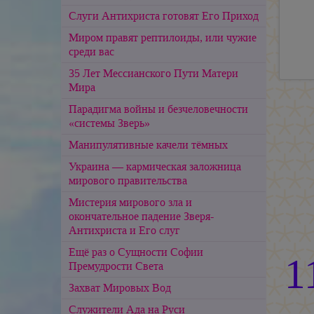
Слуги Антихриста готовят Его Приход
Миром правят рептилоиды, или чужие
среди вас
35 Лет Мессианского Пути Матери
Мира
Парадигма войны и безчеловечности
«системы Зверь»
Манипулятивные качели тёмных
Украина — кармическая заложница
мирового правительства
Мистерия мирового зла и
окончательное падение Зверя-
Антихриста и Его слуг
Ещё раз о Сущности Софии
1
Премудрости Света
Захват Мировых Вод
Служители Ада на Руси