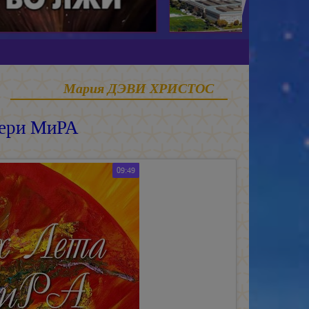
Мария ДЭВИ ХРИСТОС
тери МиРА
09:49