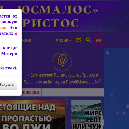
ется от
звонкую
«а»
. Это
Статьях
о
а от чипизации
Архив
EN
кое-где
 Матери
енская).
а.
«Космическое Полиискусство Третьего
©
и др.
Тысячелетия
Виктории ПреобРАженской»
Закрыть
Основные
Заповеди
►