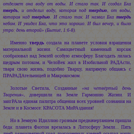
отделяет она воду от воды. И стало так. И создал Бха
твердь
, и отделил воду, которая под
твердью
, от воды,
которая над
твердью
. И стало так. И назвал Бха
твердь
небом. И увидел Бха, что это хорошо. И был вечер, и было
утро: день второй» (Бытиё, 1:6-8).
Именно
твердь
создала на планете условия взращения
материальной жизни. Самоцветный каменный корсаж
сообразовал над Землёй особую атмосферу. Благодать лилась
щедрым потоком, и ЧелоВек жил в Изобильной РАДАсти,
тваря свою жизнь, подобно Тварцу, напрямую общаясь с
ПРАРАДАтельницей и Макрокосмом.
Золотые Светила, Созданные
«на четвёртый день
Тварения»,
довершили на Земле Гармонию Жизни. И
заигРАла единая палитра общения всех уровней сознания на
Земле и в Космосе: КРАСОТА МиРАздания!
Но в Земную Идиллию грозным предначертанием пришла
беда: планета Фаэтон врезалась в Литосферу Земли... Пять
дней разноцветный град драгоценных камней осыпал нашу