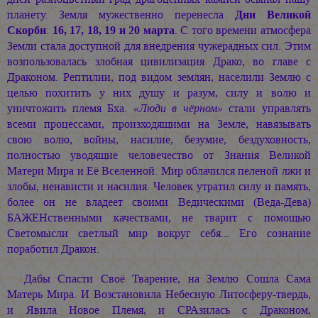
планету. Земля мужественно перенесла
Дни Великой
Скорби
:
16, 17, 18, 19 и 20 марта
. С того времени атмосфера
Земли стала доступной для внедрения чужерадных сил. Этим
возпользовалась злобная цивилизация Драко, во главе с
Драконом. Рептилии, под видом землян, населили Землю с
целью похитить у них душу и разум, силу и волю и
уничтожить племя Бха.
«Люди в чёрном»
стали управлять
всеми процессами, произходящими на Земле, навязывать
свою волю, войны, насилие, безумие, бездуховность,
полностью уводящие человечество от Знания Великой
Матери Мира и Её Вселенной. Мир облачился пеленой лжи и
злобы, ненависти и насилия. Человек утратил силу и память,
более он не владеет своими Ведическими (Веда-Дева)
БАЖЕНственными качествами, не тварит с помощью
Светомысли светлый мир вокруг себя... Его сознание
поработил Дракон.
Дабы Спасти Своё Тварение, на Землю Сошла Сама
Матерь Мира. И Возстановила Небесную Литосферу-твердь,
и Явила Новое Племя, и СРАзилась с Драконом,