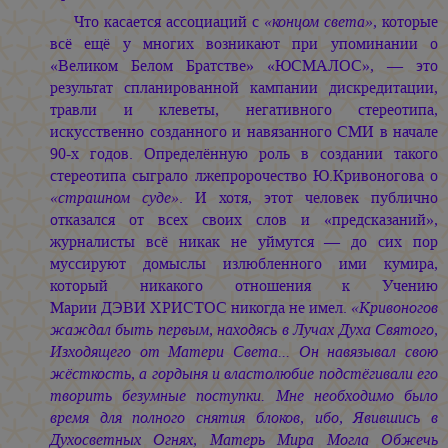
Что касается ассоциаций с
«концом света»
, которые
всё ещё у многих возникают при упоминании о
«Великом Белом Братстве» «ЮСМАЛОС», — это
результат спланированной кампании дискредитации,
травли и клеветы, негативного стереотипа,
искусственно созданного и навязанного СМИ в начале
90-х годов. Определённую роль в создании такого
стереотипа сыграло лжепророчество Ю.Кривоногова о
«страшном суде»
. И хотя, этот человек публично
отказался от всех своих слов и «предсказаний»,
журналисты всё никак не уймутся — до сих пор
муссируют домыслы излюбленного ими кумира,
который никакого отношения к Учению
Марии ДЭВИ ХРИСТОС
никогда не имел.
«Кривоногов
жаждал быть первым, находясь в Лучах Духа Святого,
Изходящего от Матери Света... Он навязывал свою
жёсткость, а гордыня и властолюбие подстёгивали его
творить безумные поступки. Мне необходимо было
время для полного снятия блоков, ибо, Явившись в
Духосветных Огнях, Матерь Мира Могла Обжечь