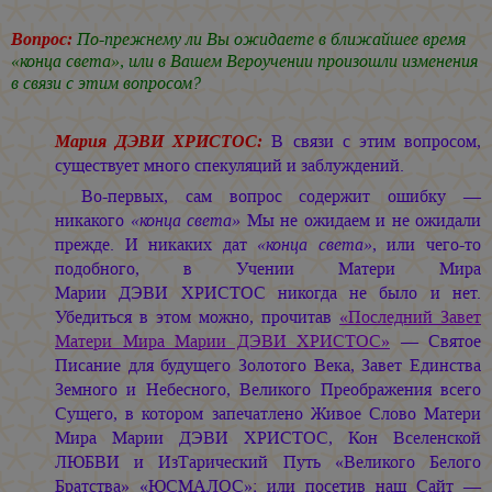
Вопрос:
По-прежнему ли Вы ожидаете в ближайшее время
«конца света», или в Вашем Вероучении произошли изменения
в связи с этим вопросом?
Мария ДЭВИ ХРИСТОС:
В связи с этим вопросом,
существует много спекуляций и заблуждений.
Во-первых, сам вопрос содержит ошибку —
никакого
«конца света»
Мы не ожидаем и не ожидали
прежде. И никаких дат
«конца света»
, или чего-то
подобного, в Учении Матери Мира
Марии ДЭВИ ХРИСТОС
никогда не было и нет.
Убедиться в этом можно, прочитав
«Последний Завет
Матери Мира
Марии ДЭВИ ХРИСТОС»
— Святое
Писание для будущего Золотого Века, Завет Единства
Земного и Небесного, Великого Преображения всего
Сущего, в котором запечатлено Живое Слово Матери
Мира
Марии ДЭВИ ХРИСТОС,
Кон Вселенской
ЛЮБВИ и ИзТарический Путь «Великого Белого
Братства» «ЮСМАЛОС»; или посетив наш Сайт —