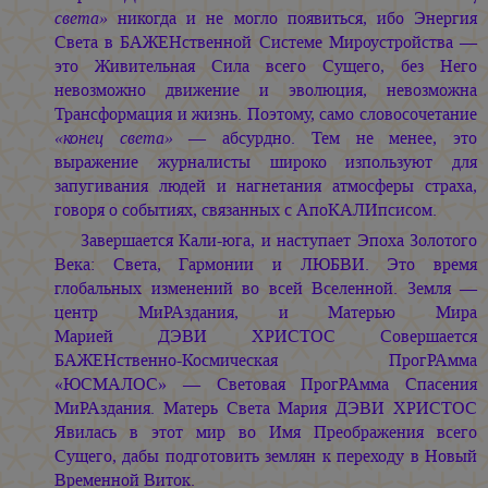
света»
никогда и не могло появиться, ибо Энергия
Света в БАЖЕНственной Системе Мироустройства —
это Живительная Сила всего Сущего, без Него
невозможно движение и эволюция, невозможна
Трансформация и жизнь. Поэтому, само словосочетание
«конец света»
— абсурдно. Тем не менее, это
выражение журналисты широко изпользуют для
запугивания людей и нагнетания атмосферы страха,
говоря о событиях, связанных с АпоКАЛИпсисом.
Завершается Кали-юга, и наступает Эпоха Золотого
Века: Света, Гармонии и ЛЮБВИ. Это время
глобальных изменений во всей Вселенной. Земля —
центр МиРАздания, и Матерью Мира
Марией ДЭВИ ХРИСТОС
Совершается
БАЖЕНственно-Космическая ПрогРАмма
«ЮСМАЛОС» — Световая ПрогРАмма Спасения
МиРАздания. Матерь Света
Мария ДЭВИ ХРИСТОС
Явилась в этот мир во Имя Преображения всего
Сущего, дабы подготовить землян к переходу в Новый
Временной Виток.