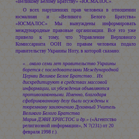
«Великому Белому Братству» «ЮСМАЛОС».
О всех нарушениях прав человека в отношении
юсмалиан и «Великого Белого Братства»
«ЮСМАЛОС» Мы вынуждены информировать
международные правовые организации. Всё это уже
привело к тому, что Управление Верховного
Комиссариата ООН по правам человека подало
правительству Украины Ноту, в которой сказано:
«…около семи лет правительство Украины
борется с последователями Международной
Церкви Великое Белое Братство... Их
дискредитируют в средствах массовой
информации, их убеждения объявляются
противозаконными. Именно, благодаря
сфабрикованному делу были осуждены к
тюремному заключению Духовный Учитель
Великого Белого Братства
Мария ДЭВИ ХРИСТОС
и др.»
(«Агентство
религиозной информации», N 7(231) от 20
февраля 1998 г.).