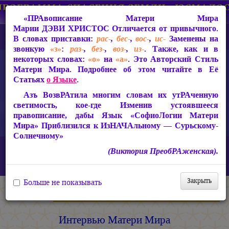
«ПРАвописание Матери Мира
Марии ДЭВИ ХРИСТОС
Отличается от привычного.
В словах приставки:
рас-
,
бес-
,
вос-
,
ис-
Заменены на
звонкую
«з»
:
раз-
,
без-
,
воз-
,
из-
. Также, как и в
некоторых словах:
«о»
на
«а»
. Это Авторский Стиль
Матери Мира. Подробнее об этом читайте в Её
Статьях
о Языке
.
Азъ ВозвРАтила многим словам их утРАченную
светимость, кое-где Изменив устоявшееся
правописание, дабы Язык «СофиоЛогии Матери
Мира» Приблизился к ИзНАЧАльному — Сурьскому-
Солнечному»
Главная
Статьи Марии ДЭВИ ХРИСТОС
Статьи 1999-2006 гг.
(Виктория ПреобРАженская).
Интервью Матери Мира Марии ДЭВИ ХРИСТОС российскому
журналу «Религия и право»
Закрыть
Больше не показывать
Мария ДЭВИ ХРИСТОС
Интервью Матери Мира