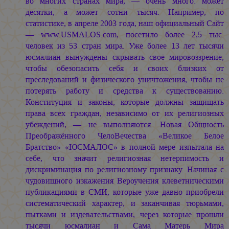
во многих странах мира, — очень много: может
десятки, а может сотни тысяч. Например, по
статистике, в апреле 2003 года, наш официальный Сайт
— www.USMALOS.com, посетило более 2,5 тыс.
человек из 53 стран мира. Уже более 13 лет тысячи
юсмалиан вынуждены скрывать своё мировоззрение,
чтобы обезопасить себя и своих близких от
преследований и физического уничтожения, чтобы не
потерять работу и средства к существованию.
Конституция и законы, которые должны защищать
права всех граждан, независимо от их религиозных
убеждений, — не выполняются. Новая Общность
Преображённого ЧелоВечества «Великое Белое
Братство» «ЮСМАЛОС» в полной мере изпытала на
себе, что значит религиозная нетерпимость и
дискриминация по религиозному признаку. Начиная с
чудовищного изкажения Вероучения клеветническими
публикациями в СМИ, которые уже давно приобрели
систематический характер, и заканчивая тюрьмами,
пытками и издевательствами, через которые прошли
тысячи юсмалиан и Сама Матерь Мира