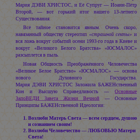
Мария ДЭВИ ХРИСТОС,
и Её Супруг — Иоанн-Пётр
Второй, — вот горький итог нашего 13-летнего
Существования.
Всё тайное становится явным. Очень скоро,
навязанный обществу стереотип
«страшной секты»
и
вся ложь вокруг событий осени 1993-го года в Киеве и
вокруг «Великого Белого Братства» «ЮСМАЛОС»
разсыплется в пыль.
Новая Общность Преображённого Человечества
«Великое Белое Братство» «ЮСМАЛОС» — основа
нового Духовного Государства.
Мария ДЭВИ ХРИСТОС
Заложила БАЖЕНственный
Кон и Высшую Справедливость —
Основные
ЗапоВЕДИ Завета Жизни Вечной
— Основные
Принципы БАЖЕНственной Идеологии:
Возлюби Матерь Света — всем сердцем, душою
и сознанием своим!
Возлюби Человечество — ЛЮБОВЬЮ Матери
Света!