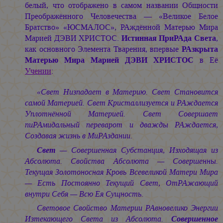
белый, что отображено в самом названии Общности
Преображённого Человечества — «Великое Белое
Братство» «ЮСМАЛОС», РАждённой Матерью Мира
Марией ДЭВИ ХРИСТОС.
Истинная ПриРАда Света
,
как основного Элемента Тварения, впервые
РАзкрыта
Матерью Мира
Марией ДЭВИ ХРИСТОС
в Её
Учении
:
«Свет Низпадает в Материю. Свет Становится
самой Материей. Свет Кристаллизуется и РАждается
Уплотнённой Материей. Свет Совершает
пиРАмидальный переварот и дважды РАждается,
Создавая жизнь в МиРАздании.
Свет
— Совершенная Субстанция, Изходящая из
Абсолюта. Свойства Абсолюта — Совершенны.
Текущая Золотоносная Кровь Всевеликой Матери Мира
— Есть Постоянно Текущий Свет, ОтРАжающий
внутри Себя — Всю Ея Сущность.
Световое Свойство Материи РАвновелико Энергии
Изтекающего Света из Абсолюта.
Совершенное