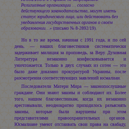
Религиозные организации … согласно
действующего законодательства, могут иметь
статус юридического лица, или действовать без
уведомления государственных органов о своём
образовании…»
(письмо № 8-2892/19).
Но в то же время, начиная с 1991 года, и по сей
день, — наших благовестников систематически
задерживает милиция за проповедь, за Веру. Духовная
Литература незаконно конфисковывается и
уничтожается. Только в двух случаях из сотен — это
было даже доказано прокуратурой Украины, после
разсмотрения соответствующих заявлений юсмалиан.
Последователи Матери Мира — законопослушные
граждане. Они знают законы и соблюдают их. Более
того, нашим благовестникам, когда их незаконно
арестовывали, неоднократно приходилось разъяснять
законы, которые были нарушены при этом
представителями правоохранительных органов.
Юсмалиане умеют отстаивать свои права на свабаду,