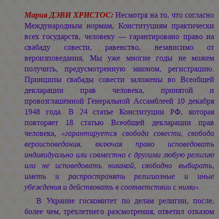
Мария ДЭВИ ХРИСТОС:
Несмотря на то, что согласно
Международным нормам, Конституциям практически
всех государств, человеку — гарантировано право на
свабаду совести, равенство, независимо от
вероизповедания, Мы уже многие годы не можем
получить, предусмотренную законом, регистрацию.
Принципы свабады совести заложены во Всеобщей
декларации прав человека, принятой и
провозглашённой Генеральной Ассамблеей 10 декабря
1948 года. В 24 статье Конституции РФ, которая
повторяет 18 статью Всеобщей декларации прав
человека,
«гарантируется свобода совести, свобода
вероисповедания, включая право исповедовать
индивидуально или совместно с другими любую религию
или не исповедовать никакой, свободно выбирать,
иметь и распространять религиозные и иные
убеждения и действовать в соответствии с ними»
.
В Украине госкомитет по делам религии, после,
более чем, трёхлетнего разсмотрения, ответил отказом