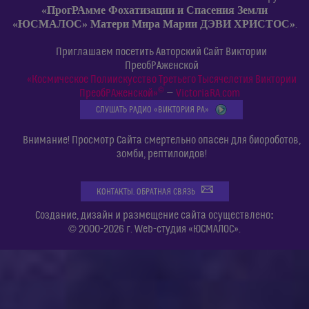
«ПрогРАмме Фохатизации и Спасения Земли
«ЮСМАЛОС» Матери Мира Марии ДЭВИ ХРИСТОС»
.
Приглашаем посетить Авторский Сайт Виктории
ПреобРАженской
«Космическое Полиискусство Третьего Тысячелетия Виктории
©
ПреобРАженской»
—
VictoriaRA.com
СЛУШАТЬ РАДИО «ВИКТОРИЯ РА»
Внимание! Просмотр Сайта смертельно опасен для биороботов,
зомби, рептилоидов!
КОНТАКТЫ. ОБРАТНАЯ СВЯЗЬ
:
Создание, дизайн и размещение сайта осуществлено
© 2000-2026 г. Web-студия «ЮСМАЛОС».