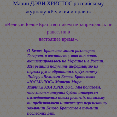
Марии ДЭВИ ХРИСТОС
российскому
журналу «Религия и право»
«Великое Белое Братство никем не запрещалось ни
ранее, ни в
настоящее время».
О Белом Братстве много разговоров.
Говарят, в частности, что оно вновь
активизировалось на Украине и в России.
Мы решили получить информацию из
первых рук и обратились к Духовному
Лидеру «Великого Белого Братства»
«ЮСМАЛОС» Матери Мира
Марии ДЭВИ ХРИСТОС.
Мы полагаем,
что этот материал будет интересен
изследователям новых религий, поскольку
он представляет интересную перспективу
эволюции Белого Братства в течении
последних лет.