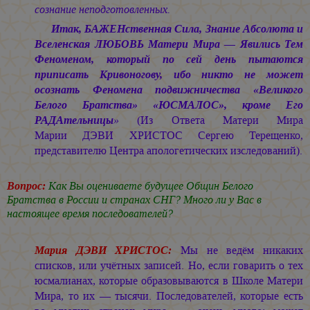
сознание неподготовленных.
Итак, БАЖЕНственная Сила, Знание Абсолюта и
Вселенская ЛЮБОВЬ Матери Мира — Явились Тем
Феноменом, который по сей день пытаются
приписать Кривоногову, ибо никто не может
осознать Феномена подвижничества «Великого
Белого Братства» «ЮСМАЛОС», кроме Его
РАДАтельницы
»
(Из Ответа Матери Мира
Марии ДЭВИ ХРИСТОС
Сергею Терещенко,
представителю Центра апологетических изследований).
Вопрос:
Как Вы оцениваете будущее Общин Белого
Братства в России и странах СНГ? Много ли у Вас в
настоящее время последователей?
Мария ДЭВИ ХРИСТОС:
Мы не ведём никаких
списков, или учётных записей. Но, если говарить о тех
юсмалианах, которые образовываются в Школе Матери
Мира, то их — тысячи. Последователей, которые есть