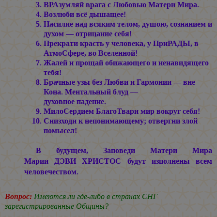
ВРАзумляй врага с Любовью Матери Мира.
Возлюби всё дышащее!
Насилие над всяким телом, душою, сознанием и
духом — отрицание себя!
Прекрати красть у человека, у ПриРАДЫ, в
АтмоСфере, во Вселенной!
Жалей и прощай обижающего и ненавидящего
тебя!
Брачные узы без Любви и Гармонии — вне
Кона. Ментальный блуд —
духовное падение.
МилоСердием БлагоТвари мир вокруг себя!
Снизходи к непонимающему; отвергни злой
помысел!
В будущем, Заповеди Матери Мира
Марии ДЭВИ ХРИСТОС
будут изполнены всем
человечеством.
Вопрос:
Имеются ли где-либо в странах СНГ
зарегистрированные Общины?