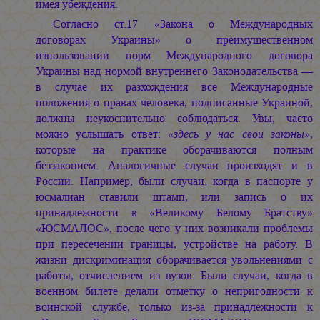
имея убеждения.
Согласно ст.17 «Закона о Международных
договорах Украины» о преимущественном
изпользовании норм Международного договора
Украины над нормой внутреннего Законодательства —
в случае их разхождения все Международные
положения о правах человека, подписанные Украиной,
должны неукоснительно соблюдаться. Увы, часто
можно услышать ответ:
«здесь у нас свои законы»
,
которые на практике оборачиваются полным
беззаконием. Аналогичные случаи произходят и в
России. Например, были случаи, когда в паспорте у
юсмалиан ставили штамп, или запись о их
принадлежности в «Великому Белому Братству»
«ЮСМАЛОС», после чего у них возникали проблемы
при пересечении границы, устройстве на работу. В
жизни дискриминация оборачивается увольнениями с
работы, отчислением из вузов. Были случаи, когда в
военном билете делали отметку о непригодности к
воинской службе, только из-за принадлежности к