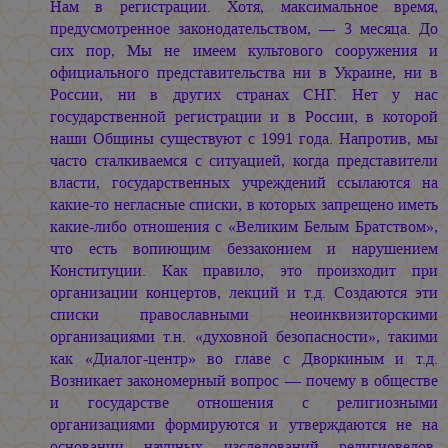
Нам в регистрации. Хотя, максимальное время,
предусмотренное законодательством, — 3 месяца. До
сих пор, Мы не имеем культового сооружения и
официального представительства ни в Украине, ни в
России, ни в других странах СНГ. Нет у нас
государственной регистрации и в России, в которой
наши Общины существуют с 1991 года. Напротив, мы
часто сталкиваемся с ситуацией, когда представители
власти, государственных учреждений ссылаются на
какие-то негласные списки, в которых запрещено иметь
какие-либо отношения с «Великим Белым Братством»,
что есть вопиющим беззаконием и нарушением
Конституции. Как правило, это произходит при
организации концертов, лекций и т.д. Создаются эти
списки православными неоинквизиторскими
организациями т.н. «духовной безопасности», такими
как «Диалог-центр» во главе с Дворкиным и т.д.
Возникает закономерный вопрос — почему в обществе
и государстве отношения с религиозными
организациями формируются и утверждаются не на
основании научных изследований религиоведов,