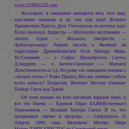
www.USMALOS.com
.
Во-вторых, в ожидании находится весь этот мир:
христиане ожидали и до сих пор ждут Второго
Пришествия Христа,
Духа Утешителя
, на возтоке ждут
Калку-Аватара
, буддисты —
Майтрейю
, мусульмане —
Акмат
, иудеи —
Мошиаха
, тантристы —
Ардханаришвару
. Рерихи писали о Явлении на
территорию ДревнеКиевской Руси Матери Мира,
Вл.Соловьёв — о
Софии Премудрости Света
,
Д.Андреев — о
Звенте-Свентане — Мировой
Женственности
и т.д. Но разве эти ожидания связаны с
«концом света»
? Разве Приход Мессии означает гибель
всего живого? Напротив, Явление Мессии Означает
Победу Света над Тьмой.
Об этом сказано во всех писаниях нарадов мира, и
все эти Имена — Единый Образ БАЖЕНственного
Первоначала — Великой Матери Света! И то, что
предвещали святые и пророки, — Свершилось 11
Апреля 1990 года Явлением Матери Мира
Марии ДЭВИ ХРИСТОС
на Славянской земле.