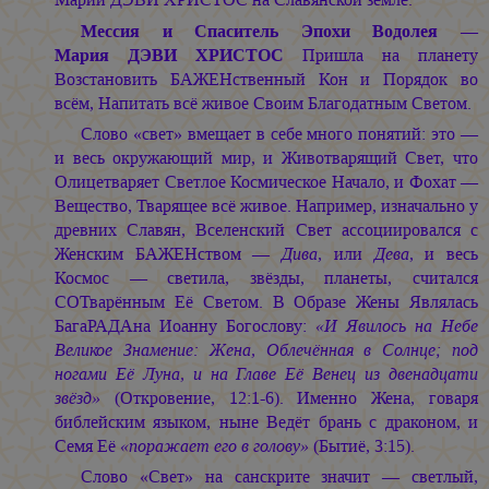
Мессия и Спаситель Эпохи Водолея —
Мария ДЭВИ ХРИСТОС
Пришла на планету
Возстановить БАЖЕНственный Кон и Порядок во
всём, Напитать всё живое Своим Благодатным Светом.
Слово «свет» вмещает в себе много понятий: это —
и весь окружающий мир, и Животварящий Свет, что
Олицетваряет Светлое Космическое Начало, и Фохат —
Вещество, Тварящее всё живое. Например, изначально у
древних Славян, Вселенский Свет ассоциировался с
Женским БАЖЕНством —
Дива
, или
Дева
, и весь
Космос — светила, звёзды, планеты, считался
СОТварённым Её Светом. В Образе Жены Являлась
БагаРАДАна Иоанну Богослову:
«И Явилось на Небе
Великое Знамение: Жена, Облечённая в Солнце; под
ногами Её Луна, и на Главе Её Венец из двенадцати
звёзд»
(Откровение, 12:1-6). Именно Жена, говаря
библейским языком, ныне Ведёт брань с драконом, и
Семя Её
«поражает его в голову»
(Бытиё, 3:15).
Слово «Свет» на санскрите значит — светлый,