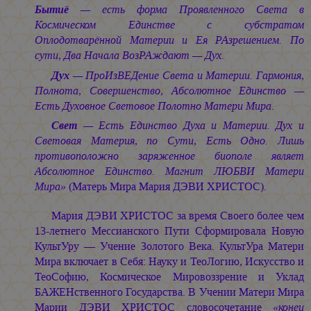
Бытиё
— есть форма Проявленного Света в
Космическом Единстве с субстратом
Оплодотварённой Материи и Ея РАзрешением. По
сути, Два Начала ВозРАждают — Дух.
Дух
— ПроИзВЕДение Света и Материи. Гармония,
Полнота, Совершенство, Абсолютное Единство —
Есть Духовное Световое Полотно Матери Мира.
Свет
— Есть Единство Духа и Материи. Дух и
Световая Материя, по Сути, Есть Одно. Лишь
противоположно заряженное биополе являет
Абсолютное Единство. Магнит ЛЮБВИ Матери
Мира»
(Матерь Мира
Мария ДЭВИ ХРИСТОС).
Мария ДЭВИ ХРИСТОС
за время Своего более чем
13-летнего Мессианского Пути Сформировала Новую
КультУру — Учение Золотого Века. КультУра Матери
Мира включает в Себя: Науку и ТеоЛогию, Искусство и
ТеоСофию, Космическое Мировоззрение и Уклад
БАЖЕНственного Государства. В Учении Матери Мира
Марии ДЭВИ ХРИСТОС
словосочетание
«конец