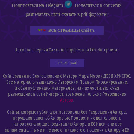
Подписаться
на Telegram
Поделиться в соцсетях,
разпечатать (или скачать в pdf-формате):
ВСЕ СТРАНИЦЫ САЙТА
:
Архивная версия Сайта
для просмотра без Интернета
СКАЧАТЬ САЙТ
Сайт создан по Благословению Матери Мира Марии ДЭВИ ХРИСТОС.
Все материалы защищены Авторским Правом. Тиражирование,
любая публикация материалов, или их части, включая
размещение в сети Интернет, возможны только с Разрешения
Автора
.
Сайты, которые публикуют материалы без Разрешения Автора,
нарушают закон об Авторских Правах, и их деятельность
направлена на дискредитацию Автора и Её Идеи, они все
являются ложными и не имеют никакого отношения к Автору и Её