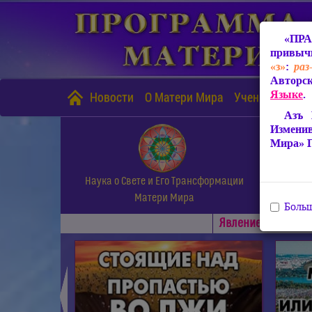
«ПРА
привычн
«з»
:
раз
Авторск
Языке
.
Новости
О Матери Мира
Учение Матери
Азъ 
Измени
Мира» 
Наука о Свете и Его Трансформации
Матери Мира
Больш
Явлениe Матери М
◄