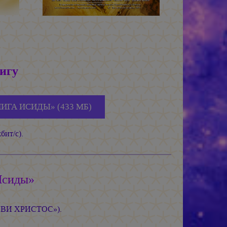
игу
ИГА ИСИДЫ» (433 МБ)
бит/с).
Исиды»
ДЭВИ ХРИСТОС»).