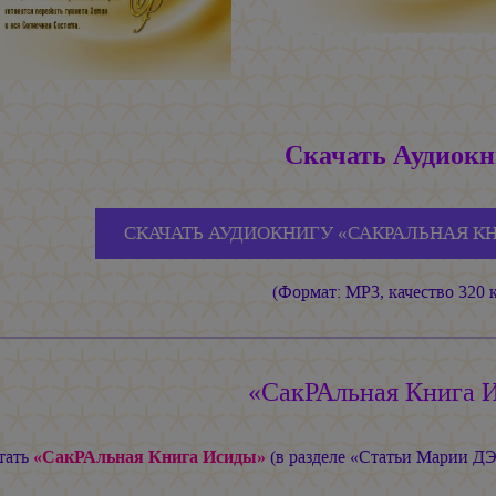
Скачать Аудиокн
СКАЧАТЬ АУДИОКНИГУ «САКРАЛЬНАЯ КН
(Формат: MP3, качество 320 к
«СакРАльная Книга 
тать
«СакРАльная Книга Исиды»
(в разделе «Статьи Марии 