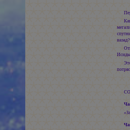
Пе
Ка
мегал
спутн
назад
От
Исиды
Эт
потряс
СО
Ча
«З
Ча