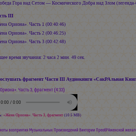
обеда Гора над Сетом — Космического Добра над Злом (легенда-б
сть III
ена Ориона». Часть 1 (00:40:46)
ена Ориона». Часть 2 (00:46:25)
ена Ориона». Часть 3 (00:42:48)
ее время звучания: 2 часа 2 мин. 49 сек.
ослушать фрагмент Части III Аудиокниги «СакРАльная Кни
Ориона». Часть 3, фрагмент (4:33)
ь:
«Жена Ориона». Часть 3, фрагмент
(10.5 MB)
ноты возприятия Музыкальных Произведений Виктории ПреобРАженской желат