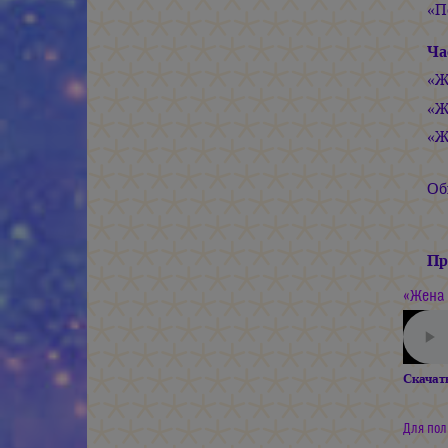
«П
Ча
«Ж
«Ж
«Ж
Общ
Пр
«Жена 
Скачат
Для пол