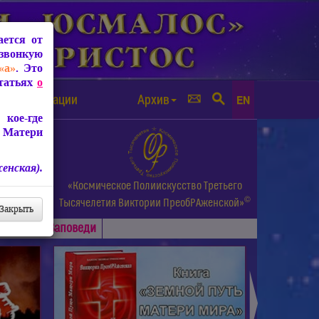
ется от
звонкую
«а»
. Это
Статьях
о
а от чипизации
Архив
EN
кое-где
 Матери
енская).
а.
«Космическое Полиискусство Третьего
©
и др.
Тысячелетия
Виктории ПреобРАженской»
Закрыть
Основные
Заповеди
►