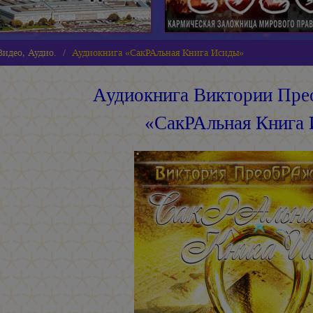
идео, Аудио.
Аудиокнига «СакРАльная Книга Исиды»
Аудиокнига Виктории Пре
«СакРАльная Книга