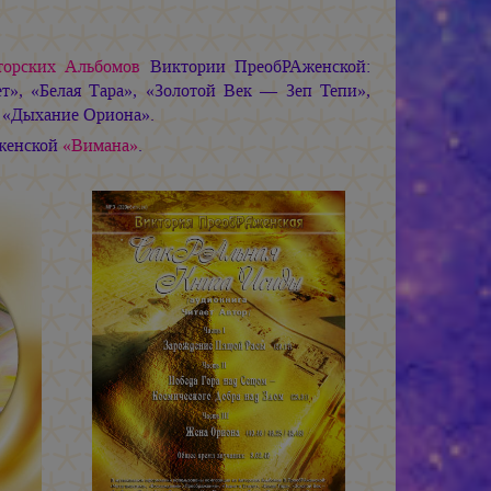
торских Альбомов
Виктории ПреобРАженской:
т», «Белая Тара», «Золотой Век — Зеп Тепи»,
 «Дыхание Ориона».
женской
«Вимана»
.