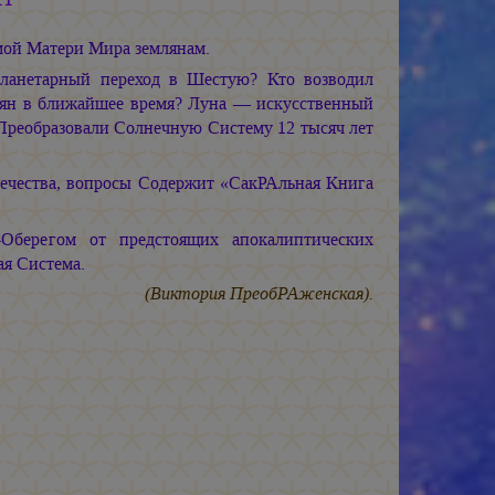
ой Матери Мира землянам.
планетарный переход в Шестую? Кто возводил
лян в ближайшее время? Луна — искусственный
Преобразовали Солнечную Систему 12 тысяч лет
вечества, вопросы Содержит «СакРАльная Книга
-Оберегом от предстоящих апокалиптических
ая Система.
(Виктория ПреобРАженская).