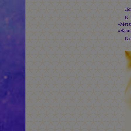
До
В 
«Мета
«Жриц
В 