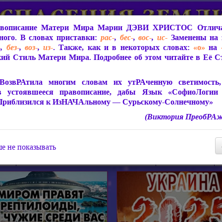
вописание Матери Мира
Марии ДЭВИ ХРИСТОС
Отлича
ого. В словах приставки:
рас-
,
бес-
,
вос-
,
ис-
Заменены на 
-
,
без-
,
воз-
,
из-
. Также, как и в некоторых словах:
«о»
на
ий Стиль Матери Мира. Подробнее об этом читайте в Её 
 Мира
О ПрогРАмме «ЮСМАЛОС»
Библиотека
Защит
ВозвРАтила многим словам их утРАченную светимость, 
в устоявшееся правописание, дабы Язык «СофиоЛогии
Приблизился к ИзНАЧАльному — Сурьскому-Солнечному»
(Виктория ПреобРАж
СофиоЛогия Матери Мира
Живое Слово Матери Мир
Статьи, Книги, Видео, Аудио 
е не показывать
ира
Пророчества о Явлении Матери Мира
Молитва Света