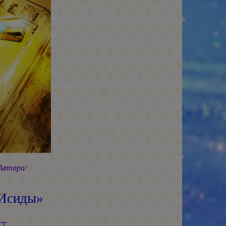
 Автора/
 Исиды»
КТ