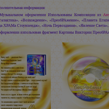
полнительная информация:
Музыкальном оформлении Изпользованы Композиции из
Ав
галактика», «Возхождение», «ПреобРАжение», «Планета Египе
а ХРАМа Стоунхендж», «Ночь Первоздания», «Явление Света»,
оформлении изпользован фрагмент Картины Виктории ПреобРА