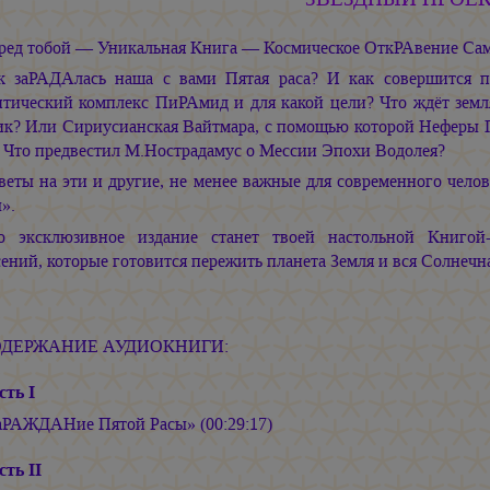
ред тобой — Уникальная Книга — Космическое ОткРАвение Сам
к заРАДАлась наша с вами Пятая раса? И как совершится 
итический комплекс ПиРАмид и для какой цели? Что ждёт зем
ик? Или Сириусианская Вайтмара, с помощью которой Неферы 
? Что предвестил М.Нострадамус о Мессии Эпохи Водолея?
веты на эти и другие, не менее важные для современного чело
».
о эксклюзивное издание станет твоей настольной Книгой
ений, которые готовится пережить планета Земля и вся Солнечн
ДЕРЖАНИЕ АУДИОКНИГИ:
сть I
аРАЖДАНие Пятой Расы» (00:29:17)
сть II