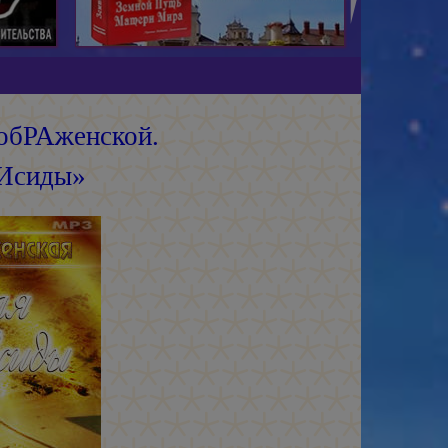
обРАженской.
 Исиды»