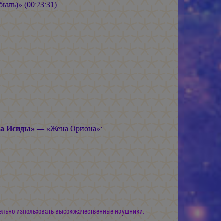
ыль)» (00:23:31)
га Исиды»
— «Жена Ориона»:
ельно изпользовать высококачественные наушники.