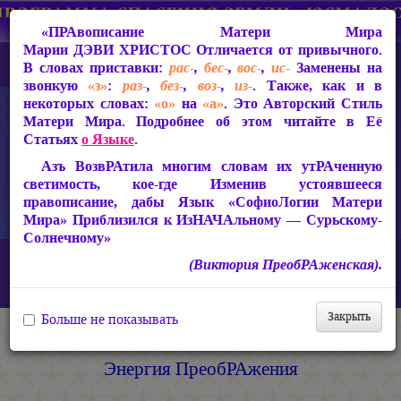
«ПРАвописание Матери Мира
Марии ДЭВИ ХРИСТОС
Отличается от привычного.
В словах приставки:
рас-
,
бес-
,
вос-
,
ис-
Заменены на
звонкую
«з»
:
раз-
,
без-
,
воз-
,
из-
. Также, как и в
некоторых словах:
«о»
на
«а»
. Это Авторский Стиль
Матери Мира. Подробнее об этом читайте в Её
Статьях
о Языке
.
Азъ ВозвРАтила многим словам их утРАченную
светимость, кое-где Изменив устоявшееся
правописание, дабы Язык «СофиоЛогии Матери
Мира» Приблизился к ИзНАЧАльному — Сурьскому-
Солнечному»
Главная
СофиоЛогическая Медиатека Матери Мира
(Виктория ПреобРАженская).
Абсолютный Свет (Фохат) Матери Мира — Энергия
ПреобРАжения
Закрыть
Больше не показывать
Абсолютный Свет (Фохат) Матери Мира —
Энергия ПреобРАжения