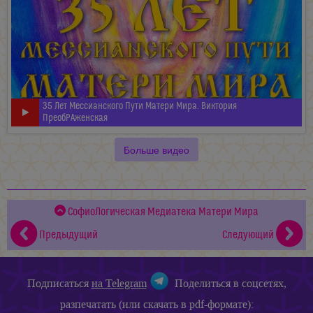
35 Лет Мессианского Пути Матери Мира. Виктория
ПреобРАженская
Больше видео
СофиоЛогическая Медиатека Матери Мира
Предыдущий
Следующий
Подписаться
на Telegram
Поделиться в соцсетях,
разпечатать (или скачать в pdf-формате):