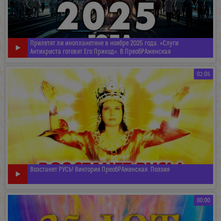
Прилетят ли инопланетяне в ноябре 2025 года. «Слуги
Антихриста готовят Его Приход». В.ПреобРАженская
02:05
Возстанет РУСЬ! Виктория ПреобРАженская. Поэзия
00:00