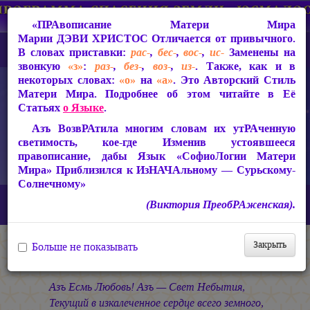
«ПРАвописание Матери Мира
Марии ДЭВИ ХРИСТОС
Отличается от привычного.
В словах приставки:
рас-
,
бес-
,
вос-
,
ис-
Заменены на
звонкую
«з»
:
раз-
,
без-
,
воз-
,
из-
. Также, как и в
некоторых словах:
«о»
на
«а»
. Это Авторский Стиль
Матери Мира. Подробнее об этом читайте в Её
Статьях
о Языке
.
Азъ ВозвРАтила многим словам их утРАченную
светимость, кое-где Изменив устоявшееся
правописание, дабы Язык «СофиоЛогии Матери
Мира» Приблизился к ИзНАЧАльному — Сурьскому-
Солнечному»
Главная
СакРАльная Поэзия Матери Мира
(Виктория ПреобРАженская).
В Заклании (1993-1997)
В Заклании
ХРИСТОС
Закрыть
Больше не показывать
ХРИСТОС
Азъ Есмь Любовь! Азъ — Свет Небытия,
Текущий в изкалеченное сердце всего земного,