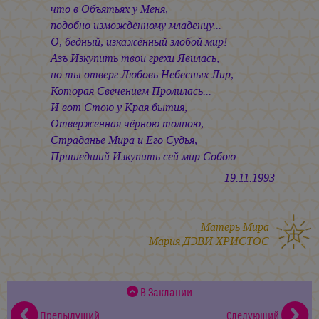
что в Объятьях у Меня,
подобно измождённому младенцу...
О, бедный, изкажённый злобой мир!
Азъ Изкупить твои грехи Явилась,
но ты отверг Любовь Небесных Лир,
Которая Свечением Пролилась...
И вот Стою у Края бытия,
Отверженная чёрною толпою, —
Страданье Мира и Его Судья,
Пришедший Изкупить сей мир Собою...
19.11.1993
Матерь Мира
Мария ДЭВИ ХРИСТОС
В Заклании
Предыдущий
Следующий