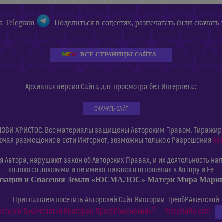
а Telegram
Поделиться в соцсетях, разпечатать (или скачать 
ВСЕ СТРАНИЦЫ САЙТА
:
Архивная версия Сайта
для просмотра без Интернета
СКАЧАТЬ САЙТ
ДЭВИ ХРИСТОС. Все материалы защищены Авторским Правом. Тиражиров
ючая размещение в сети Интернет, возможны только с Разрешения
Ав
 Автора, нарушают закон об Авторских Правах, и их деятельность нап
являются ложными и не имеют никакого отношения к Автору и Её
изации и Спасения Земли «ЮСМАЛОС» Матери Мира Мар
Приглашаем посетить Авторский Сайт Виктории ПреобРАженской
©
ретьего Тысячелетия Виктории ПреобРАженской»
—
VictoriaRA.com