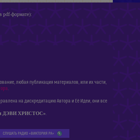
в pdf-формате):
ание, любая публикация материалов, или их части,
тора
.
равлена на дискредитацию Автора и Её Идеи, они все
ии ДЭВИ ХРИСТОС»
.
СЛУШАТЬ РАДИО «ВИКТОРИЯ РА»