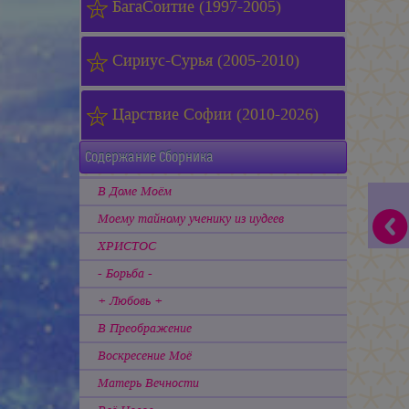
БагаСоитие (1997-2005)
Сириус-Сурья (2005-2010)
Царствие Софии (2010-2026)
Содержание Сборника
В Доме Моём
Моему тайному ученику из иудеев
ХРИСТОС
- Борьба -
+ Любовь +
В Преображение
Воскресение Моё
Матерь Вечности