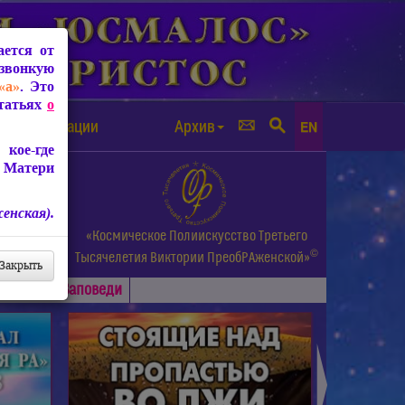
ется от
звонкую
«а»
. Это
Статьях
о
а от чипизации
Архив
EN
кое-где
 Матери
енская).
а.
«Космическое Полиискусство Третьего
©
и др.
Тысячелетия
Виктории ПреобРАженской»
Закрыть
Основные
Заповеди
►