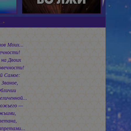
..»
ов Моих...
Вечности!
 на Двоих
овечности!
й Самое:
Званое,
Обличии
личенной...
Божьего —
ожьими,
ветана,
апретами...