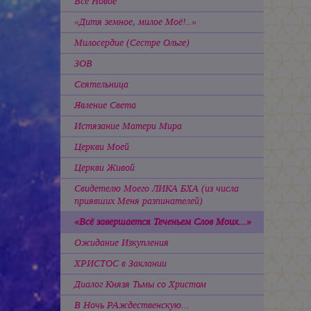
Всё Новое
«Дитя земное, милое Моё!..»
Милосердие
(Сестре Ольге)
ЗОВ
Сеятельница
Явление Света
Истязание Матери Мира
Церкви Моей
Церкви Живой
Свидетелю Моего ЛИКА БХА (из числа
приявших Меня разпинателей)
«Всё завершается Теченьем Слов Моих...»
Ожидание Изкупления
ХРИСТОС в Заклании
Диалог Князя Тьмы со Христом
В Ночь РАждественскую...