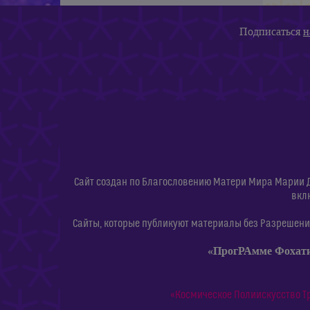
Подписаться
н
Сайт создан по Благословению Матери Мира Марии 
вкл
Сайты, которые публикуют материалы без Разрешения
«ПрогРАмме Фохат
«Космическое Полиискусство Т