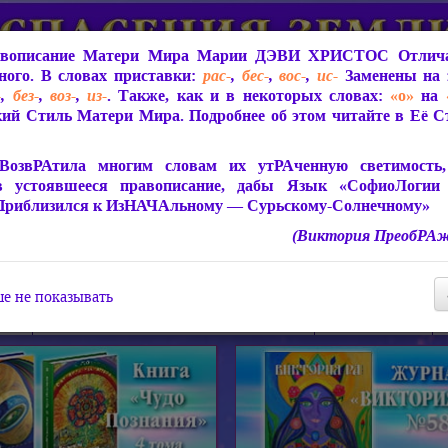
вописание Матери Мира
Марии ДЭВИ ХРИСТОС
Отлича
ого. В словах приставки:
рас-
,
бес-
,
вос-
,
ис-
Заменены на 
-
,
без-
,
воз-
,
из-
. Также, как и в некоторых словах:
«о»
на
ий Стиль Матери Мира. Подробнее об этом читайте в Её 
 Мира
О ПрогРАмме «ЮСМАЛОС»
Библиотека
Защит
ВозвРАтила многим словам их утРАченную светимость, 
в устоявшееся правописание, дабы Язык «СофиоЛогии
Приблизился к ИзНАЧАльному — Сурьскому-Солнечному»
(Виктория ПреобРАж
СофиоЛогия Матери Мира
Живое Слово Матери Мир
Статьи, Книги, Видео, Аудио 
е не показывать
ира
Пророчества о Явлении Матери Мира
Молитва Света