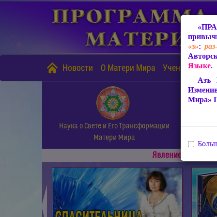
«ПРА
привычн
«з»
:
раз
Авторск
Языке
.
Новости
О Матери Мира
Учение Матери
Азъ 
Измени
Мира» 
Наука о Свете и Его Трансформации
Матери Мира
Больш
Явлениe Матери М
◄