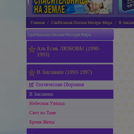
Главная
СакРАльная Поэзия Матери Мира
В Закла
СакРАльная Поэзия Матери Мира
Азъ Есмь ЛЮБОВЬ! (1990-
1993)
В Заклании (1993-1997)
Поэтические Сборники
В Заклании
Небесная Узница
Свет во Тьме
Бремя Жены