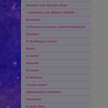
Земному сыну Матери Мира
+ Каждому, кто Верит в МЕНЯ +
Благовест
СОТканной из Света, Свет РАждающей
Покайся!
В Преддверии Света!
Взлёт!
В Свете!
Молитва
Молитва
В Небесное
Слепцы-глухие!
Приближение Поединка
Ожидание
В Моём РАю...