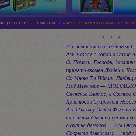
нии (1993-1997)
В Заклании
«Всё завершается Теченьем Слов Моих.
* * *
Всё завершается Теченьем Сл
Азъ Ухожу с Тобой в Оазис 
О, Помоги, Господь, Закланье
принять взамен Любви и Чел
Со Мною Ты Идёшь, Любящи
Моё Извечное — ЛЮБОВЬЮ 
Свеченье Златое, в Святом 
Христовой Сущности Невозве
Азъ Изхожу Огнём Фохата 
во стенах Скована цепями л
в охапке демонов — Вся Окле
Сокрыта дьяволом и — под з