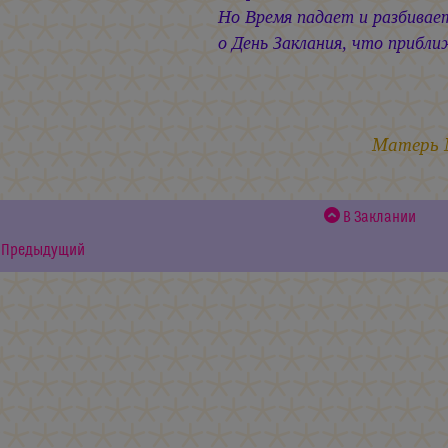
Но Время падает и разбивае
о День Заклания, что прибл
10.1
Матерь
В Заклании
Предыдущий