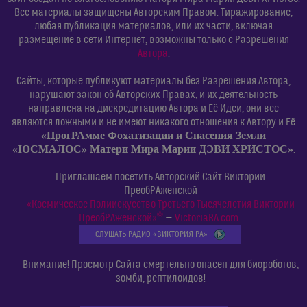
Все материалы защищены Авторским Правом. Тиражирование,
любая публикация материалов, или их части, включая
размещение в сети Интернет, возможны только с Разрешения
Автора
.
Сайты, которые публикуют материалы без Разрешения Автора,
нарушают закон об Авторских Правах, и их деятельность
направлена на дискредитацию Автора и Её Идеи, они все
являются ложными и не имеют никакого отношения к Автору и Её
«ПрогРАмме Фохатизации и Спасения Земли
«ЮСМАЛОС» Матери Мира Марии ДЭВИ ХРИСТОС»
.
Приглашаем посетить Авторский Сайт Виктории
ПреобРАженской
«Космическое Полиискусство Третьего Тысячелетия Виктории
©
ПреобРАженской»
—
VictoriaRA.com
СЛУШАТЬ РАДИО «ВИКТОРИЯ РА»
Внимание! Просмотр Сайта смертельно опасен для биороботов,
зомби, рептилоидов!