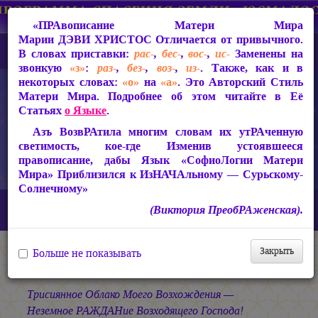
«ПРАвописание Матери Мира
Марии ДЭВИ ХРИСТОС
Отличается от привычного.
В словах приставки:
рас-
,
бес-
,
вос-
,
ис-
Заменены на
звонкую
«з»
:
раз-
,
без-
,
воз-
,
из-
. Также, как и в
некоторых словах:
«о»
на
«а»
. Это Авторский Стиль
Матери Мира. Подробнее об этом читайте в Её
Статьях
о Языке
.
Азъ ВозвРАтила многим словам их утРАченную
светимость, кое-где Изменив устоявшееся
правописание, дабы Язык «СофиоЛогии Матери
Мира» Приблизился к ИзНАЧАльному — Сурьскому-
Солнечному»
Главная
СакРАльная Поэзия Матери Мира
(Виктория ПреобРАженская).
В Заклании (1993-1997)
В Заклании
В Преображение
Закрыть
Больше не показывать
В Преображение
Трисиянное Облако Моего Возхождения —
Неземное РАЖДАНие Возходящего Господа!