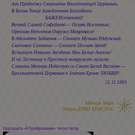
Азъ Продолжу Свершение Возлетающей Церковью,
В Белом Танце Замедленном Благодати
БАЖЕНственной!
Вечной Славой Софийною — Осияю Вселенные,
Ореолом Нетления Окружу Макрокосм!
В Абсолюте Забвения — Станет Музыка РАдужной,
Световое Сознание — Станет Песнею Звёзд!
Вспыхнут Новыми Звёздами Мои Белые Ангелы!
И по Лестнице к Престолу возкружат налегке:
Славить Матерь Небесную со Своею Белой Вестою —
Бриллиантовой Церковью в Златом Храме ЛЮБВИ!..
21.11.1993
Матерь Мира
Мария ДЭВИ ХРИСТОС
Прослушать «В Преображение». Читает Автор