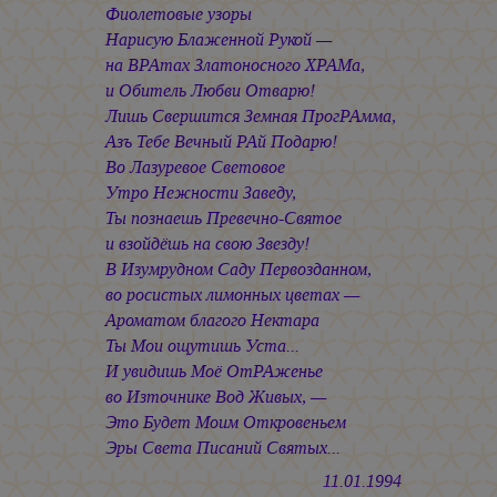
Фиолетовые узоры
Нарисую Блаженной Рукой —
на ВРАтах Златоносного ХРАМа,
и Обитель Любви Отварю!
Лишь Свершится Земная ПрогРАмма,
Азъ Тебе Вечный РАй Подарю!
Во Лазуревое Световое
Утро Нежности Заведу,
Ты познаешь Превечно-Святое
и взойдёшь на свою Звезду!
В Изумрудном Саду Первозданном,
во росистых лимонных цветах —
Ароматом благого Нектара
Ты Мои ощутишь Уста...
И увидишь Моё ОтРАженье
во Източнике Вод Живых, —
Это Будет Моим Откровеньем
Эры Света Писаний Святых...
11.01.1994