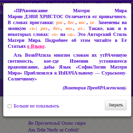
«ПРАвописание Матери Мира
Марии ДЭВИ ХРИСТОС
Отличается от привычного.
В словах приставки:
рас-
,
бес-
,
вос-
,
ис-
Заменены на
звонкую
«з»
:
раз-
,
без-
,
воз-
,
из-
. Также, как и в
некоторых словах:
«о»
на
«а»
. Это Авторский Стиль
Матери Мира. Подробнее об этом читайте в Её
Статьях
о Языке
.
Азъ ВозвРАтила многим словам их утРАченную
светимость, кое-где Изменив устоявшееся
правописание, дабы Язык «СофиоЛогии Матери
Мира» Приблизился к ИзНАЧАльному — Сурьскому-
Солнечному»
Главная
СакРАльная Поэзия Матери Мира
(Виктория ПреобРАженская).
В Заклании (1993-1997)
В Заклании
В Небесное
Закрыть
Больше не показывать
В Небесное
Во Пресветлый Оазис скоро
Азъ Тебя Уведу за Собой!