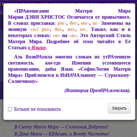
«ПРАвописание Матери Мира
Марии ДЭВИ ХРИСТОС
Отличается от привычного.
В словах приставки:
рас-
,
бес-
,
вос-
,
ис-
Заменены на
звонкую
«з»
:
раз-
,
без-
,
воз-
,
из-
. Также, как и в
некоторых словах:
«о»
на
«а»
. Это Авторский Стиль
Матери Мира. Подробнее об этом читайте в Её
Статьях
о Языке
.
Азъ ВозвРАтила многим словам их утРАченную
светимость, кое-где Изменив устоявшееся
правописание, дабы Язык «СофиоЛогии Матери
Мира» Приблизился к ИзНАЧАльному — Сурьскому-
Солнечному»
Главная
СакРАльная Поэзия Матери Мира
(Виктория ПреобРАженская).
В Заклании (1993-1997)
В Заклании
В Моём РАю...
Закрыть
Больше не показывать
В Моём РАю...
В Свету Моего Мира — Сплошная Доброта!
В Доме Моём — КРАсиво, и Всюду Чистота!