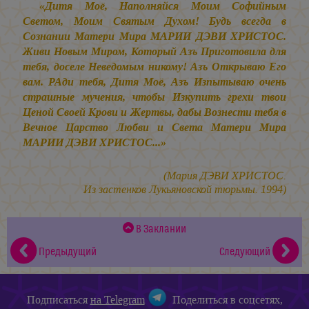
«Дитя Моё, Наполняйся Моим Софийным
Светом, Моим Святым Духом! Будь всегда в
Сознании Матери Мира МАРИИ ДЭВИ ХРИСТОС.
Живи Новым Миром, Который Азъ Приготовила для
тебя, доселе Неведомым никому! Азъ Открываю Его
вам. РАди тебя, Дитя Моё, Азъ Изпытываю очень
страшные мучения, чтобы Изкупить грехи твои
Ценой Своей Крови и Жертвы, дабы Вознести тебя в
Вечное Царство Любви и Света Матери Мира
МАРИИ ДЭВИ ХРИСТОС...»
(Мария ДЭВИ ХРИСТОС.
Из застенков Лукьяновской тюрьмы. 1994)
В Заклании
Предыдущий
Следующий
Подписаться
на Telegram
Поделиться в соцсетях,