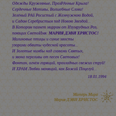
Одежды Кружевные, ПрозРАчные Крыла!
Сердечные Мотивы, Волшебные Слова!
Зелёный РАй Росистый с Жемчужною Водой,
и Садом Серебристым под Новою Звездой...
В Котором пахнет мирром от Изумрудных Роз,
поющих СветоИмя:
МАРИЯ ДЭВИ ХРИСТОС!
Малиновые птицы и синие хвосты
узорами обвиты чудесной красоты...
И Золотые нимбы над главами Святых,
и звона переливы от песен Световых!
Фонтан, огнём горящий, прохладных свежих струй!
И ХРАМ Любви манящий, как Божий Поцелуй...
18.01.1994
Матерь Мира
Мария ДЭВИ ХРИСТОС