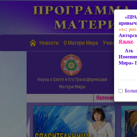
«ПРА
привычн
«з»
:
раз
Авторск
Языке
.
Новости
О Матери Мира
Учение Матери
Азъ 
Измени
Мира» 
Наука о Свете и Его Трансформации
Матери Мира
Больш
Явлениe Матери М
◄