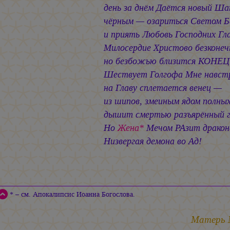
день за днём Даётся новый Ша
чёрным — озариться Светом 
и приять Любовь Господних Гла
Милосердие Христово безконеч
но безбожью близится КОНЕЦ
Шествует Голгофа Мне навстр
на Главу сплетается венец —
из шипов, змеиным ядом полных
дышит смертью разъярённый га
Но
Жена*
Мечом РАзит дракон
Низвергая демона во Ад!
12.0
* – см. Апокалипсис Иоанна Богослова.
Матерь