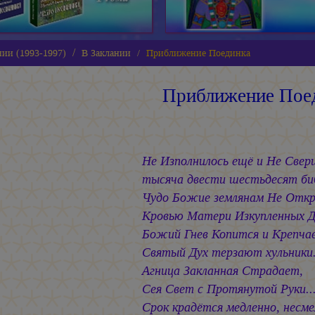
нии (1993-1997)
В Заклании
Приближение Поединка
Приближение Пое
Не Изполнилось ещё и Не Свер
тысяча двести шестьдесят биб
Чудо Божие землянам Не Отк
Кровью Матери Изкупленных Д
Божий Гнев Копится и Крепча
Святый Дух терзают хульники.
Агница Закланная Страдает,
Сея Свет с Протянутой Руки..
Срок крадётся медленно, несме