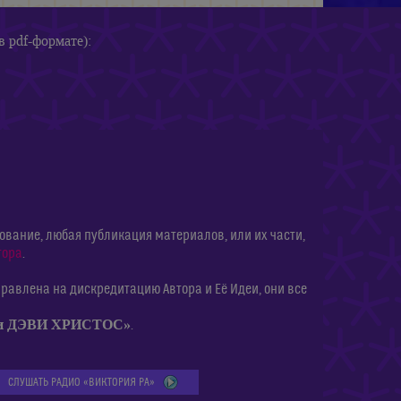
в pdf-формате):
ание, любая публикация материалов, или их части,
тора
.
равлена на дискредитацию Автора и Её Идеи, они все
ии ДЭВИ ХРИСТОС»
.
СЛУШАТЬ РАДИО «ВИКТОРИЯ РА»