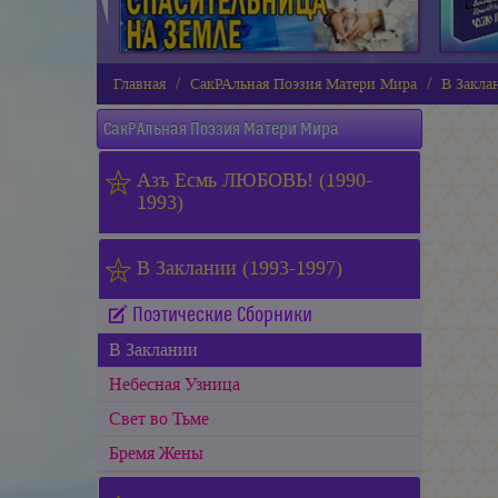
Главная
СакРАльная Поэзия Матери Мира
В Закла
СакРАльная Поэзия Матери Мира
Азъ Есмь ЛЮБОВЬ! (1990-
1993)
В Заклании (1993-1997)
Поэтические Сборники
В Заклании
Небесная Узница
Свет во Тьме
Бремя Жены