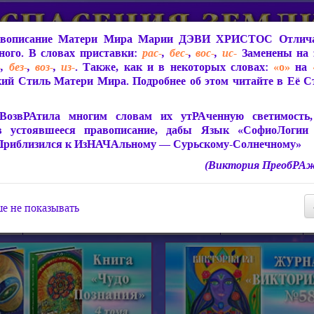
вописание Матери Мира
Марии ДЭВИ ХРИСТОС
Отлича
ого. В словах приставки:
рас-
,
бес-
,
вос-
,
ис-
Заменены на 
-
,
без-
,
воз-
,
из-
. Также, как и в некоторых словах:
«о»
на
ий Стиль Матери Мира. Подробнее об этом читайте в Её 
 Мира
О ПрогРАмме «ЮСМАЛОС»
Библиотека
Защит
ВозвРАтила многим словам их утРАченную светимость, 
в устоявшееся правописание, дабы Язык «СофиоЛогии
Приблизился к ИзНАЧАльному — Сурьскому-Солнечному»
(Виктория ПреобРАж
СофиоЛогия Матери Мира
Живое Слово Матери Мир
Статьи, Книги, Видео, Аудио 
е не показывать
ира
Пророчества о Явлении Матери Мира
Молитва Света