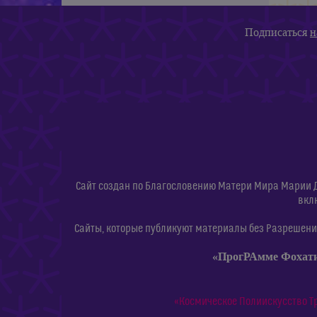
Подписаться
н
Сайт создан по Благословению Матери Мира Марии 
вкл
Сайты, которые публикуют материалы без Разрешения
«ПрогРАмме Фохат
«Космическое Полиискусство Т