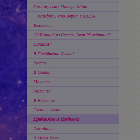
Земному сыну Матери Мира
+ Каждому, кто Верит в МЕНЯ +
Благовест
СОТканной из Света, Свет РАждающей
Покайся!
В Преддверии Света!
Взлёт!
В Свете!
Молитва
Молитва
В Небесное
Слепцы-глухие!
Приближение Поединка
Ожидание
В Моём РАю...