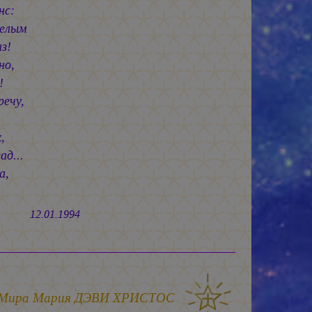
нс:
Белым
з!
но,
!
ечу,
,
д...
а,
1.1994
 Мира
Мария ДЭВИ ХРИСТОС