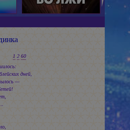
динка
1
2
60
шилось:
лейских дней,
рылось —
етей!
ет,
..
.
ло,