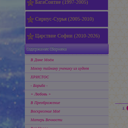
БагаСоитие (1997-2005)
Сириус-Сурья (2005-2010)
Царствие Софии (2010-2026)
Содержание Сборника
В Доме Моём
Моему тайному ученику из иудеев
ХРИСТОС
- Борьба -
+ Любовь +
В Преображение
Воскресение Моё
Матерь Вечности