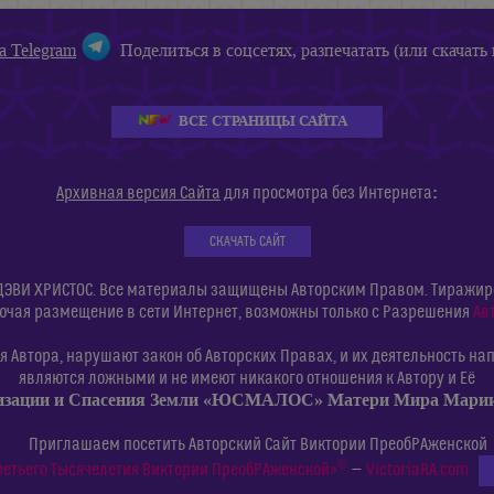
а Telegram
Поделиться в соцсетях, разпечатать (или скачать 
ВСЕ СТРАНИЦЫ САЙТА
:
Архивная версия Сайта
для просмотра без Интернета
СКАЧАТЬ САЙТ
ДЭВИ ХРИСТОС. Все материалы защищены Авторским Правом. Тиражиров
ючая размещение в сети Интернет, возможны только с Разрешения
Ав
 Автора, нарушают закон об Авторских Правах, и их деятельность нап
являются ложными и не имеют никакого отношения к Автору и Её
изации и Спасения Земли «ЮСМАЛОС» Матери Мира Мар
Приглашаем посетить Авторский Сайт Виктории ПреобРАженской
©
ретьего Тысячелетия Виктории ПреобРАженской»
—
VictoriaRA.com