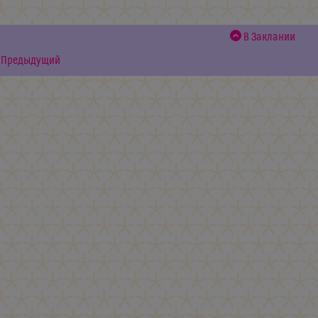
В Заклании
Предыдущий