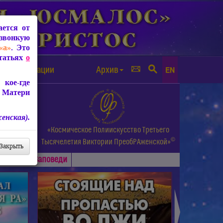
ется от
звонкую
«а»
. Это
Статьях
о
а от чипизации
Архив
EN
кое-где
 Матери
енская).
а.
«Космическое Полиискусство Третьего
©
и др.
Тысячелетия
Виктории ПреобРАженской»
Закрыть
Основные
Заповеди
►