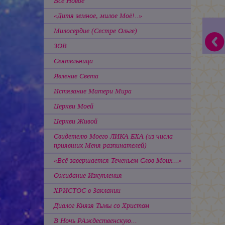
Всё Новое
«Дитя земное, милое Моё!..»
Милосердие
(Сестре Ольге)
ЗОВ
Сеятельница
Явление Света
Истязание Матери Мира
Церкви Моей
Церкви Живой
Свидетелю Моего ЛИКА БХА (из числа
приявших Меня разпинателей)
«Всё завершается Теченьем Слов Моих...»
Ожидание Изкупления
ХРИСТОС в Заклании
Диалог Князя Тьмы со Христом
В Ночь РАждественскую...