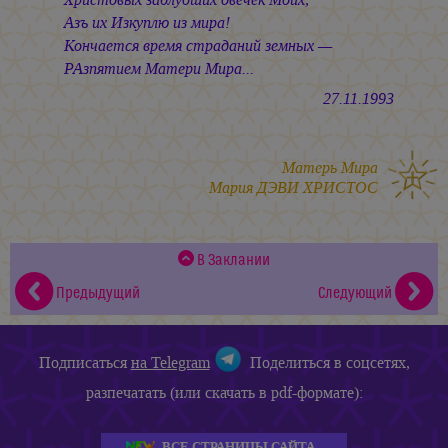
Азъ их Изкуплю из мира!
Кончается время страданий земных —
РАзпятием Матери Мира...
27.11.1993
Матерь Мира
Мария ДЭВИ ХРИСТОС
В Заклании
Предыдущий
Следующий
Подписаться
на Telegram
Поделиться в соцсетях,
разпечатать (или скачать в pdf-формате):
ВСЕ СТРАНИЦЫ САЙТА