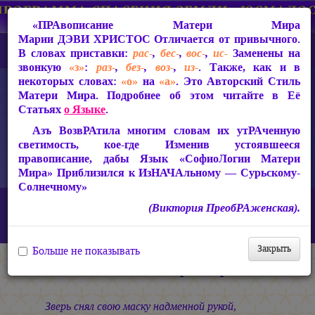
«ПРАвописание Матери Мира
Марии ДЭВИ ХРИСТОС
Отличается от привычного.
В словах приставки:
рас-
,
бес-
,
вос-
,
ис-
Заменены на
звонкую
«з»
:
раз-
,
без-
,
воз-
,
из-
. Также, как и в
некоторых словах:
«о»
на
«а»
. Это Авторский Стиль
Матери Мира. Подробнее об этом читайте в Её
Статьях
о Языке
.
Азъ ВозвРАтила многим словам их утРАченную
светимость, кое-где Изменив устоявшееся
правописание, дабы Язык «СофиоЛогии Матери
Мира» Приблизился к ИзНАЧАльному — Сурьскому-
Солнечному»
Главная
СакРАльная Поэзия Матери Мира
(Виктория ПреобРАженская).
В Заклании (1993-1997)
В Заклании
Истязание Матери Мира
Закрыть
Больше не показывать
Истязание Матери Мира
Зверь снял свою маску надменной рукой,