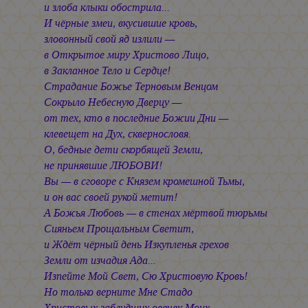
и злоба клыки обострила...
И чёрные змеи, вкусившие кровь,
зловонный свой яд излили —
в Открытое миру Христово Лицо,
в Закланное Тело и Сердце!
Страдание Божье Терновым Венцом
Сокрыло Небесную Дверцу —
от тех, кто в последние Божии Дни —
клевещет на Дух, сквернословя.
О, бедные дети скорбящей Земли,
не принявшие ЛЮБОВИ!
Вы — в сговоре с Князем кромешной Тьмы,
и он вас своей рукой метит!
А Божья Любовь — в стенах мёртвой тюрьмы
Сияньем Прощальным Светит,
и Ждёт чёрный день Изкупленья грехов
Земли от изчадия Ада...
Изпейте Мой Свет, Сю Христовую Кровь!
Но только верните Мне Стадо
Христовых заблудших овечек Моих,