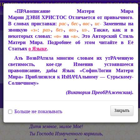
«ПРАвописание Матери Мира
Марии ДЭВИ ХРИСТОС
Отличается от привычного.
В словах приставки:
рас-
,
бес-
,
вос-
,
ис-
Заменены на
звонкую
«з»
:
раз-
,
без-
,
воз-
,
из-
. Также, как и в
некоторых словах:
«о»
на
«а»
. Это Авторский Стиль
Матери Мира. Подробнее об этом читайте в Её
Статьях
о Языке
.
Азъ ВозвРАтила многим словам их утРАченную
светимость, кое-где Изменив устоявшееся
правописание, дабы Язык «СофиоЛогии Матери
Мира» Приблизился к ИзНАЧАльному — Сурьскому-
Солнечному»
Главная
СакРАльная Поэзия Матери Мира
(Виктория ПреобРАженская).
В Заклании (1993-1997)
В Заклании
«Дитя земное, милое Моё!..»
Закрыть
Больше не показывать
* * *
Дитя земное, милое Моё!
Ты Господа Измученного кормишь,