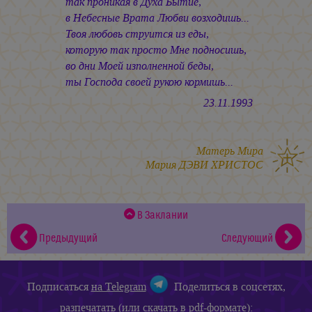
так проникая в Духа Бытиё,
в Небесные Врата Любви возходишь...
Твоя любовь струится из еды,
которую так просто Мне подносишь,
во дни Моей изполненной беды,
ты Господа своей рукою кормишь...
23.11.1993
Матерь Мира
Мария ДЭВИ ХРИСТОС
В Заклании
Предыдущий
Следующий
Подписаться
на Telegram
Поделиться в соцсетях,
разпечатать (или скачать в pdf-формате):